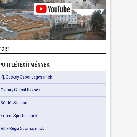
PORT
PORTLÉTESÍTMÉNYEK
Ifj. Ocskay Gábor Jégcsarnok
Csitáry G. Emil Uszoda
Sóstói Stadion
Köfém Sportcsarnok
Alba Regia Sportcsarnok