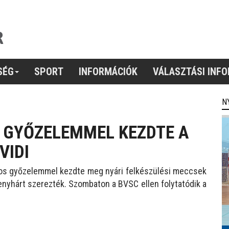
SÉG
SPORT
INFORMÁCIÓK
VÁLASZTÁSI INF
N
I GYŐZELEMMEL KEZDTE A
VIDI
ólos győzelemmel kezdte meg nyári felkészülési meccsek
enyhárt szerezték. Szombaton a BVSC ellen folytatódik a