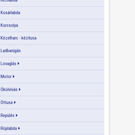
Kézilabda
Kosárlabda
Korcsolya
Közelharc - kézitusa
Ladbarúgás
Lovaglás
Motor
Ökölvívás
Öttusa
Repülés
Röplabda