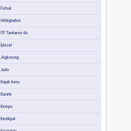
Futsal
Hőlégballon
ITF Taekwon-do
Íjászat
Jégkorong
Judo
Kajak-kenu
Karate
Kempo
Kerékpár