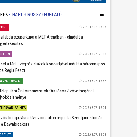
ÍREK
- NAPI HÍRÖSSZEFOGLALÓ
PORT
2026.08.08. 07:07
zilabda szuperkupa a MET Arénában - elindult a
gyértékesítés
ULTÚRA
2026.08.07. 21:58
nél a tér! – végzős diákok koncertjével indult a háromnapos
ba Regia Feszt
AGYARORSZÁG
2026.08.07. 16:37
Települési Önkormányzatok Országos Szövetségének
jtóközleménye
EHÉRVÁRI SZÍNES
2026.08.07. 16:04
zös bringázásra hív szombaton reggel a Szentjánosbogár
 a Dawnbreakers
ÖZÉLET
2026.08.07. 15:03