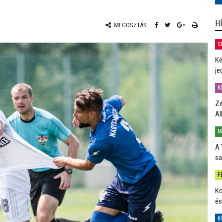
H
MEGOSZTÁS:
S
Ké
je
K
Ze
Al
M
A 
sa
F
Kö
és
K