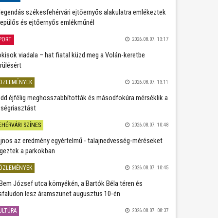
legendás székesfehérvári ejtőernyős alakulatra emlékeztek
repülős és ejtőernyős emlékműnél
PORT
2026.08.07. 13:17
kisok viadala – hat fiatal küzd meg a Volán-keretbe
rülésért
ÖZLEMÉNYEK
2026.08.07. 13:11
dd éjfélig meghosszabbították és másodfokúra mérséklik a
ségriasztást
EHÉRVÁRI SZÍNES
2026.08.07. 10:48
jnos az eredmény egyértelmű - talajnedvesség-méréseket
geztek a parkokban
ÖZLEMÉNYEK
2026.08.07. 10:45
Bem József utca környékén, a Bartók Béla téren és
sfaludon lesz áramszünet augusztus 10-én
ULTÚRA
2026.08.07. 08:37