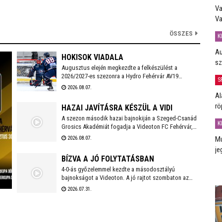
Va
Va
ÖSSZES
K
Au
HOKISOK VIADALA
sz
Augusztus elején megkezdte a felkészülést a
2026/2027-es szezonra a Hydro Fehérvár AV19
S
jégkorongcsapata. Az edzéseken részt vesz a FEHA19
2026.08.07.
hat fiatalja is, akik közül a legjobb teljesítményt nyújtó
Al
játékos csatlakozhat a Volán ICEHL-keretéhez.
rö
HAZAI JAVÍTÁSRA KÉSZÜL A VIDI
A szezon második hazai bajnokiján a Szeged-Csanád
K
Grosics Akadémiát fogadja a Videoton FC Fehérvár,
amely a Kazincbarcika elleni vereséget követően
Mú
2026.08.07.
szeretne ismét győzelemmel örömet szerezni
je
szurkolóinak.
BÍZVA A JÓ FOLYTATÁSBAN
4-0-ás győzelemmel kezdte a másodosztályú
bajnokságot a Videoton. A jó rajtot szombaton az
első idegenbeli mérkőzés követi, a tavaly még NB I-es
2026.07.31.
Kazincbarcika otthonában.