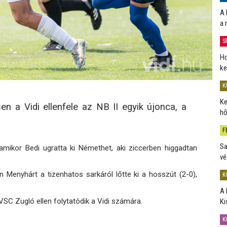
A 
a 
S
Ho
ke
K
Ke
en a Vidi ellenfele az NB II egyik újonca, a
hő
F
Sa
amikor Bedi ugratta ki Némethet, aki ziccerben higgadtan
vé
 Menyhárt a tizenhatos sarkáról lőtte ki a hosszút (2-0),
K
A 
C Zugló ellen folytatódik a Vidi számára.
Ki
K