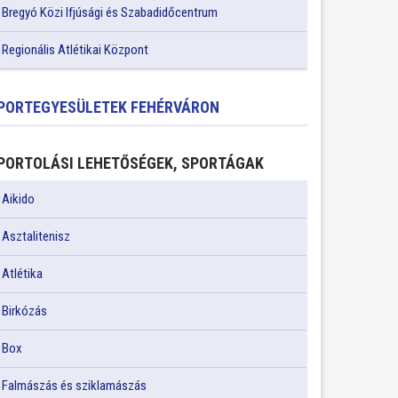
Bregyó Közi Ifjúsági és Szabadidőcentrum
Regionális Atlétikai Központ
PORTEGYESÜLETEK FEHÉRVÁRON
PORTOLÁSI LEHETŐSÉGEK, SPORTÁGAK
Aikido
Asztalitenisz
Atlétika
Birkózás
Box
Falmászás és sziklamászás