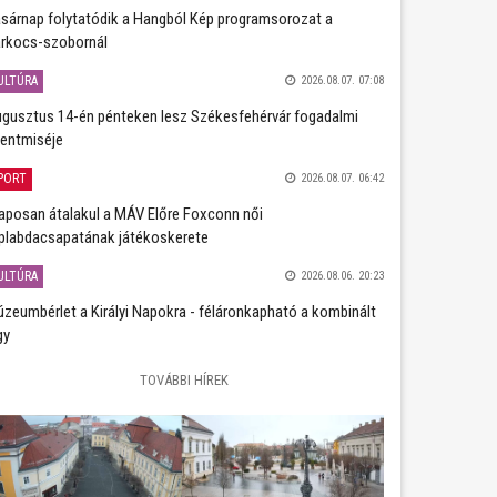
sárnap folytatódik a Hangból Kép programsorozat a
rkocs-szobornál
ULTÚRA
2026.08.07. 07:08
gusztus 14-én pénteken lesz Székesfehérvár fogadalmi
entmiséje
PORT
2026.08.07. 06:42
aposan átalakul a MÁV Előre Foxconn női
plabdacsapatának játékoskerete
ULTÚRA
2026.08.06. 20:23
zeumbérlet a Királyi Napokra - féláronkapható a kombinált
gy
TOVÁBBI HÍREK