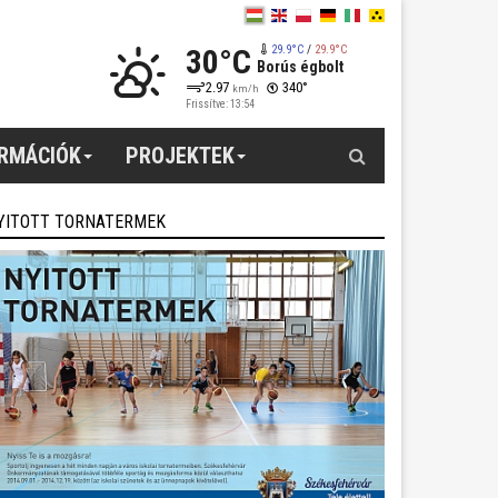
30°C
29.9°C
/
29.9°C
Borús égbolt
2.97
340°
km/h
Frissítve: 13:54
Keresés
ORMÁCIÓK
PROJEKTEK
YITOTT TORNATERMEK