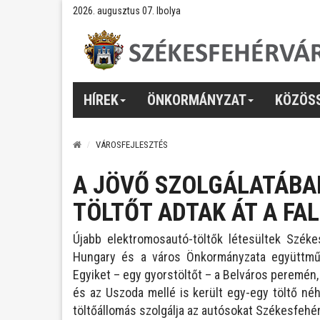
2026. augusztus 07. Ibolya
HÍREK
ÖNKORMÁNYZAT
KÖZÖS
VÁROSFEJLESZTÉS
A JÖVŐ SZOLGÁLATÁBA
TÖLTŐT ADTAK ÁT A FA
Újabb elektromosautó-töltők létesültek Széke
Hungary és a város Önkormányzata együttműk
Egyiket – egy gyorstöltőt – a Belváros peremén, 
és az Uszoda mellé is került egy-egy töltő né
töltőállomás szolgálja az autósokat Székesfehé