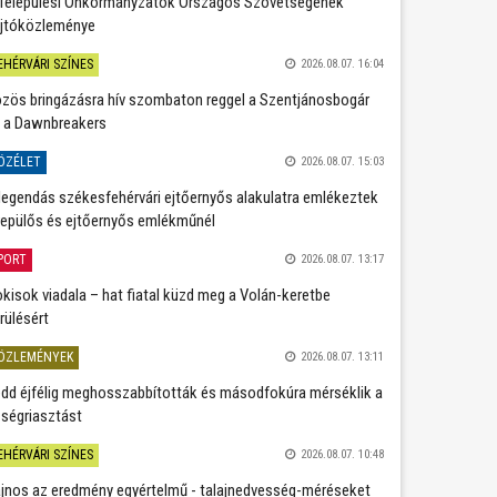
Települési Önkormányzatok Országos Szövetségének
jtóközleménye
EHÉRVÁRI SZÍNES
2026.08.07. 16:04
zös bringázásra hív szombaton reggel a Szentjánosbogár
 a Dawnbreakers
ÖZÉLET
2026.08.07. 15:03
legendás székesfehérvári ejtőernyős alakulatra emlékeztek
repülős és ejtőernyős emlékműnél
PORT
2026.08.07. 13:17
kisok viadala – hat fiatal küzd meg a Volán-keretbe
rülésért
ÖZLEMÉNYEK
2026.08.07. 13:11
dd éjfélig meghosszabbították és másodfokúra mérséklik a
ségriasztást
EHÉRVÁRI SZÍNES
2026.08.07. 10:48
jnos az eredmény egyértelmű - talajnedvesség-méréseket