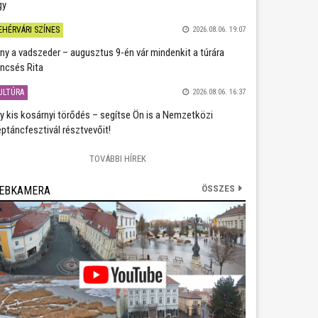
gy
EHÉRVÁRI SZÍNES
2026.08.06. 19:07
ány a vadszeder – augusztus 9-én vár mindenkit a túrára
ncsés Rita
ULTÚRA
2026.08.06. 16:37
y kis kosárnyi törődés – segítse Ön is a Nemzetközi
ptáncfesztivál résztvevőit!
TOVÁBBI HÍREK
ÖSSZES
EBKAMERA