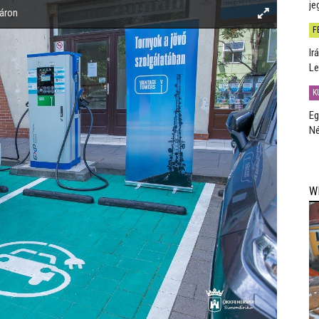
je
váron
F
Ir
Le
K
Eg
Né
W