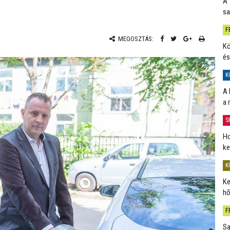
A 
sa
F
MEGOSZTÁS:
Kö
és
K
A 
a 
S
Ho
ke
K
Ke
hő
F
Sa