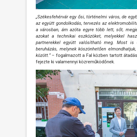
„Székesfehérvár egy ősi, történelmi város, de egyb
az együtt gondolkodás, tervezés az elektromobili
a városban, ám azóta egyre több lett, sőt, megje
azokat a technikai eszközöket, melyekkel has
partnerekkel együtt valósítható meg. Most is 
beruházás, melynek köszönhetően elmondhatjuk,
között.”
– fogalmazott a Fal közben tartott átadá
fejezte ki valamennyi közreműködőnek.