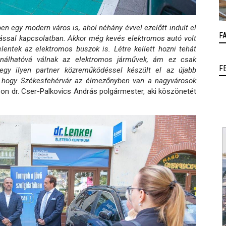
en egy modern város is, ahol néhány évvel ezelőtt indult el
F
tással kapcsolatban. Akkor még kevés elektromos autó volt
lentek az elektromos buszok is. Létre kellett hozni tehát
ználhatóvá válnak az elektromos járművek, ám ez csak
F
egy ilyen partner közreműködéssel készült el az újabb
 hogy Székesfehérvár az élmezőnyben van a nagyvárosok
son dr. Cser-Palkovics András polgármester, aki köszönetét