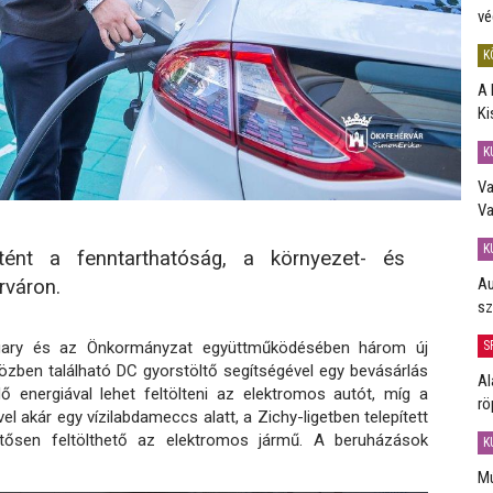
vé
K
A 
Ki
K
Va
Va
K
tént a fenntarthatóság, a környezet- és
Au
rváron.
sz
S
ngary és az Önkormányzat együttműködésében három új
közben található DC gyorstöltő segítségével egy bevásárlás
Al
ő energiával lehet feltölteni az elektromos autót, míg a
rö
l akár egy vízilabdameccs alatt, a Zichy-ligetben telepített
ntősen feltölthető az elektromos jármű. A beruházások
K
Mú