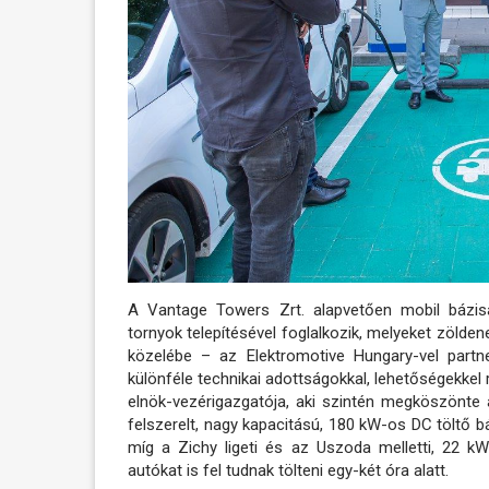
A Vantage Towers Zrt. alapvetően mobil bázisá
tornyok telepítésével foglalkozik, melyeket zölden
közelébe – az Elektromotive Hungary-vel partn
különféle technikai adottságokkal, lehetőségekkel
elnök-vezérigazgatója, aki szintén megköszönte
felszerelt, nagy kapacitású, 180 kW-os DC töltő bá
míg a Zichy ligeti és az Uszoda melletti, 22 k
autókat is fel tudnak tölteni egy-két óra alatt.