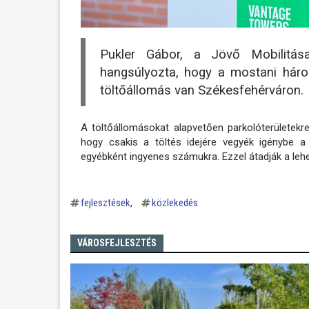
Pukler Gábor, a Jövő Mobilitá
hangsúlyozta, hogy a mostani hár
töltőállomás van Székesfehérváron.
A töltőállomásokat alapvetően parkolóterületekre 
hogy csakis a töltés idejére vegyék igénybe a
egyébként ingyenes számukra. Ezzel átadják a leh
fejlesztések
közlekedés
VÁROSFEJLESZTÉS