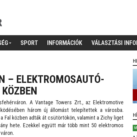
SÉG
SPORT
INFORMÁCIÓK
VÁLASZTÁSI INF
H
N – ELEKTROMOSAUTÓ-
L KÖZBEN
sfehérváron. A Vantage Towers Zrt., az Elektromotive
ödésében három új állomást telepítettek a városba.
H
a Fal közben adták át csütörtökön, valamint a Zichy liget
hány hete. Ezekkel együtt már több mint 50 elektromos
M
rváron.