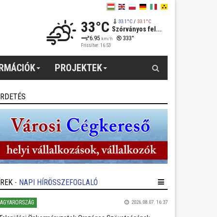
33°C
33.1°C
/
33.1°C
Szórványos fel...
6.95
333°
km/h
Frissítve: 16:53
Keresés
ORMÁCIÓK
PROJEKTEK
IRDETÉS
ÍREK
- NAPI HÍRÖSSZEFOGLALÓ
AGYARORSZÁG
2026.08.07. 16:37