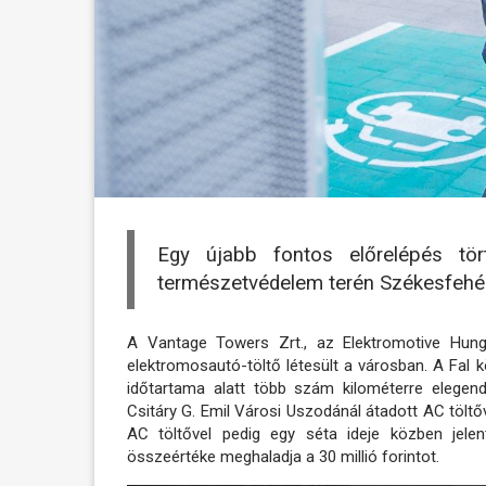
Egy újabb fontos előrelépés tör
természetvédelem terén Székesfehé
A Vantage Towers Zrt., az Elektromotive Hu
elektromosautó-töltő létesült a városban. A Fal 
időtartama alatt több szám kilométerre elegend
Csitáry G. Emil Városi Uszodánál átadott AC töltőve
AC töltővel pedig egy séta ideje közben jele
összeértéke meghaladja a 30 millió forintot.