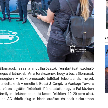
3
llomások, azaz a mobilhálózatok fenntartását szolgáló
ergiával látnak el. Arra törekszenek, hogy a bázisállomások
erségben – elektromosautó-töltőket telepítsenek, melyek
 rendelkeznek – emelte ki Budai J. Gergő, a Vantage Towers
 a város együttműködését. Rámutatott, hogy a Fal közben
rmilyen elektromos autót képes feltölteni 10-20 perc alatt,
W-os AC töltők plug-in hibrid autókat és csak elektromos