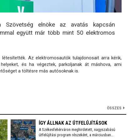
sa Szövetség elnöke az avatás kapcsán
ommal együtt már több mint 50 elektromos
létesítették. Az elektromosautók tulajdonosait arra kérik,
 helyeket, és ha végeztek, parkoljanak át máshova, ami
etőséget a töltésre más autósoknak is.
ÖSSZES
ÍGY ÁLLNAK AZ ÚTFELÚJÍTÁSOK
A Székesfehérváron meghirdetett, nagyszabású
útfelújítási program részeként, a márciusban