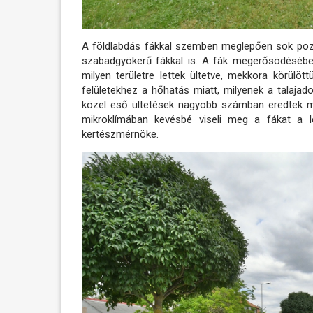
A földlabdás fákkal szemben meglepően sok pozit
szabadgyökerű fákkal is. A fák megerősödésébe
milyen területre lettek ültetve, mekkora körülöt
felületekhez a hőhatás miatt, milyenek a talajad
közel eső ültetések nagyobb számban eredtek m
mikroklímában kevésbé viseli meg a fákat a 
kertészmérnöke.