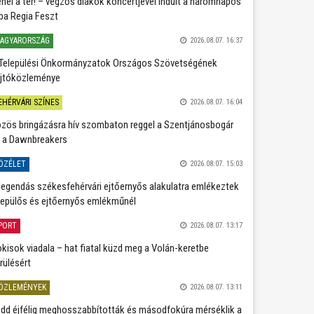
nél a tér! – végzős diákok koncertjével indult a háromnapos
ba Regia Feszt
AGYARORSZÁG
2026.08.07. 16:37
Települési Önkormányzatok Országos Szövetségének
jtóközleménye
EHÉRVÁRI SZÍNES
2026.08.07. 16:04
zös bringázásra hív szombaton reggel a Szentjánosbogár
 a Dawnbreakers
ÖZÉLET
2026.08.07. 15:03
legendás székesfehérvári ejtőernyős alakulatra emlékeztek
repülős és ejtőernyős emlékműnél
PORT
2026.08.07. 13:17
kisok viadala – hat fiatal küzd meg a Volán-keretbe
rülésért
ÖZLEMÉNYEK
2026.08.07. 13:11
dd éjfélig meghosszabbították és másodfokúra mérséklik a