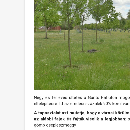
Négy és fél éves ültetés a Gánts Pál utca mögöt
eltelepítésre. Itt az eredési százalék 90% körül van
A tapasztalat azt mutatja, hogy a városi körül
az alábbi fajok és fajták viselik a legjobban:
sz
gömb csepleszmeggy.