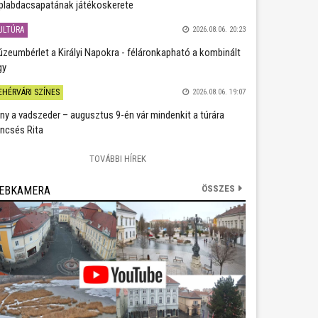
plabdacsapatának játékoskerete
ULTÚRA
2026.08.06. 20:23
zeumbérlet a Királyi Napokra - féláronkapható a kombinált
gy
EHÉRVÁRI SZÍNES
2026.08.06. 19:07
ány a vadszeder – augusztus 9-én vár mindenkit a túrára
ncsés Rita
TOVÁBBI HÍREK
ÖSSZES
EBKAMERA