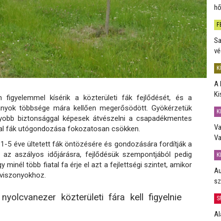
hő
F
Sa
vé
K
A 
Ki
igyelemmel kísérik a közterületi fák fejlődését, és a
ldányok többsége mára kellően megerősödött. Gyökérzetük
K
agyobb biztonsággal képesek átvészelni a csapadékmentes
Va
atal fák utógondozása fokozatosan csökken.
Va
1-5 éve ültetett fák öntözésére és gondozására fordítják a
 az aszályos időjárásra, fejlődésük szempontjából pedig
K
minél több fiatal fa érje el azt a fejlettségi szintet, amikor
Au
 viszonyokhoz.
sz
olcvanezer közterületi fára kell figyelnie
S
Al