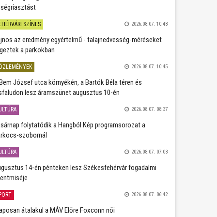
ségriasztást
EHÉRVÁRI SZÍNES
2026.08.07. 10:48
jnos az eredmény egyértelmű - talajnedvesség-méréseket
geztek a parkokban
ÖZLEMÉNYEK
2026.08.07. 10:45
Bem József utca környékén, a Bartók Béla téren és
sfaludon lesz áramszünet augusztus 10-én
ULTÚRA
2026.08.07. 08:37
sárnap folytatódik a Hangból Kép programsorozat a
rkocs-szobornál
ULTÚRA
2026.08.07. 07:08
gusztus 14-én pénteken lesz Székesfehérvár fogadalmi
entmiséje
PORT
2026.08.07. 06:42
aposan átalakul a MÁV Előre Foxconn női