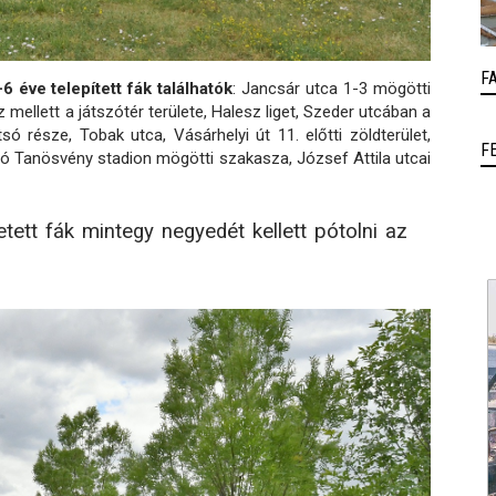
F
6 éve telepített fák találhatók
: Jancsár utca 1-3 mögötti
z mellett a játszótér területe, Halesz liget, Szeder utcában a
 része, Tobak utca, Vásárhelyi út 11. előtti zöldterület,
F
stó Tanösvény stadion mögötti szakasza, József Attila utcai
etett fák mintegy negyedét kellett pótolni az