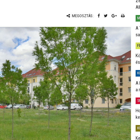
Ze
Al
MEGOSZTÁS:
M
A 
sa
F
Kö
és
K
A 
a 
S
Ho
ke
K
Ke