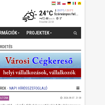
24°C
23.5°C
/
23.5°C
Szórványos fel...
2.48
5°
km/h
Frissítve: 22:54
Keresés
ORMÁCIÓK
PROJEKTEK
IRDETÉS
ÍREK
- NAPI HÍRÖSSZEFOGLALÓ
ULTÚRA
2026.08.07. 21:58