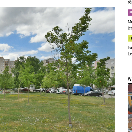
rö
K
Mú
je
F
Ir
Le
W