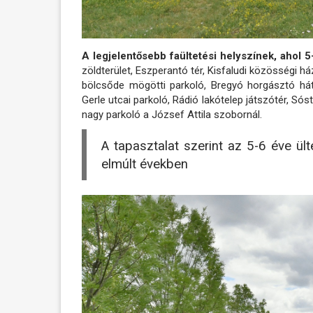
A legjelentősebb faültetési helyszínek, ahol 5-
zöldterület, Eszperantó tér, Kisfaludi közösségi há
bölcsőde mögötti parkoló, Bregyó horgásztó hátsó
Gerle utcai parkoló, Rádió lakótelep játszótér, Só
nagy parkoló a József Attila szobornál.
A tapasztalat szerint az 5-6 éve ült
elmúlt években