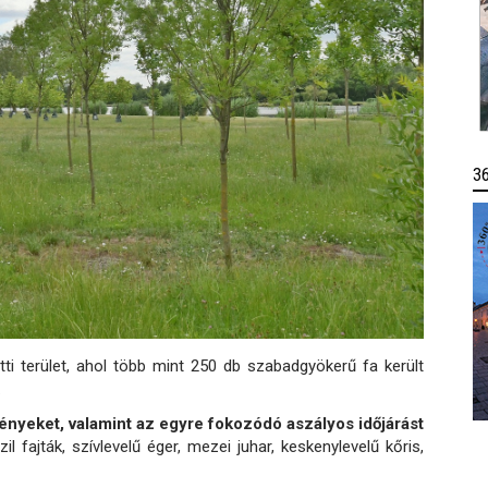
3
ti terület, ahol több mint 250 db szabadgyökerű fa került
.
ményeket, valamint az egyre fokozódó aszályos időjárást
il fajták, szívlevelű éger, mezei juhar, keskenylevelű kőris,