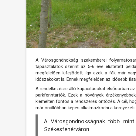
A Városgondnokság szakemberei folyamatosan f
tapasztalatok szerint az 5-6 éve elültetett pé
megfelelően kifejlődött, így ezek a fák már n
időszakokat is. Ennek megfelelően az idősebb fi
A rendelkezésre álló kapacitásokat elsősorban az 
parkfenntartók. Ezek a növények érzékenyebbek
kiemelten fontos a rendszeres öntözés. A cél, hogy 
már önállóbban képes alkalmazkodni a környezeti
A Városgondnokságnak több mint ny
Székesfehérváron