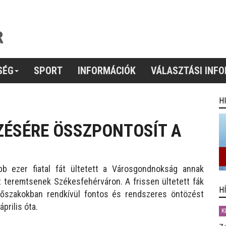
SÉG
SPORT
INFORMÁCIÓK
VÁLASZTÁSI INF
H
ZÉSÉRE ÖSSZPONTOSÍT A
bb ezer fiatal fát ültetett a Városgondnokság annak
 teremtsenek Székesfehérváron. A frissen ültetett fák
H
dőszakokban rendkívül fontos és rendszeres öntözést
április óta.
K