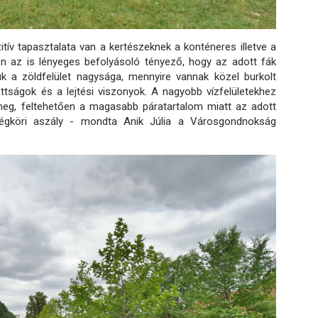
ív tapasztalata van a kertészeknek a konténeres illetve a
n az is lényeges befolyásoló tényező, hogy az adott fák
tük a zöldfelület nagysága, mennyire vannak közel burkolt
ottságok és a lejtési viszonyok. A nagyobb vízfelületekhez
eg, feltehetően a magasabb páratartalom miatt az adott
légköri aszály - mondta Anik Júlia a Városgondnokság