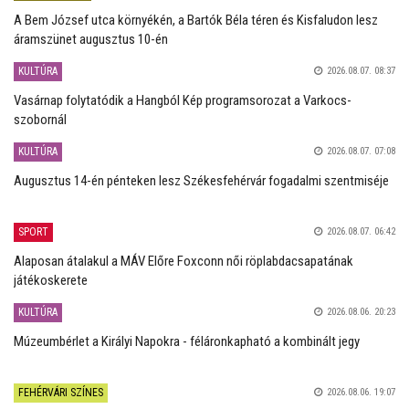
A Bem József utca környékén, a Bartók Béla téren és Kisfaludon lesz
áramszünet augusztus 10-én
KULTÚRA
2026.08.07. 08:37
Vasárnap folytatódik a Hangból Kép programsorozat a Varkocs-
szobornál
KULTÚRA
2026.08.07. 07:08
Augusztus 14-én pénteken lesz Székesfehérvár fogadalmi szentmiséje
SPORT
2026.08.07. 06:42
Alaposan átalakul a MÁV Előre Foxconn női röplabdacsapatának
játékoskerete
KULTÚRA
2026.08.06. 20:23
Múzeumbérlet a Királyi Napokra - féláronkapható a kombinált jegy
FEHÉRVÁRI SZÍNES
2026.08.06. 19:07