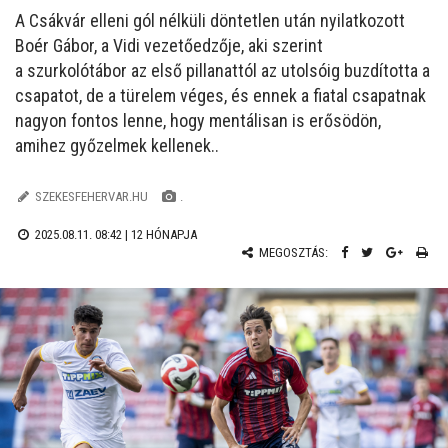
A Csákvár elleni gól nélküli döntetlen után nyilatkozott
Boér Gábor, a Vidi vezetőedzője, aki szerint
a
szurkolótábor az első pillanattól az utolsóig buzdította a
csapatot, de a türelem véges, és ennek a fiatal csapatnak
nagyon fontos lenne, hogy mentálisan is erősödön,
amihez győzelmek kellenek..
SZEKESFEHERVAR.HU
.
2025.08.11. 08:42 |
12 HÓNAPJA
MEGOSZTÁS: