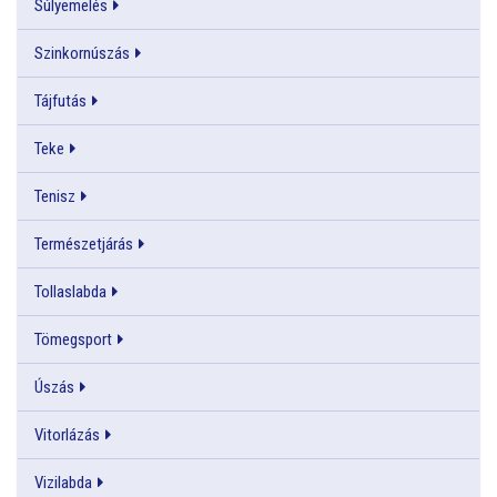
Súlyemelés
Szinkornúszás
Tájfutás
Teke
Tenisz
Természetjárás
Tollaslabda
Tömegsport
Úszás
Vitorlázás
Vizilabda