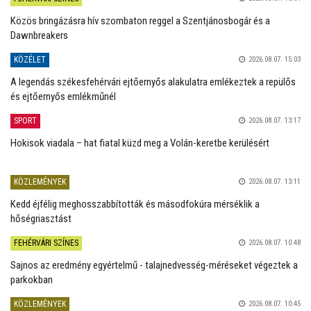
Közös bringázásra hív szombaton reggel a Szentjánosbogár és a
Dawnbreakers
KÖZÉLET
2026.08.07. 15:03
A legendás székesfehérvári ejtőernyős alakulatra emlékeztek a repülős
és ejtőernyős emlékműnél
SPORT
2026.08.07. 13:17
Hokisok viadala – hat fiatal küzd meg a Volán-keretbe kerülésért
KÖZLEMÉNYEK
2026.08.07. 13:11
Kedd éjfélig meghosszabbították és másodfokúra mérséklik a
hőségriasztást
FEHÉRVÁRI SZÍNES
2026.08.07. 10:48
Sajnos az eredmény egyértelmű - talajnedvesség-méréseket végeztek a
parkokban
KÖZLEMÉNYEK
2026.08.07. 10:45