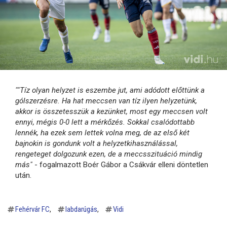
"
"Tíz olyan helyzet is eszembe jut, ami adódott előttünk a
gólszerzésre. Ha hat meccsen van tíz ilyen helyzetünk,
akkor is összetesszük a kezünket, most egy meccsen volt
ennyi, mégis 0-0 lett a mérkőzés. Sokkal csalódottabb
lennék, ha ezek sem lettek volna meg, de az első két
bajnokin is gondunk volt a helyzetkihasználással,
rengeteget dolgozunk ezen, de a meccsszituáció mindig
más"
- fogalmazott Boér Gábor a Csákvár elleni döntetlen
után.
Fehérvár FC
labdarúgás
Vidi