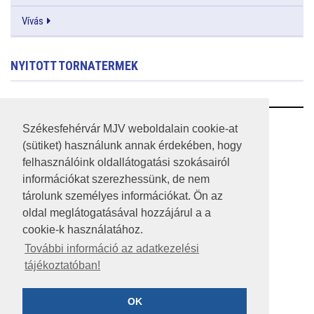
Vívás
NYITOTT TORNATERMEK
RSS
Székesfehérvár MJV weboldalain cookie-at
(sütiket) használunk annak érdekében, hogy
A HONLAP 2017.03.31-I ÁLLAPOTA
felhasználóink oldallátogatási szokásairól
információkat szerezhessünk, de nem
JOGI NYILATKOZAT
tárolunk személyes információkat. Ön az
IMPRESSZUM
oldal meglátogatásával hozzájárul a a
cookie-k használatához.
MÉDIAAJÁNLAT
További információ az adatkezelési
tájékoztatóban!
KÖZÉRDEKŰ ADATOK
ADATVÉDELEM
OK