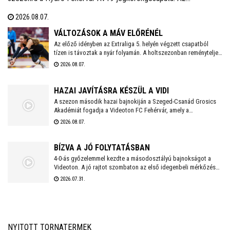
edzéseken részt vesz a FEHA19 hat fiatalja is, akik közül a legjobb
2026.08.07.
teljesítményt nyújtó játékos csatlakozhat a Volán ICEHL-
keretéhez.
VÁLTOZÁSOK A MÁV ELŐRÉNÉL
Az előző idényben az Extraliga 5. helyén végzett csapatból
tízen is távoztak a nyár folyamán. A holtszezonban reményteljes
magyar és külföldi fiatalokkal, valamint bolgár válogatott
2026.08.07.
tehetséggel is erősödött az együttes, melynek szakmai
munkájáért a 2026/2027-es évadban is Kaszap Tamás felel.
HAZAI JAVÍTÁSRA KÉSZÜL A VIDI
A szezon második hazai bajnokiján a Szeged-Csanád Grosics
Akadémiát fogadja a Videoton FC Fehérvár, amely a
Kazincbarcika elleni vereséget követően szeretne ismét
2026.08.07.
győzelemmel örömet szerezni szurkolóinak.
BÍZVA A JÓ FOLYTATÁSBAN
4-0-ás győzelemmel kezdte a másodosztályú bajnokságot a
Videoton. A jó rajtot szombaton az első idegenbeli mérkőzés
követi, a tavaly még NB I-es Kazincbarcika otthonában.
2026.07.31.
NYITOTT TORNATERMEK