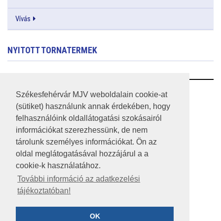
Vívás
NYITOTT TORNATERMEK
RSS
Székesfehérvár MJV weboldalain cookie-at
(sütiket) használunk annak érdekében, hogy
A HONLAP 2017.03.31-I ÁLLAPOTA
felhasználóink oldallátogatási szokásairól
információkat szerezhessünk, de nem
JOGI NYILATKOZAT
tárolunk személyes információkat. Ön az
IMPRESSZUM
oldal meglátogatásával hozzájárul a a
cookie-k használatához.
MÉDIAAJÁNLAT
További információ az adatkezelési
tájékoztatóban!
KÖZÉRDEKŰ ADATOK
ADATVÉDELEM
OK