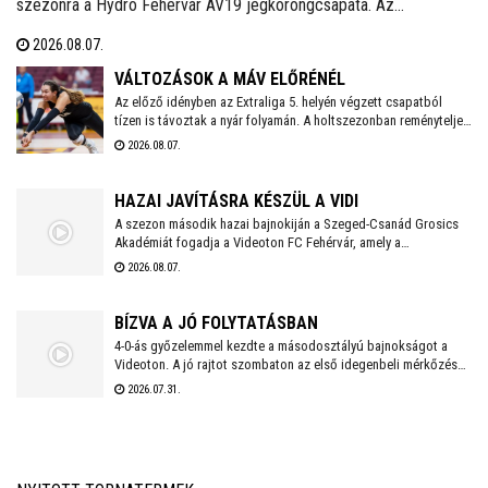
szezonra a Hydro Fehérvár AV19 jégkorongcsapata. Az
edzéseken részt vesz a FEHA19 hat fiatalja is, akik közül a legjobb
2026.08.07.
teljesítményt nyújtó játékos csatlakozhat a Volán ICEHL-
keretéhez.
VÁLTOZÁSOK A MÁV ELŐRÉNÉL
Az előző idényben az Extraliga 5. helyén végzett csapatból
tízen is távoztak a nyár folyamán. A holtszezonban reményteljes
magyar és külföldi fiatalokkal, valamint bolgár válogatott
2026.08.07.
tehetséggel is erősödött az együttes, melynek szakmai
munkájáért a 2026/2027-es évadban is Kaszap Tamás felel.
HAZAI JAVÍTÁSRA KÉSZÜL A VIDI
A szezon második hazai bajnokiján a Szeged-Csanád Grosics
Akadémiát fogadja a Videoton FC Fehérvár, amely a
Kazincbarcika elleni vereséget követően szeretne ismét
2026.08.07.
győzelemmel örömet szerezni szurkolóinak.
BÍZVA A JÓ FOLYTATÁSBAN
4-0-ás győzelemmel kezdte a másodosztályú bajnokságot a
Videoton. A jó rajtot szombaton az első idegenbeli mérkőzés
követi, a tavaly még NB I-es Kazincbarcika otthonában.
2026.07.31.