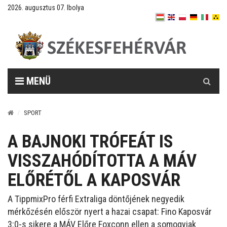
2026. augusztus 07. Ibolya
Keresés
MENÜ
SPORT
A BAJNOKI TRÓFEÁT IS
VISSZAHÓDÍTOTTA A MÁV
ELŐRÉTŐL A KAPOSVÁR
A TippmixPro férfi Extraliga döntőjének negyedik
mérkőzésén először nyert a hazai csapat: Fino Kaposvár
3:0-s sikere a MÁV Előre Foxconn ellen a somogyiak