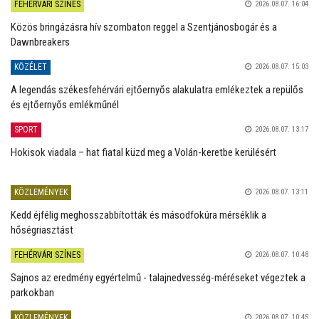
FEHÉRVÁRI SZÍNES
2026.08.07. 16:04
Közös bringázásra hív szombaton reggel a Szentjánosbogár és a
Dawnbreakers
KÖZÉLET
2026.08.07. 15:03
A legendás székesfehérvári ejtőernyős alakulatra emlékeztek a repülős
és ejtőernyős emlékműnél
SPORT
2026.08.07. 13:17
Hokisok viadala – hat fiatal küzd meg a Volán-keretbe kerülésért
KÖZLEMÉNYEK
2026.08.07. 13:11
Kedd éjfélig meghosszabbították és másodfokúra mérséklik a
hőségriasztást
FEHÉRVÁRI SZÍNES
2026.08.07. 10:48
Sajnos az eredmény egyértelmű - talajnedvesség-méréseket végeztek a
parkokban
KÖZLEMÉNYEK
2026.08.07. 10:45