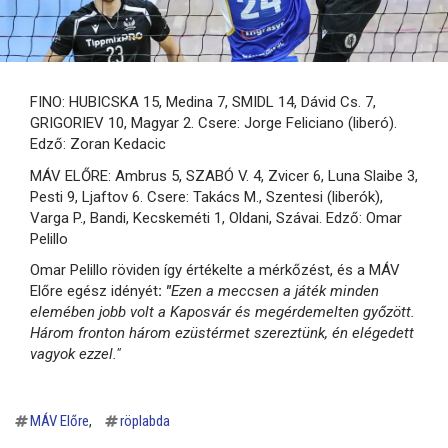
FINO: HUBICSKA 15, Medina 7, SMIDL 14, Dávid Cs. 7,
GRIGORIEV 10, Magyar 2. Csere: Jorge Feliciano (liberó).
Edző: Zoran Kedacic
MÁV ELŐRE: Ambrus 5, SZABÓ V. 4, Zvicer 6, Luna Slaibe 3,
Pesti 9, Ljaftov 6. Csere: Takács M., Szentesi (liberók),
Varga P., Bandi, Kecskeméti 1, Oldani, Szávai. Edző: Omar
Pelillo
Omar Pelillo röviden így értékelte a mérkőzést, és a MÁV
Előre egész idényét
:
"
Ezen a meccsen a játék minden
elemében jobb volt a Kaposvár és megérdemelten győzött.
Három fronton három ezüstérmet szereztünk, én elégedett
vagyok ezzel."
MÁV Előre
röplabda