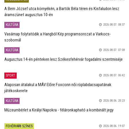
A Bem József utca környékén, a Bartók Béla téren és Kisfaludon lesz
áramszünet augusztus 10-én
KULTÚRA
2026.08.07. 08:37
Vasárnap folytatódik a Hangból Kép programsorozat a Varkocs-
szobornál
KULTÚRA
2026.08.07. 07:08
Augusztus 14-én pénteken lesz Székesfehérvár fogadalmi szentmiséje
SPORT
2026.08.07. 06:42
Alaposan átalakul a MÁV Előre Foxconn női röplabdacsapatának
játékoskerete
KULTÚRA
2026.08.06. 20:23
Múzeumbérlet a Királyi Napokra - féláronkapható a kombinált jegy
FEHÉRVÁRI SZÍNES
2026.08.06. 19:07