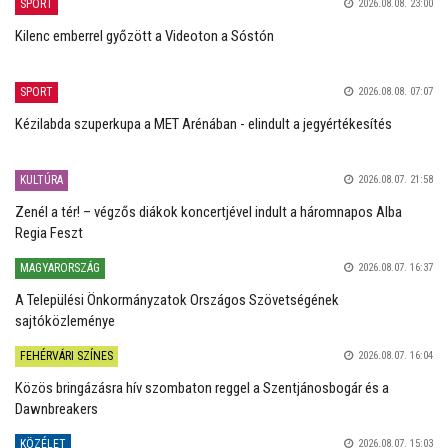
SPORT
2026.08.08. 23:00
Kilenc emberrel győzött a Videoton a Sóstón
SPORT
2026.08.08. 07:07
Kézilabda szuperkupa a MET Arénában - elindult a jegyértékesítés
KULTÚRA
2026.08.07. 21:58
Zenél a tér! – végzős diákok koncertjével indult a háromnapos Alba
Regia Feszt
MAGYARORSZÁG
2026.08.07. 16:37
A Települési Önkormányzatok Országos Szövetségének
sajtóközleménye
FEHÉRVÁRI SZÍNES
2026.08.07. 16:04
Közös bringázásra hív szombaton reggel a Szentjánosbogár és a
Dawnbreakers
KÖZÉLET
2026.08.07. 15:03