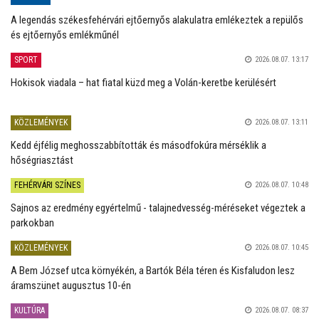
A legendás székesfehérvári ejtőernyős alakulatra emlékeztek a repülős
és ejtőernyős emlékműnél
SPORT
2026.08.07. 13:17
Hokisok viadala – hat fiatal küzd meg a Volán-keretbe kerülésért
KÖZLEMÉNYEK
2026.08.07. 13:11
Kedd éjfélig meghosszabbították és másodfokúra mérséklik a
hőségriasztást
FEHÉRVÁRI SZÍNES
2026.08.07. 10:48
Sajnos az eredmény egyértelmű - talajnedvesség-méréseket végeztek a
parkokban
KÖZLEMÉNYEK
2026.08.07. 10:45
A Bem József utca környékén, a Bartók Béla téren és Kisfaludon lesz
áramszünet augusztus 10-én
KULTÚRA
2026.08.07. 08:37