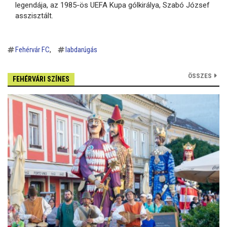
legendája, az 1985-ös UEFA Kupa gólkirálya, Szabó József
asszisztált.
Fehérvár FC
labdarúgás
ÖSSZES
FEHÉRVÁRI SZÍNES