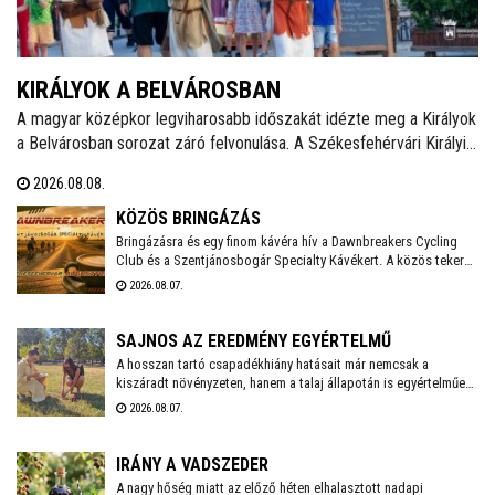
KIRÁLYOK A BELVÁROSBAN
A magyar középkor legviharosabb időszakát idézte meg a Királyok
a Belvárosban sorozat záró felvonulása. A Székesfehérvári Királyi
Napokat felvezető programsorozat utolsó eseményén Álmos
2026.08.08.
herceg, II. (Vak) Béla, Salamon király és III. András óriásbábjai
vonultak végig a Fő utcán.
KÖZÖS BRINGÁZÁS
Bringázásra és egy finom kávéra hív a Dawnbreakers Cycling
Club és a Szentjánosbogár Specialty Kávékert. A közös tekerés
augusztus 8-án, szombaton reggel 8.00 órakor indul a Liszt
2026.08.07.
Ferenc utcai vendéglátóhelytől, az ingyenes programhoz
bármilyen kerékpárral lehet csatlakozni.
SAJNOS AZ EREDMÉNY EGYÉRTELMŰ
A hosszan tartó csapadékhiány hatásait már nemcsak a
kiszáradt növényzeten, hanem a talaj állapotán is egyértelműen
mérni lehet. A Városgondnokság szakemberei talajnedvesség-
2026.08.07.
mérő műszerrel vizsgálták meg Székesfehérvár több parkjának
és zöldterületének talaját, hogy pontos képet kapjanak a
jelenlegi helyzetről.
IRÁNY A VADSZEDER
A nagy hőség miatt az előző héten elhalasztott nadapi