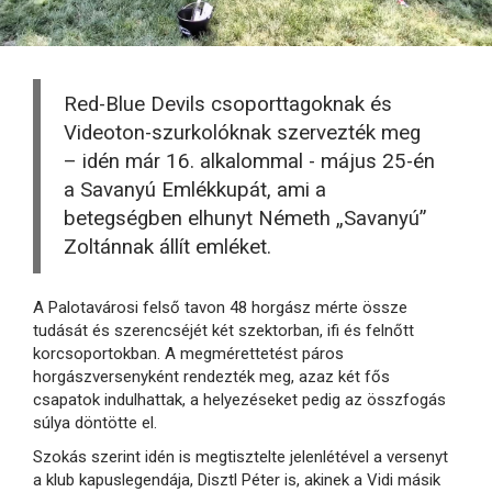
Red-Blue Devils csoporttagoknak és
Videoton-szurkolóknak szervezték meg
– idén már 16. alkalommal - május 25-én
a Savanyú Emlékkupát, ami a
betegségben elhunyt Németh „Savanyú”
Zoltánnak állít emléket.
A Palotavárosi felső tavon 48 horgász mérte össze
tudását és szerencséjét két szektorban, ifi és felnőtt
korcsoportokban. A megmérettetést páros
horgászversenyként rendezték meg, azaz két fős
csapatok indulhattak, a helyezéseket pedig az összfogás
súlya döntötte el.
Szokás szerint idén is megtisztelte jelenlétével a versenyt
a klub kapuslegendája, Disztl Péter is, akinek a Vidi másik