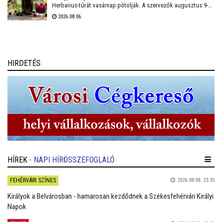
Herbarius-túrát vasárnap pótolják. A szervezők augusztus 9-én
várnak mindenkit, aki szívesen csatlakozna a programhoz, hogy
2026.08.06.
a vitaminokban és ásványi anyagokban gazdag vadszederből
gyűjtsön Lencsés Rita gyógynövényszakértő vezetésével. A túra
Nadapról indul, a részvételhez ezúttal is előzetes
bejelentkezést kérnek a szokásos elérhetőségeken.
HIRDETÉS
HÍREK
- NAPI HÍRÖSSZEFOGLALÓ
FEHÉRVÁRI SZÍNES
2026.08.08. 23:35
Királyok a Belvárosban - hamarosan kezdődnek a Székesfehérvári Királyi
Napok