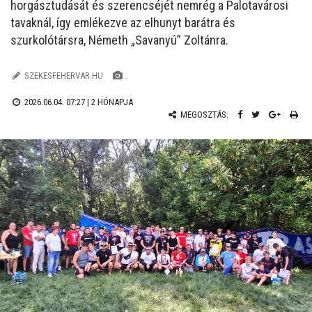
horgásztudását és szerencséjét nemrég a Palotavárosi
tavaknál, így emlékezve az elhunyt barátra és
szurkolótársra, Németh „Savanyú” Zoltánra.
SZEKESFEHERVAR.HU
.
2026.06.04. 07:27 |
2 HÓNAPJA
MEGOSZTÁS: