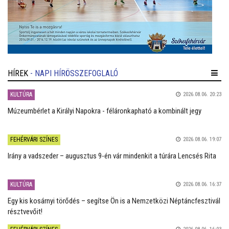
HÍREK
- NAPI HÍRÖSSZEFOGLALÓ
KULTÚRA
2026.08.06. 20:23
Múzeumbérlet a Királyi Napokra - féláronkapható a kombinált jegy
FEHÉRVÁRI SZÍNES
2026.08.06. 19:07
Irány a vadszeder – augusztus 9-én vár mindenkit a túrára Lencsés Rita
KULTÚRA
2026.08.06. 16:37
Egy kis kosárnyi törődés – segítse Ön is a Nemzetközi Néptáncfesztivál
résztvevőit!