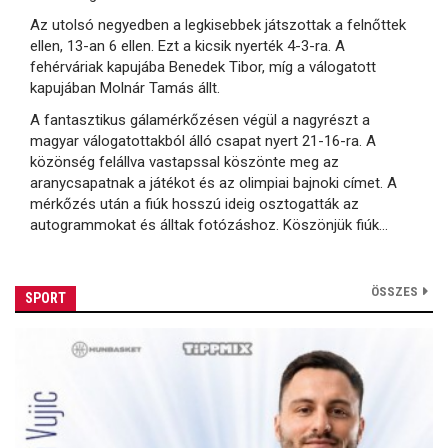
Az utolsó negyedben a legkisebbek játszottak a felnőttek
ellen, 13-an 6 ellen. Ezt a kicsik nyerték 4-3-ra. A
fehérváriak kapujába Benedek Tibor, míg a válogatott
kapujában Molnár Tamás állt.
A fantasztikus gálamérkőzésen végül a nagyrészt a
magyar válogatottakból álló csapat nyert 21-16-ra. A
közönség felállva vastapssal köszönte meg az
aranycsapatnak a játékot és az olimpiai bajnoki címet. A
mérkőzés után a fiúk hosszú ideig osztogatták az
autogrammokat és álltak fotózáshoz. Köszönjük fiúk...
ÖSSZES
SPORT