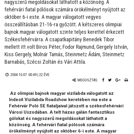
nagyszerű megoldásokat láthatott a közönség. A
fehérvári fiatal pólósok számára örökélményt nyújtott az
október 6-i este. A magyar válogatott vegyes
összeállításban 21-16-ra győzött. A kétszeres olimpiai
bajnok magyar válogatott szinte teljes kerettel érkezett
Székesfehérvárra. A csapatkapitány Benedek Tibor
mellett itt volt Biros Péter, Fodor Rajmund, Gergely István,
Kiss Gergely, Molnár Tamás, Steinmetz Ádám, Steinmetz
Barnabás, Szécsi Zoltán és Vári Attila.
2004.10.07. 00:49 |
22 ÉVE
MEGOSZTÁS:
Az olimpiai bajnok magyar vizilabda válogatott az
Indesit Vizilabda Roadshow keretében ma este a
Fehérvár Poló SE fiataljaival játszott a székesfehérvári
Városi Uszodában. A telt házas gálán fantasztikus
gólokat és nagyszerű megoldásokat láthatott a
közönség. A fehérvári fiatal pólósok számára
örökélményt nyújtott az október 6-i este. A magyar