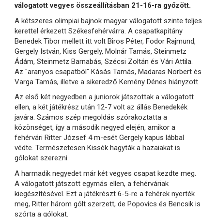
válogatott vegyes összeállításban 21-16-ra győzött.
A kétszeres olimpiai bajnok magyar válogatott szinte teljes
kerettel érkezett Székesfehérvárra. A csapatkapitány
Benedek Tibor mellett itt volt Biros Péter, Fodor Rajmund,
Gergely István, Kiss Gergely, Molnár Tamás, Steinmetz
Ádám, Steinmetz Barnabás, Szécsi Zoltán és Vári Attila.
Az "aranyos csapatból" Kásás Tamás, Madaras Norbert és
Varga Tamás, illetve a sikeredző Kemény Dénes hiányzott.
Az első két negyedben a juniorok játszottak a válogatott
ellen, a két játékrész után 12-7 volt az állás Benedekék
javára. Számos szép megoldás szórakoztatta a
közönséget, így a második negyed elején, amikor a
fehérvári Ritter József 4 m-esét Gergely kapus lábbal
védte. Természetesen Kissék hagyták a hazaiakat is
gólokat szerezni.
A harmadik negyedet már két vegyes csapat kezdte meg.
A válogatott játszott egymás ellen, a fehérváriak
kiegészítésével. Ezt a játékrészt 6-5-re a fehérek nyerték
meg, Ritter három gólt szerzett, de Popovics és Bencsik is
szórta a gólokat.