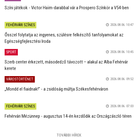
Színi játékok - Victor Haïm-darabbal vár a Prospero Színkör a V54-ben
FEHÉRVÁRI SZÍNES
2026.08.06. 10:47
Ősszel folytatja az ingyenes, szülésre felkészítő tanfolyamokat az
Egészségfejlesztési Iroda
SPORT
2026.08.06. 10:45
Szerb center érkezett, másodedző távozott – alakul az Alba Fehérvár
kerete
VÁROSTÖRTÉNET
2026.08.06. 09:52
„Mondd el fiaidnak!” - a zsidóság múltja Székesfehérváron
FEHÉRVÁRI SZÍNES
2026.08.06. 07:03
Fehérvári Mézünnep - augusztus 14-én kezdődik az Országzászló téren
TOVÁBBI HÍREK