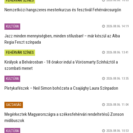
FEHÉRVÁRI SZÍNES
2026.08.06. 16:03
Nemzetközi hangszeres mesterkurzus és fesztivál Fehérvárcsurgón
KULTÚRA
2026.08.06. 14:19
Jazz minden mennyiségben, minden stílusban! – már készül az Alba
Regia Feszt színpada
FEHÉRVÁRI SZÍNES
2026.08.06. 13:41
Királyok a Belvárosban - 18 órakor indul a Vörösmarty Színháztól a
szombati menet
KULTÚRA
2026.08.06. 13:35
Pletykafészek – Neil Simon bohózata a Csajághy Laura Színpadon
GAZDASÁG
2026.08.06. 11:04
Megérkeztek Magyarországra a székesfehérvári rendeltetésű Zonson
midibuszok
KULTÚRA
2026.08.06. 10:53