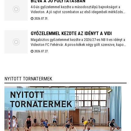
BÍZVA A JÓ FOLYTATÁSBAN
4-0-ás győzelemmel kezdte a másodosztályú bajnokságot a
Videoton. A jó rajtot szombaton az első idegenbeli mérkőzés
követi, a tavaly még NB I-es Kazincbarcika otthonában.
2026.07.31.
GYŐZELEMMEL KEZDTE AZ IDÉNYT A VIDI
Magabiztos győzelemmel kezdte a 2026/27-es NB II-es idényt a
Videoton FC Fehérvár. A piros-kékek négy gólt szerezve, kapott
találat nélkül múlták felül a tavalyi szezon negyedik
2026.07.27.
helyezettjét.
NYITOTT TORNATERMEK