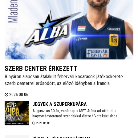
SZERB CENTER ÉRKEZETT
A nyáron alaposan átalakult fehérvári kosarasok játékoskerete
szerb centerrel erősödött, az előző idényben a francia
másodosztályban kosárlabdázó Mladen Vujics érkezik a királyok
2026.08.06.
városába. A klub egy év után elköszönt Carlos Vallejótól, aki a
tavalyi idényben másodedzőként segítette a csapat munkáját.
JEGYEK A SZUPERKUPÁRA
Augusztus 30-án, vasárnap a MET Aréna ad otthont a
hagyományteremtő szándékkal életre hívott kézilabda
szuperkupának. A hölgyeknél a Győri Audi ETO és a
2026.08.05.
Ferencváros, míg a férfiaknál a Veszprém és a Szeged küzd
meg a serlegért. A világklasszis csapatokat felvonultató
kézilabdaünnepre jegyek már kaphatók!