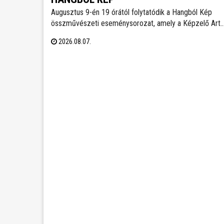
Augusztus 9-én 19 órától folytatódik a Hangból Kép
összművészeti eseménysorozat, amely a Képzelő Art
Gallery művészeti közösségéhez kapcsolódó
2026.08.07.
kezdeményezésként, Székesfehérvár Önkormányzata
támogatásával valósul meg a Belvárosban.