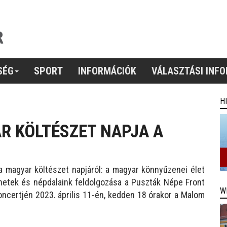
SÉG
SPORT
INFORMÁCIÓK
VÁLASZTÁSI INF
H
R KÖLTÉSZET NAPJA A
 magyar költészet napjáról: a magyar könnyűzenei élet
lenetek és népdalaink feldolgozása a Puszták Népe Front
W
ncertjén 2023. április 11-én, kedden 18 órakor a Malom