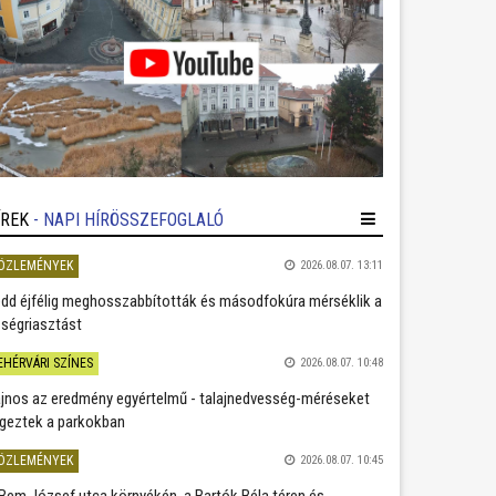
ÍREK
- NAPI HÍRÖSSZEFOGLALÓ
ÖZLEMÉNYEK
2026.08.07. 13:11
dd éjfélig meghosszabbították és másodfokúra mérséklik a
ségriasztást
EHÉRVÁRI SZÍNES
2026.08.07. 10:48
jnos az eredmény egyértelmű - talajnedvesség-méréseket
geztek a parkokban
ÖZLEMÉNYEK
2026.08.07. 10:45
Bem József utca környékén, a Bartók Béla téren és