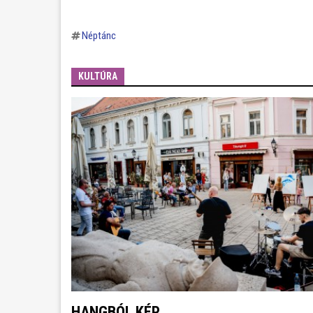
Néptánc
KULTÚRA
HANGBÓL KÉP