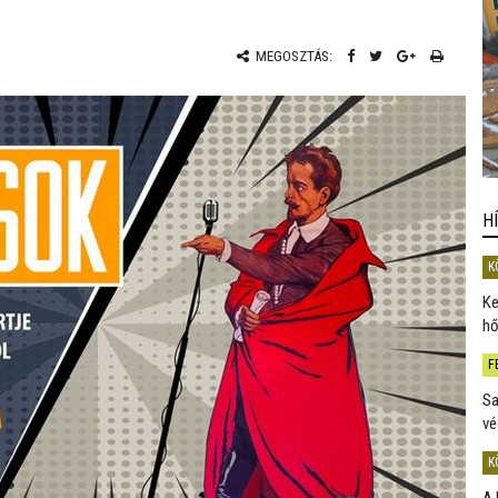
MEGOSZTÁS:
H
K
Ke
hő
F
Sa
vé
K
A 