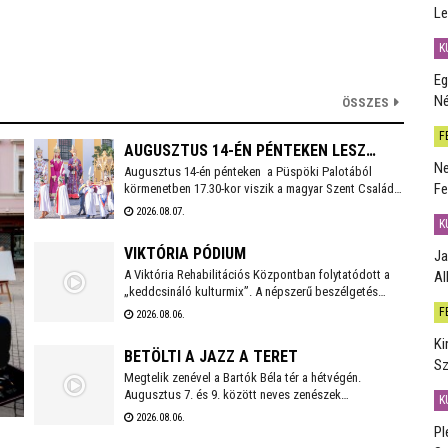
Le
K
Eg
Né
ÖSSZES
F
AUGUSZTUS 14-ÉN PÉNTEKEN LESZ
Ne
Augusztus 14-én pénteken a Püspöki Palotából
SZÉKESFEHÉRVÁR FOGADALMI
Fe
körmenetben 17.30-kor viszik a magyar Szent Család
SZENTMISÉJE
(Szent István, Boldog Gizella, Szent Imre) ereklyéit a
2026.08.07.
Székesegyházba. Az ereklyék elhelyezése után 18
K
órakor kezdődik a koncelebrált ünnepi szentmise
VIKTÓRIA PÓDIUM
Ja
Spányi Antal vezetésével.
A Viktória Rehabilitációs Központban folytatódott a
Al
„keddcsináló kulturmix”. A népszerű beszélgetés
sorozaton ezúttal is kivételes vendégek tisztelték
F
2026.08.06.
meg a Viktória Pódium rendezvényét.
Ki
BETÖLTI A JAZZ A TERET
Sz
Megtelik zenével a Bartók Béla tér a hétvégén.
Augusztus 7. és 9. között neves zenészek
K
szórakoztatják a közönséget az Alba Regia Feszten.
2026.08.06.
Fellép többek között az Oláh Dezső Vibratone
Pl
Quartet, a Budapest Ragtime Band, a Vörös Tamás