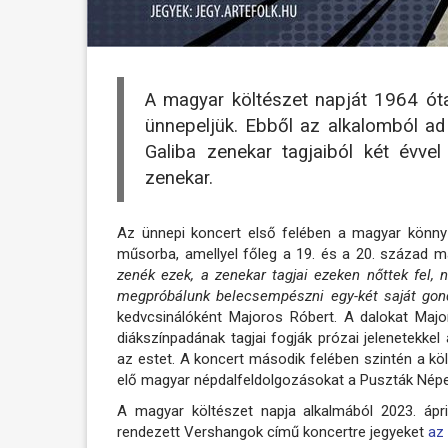
A magyar költészet napját 1964 óta 
ünnepeljük. Ebből az alkalomból ad
Galiba zenekar tagjaiból két évve
zenekar.
Az ünnepi koncert első felében a magyar könnyűz
műsorba, amellyel főleg a 19. és a 20. század m
zenék ezek, a zenekar tagjai ezeken nőttek fel,
megpróbálunk belecsempészni egy-két saját gondo
kedvcsinálóként Majoros Róbert. A dalokat Maj
diákszínpadának tagjai fogják prózai jelenetekke
az estet. A koncert második felében szintén a k
elő magyar népdalfeldolgozásokat a Puszták Nép
A magyar költészet napja alkalmából 2023. ápr
rendezett Vershangok című koncertre jegyeket
az