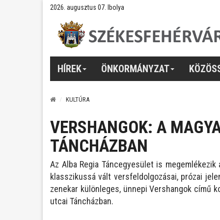
2026. augusztus 07. Ibolya
HÍREK
ÖNKORMÁNYZAT
KÖZÖS
KULTÚRA
VERSHANGOK: A MAGYA
TÁNCHÁZBAN
Az Alba Regia Táncegyesület is megemlékezik a
klasszikussá vált versfeldolgozásai, prózai je
zenekar különleges, ünnepi Vershangok című ko
utcai Táncházban.