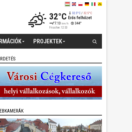
32°C
32.5°C
/
32.5°C
Erős felhőzet
7.13
344°
km/h
Frissítve: 12:53
Keresés
ORMÁCIÓK
PROJEKTEK
IRDETÉS
EBKAMERÁK