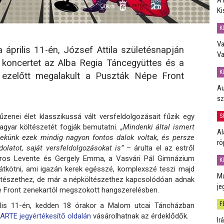
Ki
K
Va
április 11-én, József Attila születésnapján
Va
 koncertet az Alba Regia Táncegyüttes és a
K
l ezelőtt megalakult a Puszták Népe Front
Au
sz
enei élet klasszikussá vált versfeldolgozásait fűzik egy
S
agyar költészetét fogják bemutatni.
„Mindenki által ismert
Al
 nekünk ezek mindig nagyon fontos dalok voltak, és persze
rö
latot, saját versfeldolgozásokat is”
– árulta el az estről
oros Levente és Gergely Emma, a Vasvári Pál Gimnázium
K
l átkötni, ami igazán kerek egésszé, komplexszé teszi majd
Mú
öltészethez, de már a népköltészethez kapcsolódóan adnak
je
e Front zenekartól megszokott hangszerelésben.
F
ilis 11-én, kedden 18 órakor a Malom utcai Táncházban
 ARTE jegyértékesítő oldalán
vásárolhatnak az érdeklődők.
Ir