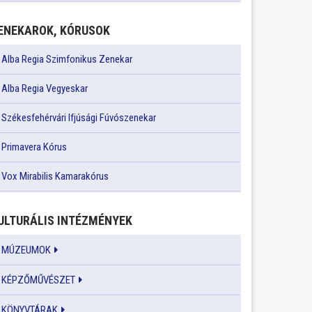
ENEKAROK, KÓRUSOK
Alba Regia Szimfonikus Zenekar
Alba Regia Vegyeskar
Székesfehérvári Ifjúsági Fúvószenekar
Primavera Kórus
Vox Mirabilis Kamarakórus
ULTURÁLIS INTÉZMÉNYEK
MÚZEUMOK
KÉPZŐMŰVÉSZET
KÖNYVTÁRAK