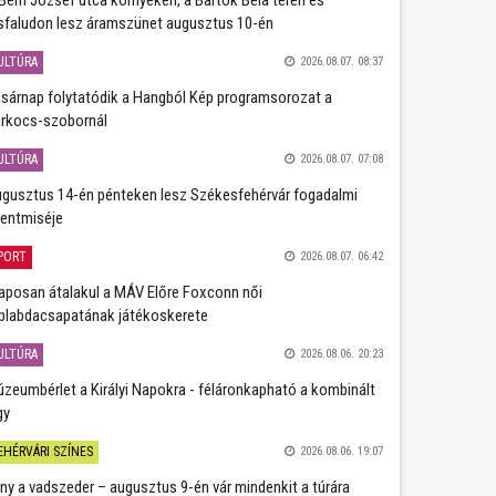
sfaludon lesz áramszünet augusztus 10-én
ULTÚRA
2026.08.07. 08:37
sárnap folytatódik a Hangból Kép programsorozat a
rkocs-szobornál
ULTÚRA
2026.08.07. 07:08
gusztus 14-én pénteken lesz Székesfehérvár fogadalmi
entmiséje
PORT
2026.08.07. 06:42
aposan átalakul a MÁV Előre Foxconn női
plabdacsapatának játékoskerete
ULTÚRA
2026.08.06. 20:23
zeumbérlet a Királyi Napokra - féláronkapható a kombinált
gy
EHÉRVÁRI SZÍNES
2026.08.06. 19:07
ány a vadszeder – augusztus 9-én vár mindenkit a túrára