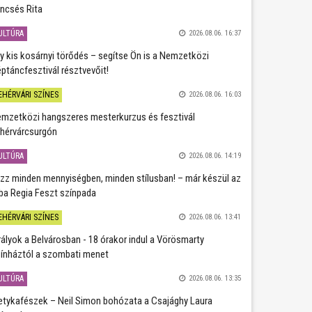
ncsés Rita
ULTÚRA
2026.08.06. 16:37
y kis kosárnyi törődés – segítse Ön is a Nemzetközi
ptáncfesztivál résztvevőit!
EHÉRVÁRI SZÍNES
2026.08.06. 16:03
mzetközi hangszeres mesterkurzus és fesztivál
hérvárcsurgón
ULTÚRA
2026.08.06. 14:19
zz minden mennyiségben, minden stílusban! – már készül az
ba Regia Feszt színpada
EHÉRVÁRI SZÍNES
2026.08.06. 13:41
rályok a Belvárosban - 18 órakor indul a Vörösmarty
ínháztól a szombati menet
ULTÚRA
2026.08.06. 13:35
etykafészek – Neil Simon bohózata a Csajághy Laura