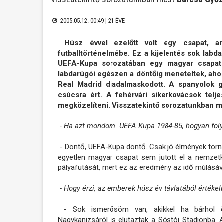
2005.05.12. 00:49 |
21 ÉVE
Húsz évvel ezelőtt volt egy csapat, a
futballtörténelmébe. Ez a kijelentés sok labd
UEFA-Kupa sorozatában egy magyar csapat 
labdarúgói egészen a döntőig meneteltek, aho
Real Madrid diadalmaskodott. A spanyolok 
csúcsra ért. A fehérvári sikerkovácsok telj
megközelíteni. Visszatekintő sorozatunkban m
- Ha azt mondom UEFA Kupa 1984-85, hogyan foly
- Döntő, UEFA-Kupa döntő. Csak jó élmények törnek
egyetlen magyar csapat sem jutott el a nemzetk
pályafutását, mert ez az eredmény az idő múlásáv
- Hogy érzi, az emberek húsz év távlatából értékeli
- Sok ismerősöm van, akikkel ha bárhol ös
Nagykanizsáról is elutaztak a Sóstói Stadionba