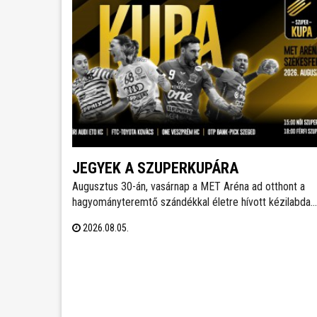
JEGYEK A SZUPERKUPÁRA
Augusztus 30-án, vasárnap a MET Aréna ad otthont a
hagyományteremtő szándékkal életre hívott kézilabda
szuperkupának. A hölgyeknél a Győri Audi ETO és a
2026.08.05.
Ferencváros, míg a férfiaknál a Veszprém és a Szeged
küzd meg a serlegért. A világklasszis csapatokat
felvonultató kézilabdaünnepre jegyek már kaphatók!