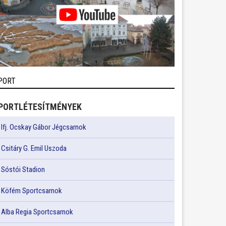
PORT
PORTLÉTESÍTMÉNYEK
Ifj. Ocskay Gábor Jégcsarnok
Csitáry G. Emil Uszoda
Sóstói Stadion
Köfém Sportcsarnok
Alba Regia Sportcsarnok