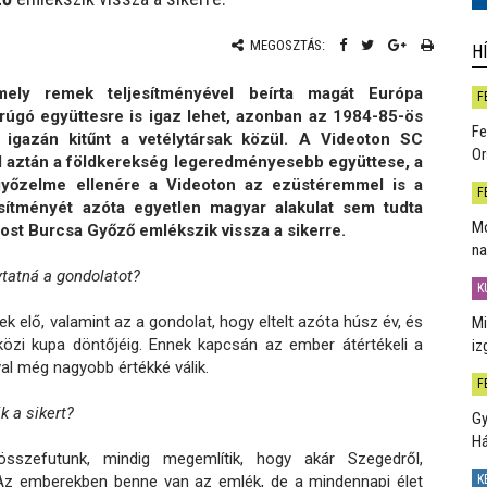
MEGOSZTÁS:
H
mely remek teljesítményével beírta magát Európa
F
arúgó együttesre is igaz lehet, azonban az 1984-85-ös
Fe
igazán kitűnt a vetélytársak közül. A Videoton SC
Or
l aztán a földkerekség legeredményesebb együttese, a
győzelme ellenére a Videoton az ezüstéremmel is a
F
esítményét azóta egyetlen magyar alakulat sem tudta
Mo
ost Burcsa Győző emlékszik vissza a sikerre.
na
tatná a gondolatot?
K
 elő, valamint az a gondolat, hogy eltelt azóta húsz év, és
Mi
özi kupa döntőjéig. Ennek kapcsán az ember átértékeli a
iz
al még nagyobb értékké válik.
F
k a sikert?
Gy
H
szefutunk, mindig megemlítik, hogy akár Szegedről,
. Az emberekben benne van az emlék, de a mindennapi élet
K