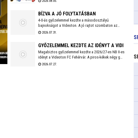
2026.08.05.
táv közül is választhatnak a résztvevők, akik az
esemény végén egyedi cserépéremmel is
BÍZVA A JÓ FOLYTATÁSBAN
gazdagodhatnak.
4-0-ás győzelemmel kezdte a másodosztályú
bajnokságot a Videoton. A jó rajtot szombaton az
első idegenbeli mérkőzés követi, a tavaly még NB I-es
2026.07.31.
Kazincbarcika otthonában.
S
GYŐZELEMMEL KEZDTE AZ IDÉNYT A VIDI
Magabiztos győzelemmel kezdte a 2026/27-es NB II-es
S
idényt a Videoton FC Fehérvár. A piros-kékek négy gólt
szerezve, kapott találat nélkül múlták felül a tavalyi
2026.07.27.
szezon negyedik helyezettjét.