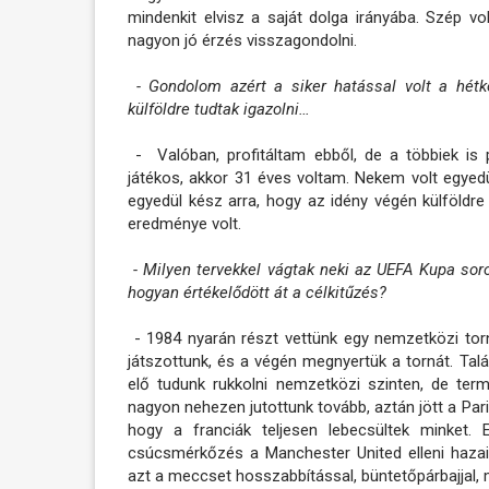
mindenkit elvisz a saját dolga irányába. Szép vol
nagyon jó érzés visszagondolni.
- Gondolom azért a siker hatással volt a hétk
külföldre tudtak igazolni…
- Valóban, profitáltam ebből, de a többiek is 
játékos, akkor 31 éves voltam. Nekem volt egyed
egyedül kész arra, hogy az idény végén külföldr
eredménye volt.
- Milyen tervekkel vágtak neki az UEFA Kupa soro
hogyan értékelődött át a célkitűzés?
- 1984 nyarán részt vettünk egy nemzetközi tor
játszottunk, és a végén megnyertük a tornát. Ta
elő tudunk rukkolni nemzetközi szinten, de te
nagyon nehezen jutottunk tovább, aztán jött a Pari
hogy a franciák teljesen lebecsültek minket
csúcsmérkőzés a Manchester United elleni hazai t
azt a meccset hosszabbítással, büntetőpárbajjal, mé