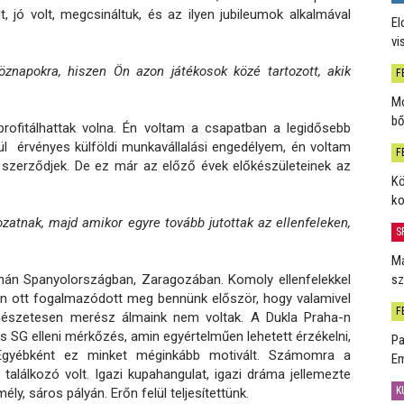
t, jó volt, megcsináltuk, és az ilyen jubileumok alkalmával
El
vi
öznapokra, hiszen Ön azon játékosok közé tartozott, akik
F
Mo
bő
profitálhattak volna. Én voltam a csapatban a legidősebb
ül érvényes külföldi munkavállalási engedélyem, én voltam
F
e szerződjek. De ez már az előző évek előkészületeinek az
Kö
ko
zatnak, majd amikor egyre tovább jutottak az ellenfeleken,
S
Má
nán Spanyolországban, Zaragozában. Komoly ellenfelekkel
sz
lán ott fogalmazódott meg bennünk először, hogy valamivel
F
rmészetesen merész álmaink nem voltak. A Dukla Praha-n
s SG elleni mérkőzés, amin egyértelműen lehetett érzékelni,
Pa
. Egyébként ez minket méginkább motivált. Számomra a
Em
alálkozó volt. Igazi kupahangulat, igazi dráma jellemezte
K
ly, sáros pályán. Erőn felül teljesítettünk.