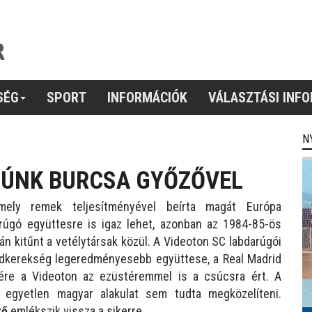
SÉG
SPORT
INFORMÁCIÓK
VÁLASZTÁSI INF
N
TERJÚNK BURCSA GYŐZŐVEL
ely remek teljesítményével beírta magát Európa
arúgó együttesre is igaz lehet, azonban az 1984-85-ös
 kitűnt a vetélytársak közül. A Videoton SC labdarúgói
öldkerekség legeredményesebb együttese, a Real Madrid
nére a Videoton az ezüstéremmel is a csúcsra ért. A
a egyetlen magyar alakulat sem tudta megközelíteni.
ző
emlékszik vissza a sikerre.