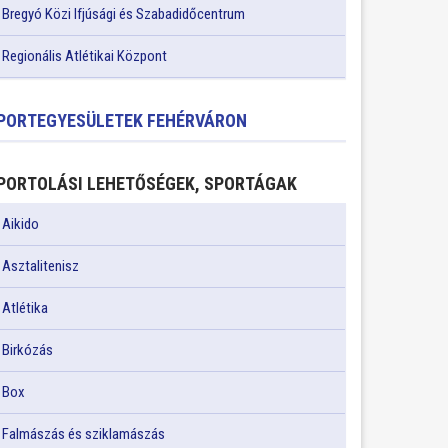
Bregyó Közi Ifjúsági és Szabadidőcentrum
Regionális Atlétikai Központ
PORTEGYESÜLETEK FEHÉRVÁRON
PORTOLÁSI LEHETŐSÉGEK, SPORTÁGAK
Aikido
Asztalitenisz
Atlétika
Birkózás
Box
Falmászás és sziklamászás