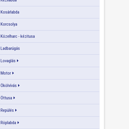
Kézilabda
Kosárlabda
Korcsolya
Közelharc - kézitusa
Ladbarúgás
Lovaglás
Motor
Ökölvívás
Öttusa
Repülés
Röplabda