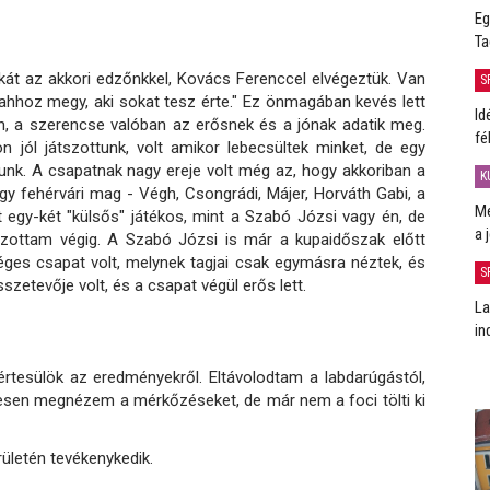
Eg
Ta
kát az akkori edzőnkkel, Kovács Ferenccel elvégeztük. Van
S
ahhoz megy, aki sokat tesz érte." Ez önmagában kevés lett
Id
ön, a szerencse valóban az erősnek és a jónak adatik meg.
fé
n jól játszottunk, volt amikor lebecsültek minket, de egy
unk. A csapatnak nagy ereje volt még az, hogy akkoriban a
K
gy fehérvári mag - Végh, Csongrádi, Májer, Horváth Gabi, a
Me
lt egy-két "külsős" játékos, mint a Szabó Józsi vagy én, de
a 
tszottam végig. A Szabó Józsi is már a kupaidőszak előtt
éges csapat volt, melynek tagjai csak egymásra néztek, és
S
sszetevője volt, és a csapat végül erős lett.
La
in
tesülök az eredményekről. Eltávolodtam a labdarúgástól,
sen megnézem a mérkőzéseket, de már nem a foci tölti ki
ületén tevékenykedik.