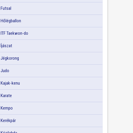
Futsal
Hőlégballon
ITF Taekwon-do
Íjászat
Jégkorong
Judo
Kajak-kenu
Karate
Kempo
Kerékpár