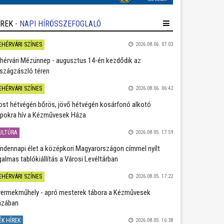
ÍREK
- NAPI HÍRÖSSZEFOGLALÓ
EHÉRVÁRI SZÍNES
2026.08.06. 07:03
hérvári Mézünnep - augusztus 14-én kezdődik az
szágzászló téren
EHÉRVÁRI SZÍNES
2026.08.06. 06:42
st hétvégén bőrös, jövő hétvégén kosárfonó alkotó
pokra hív a Kézművesek Háza
ULTÚRA
2026.08.05. 17:59
ndennapi élet a középkori Magyarországon címmel nyílt
galmas tablókiállítás a Városi Levéltárban
EHÉRVÁRI SZÍNES
2026.08.05. 17:22
ermekműhely - apró mesterek tábora a Kézművesek
ázában
ÉK HÍREK
2026.08.05. 16:38