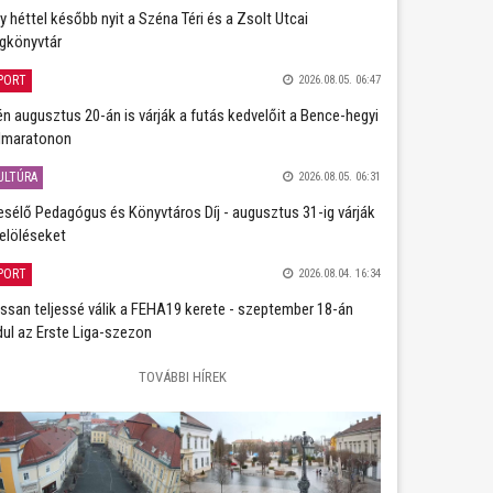
y héttel később nyit a Széna Téri és a Zsolt Utcai
gkönyvtár
PORT
2026.08.05. 06:47
én augusztus 20-án is várják a futás kedvelőit a Bence-hegyi
lmaratonon
ULTÚRA
2026.08.05. 06:31
sélő Pedagógus és Könyvtáros Díj - augusztus 31-ig várják
jelöléseket
PORT
2026.08.04. 16:34
ssan teljessé válik a FEHA19 kerete - szeptember 18-án
dul az Erste Liga-szezon
TOVÁBBI HÍREK