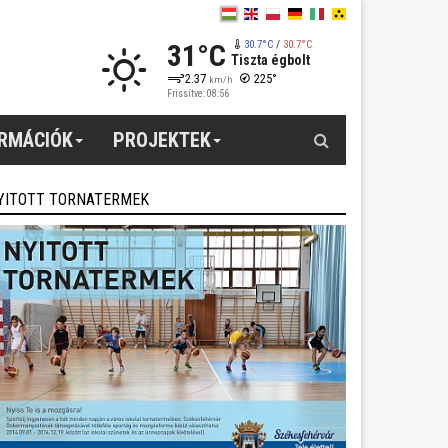
31°C
30.7°C
/
30.7°C
Tiszta égbolt
2.37
225°
km/h
Frissítve: 08:56
Keresés
ORMÁCIÓK
PROJEKTEK
YITOTT TORNATERMEK