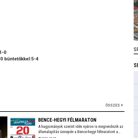
S
1-0
üntetőkkel:5-4
S
ÖSSZES
BENCE-HEGYI FÉLMARATON
A hagyományok szerint idén nyáron is megrendezik az
államalapítás ünnepén a Bence-hegyi félmaratont a
Velencei-tónál. Az ingyenes közösségi futáson több