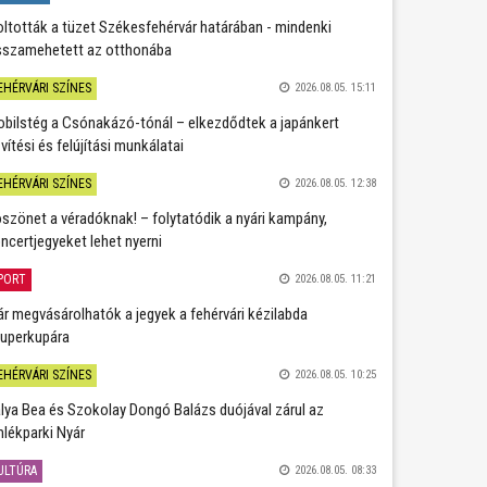
oltották a tüzet Székesfehérvár határában - mindenki
sszamehetett az otthonába
EHÉRVÁRI SZÍNES
2026.08.05. 15:11
bilstég a Csónakázó-tónál – elkezdődtek a japánkert
vítési és felújítási munkálatai
EHÉRVÁRI SZÍNES
2026.08.05. 12:38
szönet a véradóknak! – folytatódik a nyári kampány,
ncertjegyeket lehet nyerni
PORT
2026.08.05. 11:21
r megvásárolhatók a jegyek a fehérvári kézilabda
uperkupára
EHÉRVÁRI SZÍNES
2026.08.05. 10:25
lya Bea és Szokolay Dongó Balázs duójával zárul az
lékparki Nyár
ULTÚRA
2026.08.05. 08:33