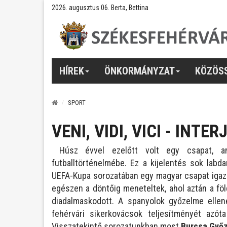
2026. augusztus 06. Berta, Bettina
HÍREK
ÖNKORMÁNYZAT
KÖZÖS
SPORT
VENI, VIDI, VICI - IN
Húsz évvel ezelőtt volt egy csapat, am
futballtörténelmébe. Ez a kijelentés sok labd
UEFA-Kupa sorozatában egy magyar csapat igazán
egészen a döntőig meneteltek, ahol aztán a f
diadalmaskodott. A spanyolok győzelme elle
fehérvári sikerkovácsok teljesítményét azót
Visszatekintő sorozatunkban most
Burcsa Győ