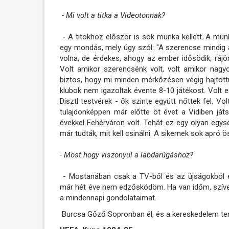
- Mi volt a titka a Videotonnak?
- A titokhoz először is sok munka kellett. A mun
egy mondás, mely úgy szól: "A szerencse mindig 
volna, de érdekes, ahogy az ember idősödik, ráj
Volt amikor szerencsénk volt, volt amikor nagyo
biztos, hogy mi minden mérkőzésen végig hajtott
klubok nem igazoltak évente 8-10 játékost. Volt e
Disztl testvérek - ők szinte együtt nőttek fel. Vo
tulajdonképpen már előtte öt évet a Vidiben já
évekkel Fehérváron volt. Tehát ez egy olyan egys
már tudták, mit kell csinálni. A sikernek sok apró ö
- Most hogy viszonyul a labdarúgáshoz?
- Mostanában csak a TV-ből és az újságokból ér
már hét éve nem edzősködöm. Ha van időm, szíve
a mindennapi gondolataimat.
Burcsa Gőző Sopronban él, és a kereskedelem ter