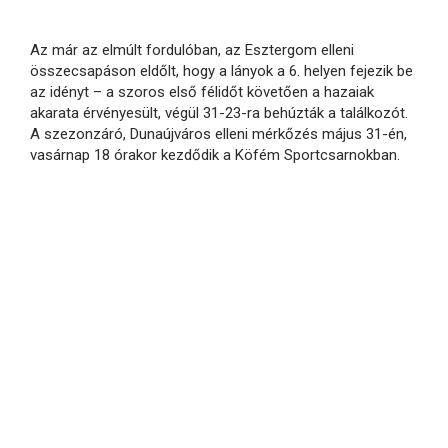
Az már az elmúlt fordulóban, az Esztergom elleni
összecsapáson eldőlt, hogy a lányok a 6. helyen fejezik be
az idényt – a szoros első félidőt követően a hazaiak
akarata érvényesült, végül 31-23-ra behúzták a találkozót.
A szezonzáró, Dunaújváros elleni mérkőzés május 31-én,
vasárnap 18 órakor kezdődik a Köfém Sportcsarnokban.