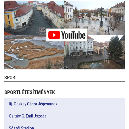
SPORT
SPORTLÉTESÍTMÉNYEK
Ifj. Ocskay Gábor Jégcsarnok
Csitáry G. Emil Uszoda
Sóstói Stadion