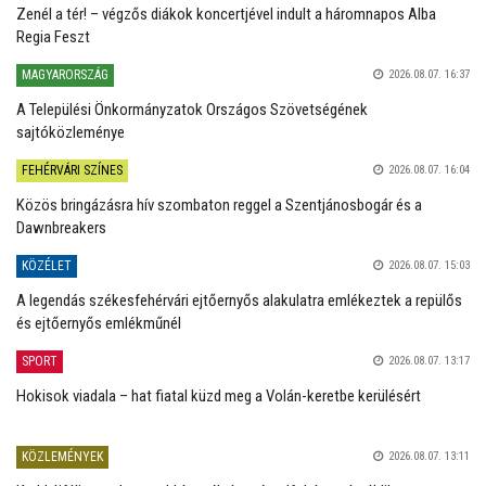
Zenél a tér! – végzős diákok koncertjével indult a háromnapos Alba
Regia Feszt
MAGYARORSZÁG
2026.08.07. 16:37
A Települési Önkormányzatok Országos Szövetségének
sajtóközleménye
FEHÉRVÁRI SZÍNES
2026.08.07. 16:04
Közös bringázásra hív szombaton reggel a Szentjánosbogár és a
Dawnbreakers
KÖZÉLET
2026.08.07. 15:03
A legendás székesfehérvári ejtőernyős alakulatra emlékeztek a repülős
és ejtőernyős emlékműnél
SPORT
2026.08.07. 13:17
Hokisok viadala – hat fiatal küzd meg a Volán-keretbe kerülésért
KÖZLEMÉNYEK
2026.08.07. 13:11