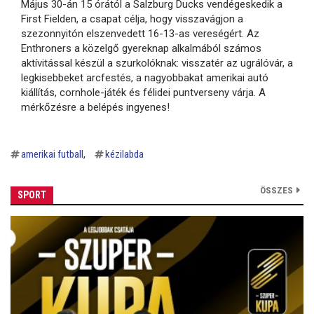
Május 30-án 15 órától a Salzburg Ducks vendégeskedik a
First Fielden, a csapat célja, hogy visszavágjon a
szezonnyitón elszenvedett 16-13-as vereségért. Az
Enthroners a közelgő gyereknap alkalmából számos
aktívitással készül a szurkolóknak: visszatér az ugrálóvár, a
legkisebbeket arcfestés, a nagyobbakat amerikai autó
kiállítás, cornhole-játék és félidei puntverseny várja. A
mérkőzésre a belépés ingyenes!
amerikai futball
kézilabda
ÖSSZES
SPORT