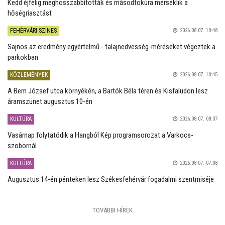
Kedd éjfélig meghosszabbították és másodfokúra mérséklik a
hőségriasztást
FEHÉRVÁRI SZÍNES
2026.08.07. 10:48
Sajnos az eredmény egyértelmű - talajnedvesség-méréseket végeztek a
parkokban
KÖZLEMÉNYEK
2026.08.07. 10:45
A Bem József utca környékén, a Bartók Béla téren és Kisfaludon lesz
áramszünet augusztus 10-én
KULTÚRA
2026.08.07. 08:37
Vasárnap folytatódik a Hangból Kép programsorozat a Varkocs-
szobornál
KULTÚRA
2026.08.07. 07:08
Augusztus 14-én pénteken lesz Székesfehérvár fogadalmi szentmiséje
TOVÁBBI HÍREK