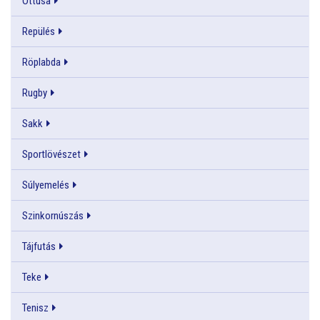
Öttusa
Repülés
Röplabda
Rugby
Sakk
Sportlövészet
Súlyemelés
Szinkornúszás
Tájfutás
Teke
Tenisz