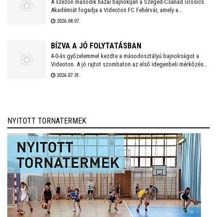
A szezon második hazai bajnokiján a Szeged-Csanád Grosics
Akadémiát fogadja a Videoton FC Fehérvár, amely a
Kazincbarcika elleni vereséget követően szeretne ismét
2026.08.07.
győzelemmel örömet szerezni szurkolóinak.
BÍZVA A JÓ FOLYTATÁSBAN
4-0-ás győzelemmel kezdte a másodosztályú bajnokságot a
Videoton. A jó rajtot szombaton az első idegenbeli mérkőzés
követi, a tavaly még NB I-es Kazincbarcika otthonában.
2026.07.31.
NYITOTT TORNATERMEK