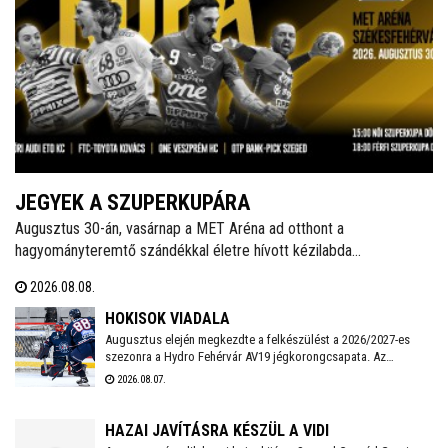
JEGYEK A SZUPERKUPÁRA
Augusztus 30-án, vasárnap a MET Aréna ad otthont a
hagyományteremtő szándékkal életre hívott kézilabda
szuperkupának. A hölgyeknél a Győri Audi ETO és a Ferencváros,
2026.08.08.
míg a férfiaknál a Veszprém és a Szeged küzd meg a serlegért. A
világklasszis csapatokat felvonultató kézilabdaünnepre jegyek már
HOKISOK VIADALA
kaphatók!
Augusztus elején megkezdte a felkészülést a 2026/2027-es
szezonra a Hydro Fehérvár AV19 jégkorongcsapata. Az
edzéseken részt vesz a FEHA19 hat fiatalja is, akik közül a
2026.08.07.
legjobb teljesítményt nyújtó játékos csatlakozhat a Volán
ICEHL-keretéhez.
HAZAI JAVÍTÁSRA KÉSZÜL A VIDI