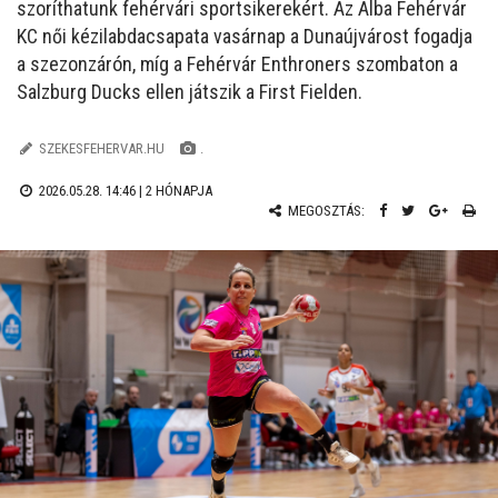
szoríthatunk fehérvári sportsikerekért. Az Alba Fehérvár
KC női kézilabdacsapata vasárnap a Dunaújvárost fogadja
a szezonzárón, míg a Fehérvár Enthroners szombaton a
Salzburg Ducks ellen játszik a First Fielden.
SZEKESFEHERVAR.HU
.
2026.05.28. 14:46 |
2 HÓNAPJA
MEGOSZTÁS: