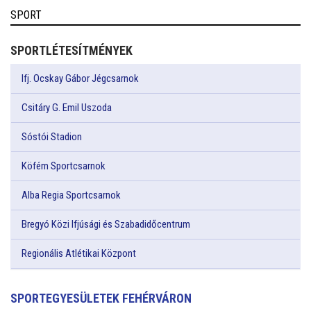
SPORT
SPORTLÉTESÍTMÉNYEK
Ifj. Ocskay Gábor Jégcsarnok
Csitáry G. Emil Uszoda
Sóstói Stadion
Köfém Sportcsarnok
Alba Regia Sportcsarnok
Bregyó Közi Ifjúsági és Szabadidőcentrum
Regionális Atlétikai Központ
SPORTEGYESÜLETEK FEHÉRVÁRON