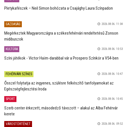
Pletykafészek – Neil Simon bohózata a Csajághy Laura Színpadon
GAZDASÁG
2026.08.06. 11:04
Megérkeztek Magyarországra a székesfehérvári rendeltetésű Zonson
midibuszok
KULTÚRA
2026.08.06. 10:53
Színi játékok - Victor Haïm-darabbal vár a Prospero Színkör a V54-ben
FEHÉRVÁRI SZÍNES
2026.08.06. 10:47
Ősszel folytatja az ingyenes, szülésre felkészítő tanfolyamokat az
Egészségfejlesztési Iroda
SPORT
2026.08.06. 10:45
Szerb center érkezett, másodedző távozott – alakul az Alba Fehérvár
kerete
VÁROSTÖRTÉNET
2026.08.06. 09:52