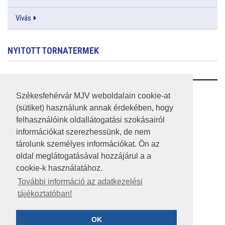
Vívás
NYITOTT TORNATERMEK
RSS
Székesfehérvár MJV weboldalain cookie-at
(sütiket) használunk annak érdekében, hogy
A HONLAP 2017.03.31-I ÁLLAPOTA
felhasználóink oldallátogatási szokásairól
információkat szerezhessünk, de nem
JOGI NYILATKOZAT
tárolunk személyes információkat. Ön az
IMPRESSZUM
oldal meglátogatásával hozzájárul a a
cookie-k használatához.
MÉDIAAJÁNLAT
További információ az adatkezelési
tájékoztatóban!
KÖZÉRDEKŰ ADATOK
ADATVÉDELEM
OK