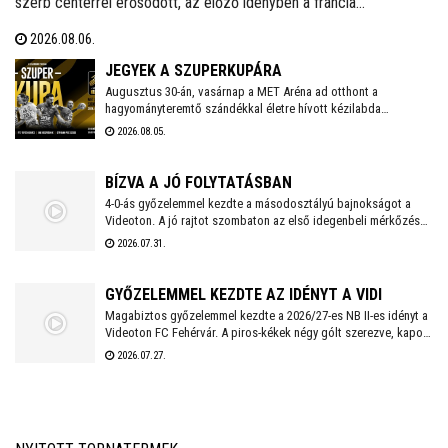
szerb centerrel erősödött, az előző idényben a francia
másodosztályban kosárlabdázó Mladen Vujics érkezik a királyok
2026.08.06.
városába. A klub egy év után elköszönt Carlos Vallejótól, aki a
tavalyi idényben másodedzőként segítette a csapat munkáját.
JEGYEK A SZUPERKUPÁRA
Augusztus 30-án, vasárnap a MET Aréna ad otthont a
hagyományteremtő szándékkal életre hívott kézilabda
szuperkupának. A hölgyeknél a Győri Audi ETO és a
2026.08.05.
Ferencváros, míg a férfiaknál a Veszprém és a Szeged küzd
meg a serlegért. A világklasszis csapatokat felvonultató
kézilabdaünnepre jegyek már kaphatók!
BÍZVA A JÓ FOLYTATÁSBAN
4-0-ás győzelemmel kezdte a másodosztályú bajnokságot a
Videoton. A jó rajtot szombaton az első idegenbeli mérkőzés
követi, a tavaly még NB I-es Kazincbarcika otthonában.
2026.07.31.
GYŐZELEMMEL KEZDTE AZ IDÉNYT A VIDI
Magabiztos győzelemmel kezdte a 2026/27-es NB II-es idényt a
Videoton FC Fehérvár. A piros-kékek négy gólt szerezve, kapott
találat nélkül múlták felül a tavalyi szezon negyedik
2026.07.27.
helyezettjét.