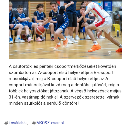
A csütörtöki és pénteki csoportmérkőzéseket követően
szombaton az A-csoport első helyezettje a B-csoport
másodikjával, míg a B-csoport első helyezettje az A-
csoport másodikjával küzd meg a döntőbe jutásért, míg a
többiek helyosztókat játszanak. A végső helyezések május
31-én, vasárnap dőlnek el. A szervezők szeretettel várnak
minden szurkolót a serdülő döntőre!
kosárlabda
MKOSZ-csarnok