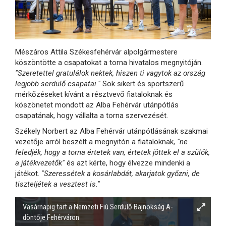
Mészáros Attila Székesfehérvár alpolgármestere
köszöntötte a csapatokat a torna hivatalos megnyitóján.
"Szeretettel gratulálok nektek, hiszen ti vagytok az ország
legjobb serdülő csapatai."
Sok sikert és sportszerű
mérkőzéseket kívánt a résztvevő fiataloknak és
köszönetet mondott az Alba Fehérvár utánpótlás
csapatának, hogy vállalta a torna szervezését.
Székely Norbert az Alba Fehérvár utánpótlásának szakmai
vezetője arról beszélt a megnyitón a fiataloknak,
"ne
feledjék, hogy a torna értetek van, értetek jöttek el a szülők,
a játékvezetők"
és azt kérte, hogy élvezze mindenki a
játékot.
"Szeressétek a kosárlabdát, akarjatok győzni, de
tiszteljétek a vesztest is."
Vasárnapig tart a Nemzeti Fiú Serdülő Bajnokság A-
döntője Fehérváron