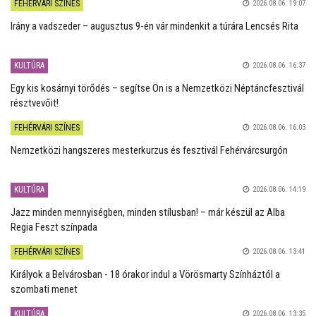
FEHÉRVÁRI SZÍNES
2026.08.06. 19:07
Irány a vadszeder – augusztus 9-én vár mindenkit a túrára Lencsés Rita
KULTÚRA
2026.08.06. 16:37
Egy kis kosárnyi törődés – segítse Ön is a Nemzetközi Néptáncfesztivál
résztvevőit!
FEHÉRVÁRI SZÍNES
2026.08.06. 16:03
Nemzetközi hangszeres mesterkurzus és fesztivál Fehérvárcsurgón
KULTÚRA
2026.08.06. 14:19
Jazz minden mennyiségben, minden stílusban! – már készül az Alba
Regia Feszt színpada
FEHÉRVÁRI SZÍNES
2026.08.06. 13:41
Királyok a Belvárosban - 18 órakor indul a Vörösmarty Színháztól a
szombati menet
KULTÚRA
2026.08.06. 13:35