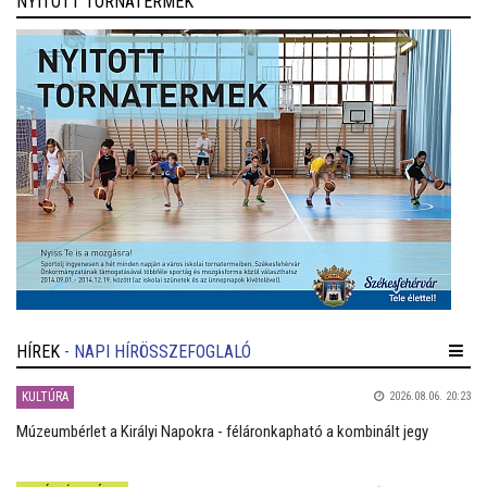
NYITOTT TORNATERMEK
HÍREK
- NAPI HÍRÖSSZEFOGLALÓ
KULTÚRA
2026.08.06. 20:23
Múzeumbérlet a Királyi Napokra - féláronkapható a kombinált jegy