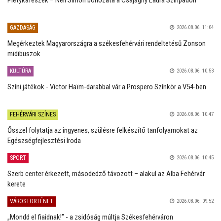
GAZDASÁG
2026.08.06. 11:04
Megérkeztek Magyarországra a székesfehérvári rendeltetésű Zonson
midibuszok
KULTÚRA
2026.08.06. 10:53
Színi játékok - Victor Haïm-darabbal vár a Prospero Színkör a V54-ben
FEHÉRVÁRI SZÍNES
2026.08.06. 10:47
Ősszel folytatja az ingyenes, szülésre felkészítő tanfolyamokat az
Egészségfejlesztési Iroda
SPORT
2026.08.06. 10:45
Szerb center érkezett, másodedző távozott – alakul az Alba Fehérvár
kerete
VÁROSTÖRTÉNET
2026.08.06. 09:52
„Mondd el fiaidnak!” - a zsidóság múltja Székesfehérváron