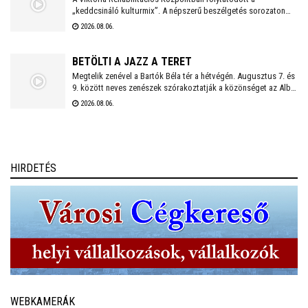
„keddcsináló kulturmix”. A népszerű beszélgetés sorozaton
ezúttal is kivételes vendégek tisztelték meg a Viktória Pódium
2026.08.06.
rendezvényét.
BETÖLTI A JAZZ A TERET
Megtelik zenével a Bartók Béla tér a hétvégén. Augusztus 7. és
9. között neves zenészek szórakoztatják a közönséget az Alba
Regia Feszten. Fellép többek között az Oláh Dezső Vibratone
2026.08.06.
Quartet, a Budapest Ragtime Band, a Vörös Tamás Projekt és a
Tomor Barnabás Projekt.
HIRDETÉS
WEBKAMERÁK