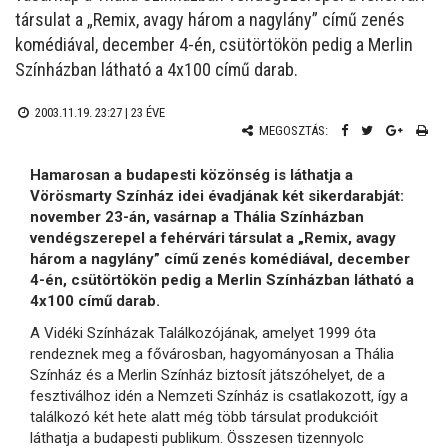
társulat a „Remix, avagy három a nagylány” című zenés
komédiával, december 4-én, csütörtökön pedig a Merlin
Színházban látható a 4x100 című darab.
2003.11.19. 23:27 |
23 ÉVE
MEGOSZTÁS:
Hamarosan a budapesti közönség is láthatja a
Vörösmarty Színház idei évadjának két sikerdarabját:
november 23-án, vasárnap a Thália Színházban
vendégszerepel a fehérvári társulat a „Remix, avagy
három a nagylány” című zenés komédiával, december
4-én, csütörtökön pedig a Merlin Színházban látható a
4x100 című darab.
A Vidéki Színházak Találkozójának, amelyet 1999 óta
rendeznek meg a fővárosban, hagyományosan a Thália
Színház és a Merlin Színház biztosít játszóhelyet, de a
fesztiválhoz idén a Nemzeti Színház is csatlakozott, így a
találkozó két hete alatt még több társulat produkcióit
láthatja a budapesti publikum. Összesen tizennyolc