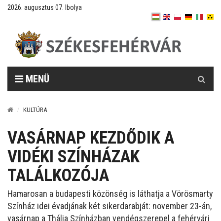
2026. augusztus 07. Ibolya
Keresés
MENÜ
KULTÚRA
VASÁRNAP KEZDŐDIK A
VIDÉKI SZÍNHÁZAK
TALÁLKOZÓJA
Hamarosan a budapesti közönség is láthatja a Vörösmarty
Színház idei évadjának két sikerdarabját: november 23-án,
vasárnap a Thália Színházban vendégszerepel a fehérvári