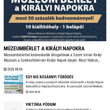
MÚZEUMBÉRLET A KIRÁLYI NAPOKRA
Múzeumbérlettel kedveskedik látogatóinak a Szent István Király
Múzeum a Székesfehérvári Királyi Napok idején. Most féláron,
5.300 forintért lehet megvenni a kombinált belépőt, mellyel az
2026.08.06.
összes fehérvári kiállítóhely látogatható lesz az ünnepi időszakban.
EGY KIS KOSÁRNYI TÖRŐDÉS
A világ számos pontjáról érkeznek résztvevők a Királyi Napok
Nemzetközi Néptáncfesztiválra. A szervezők szívvel-lélekkel
készülnek, saját maguk is főznek majd a vendégeknek igazi,
2026.08.06.
magyaros finomságokat. Zöldségekkel, gyümölcsökkel, egyéb
alapanyagokkal bárki hozzájárulhat a kezdeményezés
sikeréhez, a gyűjtés augusztus 10-én, hétfőn kezdődik a
VIKTÓRIA PÓDIUM
Táncházban.
A Viktória Rehabilitációs Központban folytatódott a