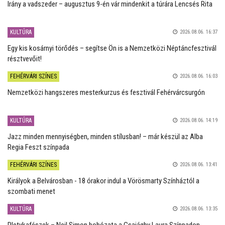
Irány a vadszeder – augusztus 9-én vár mindenkit a túrára Lencsés Rita
KULTÚRA
2026.08.06. 16:37
Egy kis kosárnyi törődés – segítse Ön is a Nemzetközi Néptáncfesztivál
résztvevőit!
FEHÉRVÁRI SZÍNES
2026.08.06. 16:03
Nemzetközi hangszeres mesterkurzus és fesztivál Fehérvárcsurgón
KULTÚRA
2026.08.06. 14:19
Jazz minden mennyiségben, minden stílusban! – már készül az Alba
Regia Feszt színpada
FEHÉRVÁRI SZÍNES
2026.08.06. 13:41
Királyok a Belvárosban - 18 órakor indul a Vörösmarty Színháztól a
szombati menet
KULTÚRA
2026.08.06. 13:35
Pletykafészek – Neil Simon bohózata a Csajághy Laura Színpadon