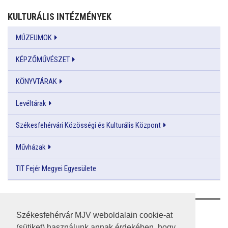
KULTURÁLIS INTÉZMÉNYEK
MÚZEUMOK
KÉPZŐMŰVÉSZET
KÖNYVTÁRAK
Levéltárak
Székesfehérvári Közösségi és Kulturális Központ
Művházak
TIT Fejér Megyei Egyesülete
RSS
Székesfehérvár MJV weboldalain cookie-at
(sütiket) használunk annak érdekében, hogy