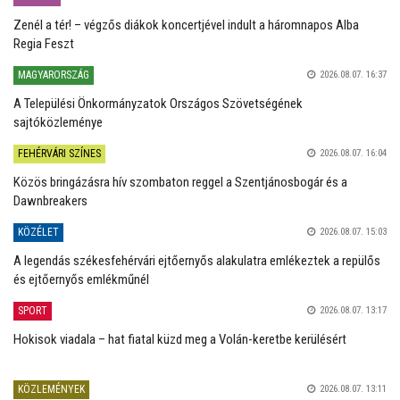
Zenél a tér! – végzős diákok koncertjével indult a háromnapos Alba
Regia Feszt
MAGYARORSZÁG
2026.08.07. 16:37
A Települési Önkormányzatok Országos Szövetségének
sajtóközleménye
FEHÉRVÁRI SZÍNES
2026.08.07. 16:04
Közös bringázásra hív szombaton reggel a Szentjánosbogár és a
Dawnbreakers
KÖZÉLET
2026.08.07. 15:03
A legendás székesfehérvári ejtőernyős alakulatra emlékeztek a repülős
és ejtőernyős emlékműnél
SPORT
2026.08.07. 13:17
Hokisok viadala – hat fiatal küzd meg a Volán-keretbe kerülésért
KÖZLEMÉNYEK
2026.08.07. 13:11