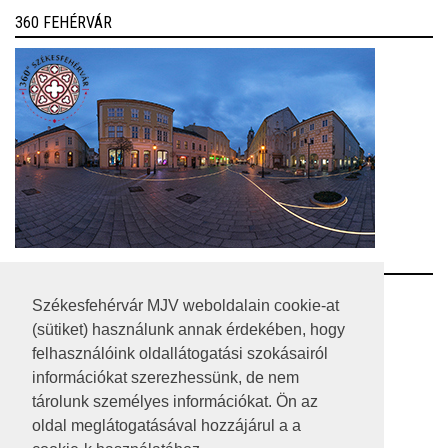
360 FEHÉRVÁR
RSS
Székesfehérvár MJV weboldalain cookie-at
(sütiket) használunk annak érdekében, hogy
A HONLAP 2017.03.31-I ÁLLAPOTA
felhasználóink oldallátogatási szokásairól
információkat szerezhessünk, de nem
JOGI NYILATKOZAT
tárolunk személyes információkat. Ön az
IMPRESSZUM
oldal meglátogatásával hozzájárul a a