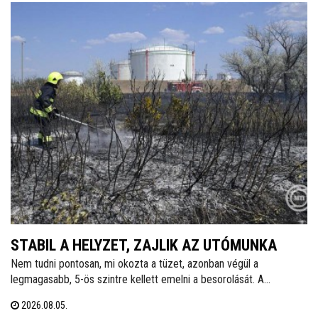
STABIL A HELYZET, ZAJLIK AZ UTÓMUNKA
Nem tudni pontosan, mi okozta a tüzet, azonban végül a
legmagasabb, 5-ös szintre kellett emelni a besorolását. A
zártkertek és lakóépületek mellett a MOL telepe is kiemelt
2026.08.05.
kockázatott jelentett - tájékoztatott közösségi oldalán dr. Cser-