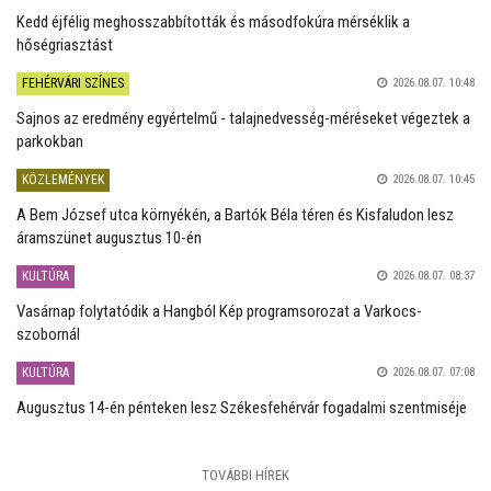
Kedd éjfélig meghosszabbították és másodfokúra mérséklik a
hőségriasztást
FEHÉRVÁRI SZÍNES
2026.08.07. 10:48
Sajnos az eredmény egyértelmű - talajnedvesség-méréseket végeztek a
parkokban
KÖZLEMÉNYEK
2026.08.07. 10:45
A Bem József utca környékén, a Bartók Béla téren és Kisfaludon lesz
áramszünet augusztus 10-én
KULTÚRA
2026.08.07. 08:37
Vasárnap folytatódik a Hangból Kép programsorozat a Varkocs-
szobornál
KULTÚRA
2026.08.07. 07:08
Augusztus 14-én pénteken lesz Székesfehérvár fogadalmi szentmiséje
TOVÁBBI HÍREK