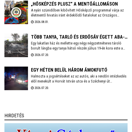
Palkovics András polgármester. A környék két utcáiból hatvanegy
„HŐSKÉPZÉS PLUSZ” A MENTŐÁLLOMÁSON
embert menekítettek ki, őket már visszaengedték otthonukba.
A nyári szünidőben kibővített Hősképző programmal várja az
életmentő hivatás iránt érdeklődő fiatalokat az Országos
Mentőszolgálat. Életmentő kiképzés, élményprogram,
2026.08.01.
pályaorientáció – ez a Hősképzés Plusz! A Székesfehérvári
Mentőállomáson augusztus 3-án, hétfőn 14 órakor kezdődik a
program, amelyre előzetesen kell jelentkezni a
TÖBB TANYA, TARLÓ ÉS ERDŐSÁV ÉGETT ABA-
czako.attila@mentok.hu email címen.
Egy lakatlan ház és mellette egy négy négyzetméteres tároló
BELSŐBÁRÁNDNÁL
borult lángba egy tanya hátsó részén július 19-én kora este a
63-as főút mellett, Aba-Belsőbárándnál. Az erős szélben a tűz
2026.07.20.
nagyon gyorsan terjedt, és az ingatlan első felében lévő
lakóépület, valamint körülötte az aljnövényzet és az udvaron
tárolt lom is meggyulladt.
EGY HÉTEN BELÜL HÁROM ÁMOKFUTÓ
Halmozta a jogsértéseket az az autós, aki a rendőri intézkedés
elől menekült a Horvát István utca és a Széchenyi út
kereszteződésétől. Végül több rendőri egység összehangolt
2026.07.20.
fellépésének köszönhetően Balatonvilágos térségében
elfogták.
HIRDETÉS