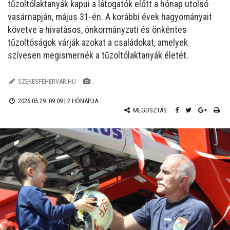
tűzoltólaktanyák kapui a látogatók előtt a hónap utolsó
vasárnapján, május 31-én. A korábbi évek hagyományait
követve a hivatásos, önkormányzati és önkéntes
tűzoltóságok várják azokat a családokat, amelyek
szívesen megismernék a tűzoltólaktanyák életét.
SZEKESFEHERVAR.HU
.
2026.05.29. 09:09 |
2 HÓNAPJA
MEGOSZTÁS: