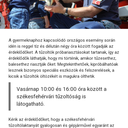
A gyermeknaphoz kapcsolódó országos esemény során
idén is reggel tíz és délután négy óra között fogadják az
érdeklődőket. A tűzoltók próbariasztásokat tartanak, így az
érdeklődők láthatják, hogy mi történik, amikor tűzesethez,
balesethez riasztják őket. Megtekinthetőek, kipróbálhatóak
lesznek bizonyos speciális eszközök és felszerelések, a
kicsik a tűzoltók öltözékét is magukra ölthetik.
Vasárnap 10:00 és 16:00 óra között a
székesfehérvári tűzoltóság is
látogatható.
Kérik az érdeklődőket, hogy a székesfehérvári
tűzoltólaktanyát gyalogosan és gépjárművel egyaránt az