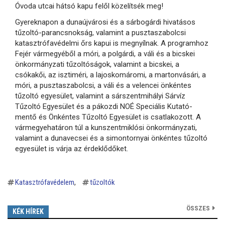
Óvoda utcai hátsó kapu felől közelítsék meg!
Gyereknapon a dunaújvárosi és a sárbogárdi hivatásos
tűzoltó-parancsnokság, valamint a pusztaszabolcsi
katasztrófavédelmi őrs kapui is megnyílnak. A programhoz
Fejér vármegyéből a móri, a polgárdi, a váli és a bicskei
önkormányzati tűzoltóságok, valamint a bicskei, a
csókakői, az isztiméri, a lajoskomáromi, a martonvásári, a
móri, a pusztaszabolcsi, a váli és a velencei önkéntes
tűzoltó egyesület, valamint a sárszentmihályi Sárvíz
Tűzoltó Egyesület és a pákozdi NOÉ Speciális Kutató-
mentő és Önkéntes Tűzoltó Egyesület is csatlakozott. A
vármegyehatáron túl a kunszentmiklósi önkormányzati,
valamint a dunavecsei és a simontornyai önkéntes tűzoltó
egyesület is várja az érdeklődőket.
Katasztrófavédelem
tűzoltók
ÖSSZES
KÉK HÍREK