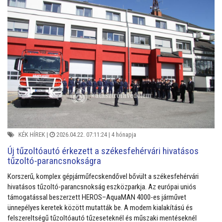
KÉK HÍREK
|
2026.04.22. 07:11:24 |
4 hónapja
Új tűzoltóautó érkezett a székesfehérvári hivatásos
tűzoltó-parancsnokságra
Korszerű, komplex gépjárműfecskendővel bővült a székesfehérvári
hivatásos tűzoltó-parancsnokság eszközparkja. Az európai uniós
támogatással beszerzett HEROS–AquaMAN 4000-es járművet
ünnepélyes keretek között mutatták be. A modern kialakítású és
felszereltségű tűzoltóautó tűzeseteknél és műszaki mentéseknél