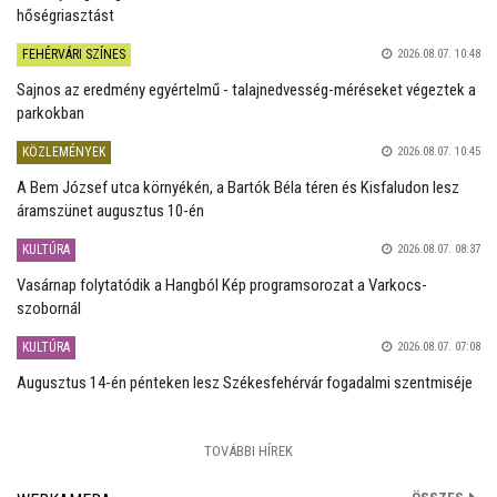
hőségriasztást
FEHÉRVÁRI SZÍNES
2026.08.07. 10:48
Sajnos az eredmény egyértelmű - talajnedvesség-méréseket végeztek a
parkokban
KÖZLEMÉNYEK
2026.08.07. 10:45
A Bem József utca környékén, a Bartók Béla téren és Kisfaludon lesz
áramszünet augusztus 10-én
KULTÚRA
2026.08.07. 08:37
Vasárnap folytatódik a Hangból Kép programsorozat a Varkocs-
szobornál
KULTÚRA
2026.08.07. 07:08
Augusztus 14-én pénteken lesz Székesfehérvár fogadalmi szentmiséje
TOVÁBBI HÍREK