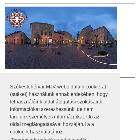
RSS
Székesfehérvár MJV weboldalain cookie-at
(sütiket) használunk annak érdekében, hogy
A HONLAP 2017.03.31-I ÁLLAPOTA
felhasználóink oldallátogatási szokásairól
információkat szerezhessünk, de nem
JOGI NYILATKOZAT
tárolunk személyes információkat. Ön az
IMPRESSZUM
oldal meglátogatásával hozzájárul a a
cookie-k használatához.
MÉDIAAJÁNLAT