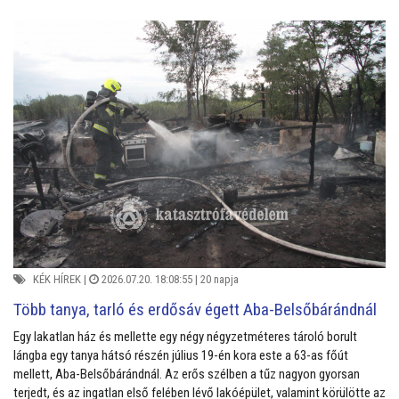
KÉK HÍREK
|
2026.07.20. 18:08:55 |
20 napja
Több tanya, tarló és erdősáv égett Aba-Belsőbárándnál
Egy lakatlan ház és mellette egy négy négyzetméteres tároló borult
lángba egy tanya hátsó részén július 19-én kora este a 63-as főút
mellett, Aba-Belsőbárándnál. Az erős szélben a tűz nagyon gyorsan
terjedt, és az ingatlan első felében lévő lakóépület, valamint körülötte az