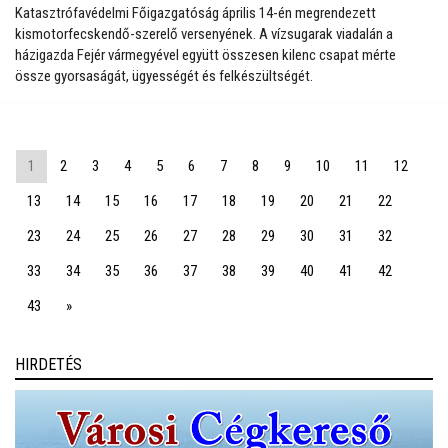
Katasztrófavédelmi Főigazgatóság április 14-én megrendezett
kismotorfecskendő-szerelő versenyének. A vízsugarak viadalán a
házigazda Fejér vármegyével együtt összesen kilenc csapat mérte
össze gyorsaságát, ügyességét és felkészültségét.
1
2
3
4
5
6
7
8
9
10
11
12
13
14
15
16
17
18
19
20
21
22
23
24
25
26
27
28
29
30
31
32
33
34
35
36
37
38
39
40
41
42
43
»
HIRDETÉS