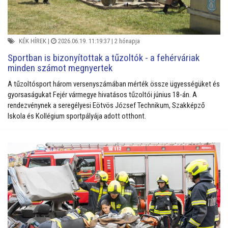
KÉK HÍREK
|
2026.06.19. 11:19:37 |
2 hónapja
Sportban is bizonyítottak a tűzoltók - a fehérváriak
minden számot megnyertek
A tűzoltósport három versenyszámában mérték össze ügyességüket és
gyorsaságukat Fejér vármegye hivatásos tűzoltói június 18-án. A
rendezvénynek a seregélyesi Eötvös József Technikum, Szakképző
Iskola és Kollégium sportpályája adott otthont.