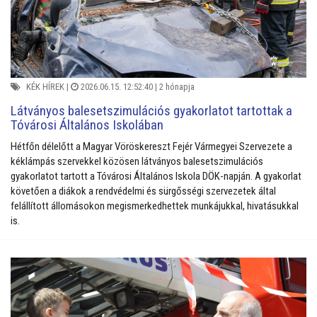
KÉK HÍREK
|
2026.06.15. 12:52:40 |
2 hónapja
Látványos balesetszimulációs gyakorlatot tartottak a
Tóvárosi Általános Iskolában
Hétfőn délelőtt a Magyar Vöröskereszt Fejér Vármegyei Szervezete a
kéklámpás szervekkel közösen látványos balesetszimulációs
gyakorlatot tartott a Tóvárosi Általános Iskola DÖK-napján. A gyakorlat
követően a diákok a rendvédelmi és sürgősségi szervezetek által
felállított állomásokon megismerkedhettek munkájukkal, hivatásukkal
is.