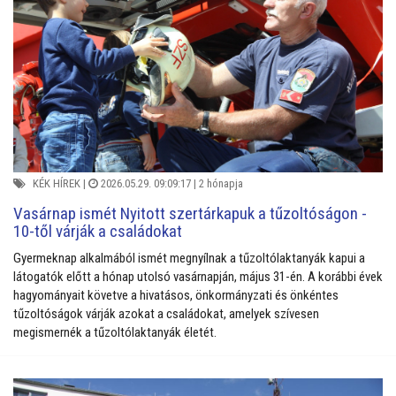
KÉK HÍREK
|
2026.05.29. 09:09:17 |
2 hónapja
Vasárnap ismét Nyitott szertárkapuk a tűzoltóságon -
10-től várják a családokat
Gyermeknap alkalmából ismét megnyílnak a tűzoltólaktanyák kapui a
látogatók előtt a hónap utolsó vasárnapján, május 31-én. A korábbi évek
hagyományait követve a hivatásos, önkormányzati és önkéntes
tűzoltóságok várják azokat a családokat, amelyek szívesen
megismernék a tűzoltólaktanyák életét.