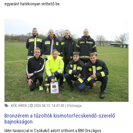
egyaránt hatékonyan vethető be.
KÉK HÍREK
|
2026.04.15. 14:47:43 |
4 hónapja
Bronzérem a tűzoltók kismotorfecskendő-szerelő
bajnokságon
Idén tavasszal is Csókakő adott otthont a BM Országos