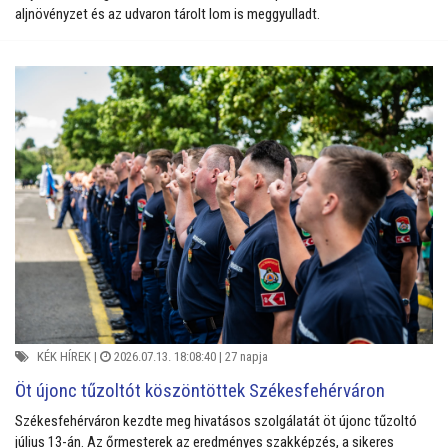
aljnövényzet és az udvaron tárolt lom is meggyulladt.
KÉK HÍREK
|
2026.07.13. 18:08:40 |
27 napja
Öt újonc tűzoltót köszöntöttek Székesfehérváron
Székesfehérváron kezdte meg hivatásos szolgálatát öt újonc tűzoltó
július 13-án. Az őrmesterek az eredményes szakképzés, a sikeres