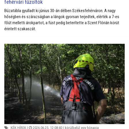
fehérvári tűzoltók
Búzatábla gyulladt ki június 30-án délben Székesfehérváron. A nagy
hőségben és szárazságban a lángok gyorsan terjedtek, elérték a 7-es
főút melletti árokpartot, a füst pedig beterítette a Szent Flórián körút
érintett szakaszát.
KÉK HÍREK
|
2026.06.25. 12:08:40 |
körülbelül egy hónapja