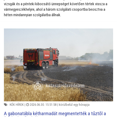
vizsgák és a pénteki kibocsátó ünnepséget követően tértek vissza a
vármegyeszékhelyre, ahol a három szolgálati csoportba beosztva a
héten mindannyian szolgálatba állnak.
KÉK HÍREK
|
2026.06.30. 15:51:58 |
körülbelül egy hónapja
A gabonatábla kétharmadát megmentették a tűztől a