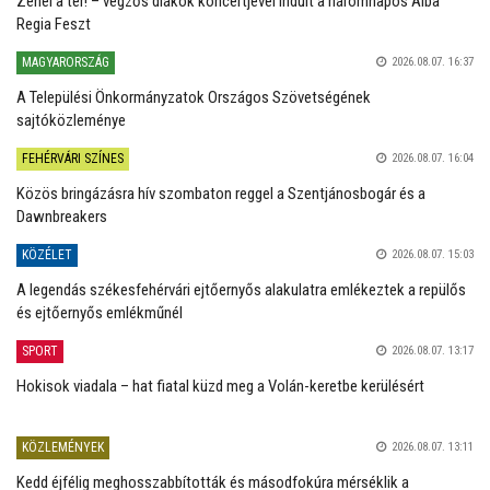
Zenél a tér! – végzős diákok koncertjével indult a háromnapos Alba
Regia Feszt
MAGYARORSZÁG
2026.08.07. 16:37
A Települési Önkormányzatok Országos Szövetségének
sajtóközleménye
FEHÉRVÁRI SZÍNES
2026.08.07. 16:04
Közös bringázásra hív szombaton reggel a Szentjánosbogár és a
Dawnbreakers
KÖZÉLET
2026.08.07. 15:03
A legendás székesfehérvári ejtőernyős alakulatra emlékeztek a repülős
és ejtőernyős emlékműnél
SPORT
2026.08.07. 13:17
Hokisok viadala – hat fiatal küzd meg a Volán-keretbe kerülésért
KÖZLEMÉNYEK
2026.08.07. 13:11
Kedd éjfélig meghosszabbították és másodfokúra mérséklik a