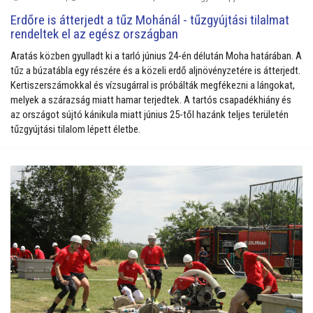
Erdőre is átterjedt a tűz Mohánál - tűzgyújtási tilalmat
rendeltek el az egész országban
Aratás közben gyulladt ki a tarló június 24-én délután Moha határában. A
tűz a búzatábla egy részére és a közeli erdő aljnövényzetére is átterjedt.
Kertiszerszámokkal és vízsugárral is próbálták megfékezni a lángokat,
melyek a szárazság miatt hamar terjedtek.
A tartós csapadékhiány és
az országot sújtó kánikula miatt június 25-től hazánk teljes területén
tűzgyújtási tilalom lépett életbe.