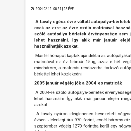
2004.02.12. 08:24 |
22 ÉVE
A tavaly egész évre váltott autópálya-bérletek
csak az erre az évre szóló matricával haszn
szóló autópálya-bérletek érvényessége sem já
lehet használni. Így akik már január elej
használhatják azokat.
Másfél hónapot kaptak ajándékba az autópályákat
matricával ez év február 15-ig, azaz e hét vég
mindhárom, a matricás rendszerbe tartozó autó
bérlettel lehet közlekedni.
2005 január végéig jók a 2004-es matricák
A 2004-re szóló autópálya-bérletek érvényessége 
lehet használni. Így akik már január elején meg
azokat.
A tavaly nyáron ideiglenesen bevezetett négy
évben. Jelenlegi ára 970 forint, ennél háromszáz
szeptember végéig 1270 forintba kerül egy négyn