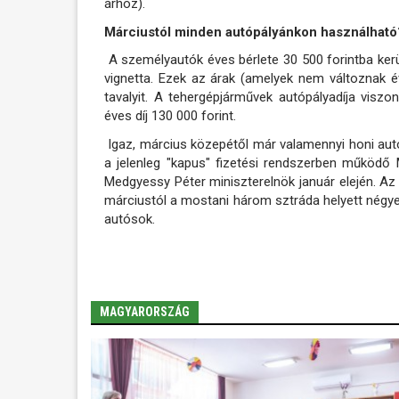
árhoz).
Márciustól minden autópályánkon használható
A személyautók éves bérlete 30 500 forintba kerü
vignetta. Ezek az árak (amelyek nem változnak é
tavalyit. A tehergépjárművek autópályadíja visz
éves díj 130 000 forint.
Igaz, március közepétől már valamennyi honi autó
a jelenleg "kapus" fizetési rendszerben működő 
Medgyessy Péter miniszterelnök január elején. Az
márciustól a mostani három sztráda helyett négye
autósok.
MAGYARORSZÁG