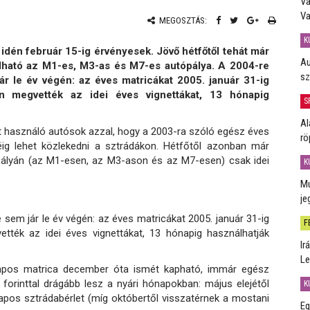
Va
Va
MEGOSZTÁS:
K
 idén február 15-ig érvényesek. Jövő hétfőtől tehát már
Au
álható az M1-es, M3-as és M7-es autópálya. A 2004-re
sz
r le év végén: az éves matricákat 2005. január 31-ig
én megvették az idei éves vignettákat, 13 hónapig
S
Al
 használó autósok azzal, hogy a 2003-ra szóló egész éves
rö
éig lehet közlekedni a sztrádákon. Hétfőtől azonban már
pályán (az M1-esen, az M3-ason és az M7-esen) csak idei
K
Mú
je
sem jár le év végén: az éves matricákat 2005. január 31-ig
F
vették az idei éves vignettákat, 13 hónapig használhatják
Ir
Le
napos matrica december óta ismét kapható, immár egész
 forinttal drágább lesz a nyári hónapokban: május elejétől
K
apos sztrádabérlet (míg októbertől visszatérnek a mostani
Eg