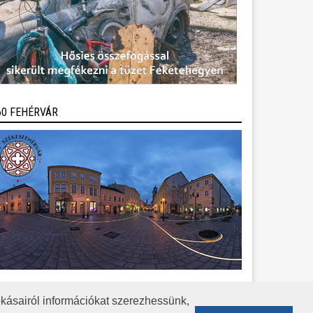
60 FEHÉRVÁR
kásairól információkat szerezhessünk,
KÖZÉRDEKŰ ADATOK
ADATVÉDELEM