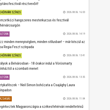
ptáncfesztivál résztvevőit!
EHÉRVÁRI SZÍNES
2026.08.06. 16:03
mzetközi hangszeres mesterkurzus és fesztivál
hérvárcsurgón
ULTÚRA
2026.08.06. 14:19
zz minden mennyiségben, minden stílusban! – már készül az
ba Regia Feszt színpada
EHÉRVÁRI SZÍNES
2026.08.06. 13:41
rályok a Belvárosban - 18 órakor indul a Vörösmarty
ínháztól a szombati menet
ULTÚRA
2026.08.06. 13:35
etykafészek – Neil Simon bohózata a Csajághy Laura
ínpadon
AZDASÁG
2026.08.06. 11:04
gérkeztek Magyarországra a székesfehérvári rendeltetésű