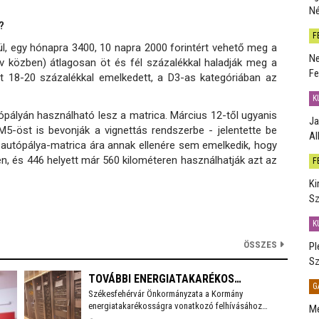
Né
?
F
l, egy hónapra 3400, 10 napra 2000 forintért vehető meg a
Ne
v közben) átlagosan öt és fél százalékkal haladják meg a
Fe
ont 18-20 százalékkal emelkedett, a D3-as kategóriában az
K
pályán használható lesz a matrica. Március 12-től ugyanis
Ja
M5-öst is bevonják a vignettás rendszerbe - jelentette be
Al
 autópálya-matrica ára annak ellenére sem emelkedik, hogy
n, és 446 helyett már 560 kilométeren használhatják azt az
F
Ki
Sz
K
ÖSSZES
Pl
Sz
TOVÁBBI ENERGIATAKARÉKOS
G
Székesfehérvár Önkormányzata a Kormány
INTÉZKEDÉSEKET VEZET BE
energiatakarékosságra vonatkozó felhívásához
Me
SZÉKESFEHÉRVÁR
csatlakozva több intézkedést vezet be a