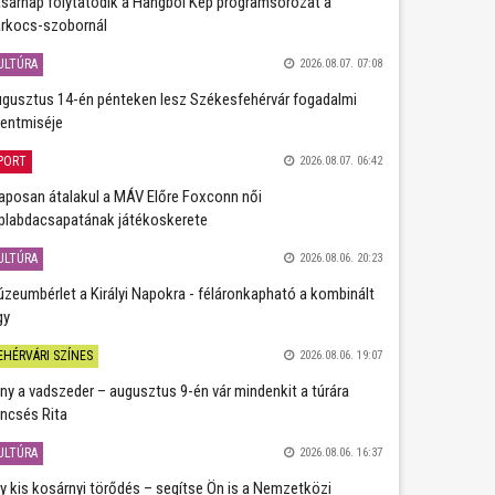
sárnap folytatódik a Hangból Kép programsorozat a
rkocs-szobornál
ULTÚRA
2026.08.07. 07:08
gusztus 14-én pénteken lesz Székesfehérvár fogadalmi
entmiséje
PORT
2026.08.07. 06:42
aposan átalakul a MÁV Előre Foxconn női
plabdacsapatának játékoskerete
ULTÚRA
2026.08.06. 20:23
zeumbérlet a Királyi Napokra - féláronkapható a kombinált
gy
EHÉRVÁRI SZÍNES
2026.08.06. 19:07
ány a vadszeder – augusztus 9-én vár mindenkit a túrára
ncsés Rita
ULTÚRA
2026.08.06. 16:37
y kis kosárnyi törődés – segítse Ön is a Nemzetközi