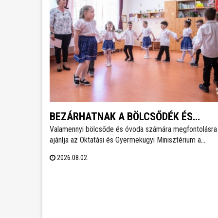
BEZÁRHATNAK A BÖLCSŐDÉK ÉS
Valamennyi bölcsőde és óvoda számára megfontolásra
ÓVODÁK
ajánlja az Oktatási és Gyermekügyi Minisztérium a
hőségriadó idejére a zárvatartás lehetőségét, erről
2026.08.02.
tájékoztatott Lannert Judit oktatási és gyermekügyi
miniszter Facebook-oldalán szombaton.