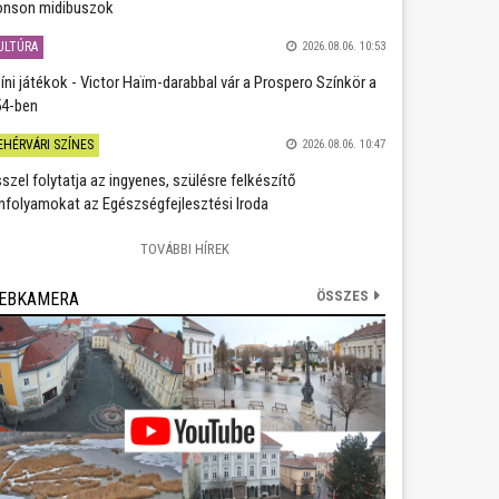
nson midibuszok
ULTÚRA
2026.08.06. 10:53
íni játékok - Victor Haïm-darabbal vár a Prospero Színkör a
4-ben
EHÉRVÁRI SZÍNES
2026.08.06. 10:47
szel folytatja az ingyenes, szülésre felkészítő
nfolyamokat az Egészségfejlesztési Iroda
TOVÁBBI HÍREK
ÖSSZES
EBKAMERA