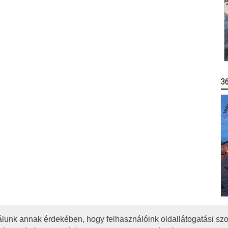
3
lunk annak érdekében, hogy felhasználóink oldallátogatási szo
OTA
JOGI NYILATKOZAT
IMPRESSZUM
MÉDIAAJÁNLAT