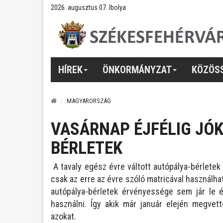
2026. augusztus 07. Ibolya
HÍREK
ÖNKORMÁNYZAT
KÖZÖS
MAGYARORSZÁG
VASÁRNAP ÉJFÉLIG JÓK
BÉRLETEK
A tavaly egész évre váltott autópálya-bérletek
csak az erre az évre szóló matricával használh
autópálya-bérletek érvényessége sem jár le é
használni. Így akik már január elején megvett
azokat.