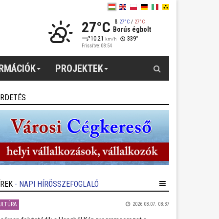
27°C
27°C
/
27°C
Borús égbolt
10.21
339°
km/h
Frissítve: 08:54
Keresés
ORMÁCIÓK
PROJEKTEK
IRDETÉS
ÍREK
- NAPI HÍRÖSSZEFOGLALÓ
ULTÚRA
2026.08.07. 08:37