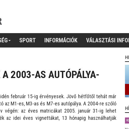
SÉG
SPORT
INFORMÁCIÓK
VÁLASZTÁSI INF
H
 A 2003-AS AUTÓPÁLYA-
 idén február 15-ig érvényesek. Jövő hétfőtől tehát már
ató az M1-es, M3-as és M7-es autópálya. A 2004-re szóló
H
v végén: az éves matricákat 2005. január 31-ig lehet
ék az idei éves vignettákat, 13 hónapig használhatják
K