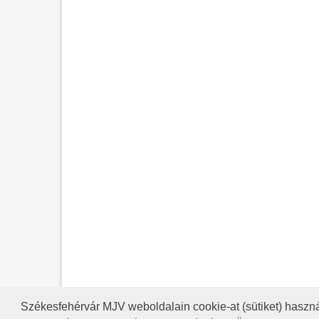
Székesfehérvár MJV weboldalain cookie-at (sütiket) haszná
A HONLAP 2017.03.31-I ÁLLAP
RSS