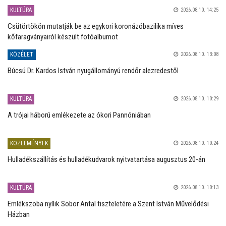
KULTÚRA
2026.08.10. 14:25
Csütörtökön mutatják be az egykori koronázóbazilika míves
kőfaragványairól készült fotóalbumot
KÖZÉLET
2026.08.10. 13:08
Búcsú Dr. Kardos István nyugállományú rendőr alezredestől
KULTÚRA
2026.08.10. 10:29
A trójai háború emlékezete az ókori Pannóniában
KÖZLEMÉNYEK
2026.08.10. 10:24
Hulladékszállítás és hulladékudvarok nyitvatartása augusztus 20-án
KULTÚRA
2026.08.10. 10:13
Emlékszoba nyílik Sobor Antal tiszteletére a Szent István Művelődési
Házban