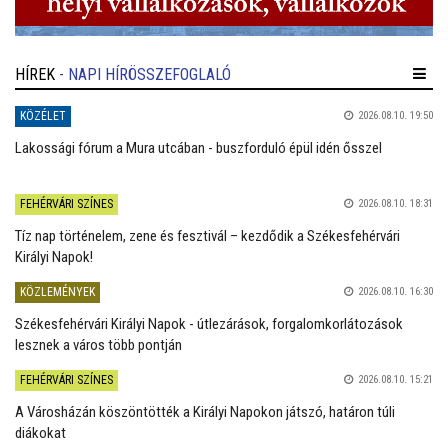
HÍREK
- NAPI HÍRÖSSZEFOGLALÓ
KÖZÉLET
2026.08.10. 19:50
Lakossági fórum a Mura utcában - buszforduló épül idén ősszel
FEHÉRVÁRI SZÍNES
2026.08.10. 18:31
Tíz nap történelem, zene és fesztivál – kezdődik a Székesfehérvári
Királyi Napok!
KÖZLEMÉNYEK
2026.08.10. 16:30
Székesfehérvári Királyi Napok - útlezárások, forgalomkorlátozások
lesznek a város több pontján
FEHÉRVÁRI SZÍNES
2026.08.10. 15:21
A Városházán köszöntötték a Királyi Napokon játszó, határon túli
diákokat