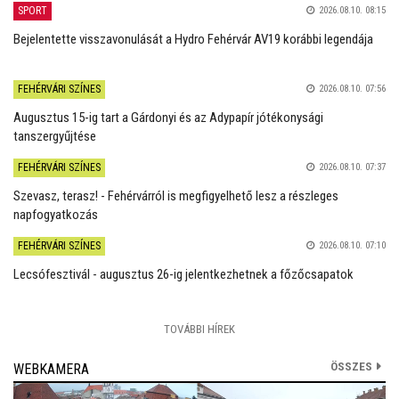
SPORT
2026.08.10. 08:15
Bejelentette visszavonulását a Hydro Fehérvár AV19 korábbi legendája
FEHÉRVÁRI SZÍNES
2026.08.10. 07:56
Augusztus 15-ig tart a Gárdonyi és az Adypapír jótékonysági
tanszergyűjtése
FEHÉRVÁRI SZÍNES
2026.08.10. 07:37
Szevasz, terasz! - Fehérvárról is megfigyelhető lesz a részleges
napfogyatkozás
FEHÉRVÁRI SZÍNES
2026.08.10. 07:10
Lecsófesztivál - augusztus 26-ig jelentkezhetnek a főzőcsapatok
TOVÁBBI HÍREK
ÖSSZES
WEBKAMERA