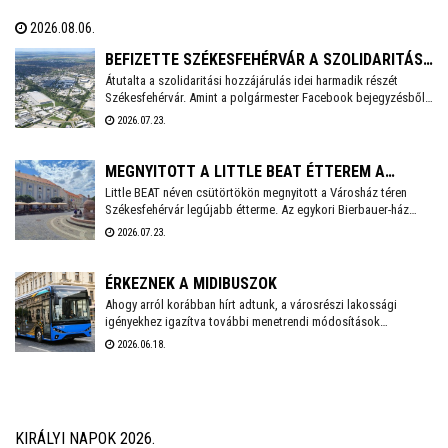
elektromos midibuszok - írja a Magyarbusz Info. A 8,5 méter
2026.08.06.
hosszú járműveket nettó 126,23 millió forintos darabonkénti
vételáron szerzi be Székesfehérvár.
BEFIZETTE SZÉKESFEHÉRVÁR A SZOLIDARITÁSI
Átutalta a szolidaritási hozzájárulás idei harmadik részét
HOZZÁJÁRULÁS AKTUÁLIS RÉSZLETÉT
Székesfehérvár. Amint a polgármester Facebook bejegyzésből
kiderül, idén még 3,6 milliárd forintot kell befizetnie a városnak.
2026.07.23.
MEGNYITOTT A LITTLE BEAT ÉTTEREM A
Little BEAT néven csütörtökön megnyitott a Városház téren
VÁROSHÁZ TÉREN
Székesfehérvár legújabb étterme. Az egykori Bierbauer-ház
helyén 2010 óta a Pátria étterem működött egészen tavaly év
2026.07.23.
végéig, amikor a lejáró bérleti szerződés miatt kötelezően
pályáztatni kellett a helyiséget. A pályázatot a Fehérvár Gast
Kft. nyerte, mely többek között a Beat éttermet is évek óta nagy
ÉRKEZNEK A MIDIBUSZOK
sikerrel üzemelteti a városban.
Ahogy arról korábban hírt adtunk, a városrészi lakossági
igényekhez igazítva további menetrendi módosítások
várhatóak Székesfehérvár helyi közösségi közlekedésében.
2026.06.18.
Fontos előrelépés lesz, hogy a várhatóan ősszel érkező
midibuszok új területek – Harmatosvölgy, Sóstó I. és II.,
valamint Öreghegy – bekapcsolására is lehetőséget adnak.
KIRÁLYI NAPOK 2026.