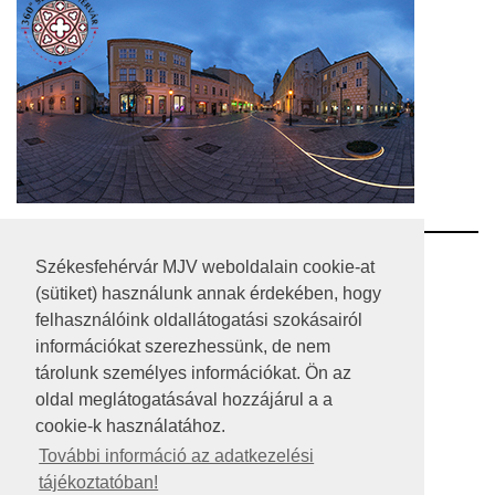
RSS
Székesfehérvár MJV weboldalain cookie-at
(sütiket) használunk annak érdekében, hogy
A HONLAP 2017.03.31-I ÁLLAPOTA
felhasználóink oldallátogatási szokásairól
információkat szerezhessünk, de nem
JOGI NYILATKOZAT
tárolunk személyes információkat. Ön az
IMPRESSZUM
oldal meglátogatásával hozzájárul a a
cookie-k használatához.
MÉDIAAJÁNLAT
További információ az adatkezelési
tájékoztatóban!
KÖZÉRDEKŰ ADATOK