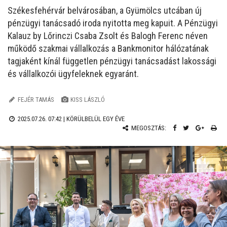
Székesfehérvár belvárosában, a Gyümölcs utcában új
pénzügyi tanácsadó iroda nyitotta meg kapuit. A Pénzügyi
Kalauz by Lőrinczi Csaba Zsolt és Balogh Ferenc néven
működő szakmai vállalkozás a Bankmonitor hálózatának
tagjaként kínál független pénzügyi tanácsadást lakossági
és vállalkozói ügyfeleknek egyaránt.
FEJÉR TAMÁS
KISS LÁSZLÓ
2025.07.26. 07:42 |
KÖRÜLBELÜL EGY ÉVE
MEGOSZTÁS: