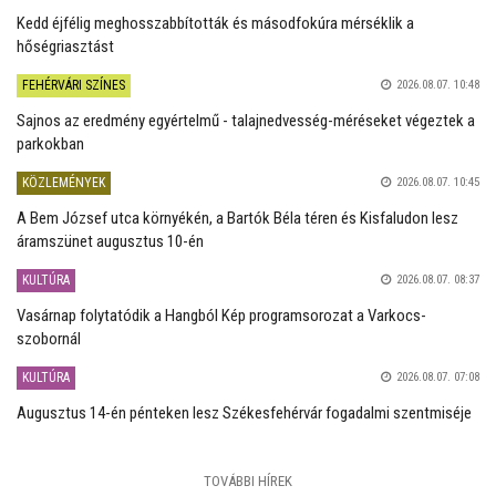
Kedd éjfélig meghosszabbították és másodfokúra mérséklik a
hőségriasztást
FEHÉRVÁRI SZÍNES
2026.08.07. 10:48
Sajnos az eredmény egyértelmű - talajnedvesség-méréseket végeztek a
parkokban
KÖZLEMÉNYEK
2026.08.07. 10:45
A Bem József utca környékén, a Bartók Béla téren és Kisfaludon lesz
áramszünet augusztus 10-én
KULTÚRA
2026.08.07. 08:37
Vasárnap folytatódik a Hangból Kép programsorozat a Varkocs-
szobornál
KULTÚRA
2026.08.07. 07:08
Augusztus 14-én pénteken lesz Székesfehérvár fogadalmi szentmiséje
TOVÁBBI HÍREK