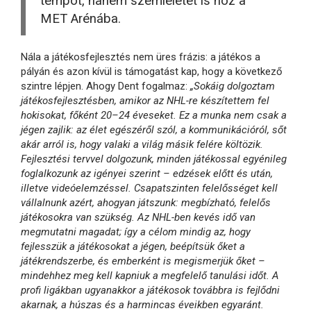
tempót, hanem szemléletet is hoz a
MET Arénába.
Nála a játékosfejlesztés nem üres frázis: a játékos a
pályán és azon kívül is támogatást kap, hogy a következő
szintre lépjen. Ahogy Dent fogalmaz:
„Sokáig dolgoztam
játékosfejlesztésben, amikor az NHL-re készítettem fel
hokisokat, főként 20–24 éveseket. Ez a munka nem csak a
jégen zajlik: az élet egészéről szól, a kommunikációról, sőt
akár arról is, hogy valaki a világ másik felére költözik.
Fejlesztési tervvel dolgozunk, minden játékossal egyénileg
foglalkozunk az igényei szerint – edzések előtt és után,
illetve videóelemzéssel. Csapatszinten felelősséget kell
vállalnunk azért, ahogyan játszunk: megbízható, felelős
játékosokra van szükség. Az NHL-ben kevés idő van
megmutatni magadat; így a célom mindig az, hogy
fejlesszük a játékosokat a jégen, beépítsük őket a
játékrendszerbe, és emberként is megismerjük őket –
mindehhez meg kell kapniuk a megfelelő tanulási időt. A
profi ligákban ugyanakkor a játékosok továbbra is fejlődni
akarnak, a húszas és a harmincas éveikben egyaránt.