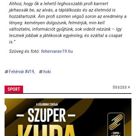
Ahhoz, hogy ők a lehető leghosszabb profi karriert
járhassák be, az alvás, a táplálkozás és az életmód is
hozzátartozik. Ám profi szinten végső soron az eredmény a
lényeg: keményen dolgozunk, felmérjük, min kell
változtatni, információt gyűjtünk, sok videót nézünk – így
lesznek jobbak a játékosok egyénileg, és ezáltal a csapat
is.”
Szöveg és fotó:
fehervarav19.hu
Fehérvár AV19
hoki
ÖSSZES
SPORT