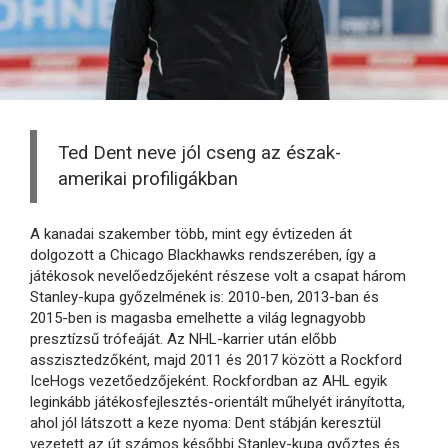
Ted Dent neve jól cseng az észak-
amerikai profiligákban
A kanadai szakember több, mint egy évtizeden át
dolgozott a Chicago Blackhawks rendszerében, így a
játékosok nevelőedzőjeként részese volt a csapat három
Stanley-kupa győzelmének is: 2010-ben, 2013-ban és
2015-ben is magasba emelhette a világ legnagyobb
presztízsű trófeáját. Az NHL-karrier után előbb
asszisztedzőként, majd 2011 és 2017 között a Rockford
IceHogs vezetőedzőjeként. Rockfordban az AHL egyik
leginkább játékosfejlesztés-orientált műhelyét irányította,
ahol jól látszott a keze nyoma: Dent stábján keresztül
vezetett az út számos későbbi Stanley-kupa győztes és