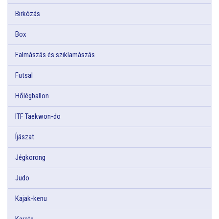
Birkózás
Box
Falmászás és sziklamászás
Futsal
Hőlégballon
ITF Taekwon-do
Íjászat
Jégkorong
Judo
Kajak-kenu
Karate