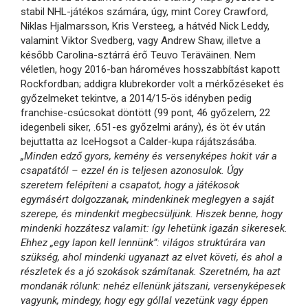
stabil NHL-játékos számára, úgy, mint Corey Crawford,
Niklas Hjalmarsson, Kris Versteeg, a hátvéd Nick Leddy,
valamint Viktor Svedberg, vagy Andrew Shaw, illetve a
később Carolina-sztárrá érő Teuvo Teräväinen. Nem
véletlen, hogy 2016-ban hároméves hosszabbítást kapott
Rockfordban; addigra klubrekorder volt a mérkőzéseket és
győzelmeket tekintve, a 2014/15-ös idényben pedig
franchise-csúcsokat döntött (99 pont, 46 győzelem, 22
idegenbeli siker, .651-es győzelmi arány), és öt év után
bejuttatta az IceHogsot a Calder-kupa rájátszásába.
„Minden edző gyors, kemény és versenyképes hokit vár a
csapatától – ezzel én is teljesen azonosulok. Úgy
szeretem felépíteni a csapatot, hogy a játékosok
egymásért dolgozzanak, mindenkinek meglegyen a saját
szerepe, és mindenkit megbecsüljünk. Hiszek benne, hogy
mindenki hozzátesz valamit: így lehetünk igazán sikeresek.
Ehhez „egy lapon kell lennünk”: világos struktúrára van
szükség, ahol mindenki ugyanazt az elvet követi, és ahol a
részletek és a jó szokások számítanak. Szeretném, ha azt
mondanák rólunk: nehéz ellenünk játszani, versenyképesek
vagyunk, mindegy, hogy egy góllal vezetünk vagy éppen