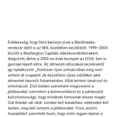
Érdekesség, hogy Dent karrierje jóval a Blackhawks-
rendszer előtt is az NHL közelében kezdődött: 1999–2004
között a Washington Capitals videókoordinátoraként
dolgozott, illetve a 2000-es évek közepén az ECHL-ben is
gyorsan lépett előre. Az átmeneti időszakok kezeléséről
így nyilatkozott:
„Pontosan ilyen szituációban még nem
vettem át csapatot, de beszéltem olyan edzőkkel, akik
átmentek hasonló folyamatokon, tőlük kértem tanácsot és
információt. Első körben szeretném megismerni a
játékosokat; szerintem a kommunikáció és a párbeszéd
kulcsfontosságú, hogy mindenki fontosnak érezze magát.
Sok feladat vár ránk: sorokat kell kialakítani, edzéseket kell
tartani, meg kell ismerni a játékosokat. Friss, pozitív
hozzáállást szeretnék hozni, hogy öröm legyen kijönni a