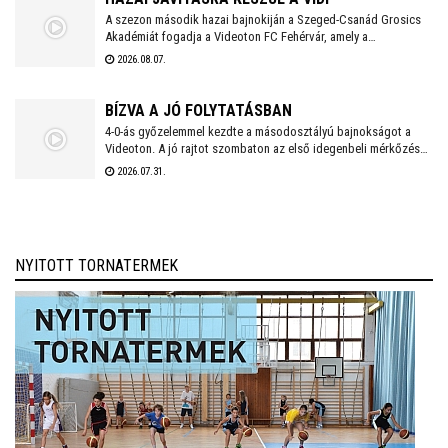
A szezon második hazai bajnokiján a Szeged-Csanád Grosics
Akadémiát fogadja a Videoton FC Fehérvár, amely a
Kazincbarcika elleni vereséget követően szeretne ismét
2026.08.07.
győzelemmel örömet szerezni szurkolóinak.
BÍZVA A JÓ FOLYTATÁSBAN
4-0-ás győzelemmel kezdte a másodosztályú bajnokságot a
Videoton. A jó rajtot szombaton az első idegenbeli mérkőzés
követi, a tavaly még NB I-es Kazincbarcika otthonában.
2026.07.31.
NYITOTT TORNATERMEK