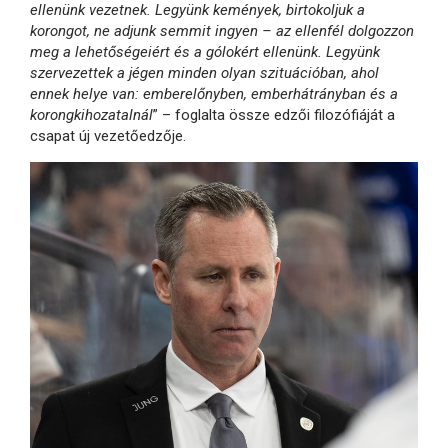
ellenünk vezetnek. Legyünk kemények, birtokoljuk a
korongot, ne adjunk semmit ingyen – az ellenfél dolgozzon
meg a lehetőségeiért és a gólokért ellenünk. Legyünk
szervezettek a jégen minden olyan szituációban, ahol
ennek helye van: emberelőnyben, emberhátrányban és a
korongkihozatalnál
” – foglalta össze edzői filozófiáját a
csapat új vezetőedzője.