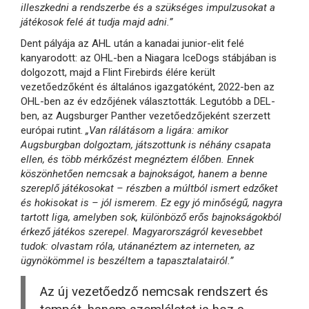
illeszkedni a rendszerbe és a szükséges impulzusokat a
játékosok felé át tudja majd adni.”
Dent pályája az AHL után a kanadai junior-elit felé
kanyarodott: az OHL-ben a Niagara IceDogs stábjában is
dolgozott, majd a Flint Firebirds élére került
vezetőedzőként és általános igazgatóként, 2022-ben az
OHL-ben az év edzőjének választották. Legutóbb a DEL-
ben, az Augsburger Panther vezetőedzőjeként szerzett
európai rutint.
„Van rálátásom a ligára: amikor
Augsburgban dolgoztam, játszottunk is néhány csapata
ellen, és több mérkőzést megnéztem élőben. Ennek
köszönhetően nemcsak a bajnokságot, hanem a benne
szereplő játékosokat – részben a múltból ismert edzőket
és hokisokat is – jól ismerem. Ez egy jó minőségű, nagyra
tartott liga, amelyben sok, különböző erős bajnokságokból
érkező játékos szerepel. Magyarországról kevesebbet
tudok: olvastam róla, utánanéztem az interneten, az
ügynökömmel is beszéltem a tapasztalatairól.”
Az új vezetőedző nemcsak rendszert és