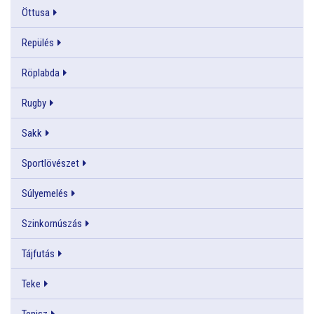
Öttusa
Repülés
Röplabda
Rugby
Sakk
Sportlövészet
Súlyemelés
Szinkornúszás
Tájfutás
Teke
Tenisz