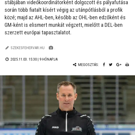
stábjában videókoordinátorként dolgozott és pályafutása
során több fiatalt kísért végig az utánpótlásból a profik
közé; majd az AHL-ben, később az OHL-ben edzőként és
GM-ként is elismert munkát végzett, mielőtt a DEL-ben
szerzett európai tapasztalatot.
SZEKESFEHERVAR.HU
.
2025.11.03. 15:30 |
9 HÓNAPJA
MEGOSZTÁS: