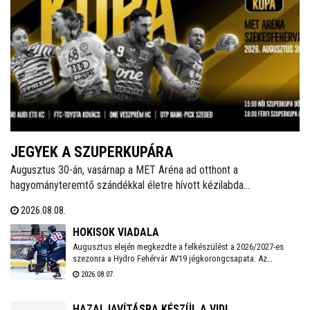
JEGYEK A SZUPERKUPÁRA
Augusztus 30-án, vasárnap a MET Aréna ad otthont a
hagyományteremtő szándékkal életre hívott kézilabda
szuperkupának. A hölgyeknél a Győri Audi ETO és a Ferencváros,
2026.08.08.
míg a férfiaknál a Veszprém és a Szeged küzd meg a serlegért. A
világklasszis csapatokat felvonultató kézilabdaünnepre jegyek már
HOKISOK VIADALA
kaphatók!
Augusztus elején megkezdte a felkészülést a 2026/2027-es
szezonra a Hydro Fehérvár AV19 jégkorongcsapata. Az
edzéseken részt vesz a FEHA19 hat fiatalja is, akik közül a
2026.08.07.
legjobb teljesítményt nyújtó játékos csatlakozhat a Volán
ICEHL-keretéhez.
HAZAI JAVÍTÁSRA KÉSZÜL A VIDI