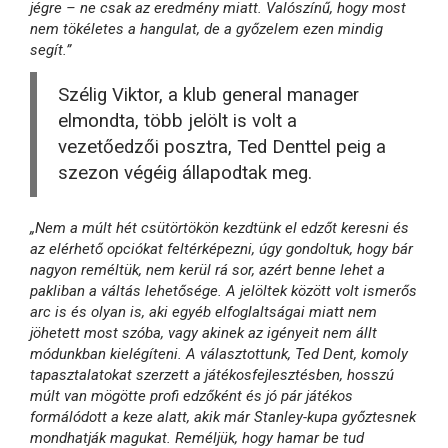
jégre – ne csak az eredmény miatt. Valószínű, hogy most
nem tökéletes a hangulat, de a győzelem ezen mindig
segít.”
Szélig Viktor, a klub general manager
elmondta, több jelölt is volt a
vezetőedzői posztra, Ted Denttel peig a
szezon végéig állapodtak meg.
„Nem a múlt hét csütörtökön kezdtünk el edzőt keresni és
az elérhető opciókat feltérképezni, úgy gondoltuk, hogy bár
nagyon reméltük, nem kerül rá sor, azért benne lehet a
pakliban a váltás lehetősége. A jelöltek között volt ismerős
arc is és olyan is, aki egyéb elfoglaltságai miatt nem
jöhetett most szóba, vagy akinek az igényeit nem állt
módunkban kielégíteni. A választottunk, Ted Dent, komoly
tapasztalatokat szerzett a játékosfejlesztésben, hosszú
múlt van mögötte profi edzőként és jó pár játékos
formálódott a keze alatt, akik már Stanley-kupa győztesnek
mondhatják magukat. Reméljük, hogy hamar be tud