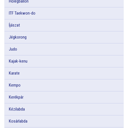
Hőlégballon
ITF Taekwon-do
Íjászat
Jégkorong
Judo
Kajak-kenu
Karate
Kempo
Kerékpár
Kézilabda
Kosárlabda