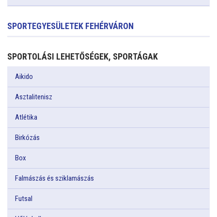
SPORTEGYESÜLETEK FEHÉRVÁRON
SPORTOLÁSI LEHETŐSÉGEK, SPORTÁGAK
Aikido
Asztalitenisz
Atlétika
Birkózás
Box
Falmászás és sziklamászás
Futsal