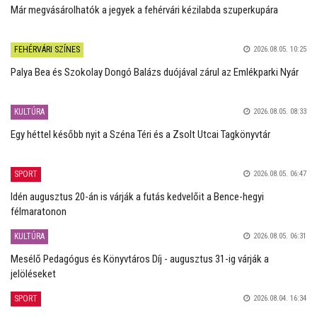
Már megvásárolhatók a jegyek a fehérvári kézilabda szuperkupára
FEHÉRVÁRI SZÍNES
2026.08.05. 10:25
Palya Bea és Szokolay Dongó Balázs duójával zárul az Emlékparki Nyár
KULTÚRA
2026.08.05. 08:33
Egy héttel később nyit a Széna Téri és a Zsolt Utcai Tagkönyvtár
SPORT
2026.08.05. 06:47
Idén augusztus 20-án is várják a futás kedvelőit a Bence-hegyi
félmaratonon
KULTÚRA
2026.08.05. 06:31
Mesélő Pedagógus és Könyvtáros Díj - augusztus 31-ig várják a
jelöléseket
SPORT
2026.08.04. 16:34