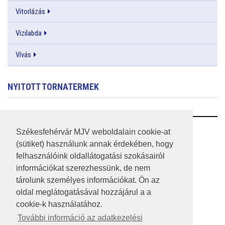
Vitorlázás
Vizilabda
Vívás
NYITOTT TORNATERMEK
RSS
Székesfehérvár MJV weboldalain cookie-at
(sütiket) használunk annak érdekében, hogy
A HONLAP 2017.03.31-I ÁLLAPOTA
felhasználóink oldallátogatási szokásairól
információkat szerezhessünk, de nem
JOGI NYILATKOZAT
tárolunk személyes információkat. Ön az
IMPRESSZUM
oldal meglátogatásával hozzájárul a a
cookie-k használatához.
MÉDIAAJÁNLAT
További információ az adatkezelési