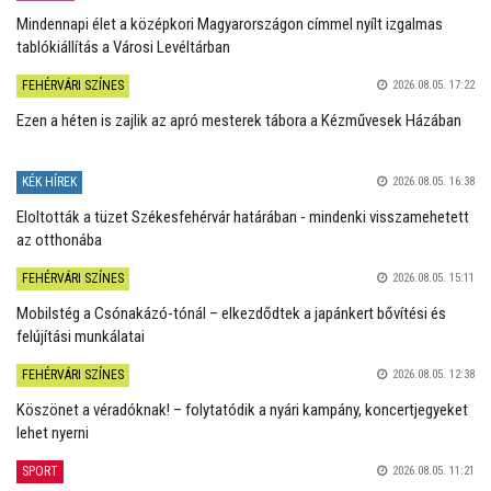
Mindennapi élet a középkori Magyarországon címmel nyílt izgalmas
tablókiállítás a Városi Levéltárban
FEHÉRVÁRI SZÍNES
2026.08.05. 17:22
Ezen a héten is zajlik az apró mesterek tábora a Kézművesek Házában
KÉK HÍREK
2026.08.05. 16:38
Eloltották a tüzet Székesfehérvár határában - mindenki visszamehetett
az otthonába
FEHÉRVÁRI SZÍNES
2026.08.05. 15:11
Mobilstég a Csónakázó-tónál – elkezdődtek a japánkert bővítési és
felújítási munkálatai
FEHÉRVÁRI SZÍNES
2026.08.05. 12:38
Köszönet a véradóknak! – folytatódik a nyári kampány, koncertjegyeket
lehet nyerni
SPORT
2026.08.05. 11:21