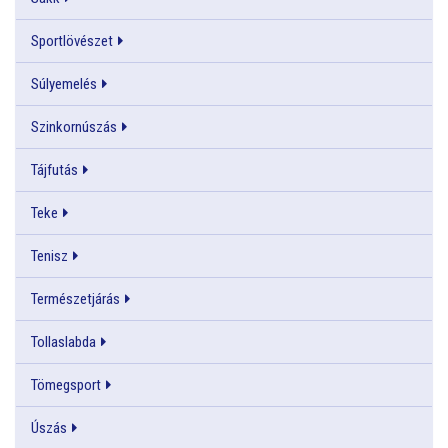
Sportlövészet
Súlyemelés
Szinkornúszás
Tájfutás
Teke
Tenisz
Természetjárás
Tollaslabda
Tömegsport
Úszás