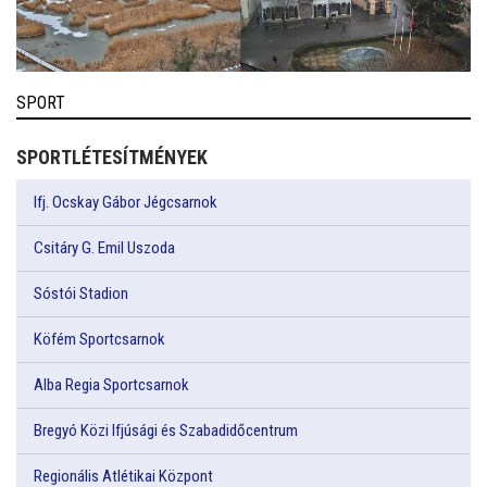
SPORT
SPORTLÉTESÍTMÉNYEK
Ifj. Ocskay Gábor Jégcsarnok
Csitáry G. Emil Uszoda
Sóstói Stadion
Köfém Sportcsarnok
Alba Regia Sportcsarnok
Bregyó Közi Ifjúsági és Szabadidőcentrum
Regionális Atlétikai Központ