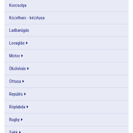
Korcsolya
Közelharc - kézitusa
Ladbarúgás
Lovaglás
Motor
Ökölvívás
Öttusa
Repülés
Röplabda
Rugby
Sakk