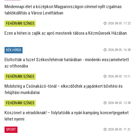
Mindennapi élet a középkori Magyarországon címmel nyílt izgalmas
tablókiállítás a Városi Levéltárban
FEHÉRVÁRI SZÍNES
2026.08.05. 17:22
Ezen a héten is zajlik az apró mesterek tábora a Kézművesek Házában
KÉK HÍREK
2026.08.05. 16:38
Eloltották a tüzet Székesfehérvár határában - mindenki visszamehetett
az otthonába
FEHÉRVÁRI SZÍNES
2026.08.05. 15:11
Mobilstég a Csónakázó-tónál – elkezdődtek a japánkert bővítési és
felújítási munkálatai
FEHÉRVÁRI SZÍNES
2026.08.05. 12:38
Köszönet a véradóknak! – folytatódik a nyári kampány, koncertjegyeket
lehet nyerni
SPORT
2026.08.05. 11:21