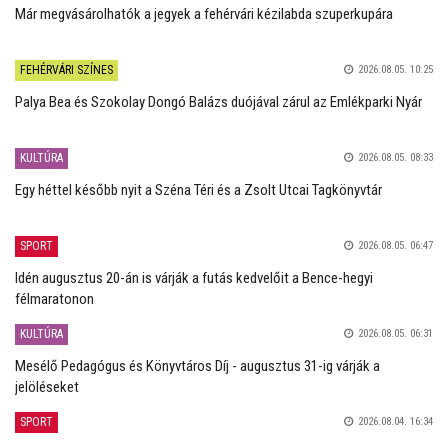
Már megvásárolhatók a jegyek a fehérvári kézilabda szuperkupára
FEHÉRVÁRI SZÍNES
2026.08.05. 10:25
Palya Bea és Szokolay Dongó Balázs duójával zárul az Emlékparki Nyár
KULTÚRA
2026.08.05. 08:33
Egy héttel később nyit a Széna Téri és a Zsolt Utcai Tagkönyvtár
SPORT
2026.08.05. 06:47
Idén augusztus 20-án is várják a futás kedvelőit a Bence-hegyi
félmaratonon
KULTÚRA
2026.08.05. 06:31
Mesélő Pedagógus és Könyvtáros Díj - augusztus 31-ig várják a
jelöléseket
SPORT
2026.08.04. 16:34