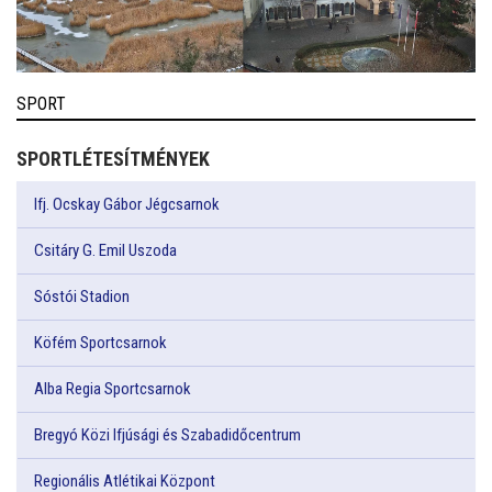
SPORT
SPORTLÉTESÍTMÉNYEK
Ifj. Ocskay Gábor Jégcsarnok
Csitáry G. Emil Uszoda
Sóstói Stadion
Köfém Sportcsarnok
Alba Regia Sportcsarnok
Bregyó Közi Ifjúsági és Szabadidőcentrum
Regionális Atlétikai Központ