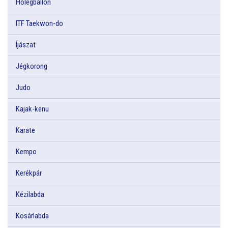
Hőlégballon
ITF Taekwon-do
Íjászat
Jégkorong
Judo
Kajak-kenu
Karate
Kempo
Kerékpár
Kézilabda
Kosárlabda