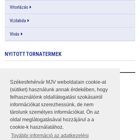
Vitorlázás
Vizilabda
Vívás
NYITOTT TORNATERMEK
RSS
Székesfehérvár MJV weboldalain cookie-at
(sütiket) használunk annak érdekében, hogy
A HONLAP 2017.03.31-I ÁLLAPOTA
felhasználóink oldallátogatási szokásairól
információkat szerezhessünk, de nem
JOGI NYILATKOZAT
tárolunk személyes információkat. Ön az
IMPRESSZUM
oldal meglátogatásával hozzájárul a a
cookie-k használatához.
MÉDIAAJÁNLAT
További információ az adatkezelési