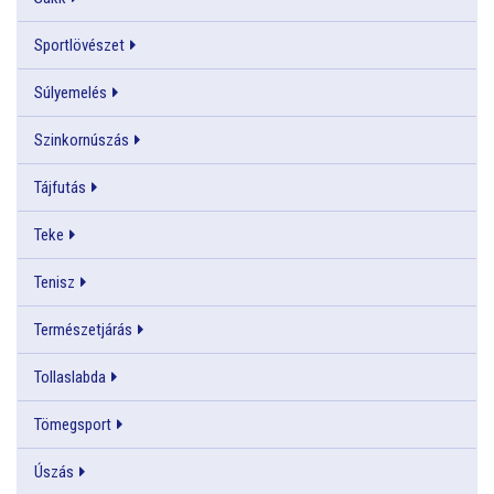
Sportlövészet
Súlyemelés
Szinkornúszás
Tájfutás
Teke
Tenisz
Természetjárás
Tollaslabda
Tömegsport
Úszás