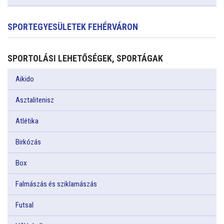
SPORTEGYESÜLETEK FEHÉRVÁRON
SPORTOLÁSI LEHETŐSÉGEK, SPORTÁGAK
Aikido
Asztalitenisz
Atlétika
Birkózás
Box
Falmászás és sziklamászás
Futsal