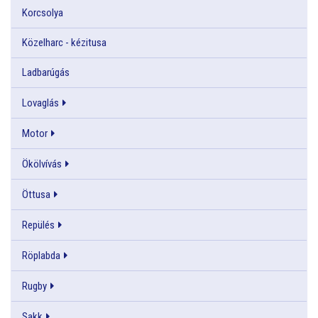
Korcsolya
Közelharc - kézitusa
Ladbarúgás
Lovaglás
Motor
Ökölvívás
Öttusa
Repülés
Röplabda
Rugby
Sakk