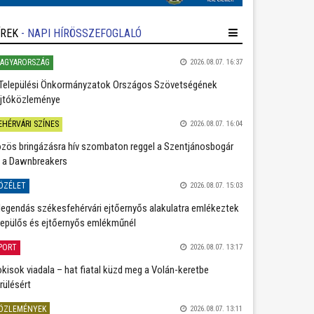
ÍREK
- NAPI HÍRÖSSZEFOGLALÓ
AGYARORSZÁG
2026.08.07. 16:37
Települési Önkormányzatok Országos Szövetségének
jtóközleménye
EHÉRVÁRI SZÍNES
2026.08.07. 16:04
zös bringázásra hív szombaton reggel a Szentjánosbogár
 a Dawnbreakers
ÖZÉLET
2026.08.07. 15:03
legendás székesfehérvári ejtőernyős alakulatra emlékeztek
repülős és ejtőernyős emlékműnél
PORT
2026.08.07. 13:17
kisok viadala – hat fiatal küzd meg a Volán-keretbe
rülésért
ÖZLEMÉNYEK
2026.08.07. 13:11