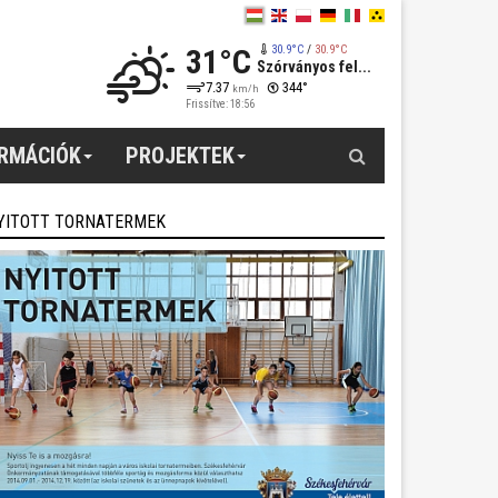
31°C
30.9°C
/
30.9°C
Szórványos fel...
7.37
344°
km/h
Frissítve: 18:56
Keresés
ORMÁCIÓK
PROJEKTEK
YITOTT TORNATERMEK