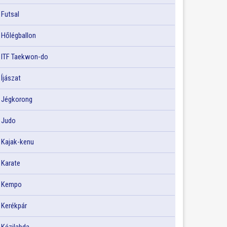
Futsal
Hőlégballon
ITF Taekwon-do
Íjászat
Jégkorong
Judo
Kajak-kenu
Karate
Kempo
Kerékpár