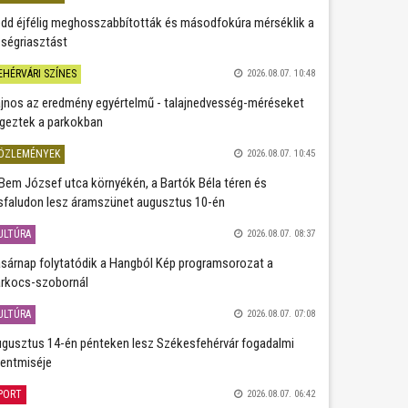
dd éjfélig meghosszabbították és másodfokúra mérséklik a
ségriasztást
EHÉRVÁRI SZÍNES
2026.08.07. 10:48
jnos az eredmény egyértelmű - talajnedvesség-méréseket
geztek a parkokban
ÖZLEMÉNYEK
2026.08.07. 10:45
Bem József utca környékén, a Bartók Béla téren és
sfaludon lesz áramszünet augusztus 10-én
ULTÚRA
2026.08.07. 08:37
sárnap folytatódik a Hangból Kép programsorozat a
rkocs-szobornál
ULTÚRA
2026.08.07. 07:08
gusztus 14-én pénteken lesz Székesfehérvár fogadalmi
entmiséje
PORT
2026.08.07. 06:42