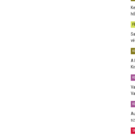
Ke
hő
F
Sa
vé
K
A 
Ki
K
Va
Va
K
Au
sz
S