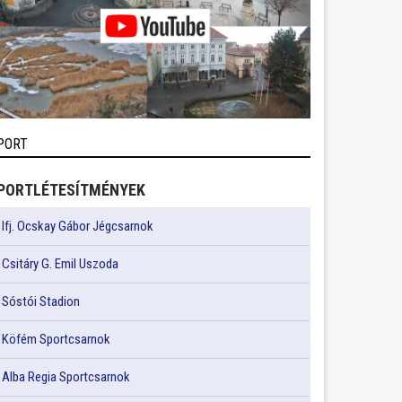
PORT
PORTLÉTESÍTMÉNYEK
Ifj. Ocskay Gábor Jégcsarnok
Csitáry G. Emil Uszoda
Sóstói Stadion
Köfém Sportcsarnok
Alba Regia Sportcsarnok