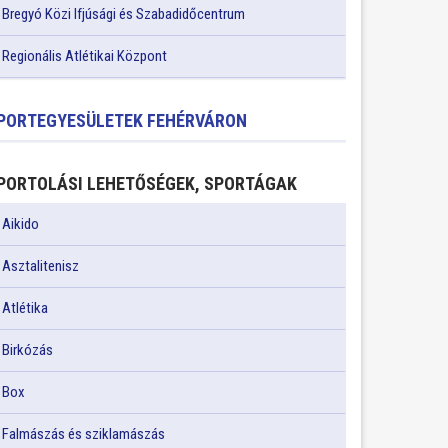
Bregyó Közi Ifjúsági és Szabadidőcentrum
Regionális Atlétikai Központ
PORTEGYESÜLETEK FEHÉRVÁRON
PORTOLÁSI LEHETŐSÉGEK, SPORTÁGAK
Aikido
Asztalitenisz
Atlétika
Birkózás
Box
Falmászás és sziklamászás