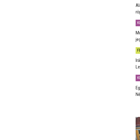
Al
rö
K
Mú
je
F
Ir
Le
K
Eg
Né