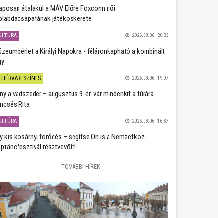
aposan átalakul a MÁV Előre Foxconn női
plabdacsapatának játékoskerete
ULTÚRA
2026.08.06. 20:23
zeumbérlet a Királyi Napokra - féláronkapható a kombinált
gy
EHÉRVÁRI SZÍNES
2026.08.06. 19:07
ány a vadszeder – augusztus 9-én vár mindenkit a túrára
ncsés Rita
ULTÚRA
2026.08.06. 16:37
y kis kosárnyi törődés – segítse Ön is a Nemzetközi
ptáncfesztivál résztvevőit!
TOVÁBBI HÍREK