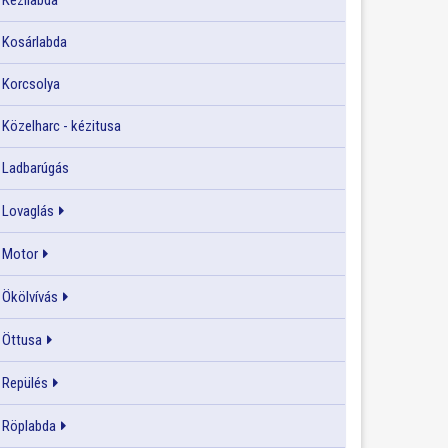
Kézilabda
Kosárlabda
Korcsolya
Közelharc - kézitusa
Ladbarúgás
Lovaglás
Motor
Ökölvívás
Öttusa
Repülés
Röplabda