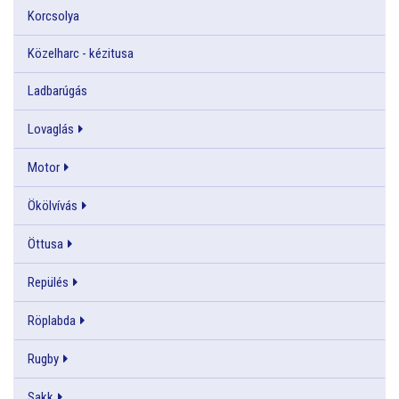
Korcsolya
Közelharc - kézitusa
Ladbarúgás
Lovaglás
Motor
Ökölvívás
Öttusa
Repülés
Röplabda
Rugby
Sakk