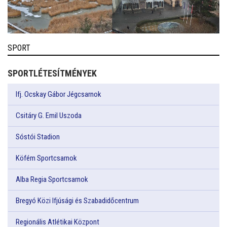
SPORT
SPORTLÉTESÍTMÉNYEK
Ifj. Ocskay Gábor Jégcsarnok
Csitáry G. Emil Uszoda
Sóstói Stadion
Köfém Sportcsarnok
Alba Regia Sportcsarnok
Bregyó Közi Ifjúsági és Szabadidőcentrum
Regionális Atlétikai Központ