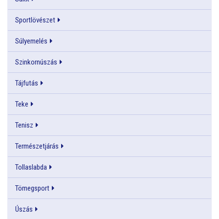
Sportlövészet
Súlyemelés
Szinkornúszás
Tájfutás
Teke
Tenisz
Természetjárás
Tollaslabda
Tömegsport
Úszás