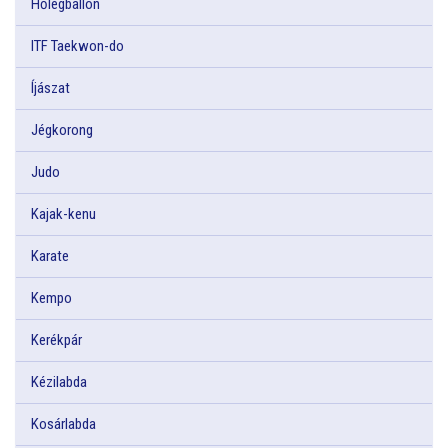
Hőlégballon
ITF Taekwon-do
Íjászat
Jégkorong
Judo
Kajak-kenu
Karate
Kempo
Kerékpár
Kézilabda
Kosárlabda