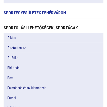
SPORTEGYESÜLETEK FEHÉRVÁRON
SPORTOLÁSI LEHETŐSÉGEK, SPORTÁGAK
Aikido
Asztalitenisz
Atlétika
Birkózás
Box
Falmászás és sziklamászás
Futsal