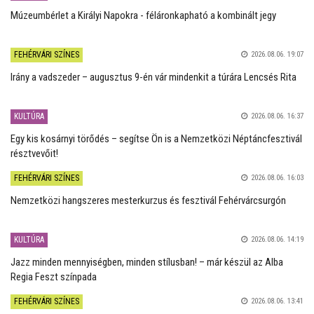
Múzeumbérlet a Királyi Napokra - féláronkapható a kombinált jegy
FEHÉRVÁRI SZÍNES
2026.08.06. 19:07
Irány a vadszeder – augusztus 9-én vár mindenkit a túrára Lencsés Rita
KULTÚRA
2026.08.06. 16:37
Egy kis kosárnyi törődés – segítse Ön is a Nemzetközi Néptáncfesztivál
résztvevőit!
FEHÉRVÁRI SZÍNES
2026.08.06. 16:03
Nemzetközi hangszeres mesterkurzus és fesztivál Fehérvárcsurgón
KULTÚRA
2026.08.06. 14:19
Jazz minden mennyiségben, minden stílusban! – már készül az Alba
Regia Feszt színpada
FEHÉRVÁRI SZÍNES
2026.08.06. 13:41