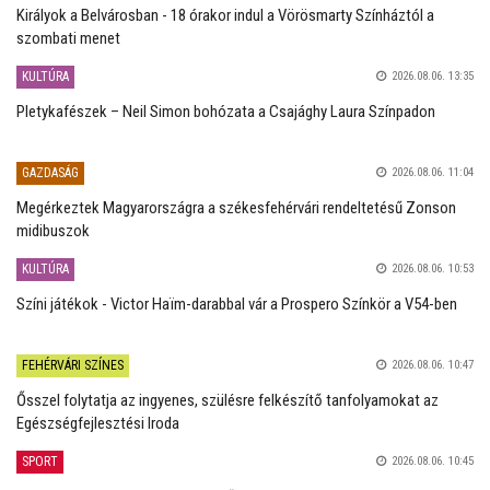
Királyok a Belvárosban - 18 órakor indul a Vörösmarty Színháztól a
szombati menet
KULTÚRA
2026.08.06. 13:35
Pletykafészek – Neil Simon bohózata a Csajághy Laura Színpadon
GAZDASÁG
2026.08.06. 11:04
Megérkeztek Magyarországra a székesfehérvári rendeltetésű Zonson
midibuszok
KULTÚRA
2026.08.06. 10:53
Színi játékok - Victor Haïm-darabbal vár a Prospero Színkör a V54-ben
FEHÉRVÁRI SZÍNES
2026.08.06. 10:47
Ősszel folytatja az ingyenes, szülésre felkészítő tanfolyamokat az
Egészségfejlesztési Iroda
SPORT
2026.08.06. 10:45