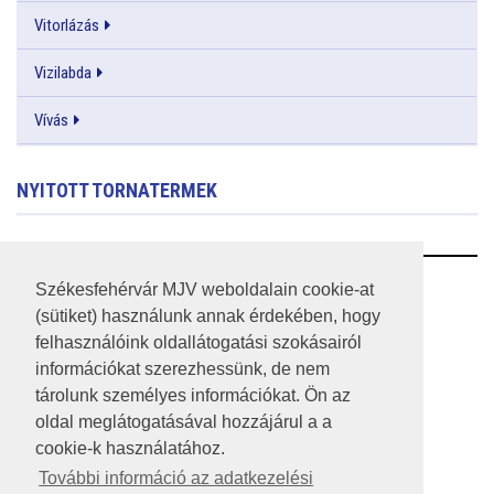
Vitorlázás
Vizilabda
Vívás
NYITOTT TORNATERMEK
RSS
Székesfehérvár MJV weboldalain cookie-at
(sütiket) használunk annak érdekében, hogy
A HONLAP 2017.03.31-I ÁLLAPOTA
felhasználóink oldallátogatási szokásairól
információkat szerezhessünk, de nem
JOGI NYILATKOZAT
tárolunk személyes információkat. Ön az
IMPRESSZUM
oldal meglátogatásával hozzájárul a a
cookie-k használatához.
MÉDIAAJÁNLAT
További információ az adatkezelési