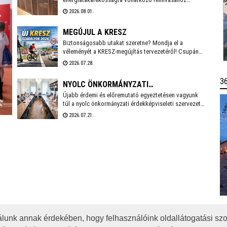
SZÉKESFEHÉRVÁR
csatlakozva több intézkedést vezet be a
2026.08.01.
villamosenergia-felhasználás csökkentése érdekében.
A cél, hogy az önkormányzati feladatellátás zavartalan
MEGÚJUL A KRESZ
biztosítása mellett mérséklődjön az
energiafelhasználás, és a munkavállalók számára is
Biztonságosabb utakat szeretne? Mondja el a
biztonságos munkakörnyezetet lehessen fenntartani.
véleményét a KRESZ-megújítás tervezetéről! Csupán
10-15 percet vesz igénybe a Közlekedési és
2026.07.28.
Beruházási Minisztérium által készített kérdőív
kitöltése, amely többek között az elektromos rollerek
3
NYOLC ÖNKORMÁNYZATI
használatának kérdéskörét is érinti. A válaszadás
anonim és önkéntes.
Újabb érdemi és előremutató egyeztetésen vagyunk
ÉRDEKKÉPVISELET KÖZÖSEN KÉSZÍT
túl a nyolc önkormányzati érdekképviseleti szervezet
SZAKPOLITIKAI JAVASLATCSOMAGOT
vezetőivel a készülő közös, össz-szövetségi
2026.07.21.
szakpolitikai javaslatcsomagunkról - írta Facebook
oldalán Cser-Palkovics András Székesfehérvár
polgármestere, aki június eleje óta a Megyei Jogú
Városok Szövetségének az elnöke.
lunk annak érdekében, hogy felhasználóink oldallátogatási szo
OTA
JOGI NYILATKOZAT
IMPRESSZUM
MÉDIAAJÁNLAT