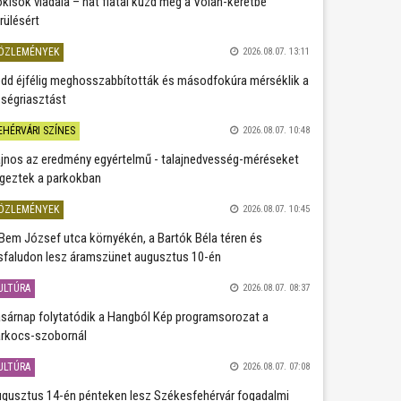
kisok viadala – hat fiatal küzd meg a Volán-keretbe
rülésért
ÖZLEMÉNYEK
2026.08.07. 13:11
dd éjfélig meghosszabbították és másodfokúra mérséklik a
ségriasztást
EHÉRVÁRI SZÍNES
2026.08.07. 10:48
jnos az eredmény egyértelmű - talajnedvesség-méréseket
geztek a parkokban
ÖZLEMÉNYEK
2026.08.07. 10:45
Bem József utca környékén, a Bartók Béla téren és
sfaludon lesz áramszünet augusztus 10-én
ULTÚRA
2026.08.07. 08:37
sárnap folytatódik a Hangból Kép programsorozat a
rkocs-szobornál
ULTÚRA
2026.08.07. 07:08
gusztus 14-én pénteken lesz Székesfehérvár fogadalmi