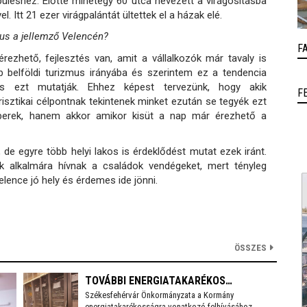
püléshez. Előtte minetegy 60 utca nevezett a virágosításba
. Itt 21 ezer virágpalántát ültettek el a házak elé.
us a jellemző Velencén?
F
zhető, fejlesztés van, amit a vállalkozók már tavaly is
 belföldi turizmus irányába és szerintem ez a tendencia
 is ezt mutatják. Ehhez képest tervezünk, hogy akik
F
isztikai célpontnak tekintenek minket ezután se tegyék ezt
erek, hanem akkor amikor kisüt a nap már érezhető a
de egyre több helyi lakos is érdeklődést mutat ezek iránt.
k alkalmára hívnak a családok vendégeket, mert tényleg
lence jó hely és érdemes ide jönni.
ÖSSZES
TOVÁBBI ENERGIATAKARÉKOS
Székesfehérvár Önkormányzata a Kormány
INTÉZKEDÉSEKET VEZET BE
energiatakarékosságra vonatkozó felhívásához