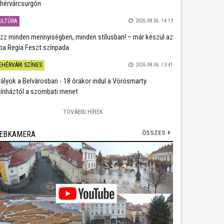
hérvárcsurgón
ULTÚRA
2026.08.06. 14:19
zz minden mennyiségben, minden stílusban! – már készül az
ba Regia Feszt színpada
EHÉRVÁRI SZÍNES
2026.08.06. 13:41
rályok a Belvárosban - 18 órakor indul a Vörösmarty
ínháztól a szombati menet
TOVÁBBI HÍREK
ÖSSZES
EBKAMERA