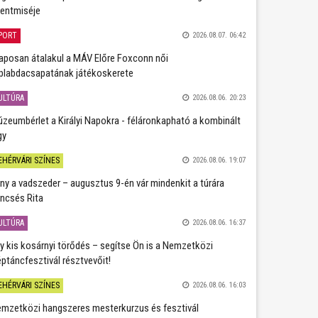
entmiséje
PORT
2026.08.07. 06:42
aposan átalakul a MÁV Előre Foxconn női
plabdacsapatának játékoskerete
ULTÚRA
2026.08.06. 20:23
zeumbérlet a Királyi Napokra - féláronkapható a kombinált
gy
EHÉRVÁRI SZÍNES
2026.08.06. 19:07
ány a vadszeder – augusztus 9-én vár mindenkit a túrára
ncsés Rita
ULTÚRA
2026.08.06. 16:37
y kis kosárnyi törődés – segítse Ön is a Nemzetközi
ptáncfesztivál résztvevőit!
EHÉRVÁRI SZÍNES
2026.08.06. 16:03
mzetközi hangszeres mesterkurzus és fesztivál