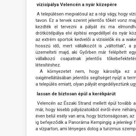
vízisípálya Velencén a nyár közepére
A településen megvalósul az a régi vágy, hogy vízi
tavon. Ez a tervek szerint jelentős tőkét vonz ma
kezdték el tervezni a pályát és ma elmondha
drótkötélpálya elvi építési engedéllyel és nyár k
az extrém sportok kedvelői a vízisíelők és a wak
hosszú idő, mert vállalkozót is „váltottak”, a 
üzemelteti majd, aki Győrben már felépített egy 
vállalkozó csapatnak jelentős tőkebefektet
létesítéshez.
A környezetet nem, hogy károsítja ez 
oxigénellátásában jelentős segítséget nyújt a ter
a település emiatt, olyan pályát engedélyeztünk ugy
lassan de biztosan épül a kerékpárút
Velencén az Északi Strand mellett épül tovább a 
már, hogy kisebb pályázatokból évről-évre néhány
éven belül esély van arra, hogy biztonságosan, az a
ig befejeződik a Panoráma Kempingig a jelenlegi f
a vízparton, ami lényeges dolog a turizmus szemp