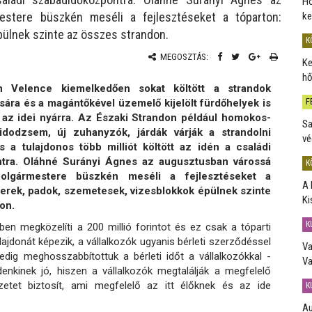
Ho
ke
estere büszkén meséli a fejlesztéseket a tóparton:
pülnek szinte az összes strandon.
K
MEGOSZTÁS:
Ke
hő
Velence kiemelkedően sokat költött a strandok
ására és a magántőkével üzemelő kijelölt fürdőhelyek is
F
 az idei nyárra. Az Északi Strandon például homokos-
Sa
ízidodzsem, új zuhanyzók, járdák várják a strandolni
vé
s a tulajdonos több milliót költött az idén a családi
tra. Oláhné Surányi Ágnes az augusztusban várossá
K
olgármestere büszkén meséli a fejlesztéseket a
A 
terek, padok, szemetesek, vizesblokkok épülnek szinte
Ki
on.
K
ben megközelíti a 200 millió forintot és ez csak a tóparti
lajdonát képezik, a vállalkozók ugyanis bérleti szerződéssel
Va
edig meghosszabbítottuk a bérleti időt a vállalkozókkal -
Va
nkinek jó, hiszen a vállalkozók megtalálják a megfelelő
etet biztosít, ami megfelelő az itt élőknek és az ide
K
Au