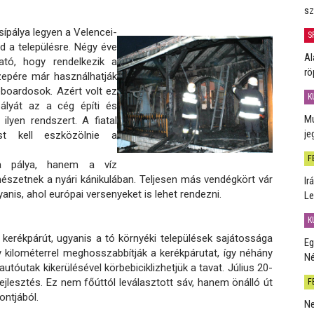
sz
sípálya legyen a Velencei-
S
jd a településre. Négy éve
Al
tó, hogy rendelkezik a
rö
özepére már használhatják
eboardosok. Azért volt ez
K
pályát az a cég építi és
Mú
ilyen rendszert. A fiatal
je
ést kell eszközölnie a
F
a pálya, hanem a víz
mészetnek a nyári kánikulában. Teljesen más vendégkört vár
Ir
anis, ahol európai versenyeket is lehet rendezni.
Le
K
kerékpárút, ugyanis a tó környéki települések sajátossága
Eg
 kilométerrel meghosszabbítják a kerékpárutat, így néhány
Né
utóutak kikerülésével körbebiciklizhetjük a tavat. Július 20-
ejlesztés. Ez nem főúttól leválasztott sáv, hanem önálló út
F
ontjából.
Ne