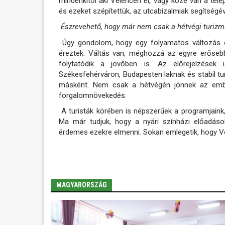
mindenkitől aki Velencén él, vagy köze van a tele
és ezeket szépítettük, az utcabizalmiak segítségével
Észrevehető, hogy már nem csak a hétvégi turizm
Úgy gondolom, hogy egy folyamatos változás ére
éreztek. Váltás van, méghozzá az egyre erősebb
folytatódik a jövőben is. Az előrejelzések
Székesfehérváron, Budapesten laknak és stabil tur
másként. Nem csak a hétvégén jönnek az emb
forgalomnövekedés.
A turisták körében is népszerűek a programjaink, 
Ma már tudjuk, hogy a nyári színházi előadáso
érdemes ezekre elmenni. Sokan emlegetik, hogy Ve
MAGYARORSZÁG