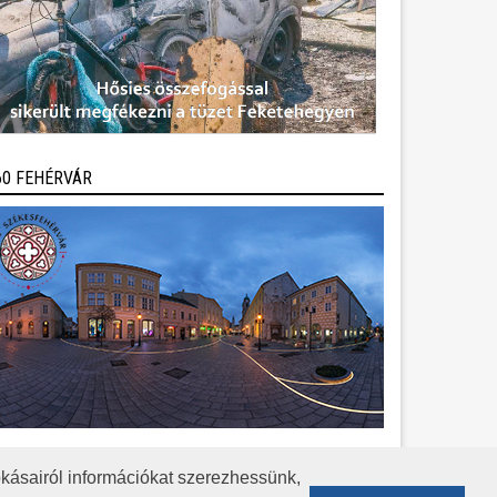
60 FEHÉRVÁR
kásairól információkat szerezhessünk,
KÖZÉRDEKŰ ADATOK
ADATVÉDELEM