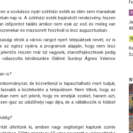
Fe
zen a szokásos nyári színházi esték az idén sem maradnak
K
rbán nap is. A színházi esték bejáratott rendezvény, hiszen
Ja
olyan időpontot találni amikor nem esik az eső és meleg van
Al
vószenekar és mazsorett fesztivál is lesz augusztusban.
F
asági elnök a városi rangot nyert települések nevét, ez is
ni az egész nyárra a programok alapján, hogy nem lesz
Ki
 jelentős részén már túl vagyunk, starndfejlesztések pedig
Sz
 -válaszolta kérdésünkre Oláhné Surányi Ágnes Velence
an is?
W
önkormányzat, de közvetlenül is tapasztalható mert tudjuk,
 lassabb a közlekedés a településen. Nem titkok, hogy az
ban nem azt jelenti, hogy mi emeljük ezeket, hanem azt,
en igaz az üdülőhelyi napi díjra, de a vállalkozók is többet
 eddig?
ntát ültettünk ki, amiben nagy segítséget kaptunk szinte