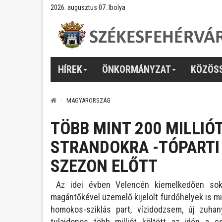
2026. augusztus 07. Ibolya
HÍREK
ÖNKORMÁNYZAT
KÖZÖS
MAGYARORSZÁG
TÖBB MINT 200 MILLIÓ
STRANDOKRA -TÓPARTI 
SZEZON ELŐTT
Az idei évben Velencén kiemelkedően sokat
magántőkével üzemelő kijelölt fürdőhelyek is mi
homokos-sziklás part, vízidodzsem, új zuhan
tulajdonos több milliót költött az idén a 