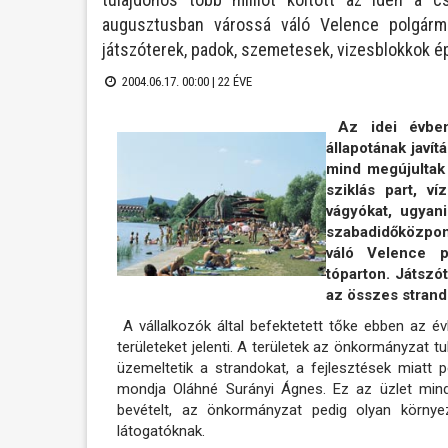
augusztusban várossá váló Velence polgárm
játszóterek, padok, szemetesek, vizesblokkok é
2004.06.17. 00:00 |
22 ÉVE
Az idei évben 
állapotának javít
mind megújultak
sziklás part, v
vágyókat, ugyani
szabadidőközpon
váló Velence p
tóparton. Játszó
az összes strand
A vállalkozók által befektetett tőke ebben az év
területeket jelenti. A területek az önkormányzat tu
üzemeltetik a strandokat, a fejlesztések miatt p
mondja Oláhné Surányi Ágnes. Ez az üzlet minde
bevételt, az önkormányzat pedig olyan környez
látogatóknak.