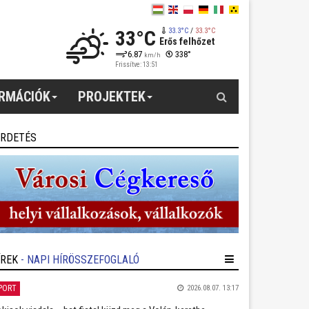
33°C
33.3°C
/
33.3°C
Erős felhőzet
6.87
338°
km/h
Frissítve: 13:51
Keresés
ORMÁCIÓK
PROJEKTEK
IRDETÉS
ÍREK
- NAPI HÍRÖSSZEFOGLALÓ
PORT
2026.08.07. 13:17