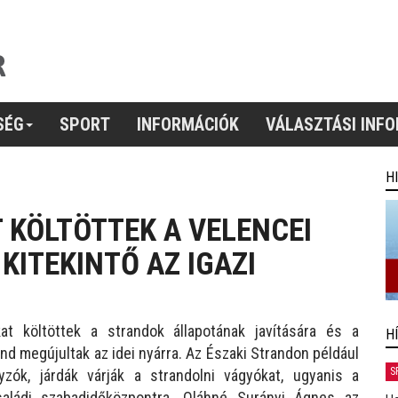
SÉG
SPORT
INFORMÁCIÓK
VÁLASZTÁSI INF
H
T KÖLTÖTTEK A VELENCEI
KITEKINTŐ AZ IGAZI
 költöttek a strandok állapotának javítására és a
H
nd megújultak az idei nyárra. Az Északi Strandon például
S
yzók, járdák várják a strandolni vágyókat, ugyanis a
családi szabadidőközpontra. Oláhné Surányi Ágnes az