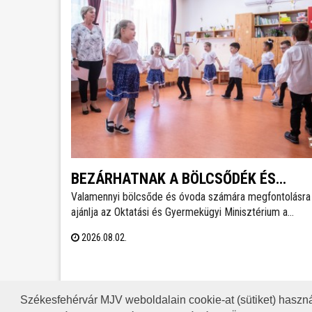
BEZÁRHATNAK A BÖLCSŐDÉK ÉS
Valamennyi bölcsőde és óvoda számára megfontolásra
ÓVODÁK
ajánlja az Oktatási és Gyermekügyi Minisztérium a
hőségriadó idejére a zárvatartás lehetőségét, erről
2026.08.02.
tájékoztatott Lannert Judit oktatási és gyermekügyi
miniszter Facebook-oldalán szombaton.
Székesfehérvár MJV weboldalain cookie-at (sütiket) haszná
A HONLAP 2017.03.31-I ÁLLAP
RSS