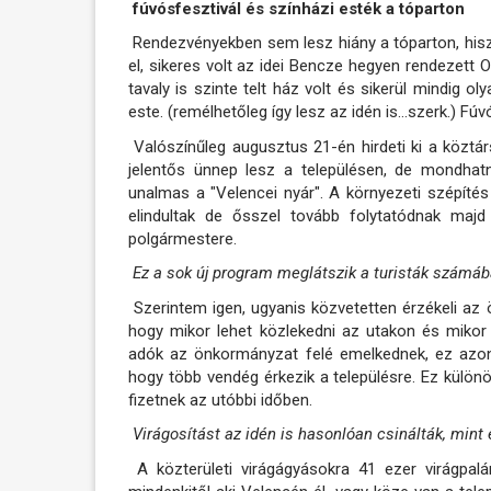
fúvósfesztivál és színházi esték a tóparton
Rendezvényekben sem lesz hiány a tóparton, his
el, sikeres volt az idei Bencze hegyen rendezett O
tavaly is szinte telt ház volt és sikerül mindig 
este. (remélhetőleg így lesz az idén is…szerk.) Fú
Valószínűleg augusztus 21-én hirdeti ki a köztárs
jelentős ünnep lesz a településen, de mondhat
unalmas a "Velencei nyár". A környezeti szépítés
elindultak de ősszel tovább folytatódnak majd
polgármestere.
Ez a sok új program meglátszik a turisták számáb
Szerintem igen, ugyanis közvetetten érzékeli az 
hogy mikor lehet közlekedni az utakon és mikor
adók az önkormányzat felé emelkednek, ez azon
hogy több vendég érkezik a településre. Ez különös
fizetnek az utóbbi időben.
Virágosítást az idén is hasonlóan csinálták, mint
A közterületi virágágyásokra 41 ezer virágpalá