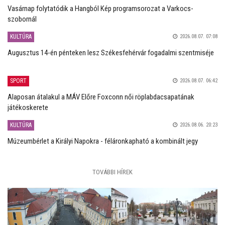
Vasárnap folytatódik a Hangból Kép programsorozat a Varkocs-
szobornál
KULTÚRA
2026.08.07. 07:08
Augusztus 14-én pénteken lesz Székesfehérvár fogadalmi szentmiséje
SPORT
2026.08.07. 06:42
Alaposan átalakul a MÁV Előre Foxconn női röplabdacsapatának
játékoskerete
KULTÚRA
2026.08.06. 20:23
Múzeumbérlet a Királyi Napokra - féláronkapható a kombinált jegy
TOVÁBBI HÍREK