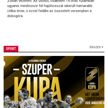
Zoltán vezetett. Az utolsó, csaknem 14 órás futamban
ugyanis mindössze fél hajóhosszal sikerült hamarabb
célba érnie, s ezzel felállni az összetett versenyben a
dobogóra.
ÖSSZES
SPORT