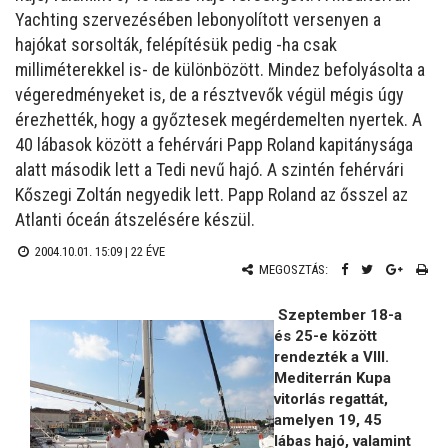
Yachting szervezésében lebonyolított versenyen a
hajókat sorsolták, felépítésük pedig -ha csak
milliméterekkel is- de különbözött. Mindez befolyásolta a
végeredményeket is, de a résztvevők végül mégis úgy
érezhették, hogy a győztesek megérdemelten nyertek. A
40 lábasok között a fehérvári Papp Roland kapitánysága
alatt második lett a Tedi nevű hajó. A szintén fehérvári
Kőszegi Zoltán negyedik lett. Papp Roland az ősszel az
Atlanti óceán átszelésére készül.
2004.10.01. 15:09 |
22 ÉVE
MEGOSZTÁS:
Szeptember 18-a
és 25-e között
rendezték a VIII.
Mediterrán Kupa
vitorlás regattát,
amelyen 19, 45
lábas hajó, valamint