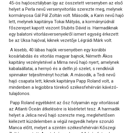
45-ös hajóosztályban így az összetett versenyben az első
helyet a Perla nevű versenyvitorlás szerezte meg, melynek
kormányosa Gál Pál Zoltán volt. Második, a Karin nevű hajó
lett, melynek kapitánya Tokai Mátyás, a kormányrúdnál
főszerepet kapott viszont Stubits Dávid is. Harmadiknak
egy balatoni vitorlásversenyekről ismert egység érkezett
be az Uksa hajóval, kiknek vezetője Légrádi Márk volt.
A kisebb, 40 lábas hajók versenyében egy korábbi
kosárlabdás és vitorlás magyar bajnok, Németh Ákos
kapitány vezényletével a Mirna nevű hajó nyert, amelynek
kabalaállatai, a hernyó és a delfin jó szelet, s rendkívüli
spinnaker teljesítményt hoztak. A második, a Tedi nevű
hajó csapata lett, kiknek kapitánya Papp Roland volt, a
mindenben a legjobbra törekvő székesfehérvári kávézó-
tulajdonos.
Papp Roland egyébként az ősz folyamán egy vitorlással
az Atlanti Óceán átkelésére is kísérletet tesz. A harmadik
helyet a Jelica nevű hajó szerezte meg, meglehetősen
kiélezett küzdelemben a végül negyedik helyre szoruló
Manca előtt, melyet a szintén székesfehérvári Kőszegi