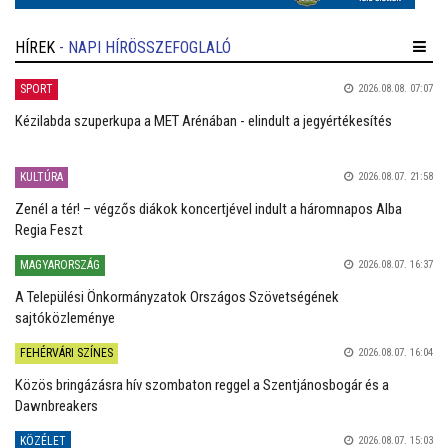
HÍREK
- NAPI HÍRÖSSZEFOGLALÓ
SPORT
2026.08.08. 07:07
Kézilabda szuperkupa a MET Arénában - elindult a jegyértékesítés
KULTÚRA
2026.08.07. 21:58
Zenél a tér! – végzős diákok koncertjével indult a háromnapos Alba
Regia Feszt
MAGYARORSZÁG
2026.08.07. 16:37
A Települési Önkormányzatok Országos Szövetségének
sajtóközleménye
FEHÉRVÁRI SZÍNES
2026.08.07. 16:04
Közös bringázásra hív szombaton reggel a Szentjánosbogár és a
Dawnbreakers
KÖZÉLET
2026.08.07. 15:03