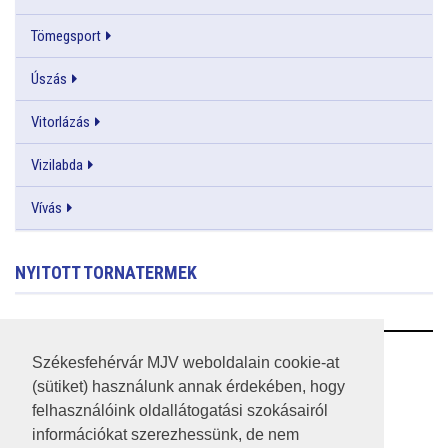
Tömegsport
Úszás
Vitorlázás
Vizilabda
Vívás
NYITOTT TORNATERMEK
RSS
Székesfehérvár MJV weboldalain cookie-at
(sütiket) használunk annak érdekében, hogy
A HONLAP 2017.03.31-I ÁLLAPOTA
felhasználóink oldallátogatási szokásairól
információkat szerezhessünk, de nem
JOGI NYILATKOZAT