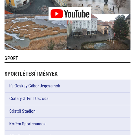
SPORT
SPORTLÉTESÍTMÉNYEK
Ifj. Ocskay Gábor Jégcsarnok
Csitáry G. Emil Uszoda
Sóstói Stadion
Köfém Sportcsarnok