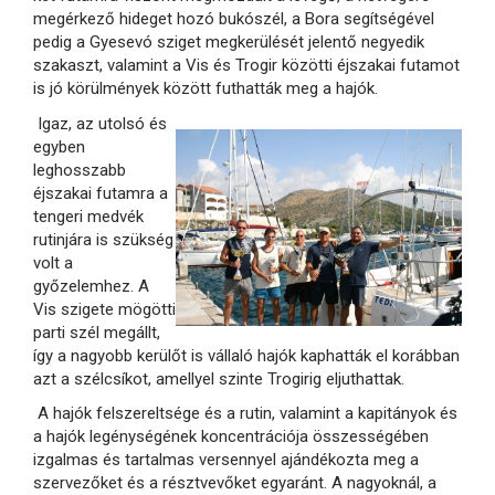
megérkező hideget hozó bukószél, a Bora segítségével
pedig a Gyesevó sziget megkerülését jelentő negyedik
szakaszt, valamint a Vis és Trogir közötti éjszakai futamot
is jó körülmények között futhatták meg a hajók.
Igaz, az utolsó és
egyben
leghosszabb
éjszakai futamra a
tengeri medvék
rutinjára is szükség
volt a
győzelemhez. A
Vis szigete mögötti
parti szél megállt,
így a nagyobb kerülőt is vállaló hajók kaphatták el korábban
azt a szélcsíkot, amellyel szinte Trogirig eljuthattak.
A hajók felszereltsége és a rutin, valamint a kapitányok és
a hajók legénységének koncentrációja összességében
izgalmas és tartalmas versennyel ajándékozta meg a
szervezőket és a résztvevőket egyaránt. A nagyoknál, a