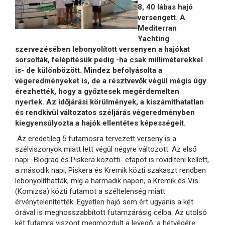
8, 40 lábas hajó
versengett. A
Mediterran
Yachting
szervezésében lebonyolított versenyen a hajókat
sorsolták, felépítésük pedig -ha csak milliméterekkel
is- de különbözött. Mindez befolyásolta a
végeredményeket is, de a résztvevők végül mégis úgy
érezhették, hogy a győztesek megérdemelten
nyertek. Az időjárási körülmények, a kiszámíthatatlan
és rendkívül változatos széljárás végeredményben
kiegyensúlyozta a hajók ellentétes képességeit.
Az eredetileg 5 futamosra tervezett verseny is a
szélviszonyok miatt lett végül négyre változott. Az első
napi -Biograd és Piskera közötti- etapot is rövidíteni kellett,
a második napi, Piskera és Kremik közti szakaszt rendben
lebonyolíthatták, míg a harmadik napon, a Kremik és Vis
(Komizsa) közti futamot a széltelenség miatt
érvénytelenítették. Egyetlen hajó sem ért ugyanis a két
órával is meghosszabbított futamzárásig célba. Az utolsó
két futamra viszont megmozdult a levegő, a hétvégére