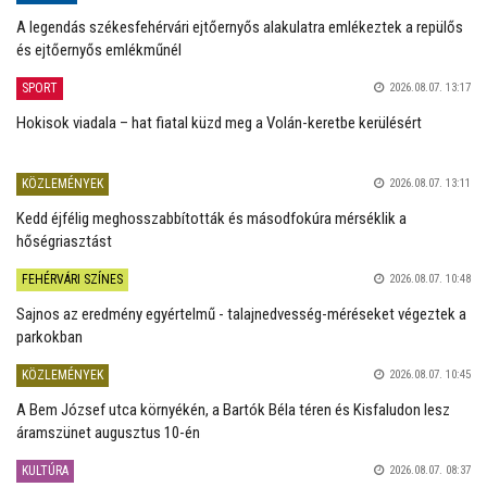
A legendás székesfehérvári ejtőernyős alakulatra emlékeztek a repülős
és ejtőernyős emlékműnél
SPORT
2026.08.07. 13:17
Hokisok viadala – hat fiatal küzd meg a Volán-keretbe kerülésért
KÖZLEMÉNYEK
2026.08.07. 13:11
Kedd éjfélig meghosszabbították és másodfokúra mérséklik a
hőségriasztást
FEHÉRVÁRI SZÍNES
2026.08.07. 10:48
Sajnos az eredmény egyértelmű - talajnedvesség-méréseket végeztek a
parkokban
KÖZLEMÉNYEK
2026.08.07. 10:45
A Bem József utca környékén, a Bartók Béla téren és Kisfaludon lesz
áramszünet augusztus 10-én
KULTÚRA
2026.08.07. 08:37