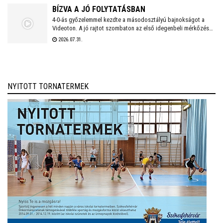
BÍZVA A JÓ FOLYTATÁSBAN
4-0-ás győzelemmel kezdte a másodosztályú bajnokságot a
Videoton. A jó rajtot szombaton az első idegenbeli mérkőzés
követi, a tavaly még NB I-es Kazincbarcika otthonában.
2026.07.31.
NYITOTT TORNATERMEK