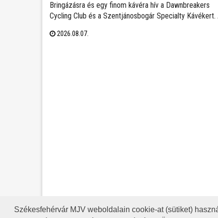
Bringázásra és egy finom kávéra hív a Dawnbreakers
Cycling Club és a Szentjánosbogár Specialty Kávékert.
közös tekerés augusztus 8-án, szombaton reggel 8.00
2026.08.07.
órakor indul a Liszt Ferenc utcai vendéglátóhelytől, az
ingyenes programhoz bármilyen kerékpárral lehet
csatlakozni.
Székesfehérvár MJV weboldalain cookie-at (sütiket) haszná
A HONLAP 2017.03.31-I ÁLLAP
RSS