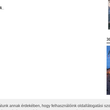
történő elvonulásnak köszönhetően az Akadémia
egyedülálló találkozási pontja a művésztanároknak, a
 A
fiatal zenészeknek és a közönségnek.
3
lunk annak érdekében, hogy felhasználóink oldallátogatási szo
OTA
JOGI NYILATKOZAT
IMPRESSZUM
MÉDIAAJÁNLAT