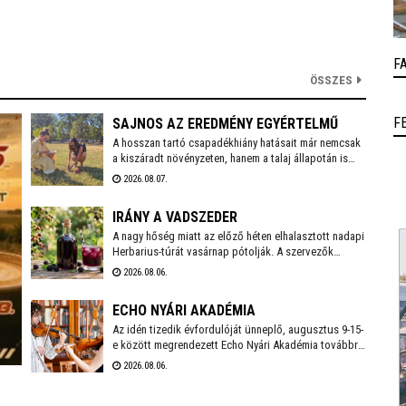
F
ÖSSZES
F
SAJNOS AZ EREDMÉNY EGYÉRTELMŰ
A hosszan tartó csapadékhiány hatásait már nemcsak
a kiszáradt növényzeten, hanem a talaj állapotán is
egyértelműen mérni lehet. A Városgondnokság
2026.08.07.
szakemberei talajnedvesség-mérő műszerrel
vizsgálták meg Székesfehérvár több parkjának és
IRÁNY A VADSZEDER
zöldterületének talaját, hogy pontos képet kapjanak a
jelenlegi helyzetről.
A nagy hőség miatt az előző héten elhalasztott nadapi
Herbarius-túrát vasárnap pótolják. A szervezők
augusztus 9-én várnak mindenkit, aki szívesen
2026.08.06.
csatlakozna a programhoz, hogy a vitaminokban és
ásványi anyagokban gazdag vadszederből gyűjtsön
ECHO NYÁRI AKADÉMIA
Lencsés Rita gyógynövényszakértő vezetésével. A
túra Nadapról indul, a részvételhez ezúttal is előzetes
Az idén tizedik évfordulóját ünneplő, augusztus 9-15-
bejelentkezést kérnek a szokásos elérhetőségeken.
e között megrendezett Echo Nyári Akadémia továbbra
is sokkal többet kínál, mint egy hagyományos zenei
2026.08.06.
mesterkurzus. A családias légkörnek, az intenzív
művészi programnak és a különleges környezetben