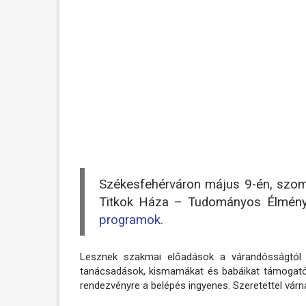
Székesfehérváron május 9-én, szo
Titkok Háza – Tudományos Élmén
programok.
Lesznek szakmai előadások a várandósságtól a 
tanácsadások, kismamákat és babáikat támogató
rendezvényre a belépés ingyenes. Szeretettel vár