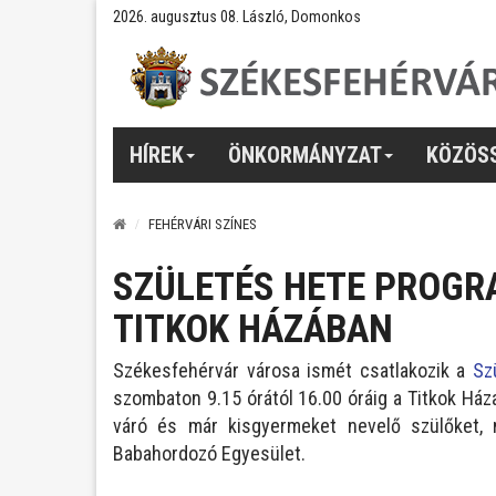
2026. augusztus 08. László, Domonkos
HÍREK
ÖNKORMÁNYZAT
KÖZÖS
FEHÉRVÁRI SZÍNES
SZÜLETÉS HETE PROG
TITKOK HÁZÁBAN
Székesfehérvár városa ismét csatlakozik a
Sz
szombaton 9.15 órától 16.00 óráig a Titkok Há
váró és már kisgyermeket nevelő szülőket,
Babahordozó Egyesület.