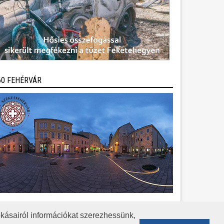
60 FEHÉRVÁR
kásairól információkat szerezhessünk,
KÖZÉRDEKŰ ADATOK
ADATVÉDELEM