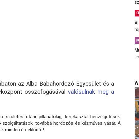
sz
S
Al
rö
K
Mú
je
W
mbaton az Alba Babahordozó Egyesület és a
yközpont összefogásával
valósulnak meg a
születés utáni pillanatokig, kerekasztal-beszélgetések,
 szolgáltatások, továbbá hordozós és kézműves vásár. A
nak minden érdeklődőt!