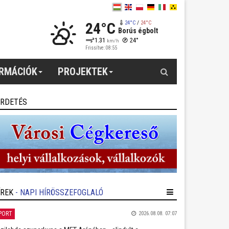
24°C
24°C
/
24°C
Borús égbolt
1.31
24°
km/h
Frissítve: 08:55
Keresés
ORMÁCIÓK
PROJEKTEK
IRDETÉS
ÍREK
- NAPI HÍRÖSSZEFOGLALÓ
PORT
2026.08.08. 07:07