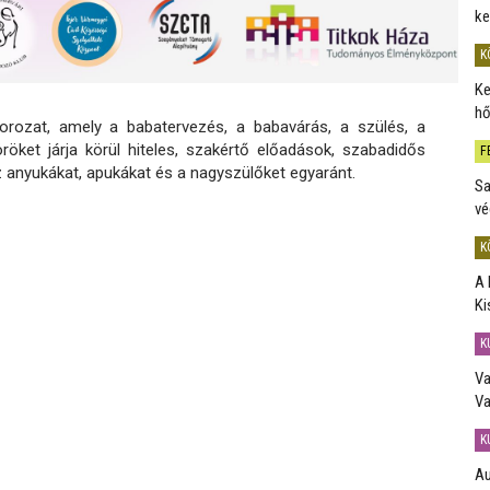
ke
K
Ke
hő
rozat, amely a babatervezés, a babavárás, a szülés, a
öket járja körül hiteles, szakértő előadások, szabadidős
F
z anyukákat, apukákat és a nagyszülőket egyaránt.
Sa
vé
K
A 
Ki
K
Va
Va
K
Au