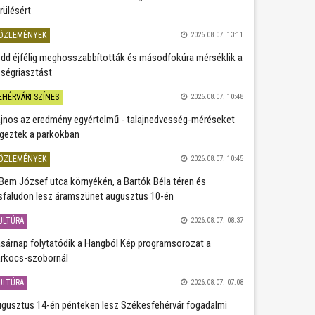
rülésért
ÖZLEMÉNYEK
2026.08.07. 13:11
dd éjfélig meghosszabbították és másodfokúra mérséklik a
ségriasztást
EHÉRVÁRI SZÍNES
2026.08.07. 10:48
jnos az eredmény egyértelmű - talajnedvesség-méréseket
geztek a parkokban
ÖZLEMÉNYEK
2026.08.07. 10:45
Bem József utca környékén, a Bartók Béla téren és
sfaludon lesz áramszünet augusztus 10-én
ULTÚRA
2026.08.07. 08:37
sárnap folytatódik a Hangból Kép programsorozat a
rkocs-szobornál
ULTÚRA
2026.08.07. 07:08
gusztus 14-én pénteken lesz Székesfehérvár fogadalmi