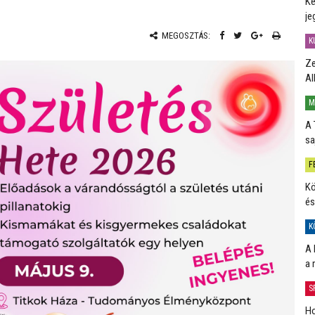
Ké
je
MEGOSZTÁS:
K
Ze
Al
M
A 
sa
F
Kö
és
K
A 
a 
S
Ho