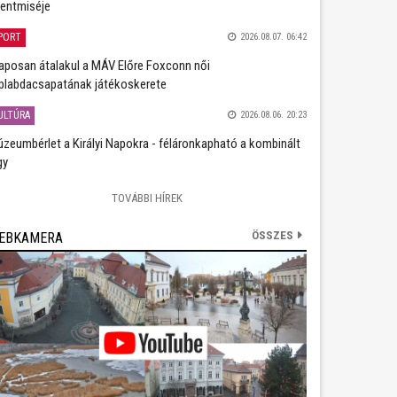
entmiséje
PORT
2026.08.07. 06:42
aposan átalakul a MÁV Előre Foxconn női
plabdacsapatának játékoskerete
ULTÚRA
2026.08.06. 20:23
zeumbérlet a Királyi Napokra - féláronkapható a kombinált
gy
TOVÁBBI HÍREK
ÖSSZES
EBKAMERA