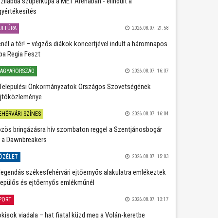
zilabda szuperkupa a MET Arénában - elindult a
gyértékesítés
ULTÚRA
2026.08.07. 21:58
nél a tér! – végzős diákok koncertjével indult a háromnapos
ba Regia Feszt
AGYARORSZÁG
2026.08.07. 16:37
Települési Önkormányzatok Országos Szövetségének
jtóközleménye
EHÉRVÁRI SZÍNES
2026.08.07. 16:04
zös bringázásra hív szombaton reggel a Szentjánosbogár
 a Dawnbreakers
ÖZÉLET
2026.08.07. 15:03
legendás székesfehérvári ejtőernyős alakulatra emlékeztek
repülős és ejtőernyős emlékműnél
PORT
2026.08.07. 13:17
kisok viadala – hat fiatal küzd meg a Volán-keretbe