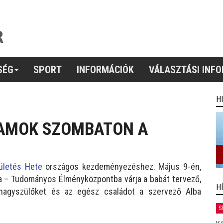
SÉG
SPORT
INFORMÁCIÓK
VÁLASZTÁSI INF
H
RAMOK SZOMBATON A
ületés Hete
országos kezdeményezéshez. Május 9-én,
za – Tudományos Élményközpontba várja a babát tervező,
H
 nagyszülőket és az egész családot a szervező Alba
S