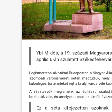
Ybl Miklós, a 19. századi Magyaror
április 6-án született Székesfehérvár
Legismertebb alkotásai Budapesten a Magyar Állam
szombati városismereti sétán megtudjuk, mely 
különleges történeteket rejt a királyi város vele ka
A résztvevők megismerik az építészt, családjá
hozhatók vele, és amelyeket csak az elmúlt évtized
Ez a séta kifejezetten azoknak 