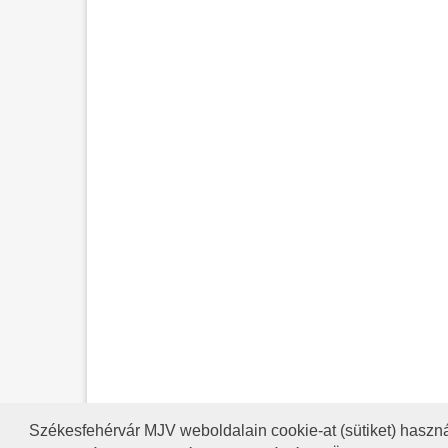
Székesfehérvár MJV weboldalain cookie-at (sütiket) haszná
A HONLAP 2017.03.31-I ÁLLAP
RSS