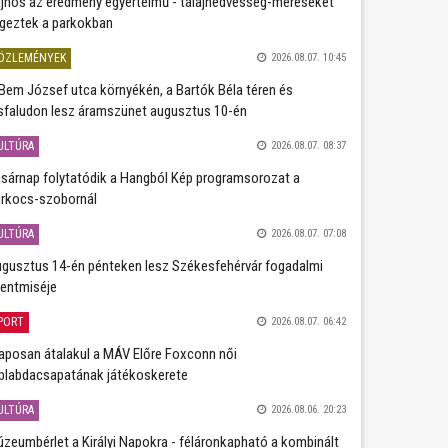
jnos az eredmény egyértelmű - talajnedvesség-méréseket
geztek a parkokban
ÖZLEMÉNYEK
2026.08.07. 10:45
Bem József utca környékén, a Bartók Béla téren és
sfaludon lesz áramszünet augusztus 10-én
ULTÚRA
2026.08.07. 08:37
sárnap folytatódik a Hangból Kép programsorozat a
rkocs-szobornál
ULTÚRA
2026.08.07. 07:08
gusztus 14-én pénteken lesz Székesfehérvár fogadalmi
entmiséje
PORT
2026.08.07. 06:42
aposan átalakul a MÁV Előre Foxconn női
plabdacsapatának játékoskerete
ULTÚRA
2026.08.06. 20:23
zeumbérlet a Királyi Napokra - féláronkapható a kombinált