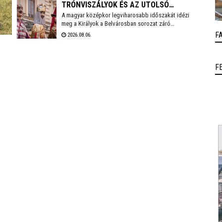
TRÓNVISZÁLYOK ÉS AZ UTOLSÓ
történő elvonulásnak köszönhetően az Akadémia
egyedülálló találkozási pontja a művésztanároknak, a
A magyar középkor legviharosabb időszakát idézi
ARANYÁG
fiatal zenészeknek és a közönségnek.
meg a Királyok a Belvárosban sorozat záró
felvonulása, mely a nagy hőség miatt a szokásosnál
F
2026.08.06.
egy órával később, 18 órakor indul a Vörösmarty
Színháztól. A menetet gólyalábasok és régizenészek
kísérik.
F
k
k
l.