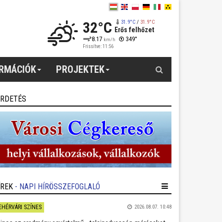
32°C
31.9°C
/
31.9°C
Erős felhőzet
8.17
349°
km/h
Frissítve: 11:56
Keresés
ORMÁCIÓK
PROJEKTEK
IRDETÉS
ÍREK
- NAPI HÍRÖSSZEFOGLALÓ
EHÉRVÁRI SZÍNES
2026.08.07. 10:48