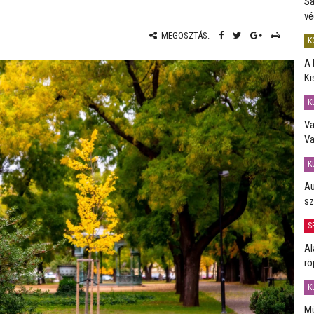
Sa
vé
MEGOSZTÁS:
K
A 
Ki
K
Va
Va
K
Au
sz
S
Al
rö
K
Mú