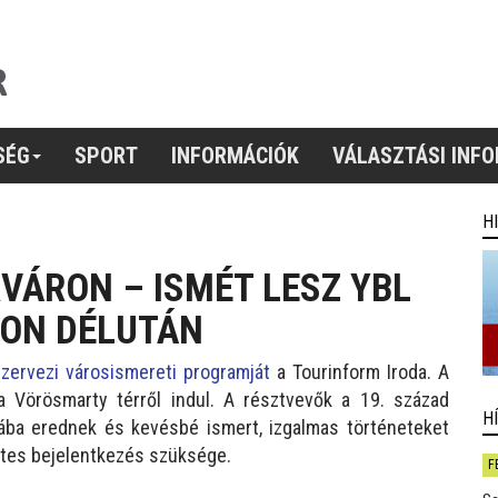
SÉG
SPORT
INFORMÁCIÓK
VÁLASZTÁSI INF
H
VÁRON – ISMÉT LESZ YBL
TON DÉLUTÁN
zervezi városismereti programját
a Tourinform Iroda. A
a Vörösmarty térről indul. A résztvevők a 19. század
H
ába erednek és kevésbé ismert, izgalmas történeteket
etes bejelentkezés szüksége.
F