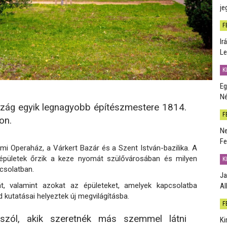
je
F
Ir
Le
K
Eg
Né
szág egyik legnagyobb építészmestere 1814.
F
on.
Ne
Fe
i Operaház, a Várkert Bazár és a Szent István-bazilika. A
épületek őrzik a keze nyomát szülővárosában és milyen
K
pcsolatban.
Ja
t, valamint azokat az épületeket, amelyek kapcsolatba
Al
 kutatásai helyeztek új megvilágításba.
F
szól, akik szeretnék más szemmel látni
Ki