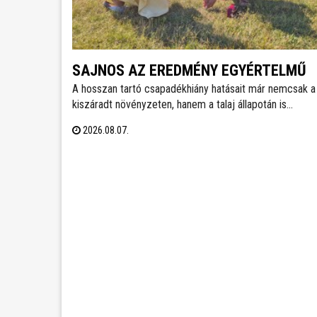
SAJNOS AZ EREDMÉNY EGYÉRTELMŰ
A hosszan tartó csapadékhiány hatásait már nemcsak a
kiszáradt növényzeten, hanem a talaj állapotán is
egyértelműen mérni lehet. A Városgondnokság
2026.08.07.
szakemberei talajnedvesség-mérő műszerrel vizsgáltá
meg Székesfehérvár több parkjának és zöldterületéne
talaját, hogy pontos képet kapjanak a jelenlegi helyzetrő