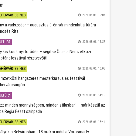
gy
EHÉRVÁRI SZÍNES
2026.08.06. 19:07
ány a vadszeder – augusztus 9-én vár mindenkit a túrára
ncsés Rita
ULTÚRA
2026.08.06. 16:37
y kis kosárnyi törődés – segítse Ön is a Nemzetközi
ptáncfesztivál résztvevőit!
EHÉRVÁRI SZÍNES
2026.08.06. 16:03
mzetközi hangszeres mesterkurzus és fesztivál
hérvárcsurgón
ULTÚRA
2026.08.06. 14:19
zz minden mennyiségben, minden stílusban! – már készül az
ba Regia Feszt színpada
EHÉRVÁRI SZÍNES
2026.08.06. 13:41
rályok a Belvárosban - 18 órakor indul a Vörösmarty