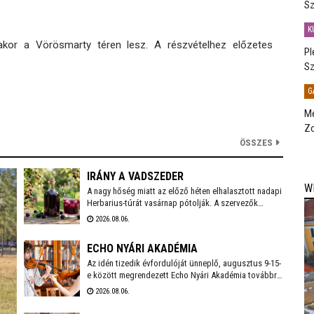
Sz
K
akor a Vörösmarty téren lesz. A részvételhez előzetes
Pl
Sz
G
Me
Zo
ÖSSZES
IRÁNY A VADSZEDER
W
A nagy hőség miatt az előző héten elhalasztott nadapi
Herbarius-túrát vasárnap pótolják. A szervezők
augusztus 9-én várnak mindenkit, aki szívesen
2026.08.06.
csatlakozna a programhoz, hogy a vitaminokban és
ásványi anyagokban gazdag vadszederből gyűjtsön
ECHO NYÁRI AKADÉMIA
Lencsés Rita gyógynövényszakértő vezetésével. A
túra Nadapról indul, a részvételhez ezúttal is előzetes
Az idén tizedik évfordulóját ünneplő, augusztus 9-15-
bejelentkezést kérnek a szokásos elérhetőségeken.
e között megrendezett Echo Nyári Akadémia továbbra
is sokkal többet kínál, mint egy hagyományos zenei
2026.08.06.
mesterkurzus. A családias légkörnek, az intenzív
művészi programnak és a különleges környezetben