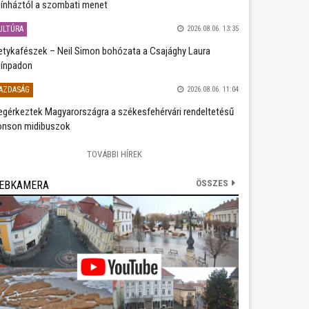
ínháztól a szombati menet
ULTÚRA
2026.08.06. 13:35
etykafészek – Neil Simon bohózata a Csajághy Laura
ínpadon
AZDASÁG
2026.08.06. 11:04
gérkeztek Magyarországra a székesfehérvári rendeltetésű
nson midibuszok
TOVÁBBI HÍREK
ÖSSZES
EBKAMERA