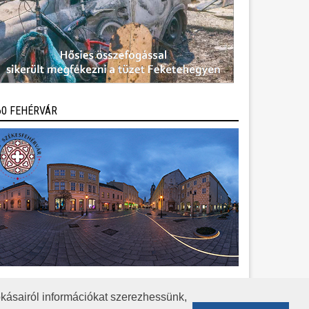
60 FEHÉRVÁR
kásairól információkat szerezhessünk,
KÖZÉRDEKŰ ADATOK
ADATVÉDELEM