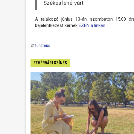
Székesfehérvárt.
A találkozó június 13-án, szombaton 15.00 ór
bejelentkezést kérnek
EZEN a linken
.
turizmus
FEHÉRVÁRI SZÍNES