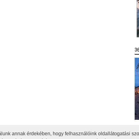
3
lunk annak érdekében, hogy felhasználóink oldallátogatási szo
OTA
JOGI NYILATKOZAT
IMPRESSZUM
MÉDIAAJÁNLAT