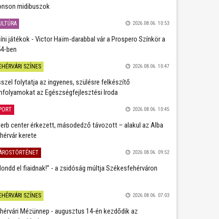
nson midibuszok
ULTÚRA
2026.08.06. 10:53
íni játékok - Victor Haïm-darabbal vár a Prospero Színkör a
4-ben
EHÉRVÁRI SZÍNES
2026.08.06. 10:47
szel folytatja az ingyenes, szülésre felkészítő
nfolyamokat az Egészségfejlesztési Iroda
PORT
2026.08.06. 10:45
erb center érkezett, másodedző távozott – alakul az Alba
hérvár kerete
ÁROSTÖRTÉNET
2026.08.06. 09:52
ondd el fiaidnak!” - a zsidóság múltja Székesfehérváron
EHÉRVÁRI SZÍNES
2026.08.06. 07:03
hérvári Mézünnep - augusztus 14-én kezdődik az