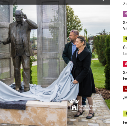
Zo
K
Sz
V5
F
Ős
ta
S
Sz
Fe
V
„M
F
Fe