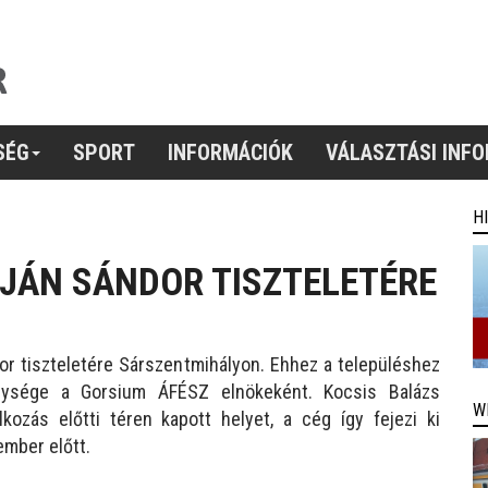
SÉG
SPORT
INFORMÁCIÓK
VÁLASZTÁSI INF
H
JÁN SÁNDOR TISZTELETÉRE
or tiszteletére Sárszentmihályon. Ehhez a településhez
enysége a Gorsium ÁFÉSZ elnökeként. Kocsis Balázs
W
kozás előtti téren kapott helyet, a cég így fejezi ki
ember előtt.