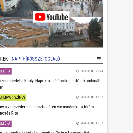
ÍREK
- NAPI HÍRÖSSZEFOGLALÓ
ULTÚRA
2026.08.06. 20:23
zeumbérlet a Királyi Napokra - féláronkapható a kombinált
gy
EHÉRVÁRI SZÍNES
2026.08.06. 19:07
ány a vadszeder – augusztus 9-én vár mindenkit a túrára
ncsés Rita
ULTÚRA
2026.08.06. 16:37
y kis kosárnyi törődés – segítse Ön is a Nemzetközi