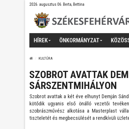
2026. augusztus 06. Berta, Bettina
HÍREK
ÖNKORMÁNYZAT
KÖZÖS
KULTÚRA
SZOBROT AVATTAK DEM
SÁRSZENTMIHÁLYON
Szobrot avattak a két éve elhunyt Demján Sánd
kötődik ugyanis első önálló vezetői tevék
szobrászművész alkotása a Masterplast vállal
tiszteletét és megbecsülését a rendkívüli üzlet