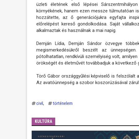
üzleti életének első lépései Sárszentmihál
környékének, hanem ezen messze túlmutatóan is 
hozzátette, az ő generációjukra egyfajta insp
előrelépést kereső gondolkodása. Saját vállalko
alkalmaztak és használnak a mai napig.
Demján Lídia, Demján Sándor özvegye többek k
megismerkedésükről beszélt az ünnepségen.
pótolhatatlan, rendkívüli személyiség volt, amilye
örökségét és életművét továbbadjuk a következő 
Törő Gábor országgyűlési képviselő is felszólalt
Az avatóünnepség a szobor koszorúzásával zárult
civil
történelem
KULTÚRA