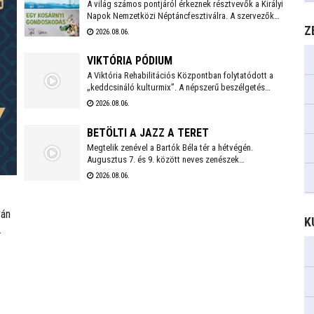
A világ számos pontjáról érkeznek résztvevők a Királyi
Napok Nemzetközi Néptáncfesztiválra. A szervezők
szívvel-lélekkel készülnek, saját maguk is főznek majd
Z
2026.08.06.
a vendégeknek igazi, magyaros finomságokat.
Zöldségekkel, gyümölcsökkel, egyéb alapanyagokkal
VIKTÓRIA PÓDIUM
bárki hozzájárulhat a kezdeményezés sikeréhez, a
gyűjtés augusztus 10-én, hétfőn kezdődik a
A Viktória Rehabilitációs Központban folytatódott a
Táncházban.
„keddcsináló kulturmix”. A népszerű beszélgetés
sorozaton ezúttal is kivételes vendégek tisztelték
2026.08.06.
meg a Viktória Pódium rendezvényét.
BETÖLTI A JAZZ A TERET
Megtelik zenével a Bartók Béla tér a hétvégén.
Augusztus 7. és 9. között neves zenészek
szórakoztatják a közönséget az Alba Regia Feszten.
2026.08.06.
Fellép többek között az Oláh Dezső Vibratone
Quartet, a Budapest Ragtime Band, a Vörös Tamás
Projekt és a Tomor Barnabás Projekt.
ván
K
t
ható