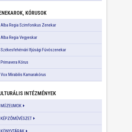
ENEKAROK, KÓRUSOK
Alba Regia Szimfonikus Zenekar
Alba Regia Vegyeskar
Székesfehérvári Ifjúsági Fúvószenekar
Primavera Kórus
Vox Mirabilis Kamarakórus
ULTURÁLIS INTÉZMÉNYEK
MÚZEUMOK
KÉPZŐMŰVÉSZET
KÖNYVTÁRAK