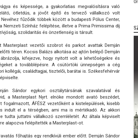
Or
vágya és képessége, a gyakorlatias megvalósításra való
látó, ötletdús, a jövőt építő és tervező vállalkozó volt
. Nevéhez fűződik többek között a budapesti Pólus Center,
 Nemzeti Színház felépítése, illetve a Prima Primissima díj
S
vjóság, szolidaritás és önzetlenség is társult.
tt Masterplast vezetői szobrot és parkot avattak Demján
 előtti téren. Kocsis Balázs alkotása az ajtón belépő Demján
rázolja, kifejezve, hogy nyitott volt a lehetőségekre és
égeket a továbblépésre. A csütörtöki ünnepségen a cég
 kollégái, családtagjai, tisztelői, barátai is. Székesfehérvár
pviselte.
án Sándor egykori osztálytársának szavalatával és
vid, a Masterplast Nyrt. elnöke mondott avató beszédet,
 fogalmazott, ÁFÉSZ vezetőként a kistelepülések, kisebb
ás indult el a térségben, ami ma is mértékadó. Az akkori
e tudta juttatni vállalkozó szemléletét. Az általa képviselt
re alapozva felépítették a Masterplast-ot.
ravatás főhajtás egy rendkívüli ember előtt. Demján Sándor