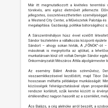
Már itt megmutatkozott a kivételes teremtési 
törekvés, ami egész életművét jellemezte. Előre
jellegzetes, összetéveszthetetlen személyiséggel
a Westend City Center, a Művészetek Palotája és a
megalapítása. Gazdasági, politikai bátorságához szí
A Sárszentmihályon húsz évvel ezelőtt létesíte
Sándor tiszteletére a vállalkozás központi épülete
Sándort – ahogy sokan hívták, A „FŐNÖK”-öt – áb
másoknak is megnyitotta az ajtókat, a lehetős
munkatársain kívül ott voltak Demján Sándor egykori
Önkormányzatát Mészáros Attila alpolgármester ké
Az esemény Bálint András színművész, Demj
visszaemlékezéseivel kezdődött, majd Tibor Dá
hosszasan méltatta példaképe munkásságát. Mint
közösségek felvirágoztatásával olyan prosperál
rendszer korlátolt, szűk keretei között is érvényr
értékrendhez nagyon hasonlít az a szemlélet, mely
Ács Balázs, a cég alelnöke arról beszélt, a szobo