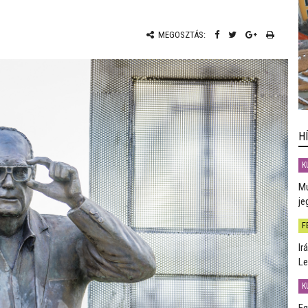
MEGOSZTÁS:
H
K
Mú
je
F
Ir
Le
K
Eg