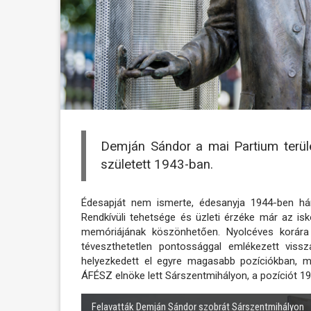
Demján Sándor a mai Partium terül
született 1943-ban.
Édesapját nem ismerte, édesanyja 1944-ben hár
Rendkívüli tehetsége és üzleti érzéke már az is
memóriájának köszönhetően. Nyolcéves korára 
téveszthetetlen pontossággal emlékezett viss
helyezkedett el egyre magasabb pozíciókban, m
ÁFÉSZ elnöke lett Sárszentmihályon, a pozíciót 196
Felavatták Demján Sándor szobrát Sárszentmihályon