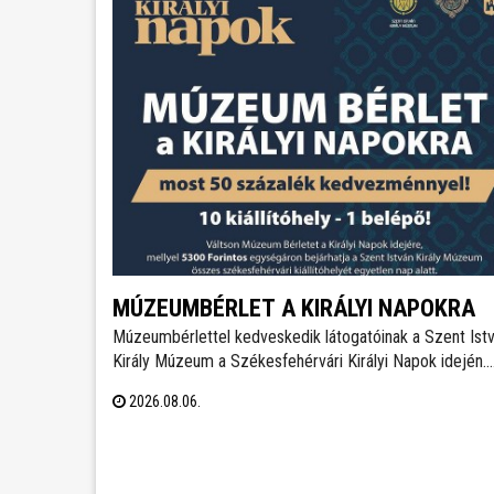
MÚZEUMBÉRLET A KIRÁLYI NAPOKRA
Múzeumbérlettel kedveskedik látogatóinak a Szent Ist
Király Múzeum a Székesfehérvári Királyi Napok idején.
Most féláron, 5.300 forintért lehet megvenni a kombinál
2026.08.06.
belépőt, mellyel az összes fehérvári kiállítóhely látogat
lesz az ünnepi időszakban.