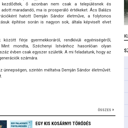
yon kezdődtek, ő azonban nem csak a településnek és
adott maradandó, ma is prosperáló értékeket. Ács Balázs
irációként hatott Demján Sándor életműve, a folytonos
zásuk építése során is nagyon sok, általa képviselt elvet
K
özött férje gyermekkoráról, rendkívüli egyéniségéről,
 Mint mondta, Széchenyi Istvánhoz hasonlóan olyan
S
n száz évben csak egyszer születik. A mi feladatunk, hogy az
generációk számára.
 az ünnepségen, szintén méltatva Demján Sándor életművét.
.
ÖSSZES
EGY KIS KOSÁRNYI TÖRŐDÉS