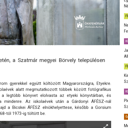
Né
F
Ne
Fe
K
Ja
Al
etén, a Szatmár megyei Börvely településen
F
Ki
Sz
om gyerekkel együtt költözött Magyarországra, Etyekre.
kolaévek alatt megmutatkozott többek között fotógrafikus
K
a legtöbb könyvet elolvasta az etyeki könyvtárban, és
Pl
za mindenre. Az iskolaévek után a Gárdonyi ÁFÉSZ-nál
Sz
ajd a Bicskei ÁFÉSZ elnökhelyettese, később a Gorsium
8-tól 1973-ig töltött be.
G
Me