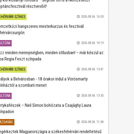
ptáncfesztivál résztvevőit!
EHÉRVÁRI SZÍNES
2026.08.06. 16:03
mzetközi hangszeres mesterkurzus és fesztivál
hérvárcsurgón
ULTÚRA
2026.08.06. 14:19
zz minden mennyiségben, minden stílusban! – már készül az
ba Regia Feszt színpada
EHÉRVÁRI SZÍNES
2026.08.06. 13:41
rályok a Belvárosban - 18 órakor indul a Vörösmarty
ínháztól a szombati menet
ULTÚRA
2026.08.06. 13:35
etykafészek – Neil Simon bohózata a Csajághy Laura
ínpadon
AZDASÁG
2026.08.06. 11:04
gérkeztek Magyarországra a székesfehérvári rendeltetésű