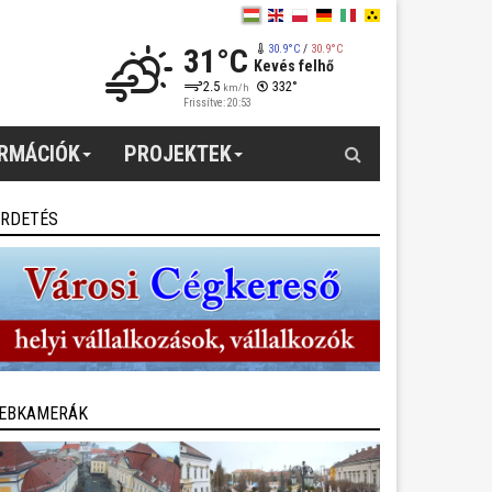
31°C
30.9°C
/
30.9°C
Kevés felhő
2.5
332°
km/h
Frissítve: 20:53
Keresés
ORMÁCIÓK
PROJEKTEK
IRDETÉS
EBKAMERÁK