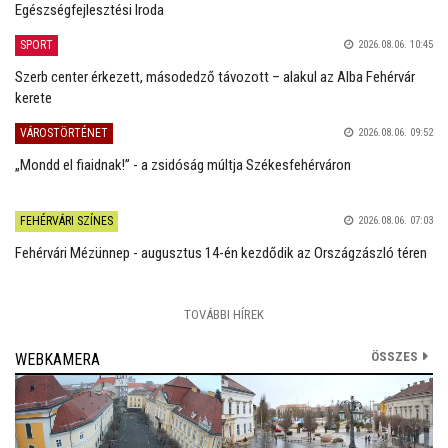
Egészségfejlesztési Iroda
SPORT
2026.08.06. 10:45
Szerb center érkezett, másodedző távozott – alakul az Alba Fehérvár
kerete
VÁROSTÖRTÉNET
2026.08.06. 09:52
„Mondd el fiaidnak!” - a zsidóság múltja Székesfehérváron
FEHÉRVÁRI SZÍNES
2026.08.06. 07:03
Fehérvári Mézünnep - augusztus 14-én kezdődik az Országzászló téren
TOVÁBBI HÍREK
ÖSSZES
WEBKAMERA