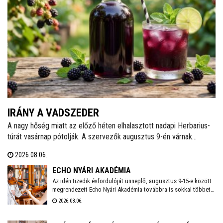
IRÁNY A VADSZEDER
A nagy hőség miatt az előző héten elhalasztott nadapi Herbarius-
túrát vasárnap pótolják. A szervezők augusztus 9-én várnak
mindenkit, aki szívesen csatlakozna a programhoz, hogy a
2026.08.06.
vitaminokban és ásványi anyagokban gazdag vadszederből
gyűjtsön Lencsés Rita gyógynövényszakértő vezetésével. A túra
ECHO NYÁRI AKADÉMIA
Nadapról indul, a részvételhez ezúttal is előzetes bejelentkezést
Az idén tizedik évfordulóját ünneplő, augusztus 9-15-e között
megrendezett Echo Nyári Akadémia továbbra is sokkal többet
kérnek a szokásos elérhetőségeken.
kínál, mint egy hagyományos zenei mesterkurzus. A családias
2026.08.06.
légkörnek, az intenzív művészi programnak és a különleges
környezetben történő elvonulásnak köszönhetően az Akadémia