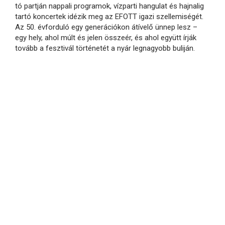
tó partján nappali programok, vízparti hangulat és hajnalig
tartó koncertek idézik meg az EFOTT igazi szellemiségét.
Az 50. évforduló egy generációkon átívelő ünnep lesz –
egy hely, ahol múlt és jelen összeér, és ahol együtt írják
tovább a fesztivál történetét a nyár legnagyobb buliján.