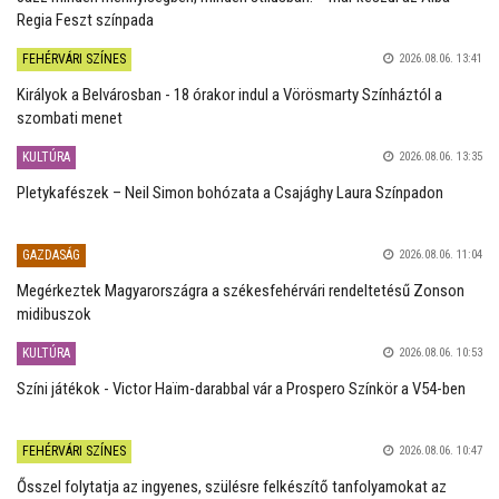
Regia Feszt színpada
FEHÉRVÁRI SZÍNES
2026.08.06. 13:41
Királyok a Belvárosban - 18 órakor indul a Vörösmarty Színháztól a
szombati menet
KULTÚRA
2026.08.06. 13:35
Pletykafészek – Neil Simon bohózata a Csajághy Laura Színpadon
GAZDASÁG
2026.08.06. 11:04
Megérkeztek Magyarországra a székesfehérvári rendeltetésű Zonson
midibuszok
KULTÚRA
2026.08.06. 10:53
Színi játékok - Victor Haïm-darabbal vár a Prospero Színkör a V54-ben
FEHÉRVÁRI SZÍNES
2026.08.06. 10:47
Ősszel folytatja az ingyenes, szülésre felkészítő tanfolyamokat az