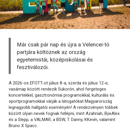
Már csak pár nap és újra a Velencei-tó
partjára költöznek az ország
egyetemistái, középiskolásai és
fesztiválozói.
A 2026-os EFOTT-ot július 8-a, szerda és július 12-e,
vasárnap között rendezik Sukorón, ahol fergeteges
koncertekkel, gasztronómiai programokkal, kulturális és
sportprogramokkal várják a látogatókat Magyarország
legnagyobb hallgatói eseményén! A rendezvényen többek
között olyan nevek fognak fellépni, mint Azahriah, ByeAlex
és a Slepp, a VALMAR, a BSW, T. Danny, KKevin, valamint
Bruno X Spacc.