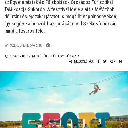
az Egyetemisták és Főiskolások Országos Turisztikai
Találkozója Sukorón. A fesztivál ideje alatt a MÁV több
délutáni és éjszakai járatot is megállít Kápolnásnyéken,
így segítve a bulizók hazajutását mind Székesfehérvár,
mind a főváros felé.
SZEKESFEHERVAR.HU
.
2026.07.06. 12:14 |
KÖRÜLBELÜL EGY HÓNAPJA
MEGOSZTÁS: