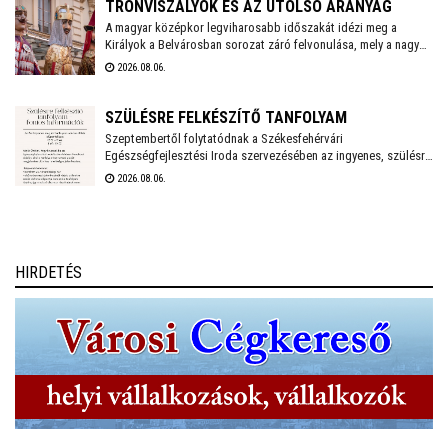
egyedülálló találkozási pontja a művésztanároknak, a fiatal
TRÓNVISZÁLYOK ÉS AZ UTOLSÓ ARANYÁG
zenészeknek és a közönségnek.
A magyar középkor legviharosabb időszakát idézi meg a
Királyok a Belvárosban sorozat záró felvonulása, mely a nagy
hőség miatt a szokásosnál egy órával később, 18 órakor indul
2026.08.06.
a Vörösmarty Színháztól. A menetet gólyalábasok és
régizenészek kísérik.
SZÜLÉSRE FELKÉSZÍTŐ TANFOLYAM
Szeptembertől folytatódnak a Székesfehérvári
Egészségfejlesztési Iroda szervezésében az ingyenes, szülésre
felkészítő tanfolyamok. Az idei évben még két turnusra lehet
2026.08.06.
jelentkezni és várják a 20. várandósági hetet betöltött leendő
anyukák jelentkezését.
HIRDETÉS