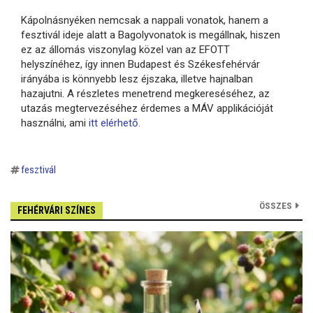
Kápolnásnyéken nemcsak a nappali vonatok, hanem a
fesztivál ideje alatt a Bagolyvonatok is megállnak, hiszen
ez az állomás viszonylag közel van az EFOTT
helyszínéhez, így innen Budapest és Székesfehérvár
irányába is könnyebb lesz éjszaka, illetve hajnalban
hazajutni. A részletes menetrend megkereséséhez, az
utazás megtervezéséhez érdemes a MÁV applikációját
használni, ami
itt elérhető.
fesztivál
ÖSSZES
FEHÉRVÁRI SZÍNES