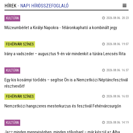
HÍREK
- NAPI HÍRÖSSZEFOGLALÓ
KULTÚRA
2026.08.06. 20:23
Múzeumbérlet a Királyi Napokra - féláronkapható a kombinált jegy
FEHÉRVÁRI SZÍNES
2026.08.06. 19:07
Irány a vadszeder – augusztus 9-én vár mindenkit a túrára Lencsés Rita
KULTÚRA
2026.08.06. 16:37
Egy kis kosárnyi törődés – segítse Ön is a Nemzetközi Néptáncfesztivál
résztvevőit!
FEHÉRVÁRI SZÍNES
2026.08.06. 16:03
Nemzetközi hangszeres mesterkurzus és fesztivál Fehérvárcsurgón
KULTÚRA
2026.08.06. 14:19
Jazz minden mennyiségben, minden stílusban! – már készül az Alba