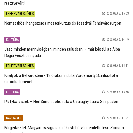
résztvevőit!
FEHÉRVÁRI SZÍNES
2026.08.06. 16:03
Nemzetközi hangszeres mesterkurzus és fesztivál Fehérvárcsurgón
KULTÚRA
2026.08.06. 14:19
Jazz minden mennyiségben, minden stílusban! – már készül az Alba
Regia Feszt színpada
FEHÉRVÁRI SZÍNES
2026.08.06. 13:41
Királyok a Belvárosban - 18 órakor indul a Vörösmarty Színháztól a
szombati menet
KULTÚRA
2026.08.06. 13:35
Pletykafészek – Neil Simon bohózata a Csajághy Laura Színpadon
GAZDASÁG
2026.08.06. 11:04
Megérkeztek Magyarországra a székesfehérvári rendeltetésű Zonson