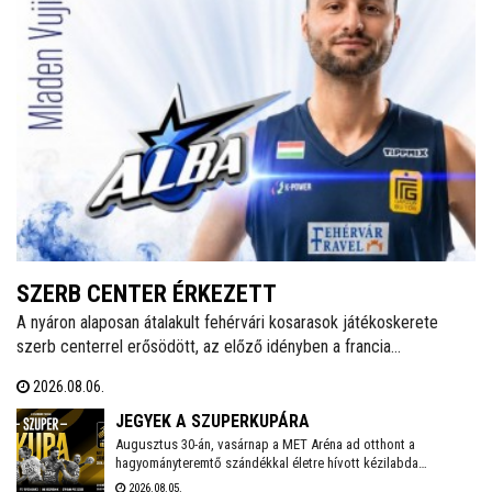
SZERB CENTER ÉRKEZETT
A nyáron alaposan átalakult fehérvári kosarasok játékoskerete
szerb centerrel erősödött, az előző idényben a francia
másodosztályban kosárlabdázó Mladen Vujics érkezik a királyok
2026.08.06.
városába. A klub egy év után elköszönt Carlos Vallejótól, aki a
tavalyi idényben másodedzőként segítette a csapat munkáját.
JEGYEK A SZUPERKUPÁRA
Augusztus 30-án, vasárnap a MET Aréna ad otthont a
hagyományteremtő szándékkal életre hívott kézilabda
szuperkupának. A hölgyeknél a Győri Audi ETO és a
2026.08.05.