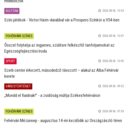
midibuszok
KULTÚRA
2026.08.06. 10:53
Színi játékok - Victor Haïm-darabbal vár a Prospero Színkör a V54-ben
FEHÉRVÁRI SZÍNES
2026.08.06. 10:47
Ősszel folytatja az ingyenes, szülésre felkészítő tanfolyamokat az
Egészségfejlesztési Iroda
SPORT
2026.08.06. 10:45
Szerb center érkezett, másodedző távozott – alakul az Alba Fehérvár
kerete
VÁROSTÖRTÉNET
2026.08.06. 09:52
„Mondd el fiaidnak!” - a zsidóság múltja Székesfehérváron
FEHÉRVÁRI SZÍNES
2026.08.06. 07:03
Fehérvári Mézünnep - augusztus 14-én kezdődik az Országzászló téren