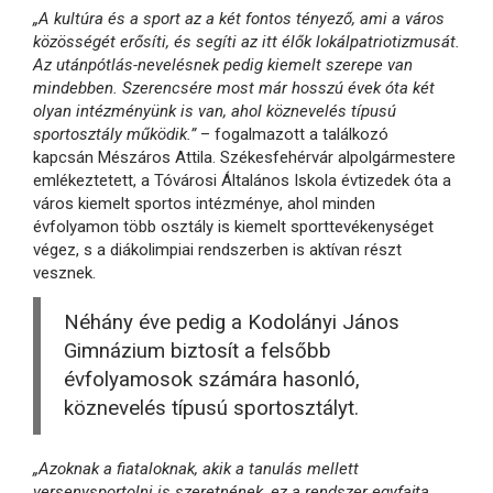
„A kultúra és a sport az a két fontos tényező, ami a város
közösségét erősíti, és segíti az itt élők lokálpatriotizmusát.
Az utánpótlás-nevelésnek pedig kiemelt szerepe van
mindebben. Szerencsére most már hosszú évek óta két
olyan intézményünk is van, ahol köznevelés típusú
sportosztály működik.”
– fogalmazott a találkozó
kapcsán Mészáros Attila. Székesfehérvár alpolgármestere
emlékeztetett, a Tóvárosi Általános Iskola évtizedek óta a
város kiemelt sportos intézménye, ahol minden
évfolyamon több osztály is kiemelt sporttevékenységet
végez, s a diákolimpiai rendszerben is aktívan részt
vesznek.
Néhány éve pedig a Kodolányi János
Gimnázium biztosít a felsőbb
évfolyamosok számára hasonló,
köznevelés típusú sportosztályt.
„Azoknak a fiataloknak, akik a tanulás mellett
versenysportolni is szeretnének, ez a rendszer egyfajta