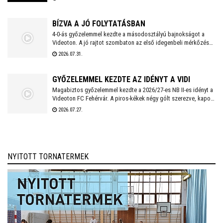
Ferencváros, míg a férfiaknál a Veszprém és a Szeged küzd
meg a serlegért. A világklasszis csapatokat felvonultató
kézilabdaünnepre jegyek már kaphatók!
BÍZVA A JÓ FOLYTATÁSBAN
4-0-ás győzelemmel kezdte a másodosztályú bajnokságot a
Videoton. A jó rajtot szombaton az első idegenbeli mérkőzés
követi, a tavaly még NB I-es Kazincbarcika otthonában.
2026.07.31.
GYŐZELEMMEL KEZDTE AZ IDÉNYT A VIDI
Magabiztos győzelemmel kezdte a 2026/27-es NB II-es idényt a
Videoton FC Fehérvár. A piros-kékek négy gólt szerezve, kapott
találat nélkül múlták felül a tavalyi szezon negyedik
2026.07.27.
helyezettjét.
NYITOTT TORNATERMEK