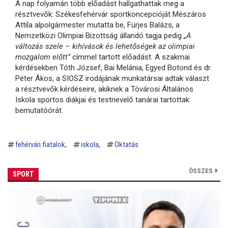
A nap folyamán több előadást hallgathattak meg a
résztvevők: Székesfehérvár sportkoncepcióját Mészáros
Attila alpolgármester mutatta be, Fürjes Balázs, a
Nemzetközi Olimpiai Bizottság állandó tagja pedig
„A
változás szele – kihívások és lehetőségek az olimpiai
mozgalom előtt”
címmel tartott előadást. A szakmai
kérdésekben Tóth József, Bai Melánia, Egyed Botond és dr.
Péter Ákos, a SIOSZ irodájának munkatársai adtak választ
a résztvevők kérdéseire, akiknek a Tóvárosi Általános
Iskola sportos diákjai és testnevelő tanárai tartottak
bemutatóórát.
fehérvári fiatalok
iskola
Oktatás
ÖSSZES
SPORT