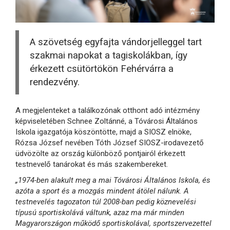
A szövetség egyfajta vándorjelleggel tart
szakmai napokat a tagiskolákban, így
érkezett csütörtökön Fehérvárra a
rendezvény.
A megjelenteket a találkozónak otthont adó intézmény
képviseletében Schnee Zoltánné, a Tóvárosi Általános
Iskola igazgatója köszöntötte, majd a SIOSZ elnöke,
Rózsa József nevében Tóth József SIOSZ-irodavezető
üdvözölte az ország különböző pontjairól érkezett
testnevelő tanárokat és más szakembereket.
„1974-ben alakult meg a mai Tóvárosi Általános Iskola, és
azóta a sport és a mozgás mindent átölel nálunk. A
testnevelés tagozaton túl 2008-ban pedig köznevelési
típusú sportiskolává váltunk, azaz ma már minden
Magyarországon működő sportiskolával, sportszervezettel