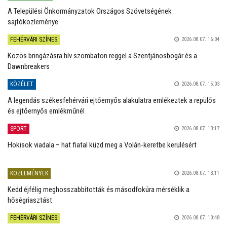
A Települési Önkormányzatok Országos Szövetségének
sajtóközleménye
FEHÉRVÁRI SZÍNES
2026.08.07. 16:04
Közös bringázásra hív szombaton reggel a Szentjánosbogár és a
Dawnbreakers
KÖZÉLET
2026.08.07. 15:03
A legendás székesfehérvári ejtőernyős alakulatra emlékeztek a repülős
és ejtőernyős emlékműnél
SPORT
2026.08.07. 13:17
Hokisok viadala – hat fiatal küzd meg a Volán-keretbe kerülésért
KÖZLEMÉNYEK
2026.08.07. 13:11
Kedd éjfélig meghosszabbították és másodfokúra mérséklik a
hőségriasztást
FEHÉRVÁRI SZÍNES
2026.08.07. 10:48