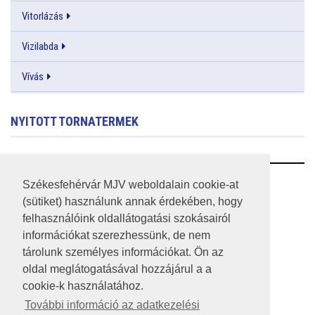
Vitorlázás
Vizilabda
Vívás
NYITOTT TORNATERMEK
RSS
Székesfehérvár MJV weboldalain cookie-at
(sütiket) használunk annak érdekében, hogy
A HONLAP 2017.03.31-I ÁLLAPOTA
felhasználóink oldallátogatási szokásairól
információkat szerezhessünk, de nem
JOGI NYILATKOZAT
tárolunk személyes információkat. Ön az
IMPRESSZUM
oldal meglátogatásával hozzájárul a a
cookie-k használatához.
MÉDIAAJÁNLAT
További információ az adatkezelési