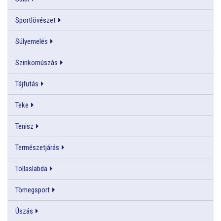
Sportlövészet
Súlyemelés
Szinkornúszás
Tájfutás
Teke
Tenisz
Természetjárás
Tollaslabda
Tömegsport
Úszás