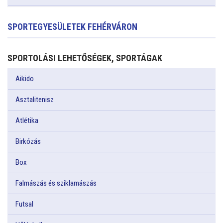
SPORTEGYESÜLETEK FEHÉRVÁRON
SPORTOLÁSI LEHETŐSÉGEK, SPORTÁGAK
Aikido
Asztalitenisz
Atlétika
Birkózás
Box
Falmászás és sziklamászás
Futsal