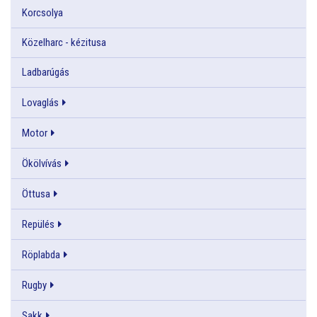
Korcsolya
Közelharc - kézitusa
Ladbarúgás
Lovaglás
Motor
Ökölvívás
Öttusa
Repülés
Röplabda
Rugby
Sakk