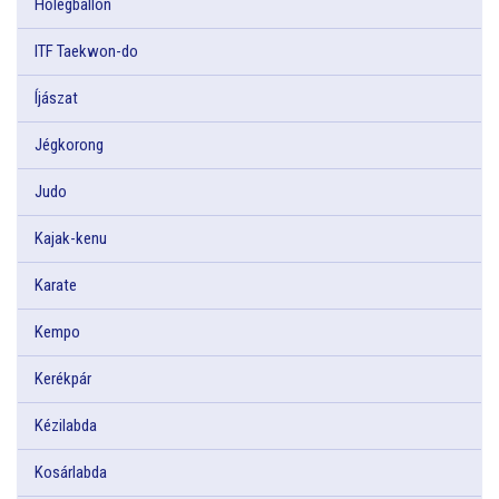
Hőlégballon
ITF Taekwon-do
Íjászat
Jégkorong
Judo
Kajak-kenu
Karate
Kempo
Kerékpár
Kézilabda
Kosárlabda