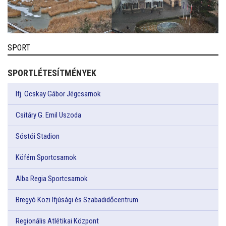
SPORT
SPORTLÉTESÍTMÉNYEK
Ifj. Ocskay Gábor Jégcsarnok
Csitáry G. Emil Uszoda
Sóstói Stadion
Köfém Sportcsarnok
Alba Regia Sportcsarnok
Bregyó Közi Ifjúsági és Szabadidőcentrum
Regionális Atlétikai Központ