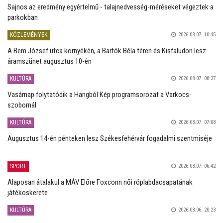
Sajnos az eredmény egyértelmű - talajnedvesség-méréseket végeztek a
parkokban
KÖZLEMÉNYEK
2026.08.07. 10:45
A Bem József utca környékén, a Bartók Béla téren és Kisfaludon lesz
áramszünet augusztus 10-én
KULTÚRA
2026.08.07. 08:37
Vasárnap folytatódik a Hangból Kép programsorozat a Varkocs-
szobornál
KULTÚRA
2026.08.07. 07:08
Augusztus 14-én pénteken lesz Székesfehérvár fogadalmi szentmiséje
SPORT
2026.08.07. 06:42
Alaposan átalakul a MÁV Előre Foxconn női röplabdacsapatának
játékoskerete
KULTÚRA
2026.08.06. 20:23