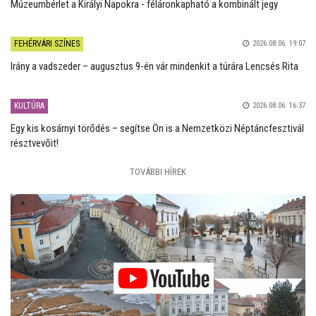
Múzeumbérlet a Királyi Napokra - féláronkapható a kombinált jegy
FEHÉRVÁRI SZÍNES
2026.08.06. 19:07
Irány a vadszeder – augusztus 9-én vár mindenkit a túrára Lencsés Rita
KULTÚRA
2026.08.06. 16:37
Egy kis kosárnyi törődés – segítse Ön is a Nemzetközi Néptáncfesztivál
résztvevőit!
TOVÁBBI HÍREK