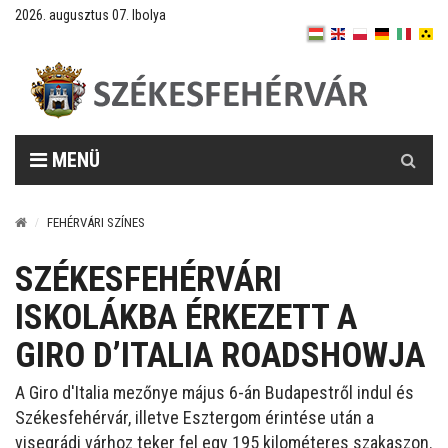
2026. augusztus 07. Ibolya
Keresés
MENÜ
FEHÉRVÁRI SZÍNES
SZÉKESFEHÉRVÁRI
ISKOLÁKBA ÉRKEZETT A
GIRO D’ITALIA ROADSHOWJA
A Giro d'Italia mezőnye május 6-án Budapestről indul és
Székesfehérvár, illetve Esztergom érintése után a
visegrádi várhoz teker fel egy 195 kilométeres szakaszon.