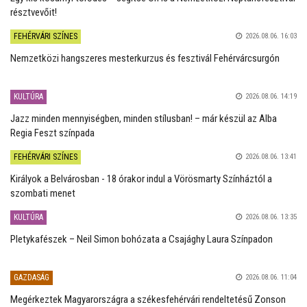
résztvevőit!
FEHÉRVÁRI SZÍNES
2026.08.06. 16:03
Nemzetközi hangszeres mesterkurzus és fesztivál Fehérvárcsurgón
KULTÚRA
2026.08.06. 14:19
Jazz minden mennyiségben, minden stílusban! – már készül az Alba
Regia Feszt színpada
FEHÉRVÁRI SZÍNES
2026.08.06. 13:41
Királyok a Belvárosban - 18 órakor indul a Vörösmarty Színháztól a
szombati menet
KULTÚRA
2026.08.06. 13:35
Pletykafészek – Neil Simon bohózata a Csajághy Laura Színpadon
GAZDASÁG
2026.08.06. 11:04
Megérkeztek Magyarországra a székesfehérvári rendeltetésű Zonson