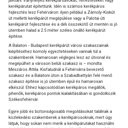
javítani. Irányhelyes kerékpársávokat, felfestéseket vagy
kerékpárutat építettünk. Idén is számos kerékpáros
fejlesztés lesz Fehérváron: ilyen például a Zámoly-Kiskút
út melletti kerékpárút megépülése vagy a Palotai úti
kerékpárút fejlesztése és a déli összekötő út mentén is jó
ütemben halad a 2.5 méter széles önálló kerékpárút
építése.
A Balaton - Budapest kerékpárút városi szakaszainak
kiépítéséhez komoly egyeztetéseken vannak túl a
szakemberek. Hamarosan végleges lesz az útvonal és
megépülhet a városon belüli szakasz is – mondta
Mészáros Attila. Kisfaludnál a Fehérvárra bevezető
szakasz és a Balatoni úton a Szabadbattyán felé menő
szakasz építése is jó ütemben épül és hamarosan
elkészül. Ehhez kapcsolódóan kerékpáros megállók,
pihenők, kerékpáros pontok kialakításában is gondolkozik
Székesfehérvár.
Egyre jobb és biztonságosabb megoldásokat találnak a
közlekedési szakemberek a kerékpárosoknak, mert úgy
látjuk, hogy sokan nem merik a kerékpárutakat használni