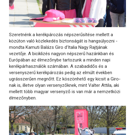
Szeretnénk a kerékpározás népszerűsítése mellett a
közúton való közlekedés biztonságát is hangsúlyozni -
mondta Kamuti Balázs Giro d’Italia Nagy Rajtjának
vezetője. A biciklizés nagyon népszerű hazánkban és
Európában az élmezőnybe tartozunk a minden napi
kerékpárhasználók számában. A szabadidős és a
versenyszerű kerékpározás pedig az elmúlt években
ugrásszerűen megnőtt. Ez köszönhető egy kicsit a Giro-
nak is, illetve olyan versenyzőknek, mint Valter Attila, aki
mellett több magyar versenyző is van már a nemzetközi
élmezőnyben.