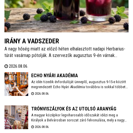
IRÁNY A VADSZEDER
A nagy hőség miatt az előző héten elhalasztott nadapi Herbarius-
túrát vasárnap pótolják. A szervezők augusztus 9-én várnak
mindenkit, aki szívesen csatlakozna a programhoz, hogy a
2026.08.06.
vitaminokban és ásványi anyagokban gazdag vadszederből
gyűjtsön Lencsés Rita gyógynövényszakértő vezetésével. A túra
ECHO NYÁRI AKADÉMIA
Nadapról indul, a részvételhez ezúttal is előzetes bejelentkezést
Az idén tizedik évfordulóját ünneplő, augusztus 9-15-e között
megrendezett Echo Nyári Akadémia továbbra is sokkal többet
kérnek a szokásos elérhetőségeken.
kínál, mint egy hagyományos zenei mesterkurzus. A családias
2026.08.06.
légkörnek, az intenzív művészi programnak és a különleges
környezetben történő elvonulásnak köszönhetően az Akadémia
egyedülálló találkozási pontja a művésztanároknak, a fiatal
TRÓNVISZÁLYOK ÉS AZ UTOLSÓ ARANYÁG
zenészeknek és a közönségnek.
A magyar középkor legviharosabb időszakát idézi meg a
Királyok a Belvárosban sorozat záró felvonulása, mely a nagy
hőség miatt a szokásosnál egy órával később, 18 órakor indul
2026.08.06.
a Vörösmarty Színháztól. A menetet gólyalábasok és