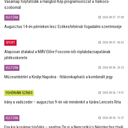
Vasárnap folytatódik a Hangból Kép programsorozat a Varkocs-
szobornál
KULTÚRA
2026.08.07. 07:08
Augusztus 14-én pénteken lesz Székesfehérvár fogadalmi szentmiséje
SPORT
2026.08.07. 06:42
Alaposan átalakul a MÁV Előre Foxconn női röplabdacsapatának
játékoskerete
KULTÚRA
2026.08.06. 20:23
Múzeumbérlet a Királyi Napokra - féláronkapható a kombinált jegy
FEHÉRVÁRI SZÍNES
2026.08.06. 19:07
Irány a vadszeder – augusztus 9-én vár mindenkit a túrára Lencsés Rita
KULTÚRA
2026.08.06. 16:37
Egy kis kosárnyi törődés – segítse Ön is a Nemzetközi Néptáncfesztivál