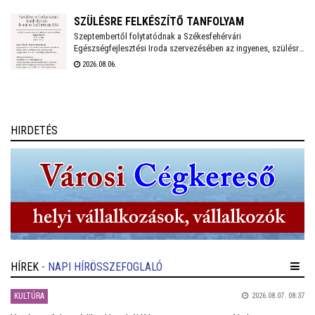
régizenészek kísérik.
SZÜLÉSRE FELKÉSZÍTŐ TANFOLYAM
Szeptembertől folytatódnak a Székesfehérvári
Egészségfejlesztési Iroda szervezésében az ingyenes, szülésre
felkészítő tanfolyamok. Az idei évben még két turnusra lehet
2026.08.06.
jelentkezni és várják a 20. várandósági hetet betöltött leendő
anyukák jelentkezését.
HIRDETÉS
HÍREK
- NAPI HÍRÖSSZEFOGLALÓ
KULTÚRA
2026.08.07. 08:37