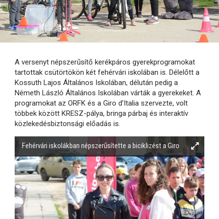
A versenyt népszerűsítő kerékpáros gyerekprogramokat
tartottak csütörtökön két fehérvári iskolában is. Délelőtt a
Kossuth Lajos Általános Iskolában, délután pedig a
Németh László Általános Iskolában várták a gyerekeket. A
programokat az ORFK és a Giro d’Italia szervezte, volt
többek között KRESZ-pálya, bringa párbaj és interaktív
közlekedésbiztonsági előadás is.
Fehérvári iskolákban népszerűsítette a biciklizést a Giro