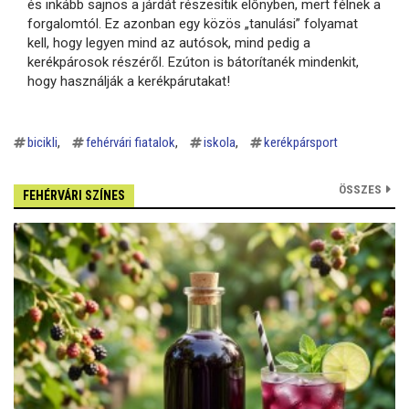
és inkább sajnos a járdát részesítik előnyben, mert félnek a
forgalomtól. Ez azonban egy közös „tanulási” folyamat
kell, hogy legyen mind az autósok, mind pedig a
kerékpárosok részéről. Ezúton is bátorítanék mindenkit,
hogy használják a kerékpárutakat!
bicikli
fehérvári fiatalok
iskola
kerékpársport
ÖSSZES
FEHÉRVÁRI SZÍNES