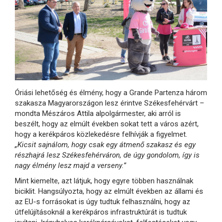
Óriási lehetőség és élmény, hogy a Grande Partenza három
szakasza Magyarországon lesz érintve Székesfehérvárt –
mondta Mészáros Attila alpolgármester, aki arról is
beszélt, hogy az elmúlt években sokat tett a város azért,
hogy a kerékpáros közlekedésre felhívják a figyelmet.
„Kicsit sajnálom, hogy csak egy átmenő szakasz és egy
részhajrá lesz Székesfehérváron, de úgy gondolom, így is
nagy élmény lesz majd a verseny.”
Mint kiemelte, azt látjuk, hogy egyre többen használnak
biciklit. Hangsúlyozta, hogy az elmúlt években az állami és
az EU-s forrásokat is úgy tudtuk felhasználni, hogy az
útfelújításoknál a kerékpáros infrastruktúrát is tudtuk