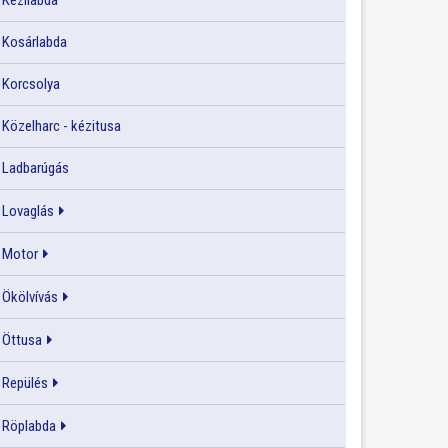
Kézilabda
Kosárlabda
Korcsolya
Közelharc - kézitusa
Ladbarúgás
Lovaglás
Motor
Ökölvívás
Öttusa
Repülés
Röplabda