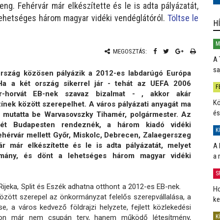
g. Fehérvár már elkészítette és le is adta pályázatát,
 lehetséges három magyar vidéki vendéglátóról.
Töltse le
H
M
MEGOSZTÁS:
A 
sa
rszág közösen pályázik a 2012-es labdarúgó Európa
Ha a két ország sikerrel jár - tehát az UEFA 2006
F
-horvát EB-nek szavaz bizalmat - , akkor akár
Kö
ínek között szerepelhet. A város pályázati anyagát ma
és
n mutatta be Warvasovszky Tihamér, polgármester. Az
jét Budapesten rendeznék, a három kiadó vidéki
K
ehérvár mellett Győr, Miskolc, Debrecen, Zalaegerszeg
r már elkészítette és le is adta pályázatát, melyet
A 
rmány, és dönt a lehetséges három magyar vidéki
a 
S
Rijeka, Split és Eszék adhatna otthont a 2012-es EB-nek.
Ho
között szerepel az önkormányzat felelős szerepvállalása, a
ke
, a város kedvező földrajzi helyzete, fejlett közlekedési
adion már nem csupán terv, hanem működő létesítmény,
K