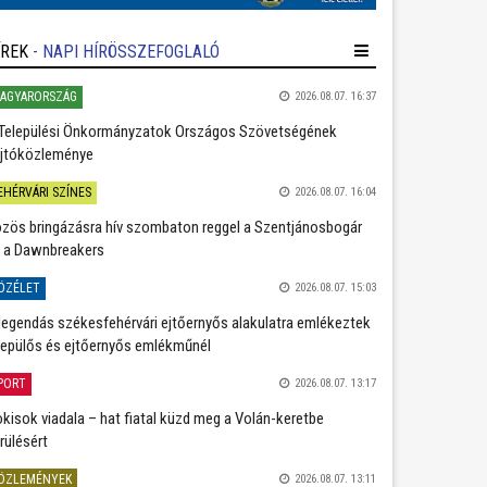
ÍREK
- NAPI HÍRÖSSZEFOGLALÓ
AGYARORSZÁG
2026.08.07. 16:37
Települési Önkormányzatok Országos Szövetségének
jtóközleménye
EHÉRVÁRI SZÍNES
2026.08.07. 16:04
zös bringázásra hív szombaton reggel a Szentjánosbogár
 a Dawnbreakers
ÖZÉLET
2026.08.07. 15:03
legendás székesfehérvári ejtőernyős alakulatra emlékeztek
repülős és ejtőernyős emlékműnél
PORT
2026.08.07. 13:17
kisok viadala – hat fiatal küzd meg a Volán-keretbe
rülésért
ÖZLEMÉNYEK
2026.08.07. 13:11