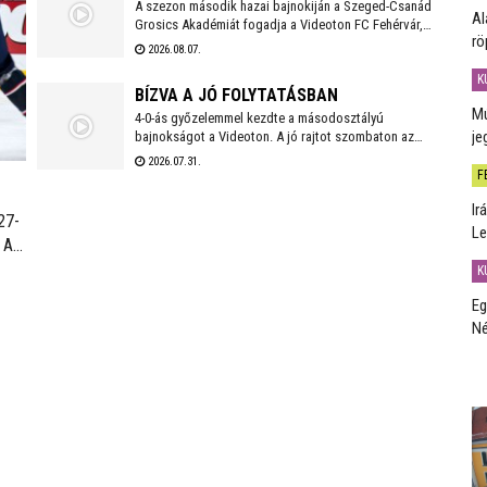
A szezon második hazai bajnokiján a Szeged-Csanád
Al
Grosics Akadémiát fogadja a Videoton FC Fehérvár,
rö
amely a Kazincbarcika elleni vereséget követően
2026.08.07.
szeretne ismét győzelemmel örömet szerezni
K
szurkolóinak.
BÍZVA A JÓ FOLYTATÁSBAN
Mú
4-0-ás győzelemmel kezdte a másodosztályú
je
bajnokságot a Videoton. A jó rajtot szombaton az
első idegenbeli mérkőzés követi, a tavaly még NB I-es
2026.07.31.
Kazincbarcika otthonában.
F
Ir
27-
Le
 Az
ül a
K
án
Eg
Né