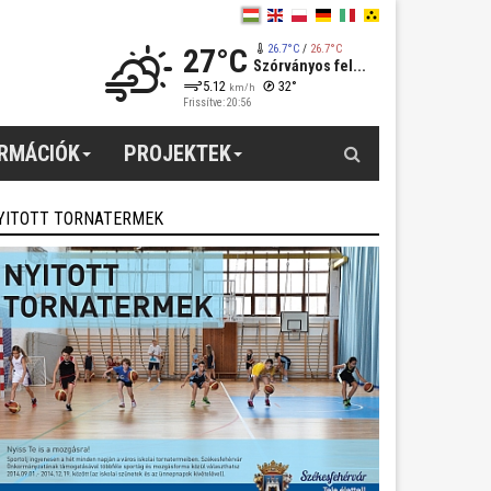
27°C
26.7°C
/
26.7°C
Szórványos fel...
5.12
32°
km/h
Frissítve: 20:56
Keresés
ORMÁCIÓK
PROJEKTEK
YITOTT TORNATERMEK