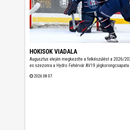
HOKISOK VIADALA
Augusztus elején megkezdte a felkészülést a 2026/20
es szezonra a Hydro Fehérvár AV19 jégkorongcsapata.
edzéseken részt vesz a FEHA19 hat fiatalja is, akik köz
2026.08.07.
legjobb teljesítményt nyújtó játékos csatlakozhat a Vol
ICEHL-keretéhez.