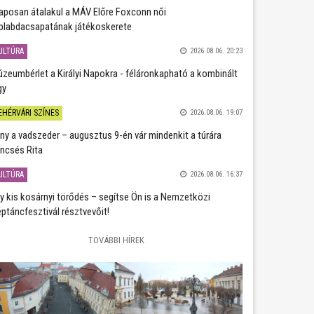
aposan átalakul a MÁV Előre Foxconn női
plabdacsapatának játékoskerete
ULTÚRA
2026.08.06. 20:23
zeumbérlet a Királyi Napokra - féláronkapható a kombinált
gy
EHÉRVÁRI SZÍNES
2026.08.06. 19:07
ány a vadszeder – augusztus 9-én vár mindenkit a túrára
ncsés Rita
ULTÚRA
2026.08.06. 16:37
y kis kosárnyi törődés – segítse Ön is a Nemzetközi
ptáncfesztivál résztvevőit!
TOVÁBBI HÍREK