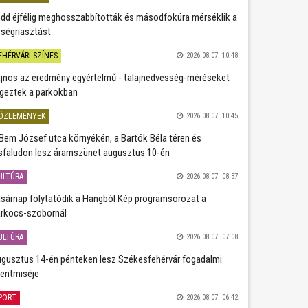
dd éjfélig meghosszabbították és másodfokúra mérséklik a
ségriasztást
EHÉRVÁRI SZÍNES
2026.08.07. 10:48
jnos az eredmény egyértelmű - talajnedvesség-méréseket
geztek a parkokban
ÖZLEMÉNYEK
2026.08.07. 10:45
Bem József utca környékén, a Bartók Béla téren és
sfaludon lesz áramszünet augusztus 10-én
ULTÚRA
2026.08.07. 08:37
sárnap folytatódik a Hangból Kép programsorozat a
rkocs-szobornál
ULTÚRA
2026.08.07. 07:08
gusztus 14-én pénteken lesz Székesfehérvár fogadalmi
entmiséje
PORT
2026.08.07. 06:42