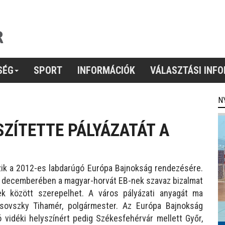
SÉG
SPORT
INFORMÁCIÓK
VÁLASZTÁSI INF
N
ZÍTETTE PÁLYÁZATÁT A
ik a 2012-es labdarúgó Európa Bajnokság rendezésére.
006 decemberében a magyar-horvát EB-nek szavaz bizalmat
ek között szerepelhet. A város pályázati anyagát ma
asovszky Tihamér, polgármester. Az Európa Bajnokság
vidéki helyszínért pedig Székesfehérvár mellett Győr,