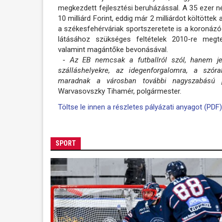
megkezdett fejlesztési beruházással. A 35 ezer né
10 milliárd Forint, eddig már 2 milliárdot költötte
a székesfehérváriak sportszeretete is a koronázó v
látásához szükséges feltételek 2010-re megt
valamint magántőke bevonásával.
-
Az EB nemcsak a futballról szól, hanem jel
szálláshelyekre, az idegenforgalomra, a szórak
maradnak a városban további nagyszabású pr
Warvasovszky Tihamér, polgármester.
Töltse le innen a részletes pályázati anyagot (PDF)
SPORT