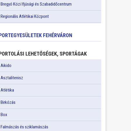
Bregyó Közi Ifjúsági és Szabadidőcentrum
Regionális Atlétikai Központ
PORTEGYESÜLETEK FEHÉRVÁRON
PORTOLÁSI LEHETŐSÉGEK, SPORTÁGAK
Aikido
Asztalitenisz
Atlétika
Birkózás
Box
Falmászás és sziklamászás