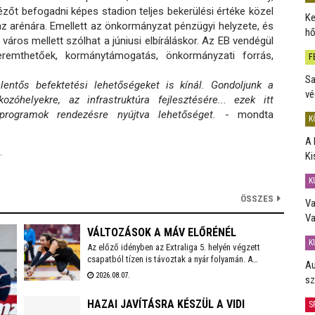
zőt befogadni képes stadion teljes bekerülési értéke közel
Ke
k az arénára. Emellett az önkormányzat pénzügyi helyzete, és
hő
áros mellett szólhat a júniusi elbíráláskor. Az EB vendégül
eremthetőek, kormánytámogatás, önkormányzati forrás,
F
Sa
entős befektetési lehetőségeket is kínál. Gondoljunk a
vé
ozóhelyekre, az infrastruktúra fejlesztésére... ezek itt
ogramok rendezésre nyújtva lehetőséget.
- mondta
K
A 
.
Ki
K
ÖSSZES
Va
Va
VÁLTOZÁSOK A MÁV ELŐRÉNÉL
K
Az előző idényben az Extraliga 5. helyén végzett
csapatból tízen is távoztak a nyár folyamán. A
Au
holtszezonban reményteljes magyar és külföldi
2026.08.07.
sz
fiatalokkal, valamint bolgár válogatott tehetséggel is
erősödött az együttes, melynek szakmai munkájáért a
HAZAI JAVÍTÁSRA KÉSZÜL A VIDI
S
2026/2027-es évadban is Kaszap Tamás felel.