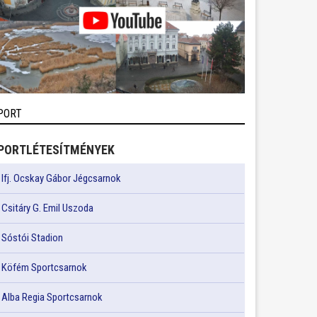
PORT
PORTLÉTESÍTMÉNYEK
Ifj. Ocskay Gábor Jégcsarnok
Csitáry G. Emil Uszoda
Sóstói Stadion
Köfém Sportcsarnok
Alba Regia Sportcsarnok