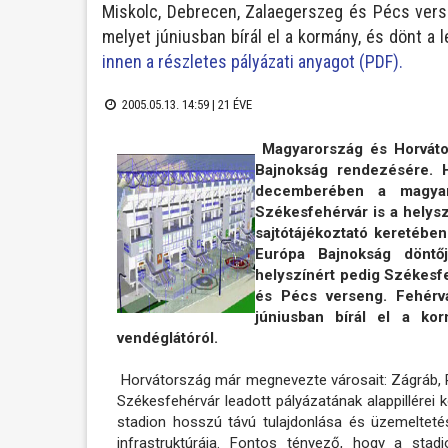
Miskolc, Debrecen, Zalaegerszeg és Pécs versen
melyet júniusban bírál el a kormány, és dönt a
innen a részletes pályázati anyagot (PDF).
2005.05.13. 14:59 |
21 ÉVE
Magyarország és Horváto
Bajnokság rendezésére. 
decemberében a magyar
Székesfehérvár is a helysz
sajtótájékoztató keretébe
Európa Bajnokság döntő
helyszínért pedig Székesf
és Pécs verseng. Fehérvá
júniusban bírál el a ko
vendéglátóról.
Horvátország már megnevezte városait: Zágráb, 
Székesfehérvár leadott pályázatának alappillérei 
stadion hosszú távú tulajdonlása és üzemeltetése
infrastruktúrája. Fontos tényező, hogy a st