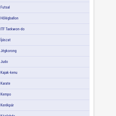
Futsal
Hőlégballon
ITF Taekwon-do
Íjászat
Jégkorong
Judo
Kajak-kenu
Karate
Kempo
Kerékpár