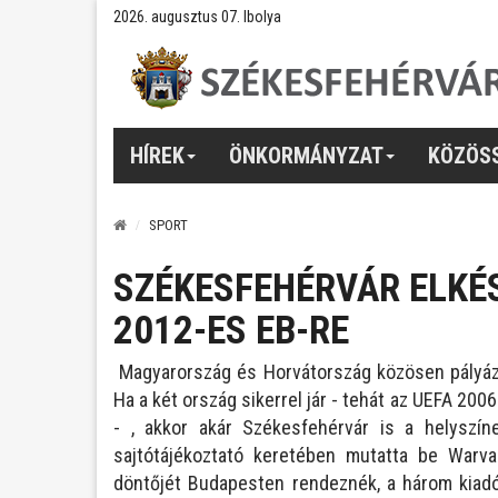
2026. augusztus 07. Ibolya
HÍREK
ÖNKORMÁNYZAT
KÖZÖS
SPORT
SZÉKESFEHÉRVÁR ELKÉS
2012-ES EB-RE
Magyarország és Horvátország közösen pályáz
Ha a két ország sikerrel jár - tehát az UEFA 2
- , akkor akár Székesfehérvár is a helyszín
sajtótájékoztató keretében mutatta be Warv
döntőjét Budapesten rendeznék, a három kiadó 