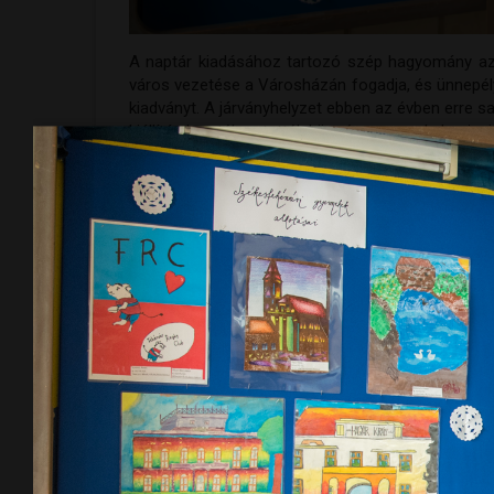
A naptár kiadásához tartozó szép hagyomány az is
város vezetése a Városházán fogadja, és ünnepél
kiadványt. A járványhelyzet ebben az évben erre s
kiállítás keretében tették közzé a gyermekek rajzai