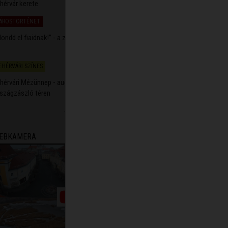
hérvár kerete
ÁROSTÖRTÉNET
2026.08.06. 09:52
ondd el fiaidnak!” - a zsidóság múltja Székesfehérváron
EHÉRVÁRI SZÍNES
2026.08.06. 07:03
hérvári Mézünnep - augusztus 14-én kezdődik az
szágzászló téren
TOVÁBBI HÍREK
ÖSSZES
EBKAMERA