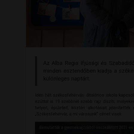
Az Alba Regia Ifjúsági és Szabadid
minden esztendőben kiadja a székesf
különleges naptárt.
Idén hét székesfehérvári általános iskola kapcs
ezúttal is 19 szebbnél szebb rajz díszíti, melye
helyeit, épületeit, köztéri alkotásait jeleníte
„Székesfehérvár, a mi városunk” címet viseli.
Bemutatták a gyermekrajzokból összeállított 2021-es f