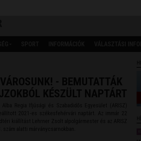
SÉG
SPORT
INFORMÁCIÓK
VÁLASZTÁSI INF
H
 VÁROSUNK! - BEMUTATTÁK
AJZOKBÓL KÉSZÜLT NAPTÁRT
Alba Regia Ifjúsági és Szabadidős Egyesület (ARISZ)
állított 2021-es székesfehérvári naptárt. Az immár 22
H
éri kiállítást Lehrner Zsolt alpolgármester és az ARISZ
3. szám alatti márványcsarnokban.
K