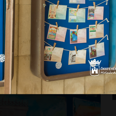
3
totta meg, aki elmondta, hogy nagy öröm a város közössége
idős Egyesület ismét kiadta a székesfehérvári általános
s mutatós asztali naptárát. „Ez a 22. alkalom, hogy az ARISZ
éggel tölthet el minket, hogy a koronavírus-járvány hozta
nt két évtizedes hagyomány.