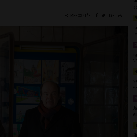
Mú
je
MEGOSZTÁS:
F
Ir
Le
K
Eg
Né
F
Ne
Fe
K
Ja
Al
F
Ki