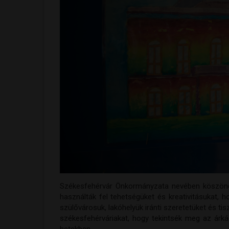
Székesfehérvár Önkormányzata nevében köszönet
használták fel tehetségüket és kreativitásukat, h
szülővárosuk, lakóhelyük iránti szeretetüket és tisz
székesfehérváriakat, hogy tekintsék meg az árkád