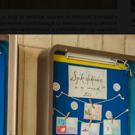
, hogy az alkotókat, szüleiket és felkészítő tanáraikat a
F
yes keretek között mutatják be a közönségnek az elkészült
ajnos nem ad lehetőséget, a szervezők ezért egy szabadtéri
t a Fő utca 3. szám alatti márványcsarnok vitrineiben.
F