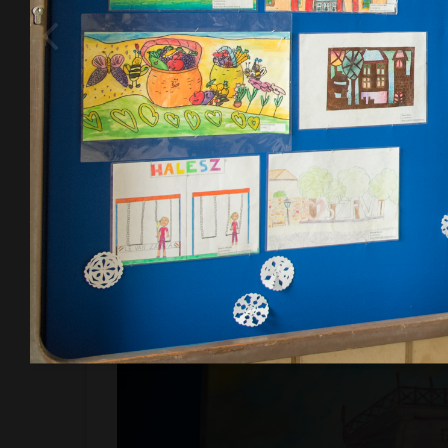
A rajzokból rendezett tárlatot Lehrner Zsolt nyi
számára, hogy az Alba Regia Ifjúsági és Szabad
iskolások rajzaival gazdagon illusztrált, színes é
bemutatja kiadványát, és különösen nagy büszkes
rendkívüli időszakban sem szakadt meg a több mi