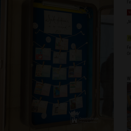
Fe
V
„M
F
Fe
Or
W