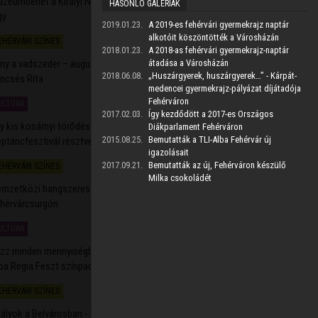
zeumbérlet a Királyi Napokra - féláronkapható a kombinált
HASONLÓ GALÉRIÁK
gy
2019.01.23.
A 2019-es fehérvári gyermekrajz naptár
alkotóit köszöntötték a Városházán
EHÉRVÁRI SZÍNES
2026.08.06. 19:07
2018.01.23.
A 2018-as fehérvári gyermekrajz-naptár
ány a vadszeder – augusztus 9-én vár mindenkit a túrára
átadása a Városházán
2018.06.08.
„Huszárgyerek, huszárgyerek…” - Kárpát-
ncsés Rita
medencei gyermekrajz-pályázat díjátadója
Fehérváron
ULTÚRA
2026.08.06. 16:37
2017.02.03.
Így kezdődött a 2017-es Országos
y kis kosárnyi törődés – segítse Ön is a Nemzetközi
Diákparlament Fehérváron
2015.08.25.
Bemutatták a TLI-Alba Fehérvár új
ptáncfesztivál résztvevőit!
igazolásait
2017.09.21.
Bemutatták az új, Fehérváron készülő
EHÉRVÁRI SZÍNES
2026.08.06. 16:03
Milka csokoládét
mzetközi hangszeres mesterkurzus és fesztivál
hérvárcsurgón
ULTÚRA
2026.08.06. 14:19
zz minden mennyiségben, minden stílusban! – már készül az
ba Regia Feszt színpada
EHÉRVÁRI SZÍNES
2026.08.06. 13:41
rályok a Belvárosban - 18 órakor indul a Vörösmarty