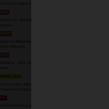
ínháztól a szombati menet
ULTÚRA
2026.08.06. 13:35
etykafészek – Neil Simon bohózata a Csajághy Laura
ínpadon
AZDASÁG
2026.08.06. 11:04
gérkeztek Magyarországra a székesfehérvári rendeltetésű
nson midibuszok
ULTÚRA
2026.08.06. 10:53
íni játékok - Victor Haïm-darabbal vár a Prospero Színkör a
4-ben
EHÉRVÁRI SZÍNES
2026.08.06. 10:47
szel folytatja az ingyenes, szülésre felkészítő
nfolyamokat az Egészségfejlesztési Iroda
PORT
2026.08.06. 10:45
erb center érkezett, másodedző távozott – alakul az Alba