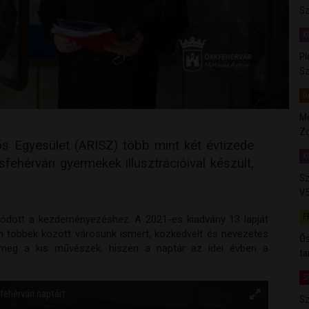
Sz
K
Pl
Sz
G
Me
Zo
ős Egyesület (ARISZ) több mint két évtizede
K
ehérvári gyermekek illusztrációival készült,
Sz
V5
F
olódott a kezdeményezéshez. A 2021-es kiadvány 13 lapját
ken többek között városunk ismert, közkedvelt és nevezetes
Ős
tték meg a kis művészek, hiszen a naptár az idei évben a
ta
S
ehérvári naptárt
Sz