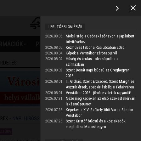
2021.01.20. 15:12:21
23°C
23.3°C
/
23.3°C
Erős felhőzet
8.57
331°
km/h
LEGUTÓBBI GALÉRIÁK
Frissítve: 03:52
2026.08.05.
Mobil stég a Csónakázó-tavon a japánkert
Keresés
bővítéséhez
ORMÁCIÓK
PROJEKTEK
2026.08.05.
Kézműves tábor a Rác utcában 2026.
2026.08.04.
Képek a Verstábor zárónapjáról
2026.08.04.
Hűség és árulás - olvasópróba a
IRDETÉS
színházban
2026.08.02.
Szent Donát napi búcsú az Öreghegyen
2026
2026.08.01.
II. András, Szent Erzsébet, Szent Margit és
Asztrik érsek, apát óriásbábjai Fehérváron
2026.08.01.
Verstábor 2026 - jövőre veletek ugyanitt!
2026.07.31.
Néze meg képeken az első székesfehérvári
lakásmúzeumot!
2026.07.28.
Képeken a XIV. Székelyföldi Varga Sándor
Verstábor
ÍREK
- NAPI HÍRÖSSZEFOGLALÓ
2026.07.26.
Szent Kristóf búcsú és a közlekedők
megáldása Maroshegyen
ULTÚRA
2026.08.06. 20:23