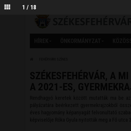
2026. augusztus 07. Ibolya
1
/
18
HÍREK
ÖNKORMÁNYZAT
KÖZÖS
FEHÉRVÁRI SZÍNES
SZÉKESFEHÉRVÁR, A MI
A 2021-ES, GYERMEKR
Rendhagyó keretek között mutatták ma be az 
pályázatára beérkezett gyermekrajzokból össze
éves hagyomány képanyagát felvonultató szabadt
képviselője Róka Gyula nyitották meg a Fő utca 