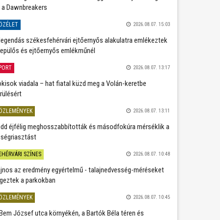
 a Dawnbreakers
ÖZÉLET
2026.08.07. 15:03
legendás székesfehérvári ejtőernyős alakulatra emlékeztek
repülős és ejtőernyős emlékműnél
PORT
2026.08.07. 13:17
kisok viadala – hat fiatal küzd meg a Volán-keretbe
rülésért
ÖZLEMÉNYEK
2026.08.07. 13:11
dd éjfélig meghosszabbították és másodfokúra mérséklik a
ségriasztást
EHÉRVÁRI SZÍNES
2026.08.07. 10:48
jnos az eredmény egyértelmű - talajnedvesség-méréseket
geztek a parkokban
ÖZLEMÉNYEK
2026.08.07. 10:45
Bem József utca környékén, a Bartók Béla téren és