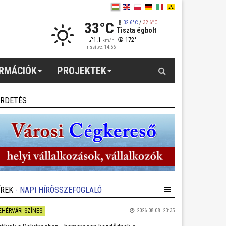
33°C
32.6°C
/
32.6°C
Tiszta égbolt
1.1
172°
km/h
Frissítve: 14:56
Keresés
ORMÁCIÓK
PROJEKTEK
IRDETÉS
ÍREK
- NAPI HÍRÖSSZEFOGLALÓ
EHÉRVÁRI SZÍNES
2026.08.08. 23:35