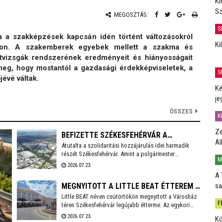
Ki
Sz
MEGOSZTÁS:
S
 a szakképzések kapcsán idén történt változásokról
Ki
váron. A szakemberek egyebek mellett a szakma és
intvizsgák rendszerének eredményeit és hiányosságait
meg, hogy mostantól a gazdasági érdekképviseletek, a
S
évé váltak.
Ké
je
ÖSSZES
K
Ze
BEFIZETTE SZÉKESFEHÉRVÁR A
Al
Átutalta a szolidaritási hozzájárulás idei harmadik
SZOLIDARITÁSI HOZZÁJÁRULÁS
részét Székesfehérvár. Amint a polgármester
AKTUÁLIS RÉSZLETÉT
M
Facebook bejegyzésből kiderül, idén még 3,6 milliárd
2026.07.23.
forintot kell befizetnie a városnak.
A 
sa
MEGNYITOTT A LITTLE BEAT ÉTTEREM A
Little BEAT néven csütörtökön megnyitott a Városház
VÁROSHÁZ TÉREN
F
téren Székesfehérvár legújabb étterme. Az egykori
Bierbauer-ház helyén 2010 óta a Pátria étterem
2026.07.23.
Kö
működött egészen tavaly év végéig, amikor a lejáró