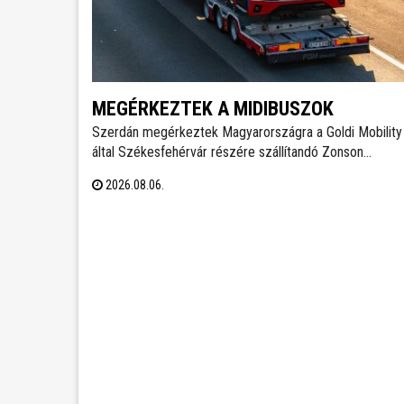
MEGÉRKEZTEK A MIDIBUSZOK
Szerdán megérkeztek Magyarországra a Goldi Mobility 
által Székesfehérvár részére szállítandó Zonson
GTZ6859BEVBF elektromos midibuszok - írja a
2026.08.06.
Magyarbusz Info. A 8,5 méter hosszú járműveket nettó
126,23 millió forintos darabonkénti vételáron szerzi be
Székesfehérvár.