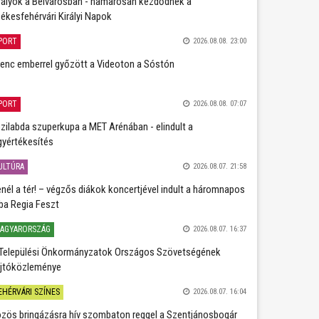
rályok a Belvárosban - hamarosan kezdődnek a
ékesfehérvári Királyi Napok
PORT
2026.08.08. 23:00
lenc emberrel győzött a Videoton a Sóstón
PORT
2026.08.08. 07:07
zilabda szuperkupa a MET Arénában - elindult a
gyértékesítés
ULTÚRA
2026.08.07. 21:58
nél a tér! – végzős diákok koncertjével indult a háromnapos
ba Regia Feszt
AGYARORSZÁG
2026.08.07. 16:37
Települési Önkormányzatok Országos Szövetségének
jtóközleménye
EHÉRVÁRI SZÍNES
2026.08.07. 16:04
zös bringázásra hív szombaton reggel a Szentjánosbogár