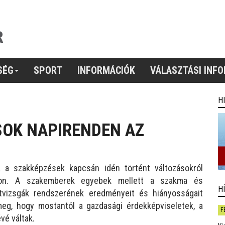
SÉG
SPORT
INFORMÁCIÓK
VÁLASZTÁSI INF
H
SOK NAPIRENDEN AZ
 a szakképzések kapcsán idén történt változásokról
áron. A szakemberek egyebek mellett a szakma és
H
intvizsgák rendszerének eredményeit és hiányosságait
meg, hogy mostantól a gazdasági érdekképviseletek, a
F
é váltak.