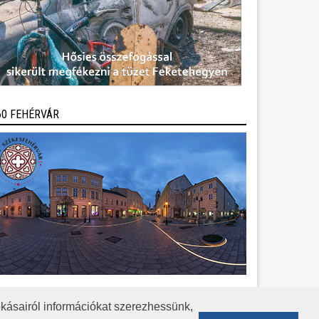
60 FEHÉRVÁR
kásairól információkat szerezhessünk,
KÖZÉRDEKŰ ADATOK
ADATVÉDELEM