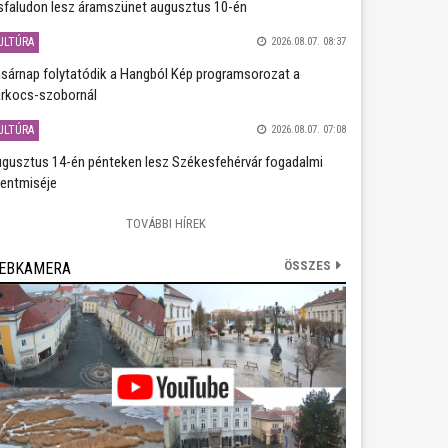
sfaludon lesz áramszünet augusztus 10-én
ULTÚRA
2026.08.07. 08:37
sárnap folytatódik a Hangból Kép programsorozat a
rkocs-szobornál
ULTÚRA
2026.08.07. 07:08
gusztus 14-én pénteken lesz Székesfehérvár fogadalmi
entmiséje
TOVÁBBI HÍREK
ÖSSZES
EBKAMERA