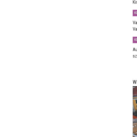
Ki
K
Va
Va
K
Au
sz
W