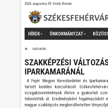
2026. augusztus 09. Emőd, Román
HÍREK
ÖNKORMÁNYZAT
KÖZÖS
GAZDASÁG
SZAKKÉPZÉSI VÁLTOZÁ
IPARKAMARÁNÁL
A Fejér Megyei Kereskedelmi és Iparkamara
tartott kedden konzultációt Székesfehérv
vizsgakövetelmények illetve a gyakorlati sz
tekintették át. Eredményként fogalmazódott 
magyar szakképzés megkerülhetetlen tényezőjév