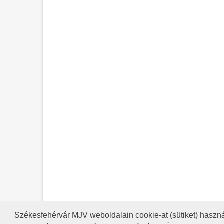
Székesfehérvár MJV weboldalain cookie-at (sütiket) haszná
A HONLAP 2017.03.31-I ÁLLAP
RSS