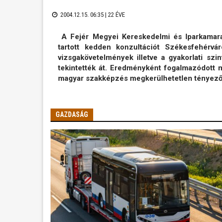
2004.12.15. 06:35 |
22 ÉVE
A Fejér Megyei Kereskedelmi és Iparkamara
tartott kedden konzultációt Székesfehér
vizsgakövetelmények illetve a gyakorlati sz
tekintették át. Eredményként fogalmazódott 
magyar szakképzés megkerülhetetlen tényezőj
GAZDASÁG