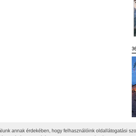
3
lunk annak érdekében, hogy felhasználóink oldallátogatási szo
OTA
JOGI NYILATKOZAT
IMPRESSZUM
MÉDIAAJÁNLAT