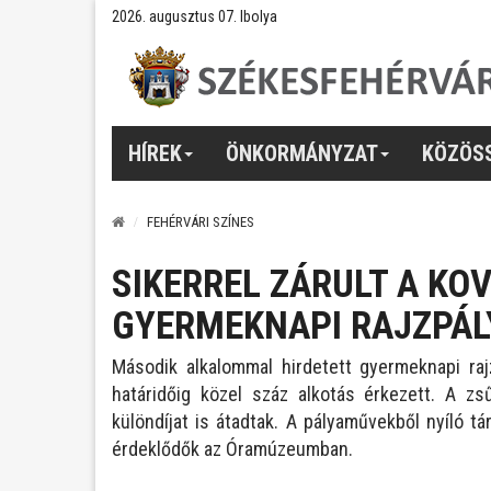
2026. augusztus 07. Ibolya
HÍREK
ÖNKORMÁNYZAT
KÖZÖS
FEHÉRVÁRI SZÍNES
SIKERREL ZÁRULT A K
GYERMEKNAPI RAJZPÁL
Második alkalommal hirdetett gyermeknapi r
határidőig közel száz alkotás érkezett. A z
különdíjat is átadtak. A pályaművekből nyíló tá
érdeklődők az Óramúzeumban.