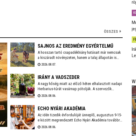
rö
K
Mú
je
ÖSSZES
F
SAJNOS AZ EREDMÉNY EGYÉRTELMŰ
Ir
A hosszan tartó csapadékhiány hatásait már nemcsak
Le
a kiszáradt növényzeten, hanem a talaj állapotán is
egyértelműen mérni lehet. A Városgondnokság
2026.08.07.
szakemberei talajnedvesség-mérő műszerrel
vizsgálták meg Székesfehérvár több parkjának és
IRÁNY A VADSZEDER
zöldterületének talaját, hogy pontos képet kapjanak a
W
jelenlegi helyzetről.
A nagy hőség miatt az előző héten elhalasztott nadapi
Herbarius-túrát vasárnap pótolják. A szervezők
augusztus 9-én várnak mindenkit, aki szívesen
2026.08.06.
csatlakozna a programhoz, hogy a vitaminokban és
ásványi anyagokban gazdag vadszederből gyűjtsön
ECHO NYÁRI AKADÉMIA
Lencsés Rita gyógynövényszakértő vezetésével. A
túra Nadapról indul, a részvételhez ezúttal is előzetes
Az idén tizedik évfordulóját ünneplő, augusztus 9-15-
bejelentkezést kérnek a szokásos elérhetőségeken.
e között megrendezett Echo Nyári Akadémia továbbra
is sokkal többet kínál, mint egy hagyományos zenei
2026.08.06.
mesterkurzus. A családias légkörnek, az intenzív
művészi programnak és a különleges környezetben