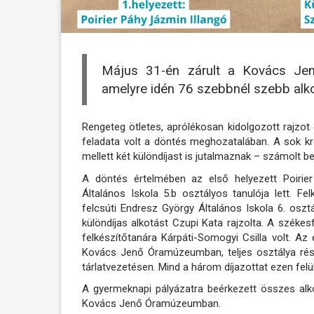
Május 31-én zárult a Kovács Jen
amelyre idén 76 szebbnél szebb alko
Rengeteg ötletes, aprólékosan kidolgozott rajzot
feladata volt a döntés meghozatalában. A sok kr
mellett két különdíjast is jutalmaznak – számolt
A döntés értelmében az első helyezett Poirier
Általános Iskola 5.b osztályos tanulója lett. F
felcsúti Endresz György Általános Iskola 6. osztá
különdíjas alkotást Czupi Kata rajzolta. A székes
felkészítőtanára Kárpáti-Somogyi Csilla volt. Az
Kovács Jenő Óramúzeumban, teljes osztálya részé
tárlatvezetésen. Mind a három díjazottat ezen felü
A gyermeknapi pályázatra beérkezett összes al
Kovács Jenő Óramúzeumban.