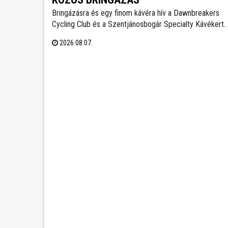
Bringázásra és egy finom kávéra hív a Dawnbreakers
Cycling Club és a Szentjánosbogár Specialty Kávékert.
közös tekerés augusztus 8-án, szombaton reggel 8.00
2026.08.07.
órakor indul a Liszt Ferenc utcai vendéglátóhelytől, az
ingyenes programhoz bármilyen kerékpárral lehet
csatlakozni.