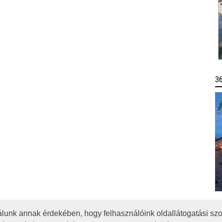
3
lunk annak érdekében, hogy felhasználóink oldallátogatási szo
OTA
JOGI NYILATKOZAT
IMPRESSZUM
MÉDIAAJÁNLAT