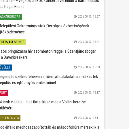
nél a tér! – végzős diákok koncertjével indult a háromnapos
ba Regia Feszt
AGYARORSZÁG
2026.08.07. 16:37
Települési Önkormányzatok Országos Szövetségének
jtóközleménye
EHÉRVÁRI SZÍNES
2026.08.07. 16:04
zös bringázásra hív szombaton reggel a Szentjánosbogár
 a Dawnbreakers
ÖZÉLET
2026.08.07. 15:03
legendás székesfehérvári ejtőernyős alakulatra emlékeztek
repülős és ejtőernyős emlékműnél
PORT
2026.08.07. 13:17
kisok viadala – hat fiatal küzd meg a Volán-keretbe
rülésért
ÖZLEMÉNYEK
2026.08.07. 13:11
dd éjfélig meghosszabbították és másodfokúra mérséklik a