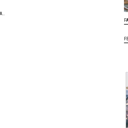
történő elvonulásnak köszönhetően az Akadémia
egyedülálló találkozási pontja a művésztanároknak, a
 A
fiatal zenészeknek és a közönségnek.
F
F