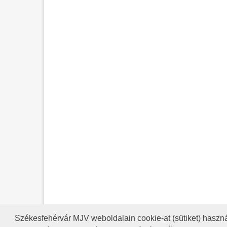
Székesfehérvár MJV weboldalain cookie-at (sütiket) haszná
A HONLAP 2017.03.31-I ÁLLAP
RSS