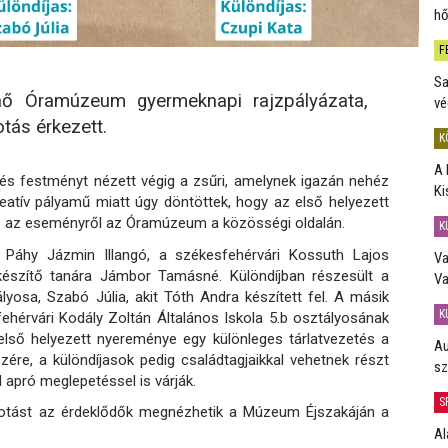
hő
F
Sa
ő Óramúzeum gyermeknapi rajzpályázata,
vé
tás érkezett.
K
A 
 és festményt nézett végig a zsűri, amelynek igazán nehéz
Ki
eatív pályamű miatt úgy döntöttek, hogy az első helyezett
 be az eseményről az Óramúzeum a közösségi oldalán.
K
 Páhy Jázmin Illangó, a székesfehérvári Kossuth Lajos
Va
elkészítő tanára Jámbor Tamásné. Különdíjban részesült a
Va
lyosa, Szabó Júlia, akit Tóth Andra készített fel. A másik
K
fehérvári Kodály Zoltán Általános Iskola 5.b osztályosának
 első helyezett nyereménye egy különleges tárlatvezetés a
Au
re, a különdíjasok pedig családtagjaikkal vehetnek részt
sz
l apró meglepetéssel is várják.
S
kotást az érdeklődők megnézhetik a Múzeum Éjszakáján a
Al