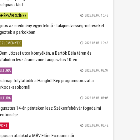
ségriasztást
EHÉRVÁRI SZÍNES
2026.08.07. 10:48
jnos az eredmény egyértelmű - talajnedvesség-méréseket
geztek a parkokban
ÖZLEMÉNYEK
2026.08.07. 10:45
Bem József utca környékén, a Bartók Béla téren és
sfaludon lesz áramszünet augusztus 10-én
ULTÚRA
2026.08.07. 08:37
sárnap folytatódik a Hangból Kép programsorozat a
rkocs-szobornál
ULTÚRA
2026.08.07. 07:08
gusztus 14-én pénteken lesz Székesfehérvár fogadalmi
entmiséje
PORT
2026.08.07. 06:42
aposan átalakul a MÁV Előre Foxconn női