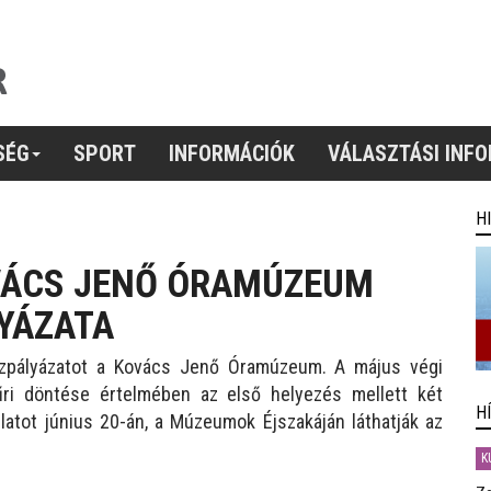
SÉG
SPORT
INFORMÁCIÓK
VÁLASZTÁSI INF
H
OVÁCS JENŐ ÓRAMÚZEUM
YÁZATA
ajzpályázatot a Kovács Jenő Óramúzeum. A május végi
sűri döntése értelmében az első helyezés mellett két
H
rlatot június 20-án, a Múzeumok Éjszakáján láthatják az
K