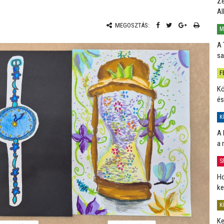
Ze
Al
MEGOSZTÁS:
M
A 
sa
F
Kö
és
K
A 
a 
S
Ho
ke
K
Ke