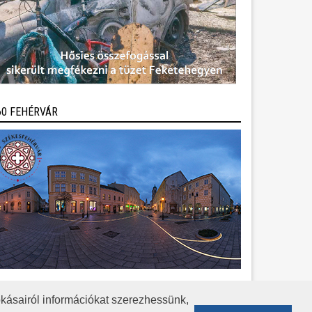
60 FEHÉRVÁR
kásairól információkat szerezhessünk,
KÖZÉRDEKŰ ADATOK
ADATVÉDELEM