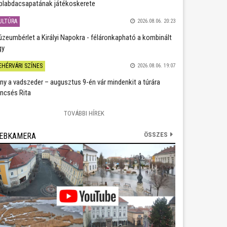
plabdacsapatának játékoskerete
ULTÚRA
2026.08.06. 20:23
zeumbérlet a Királyi Napokra - féláronkapható a kombinált
gy
EHÉRVÁRI SZÍNES
2026.08.06. 19:07
ány a vadszeder – augusztus 9-én vár mindenkit a túrára
ncsés Rita
TOVÁBBI HÍREK
ÖSSZES
EBKAMERA