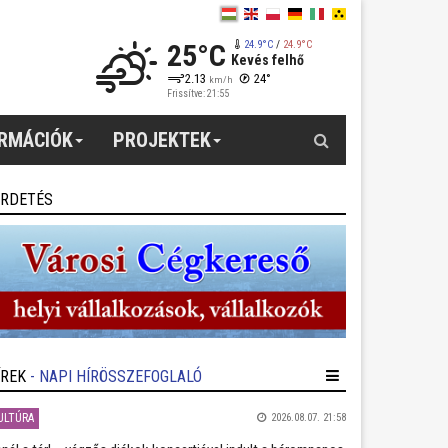
25°C
24.9°C
/
24.9°C
Kevés felhő
2.13
24°
km/h
Frissítve: 21:55
Keresés
ORMÁCIÓK
PROJEKTEK
IRDETÉS
ÍREK
- NAPI HÍRÖSSZEFOGLALÓ
ULTÚRA
2026.08.07. 21:58