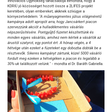
Innovációs Ügynökség tanácsadója elmondta, hogy a
KDRIÜ jó közösséget hozott össze a 2LIFES projekt
keretében, olyan embereket, akiknek szívügye a
környezetvédelem.
"A műanyagmentes július világméretű
kampánya adott apropót arra, hogy Jancsárkert piacon
szervezzünk akciót a hulladékmentes vásárlás
népszerűsítésére. Pontgyűjtő füzetet készítettünk és
minden egyes vásárlás, amihez nem kértek a vásárlók az
árustól szatyrot, egy pontot ért. A hónap végén, a 4
hétvége után ezeket a füzeteket egy dobozba dobták be a
résztvevők. Sikeres kampányt zártunk, közel 5000 vásárló
fordult meg ezeken a hétvégéken a piacon és legalább a
30%-uk találkozott velünk."
- mondta el Dr. Baráth Gabriella.