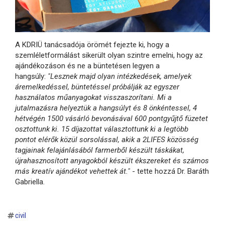
A KDRIÜ tanácsadója örömét fejezte ki, hogy a
szemléletformálást sikerült olyan szintre emelni, hogy az
ajándékozáson és ne a büntetésen legyen a
hangsúly:
"Lesznek majd olyan intézkedések, amelyek
áremelkedéssel, büntetéssel próbálják az egyszer
használatos műanyagokat visszaszorítani. Mi a
jutalmazásra helyeztük a hangsúlyt és 8 önkéntessel, 4
hétvégén 1500 vásárló bevonásával 600 pontgyűjtő füzetet
osztottunk ki. 15 díjazottat választottunk ki a legtöbb
pontot elérők közül sorsolással, akik a 2LIFES közösség
tagjainak felajánlásából farmerből készült táskákat,
újrahasznosított anyagokból készült ékszereket és számos
más kreatív ajándékot vehettek át."
- tette hozzá Dr. Baráth
Gabriella.
civil