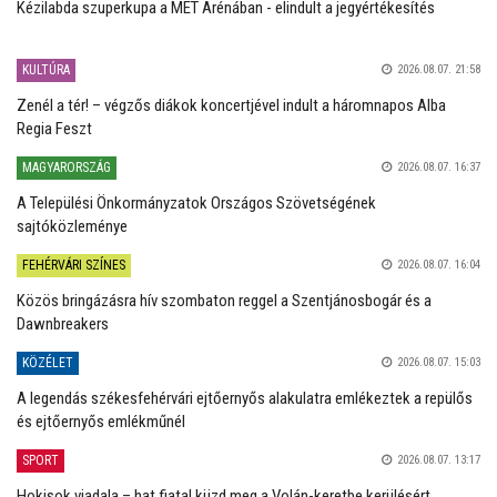
Kézilabda szuperkupa a MET Arénában - elindult a jegyértékesítés
KULTÚRA
2026.08.07. 21:58
Zenél a tér! – végzős diákok koncertjével indult a háromnapos Alba
Regia Feszt
MAGYARORSZÁG
2026.08.07. 16:37
A Települési Önkormányzatok Országos Szövetségének
sajtóközleménye
FEHÉRVÁRI SZÍNES
2026.08.07. 16:04
Közös bringázásra hív szombaton reggel a Szentjánosbogár és a
Dawnbreakers
KÖZÉLET
2026.08.07. 15:03
A legendás székesfehérvári ejtőernyős alakulatra emlékeztek a repülős
és ejtőernyős emlékműnél
SPORT
2026.08.07. 13:17
Hokisok viadala – hat fiatal küzd meg a Volán-keretbe kerülésért