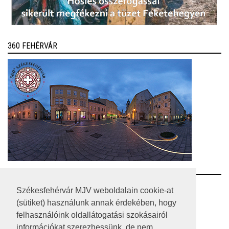
360 FEHÉRVÁR
RSS
Székesfehérvár MJV weboldalain cookie-at
(sütiket) használunk annak érdekében, hogy
A HONLAP 2017.03.31-I ÁLLAPOTA
felhasználóink oldallátogatási szokásairól
információkat szerezhessünk, de nem