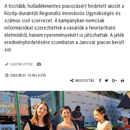
A tisztább, hulladékmentes piacozásért hirdetett akciót a
Közép-dunántúli Regionális Innovációs Ügynökségés és
számos civil szervezet. A kampányban nemcsak
információkat szerezhettek a vásárlók a fenntartható
életmódról, hanem nyereményekért is játszhattak. A játék
eredményhirdetésére szombaton a Jancsár piacon került
sor.
GÁSPÁR PÉTER
.
2020.08.01. 13:40 |
6 ÉVE
MEGOSZTÁS: