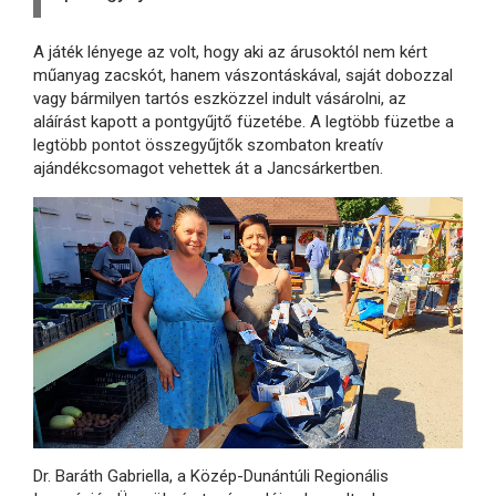
A játék lényege az volt, hogy aki az árusoktól nem kért
műanyag zacskót, hanem vászontáskával, saját dobozzal
vagy bármilyen tartós eszközzel indult vásárolni, az
aláírást kapott a pontgyűjtő füzetébe. A legtöbb füzetbe a
legtöbb pontot összegyűjtők szombaton kreatív
ajándékcsomagot vehettek át a Jancsárkertben.
Dr. Baráth Gabriella, a Közép-Dunántúli Regionális