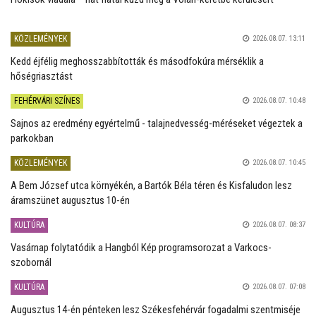
KÖZLEMÉNYEK
2026.08.07. 13:11
Kedd éjfélig meghosszabbították és másodfokúra mérséklik a
hőségriasztást
FEHÉRVÁRI SZÍNES
2026.08.07. 10:48
Sajnos az eredmény egyértelmű - talajnedvesség-méréseket végeztek a
parkokban
KÖZLEMÉNYEK
2026.08.07. 10:45
A Bem József utca környékén, a Bartók Béla téren és Kisfaludon lesz
áramszünet augusztus 10-én
KULTÚRA
2026.08.07. 08:37
Vasárnap folytatódik a Hangból Kép programsorozat a Varkocs-
szobornál
KULTÚRA
2026.08.07. 07:08
Augusztus 14-én pénteken lesz Székesfehérvár fogadalmi szentmiséje