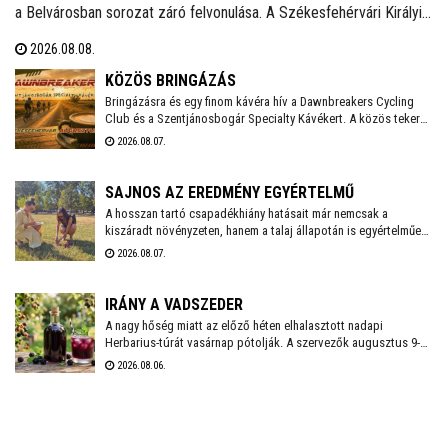
a Belvárosban sorozat záró felvonulása. A Székesfehérvári Királyi
Napokat felvezető programsorozat utolsó eseményén Álmos
2026.08.08.
herceg, II. (Vak) Béla, Salamon király és III. András óriásbábjai
vonultak végig a Fő utcán.
KÖZÖS BRINGÁZÁS
Bringázásra és egy finom kávéra hív a Dawnbreakers Cycling
Club és a Szentjánosbogár Specialty Kávékert. A közös tekerés
augusztus 8-án, szombaton reggel 8.00 órakor indul a Liszt
2026.08.07.
Ferenc utcai vendéglátóhelytől, az ingyenes programhoz
bármilyen kerékpárral lehet csatlakozni.
SAJNOS AZ EREDMÉNY EGYÉRTELMŰ
A hosszan tartó csapadékhiány hatásait már nemcsak a
kiszáradt növényzeten, hanem a talaj állapotán is egyértelműen
mérni lehet. A Városgondnokság szakemberei talajnedvesség-
2026.08.07.
mérő műszerrel vizsgálták meg Székesfehérvár több parkjának
és zöldterületének talaját, hogy pontos képet kapjanak a
jelenlegi helyzetről.
IRÁNY A VADSZEDER
A nagy hőség miatt az előző héten elhalasztott nadapi
Herbarius-túrát vasárnap pótolják. A szervezők augusztus 9-én
várnak mindenkit, aki szívesen csatlakozna a programhoz, hogy
2026.08.06.
a vitaminokban és ásványi anyagokban gazdag vadszederből
gyűjtsön Lencsés Rita gyógynövényszakértő vezetésével. A túra
Nadapról indul, a részvételhez ezúttal is előzetes
bejelentkezést kérnek a szokásos elérhetőségeken.