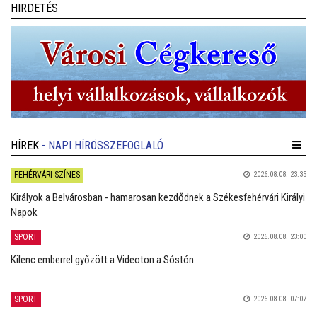
HIRDETÉS
HÍREK
- NAPI HÍRÖSSZEFOGLALÓ
FEHÉRVÁRI SZÍNES
2026.08.08. 23:35
Királyok a Belvárosban - hamarosan kezdődnek a Székesfehérvári Királyi
Napok
SPORT
2026.08.08. 23:00
Kilenc emberrel győzött a Videoton a Sóstón
SPORT
2026.08.08. 07:07