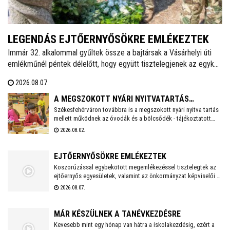
LEGENDÁS EJTŐERNYŐSÖKRE EMLÉKEZTEK
Immár 32. alkalommal gyűltek össze a bajtársak a Vásárhelyi úti
emlékműnél péntek délelőtt, hogy együtt tisztelegjenek az egykori
62. Önálló Ejtőernyős Zászlóalj előtt. A hagyományokat ápoló
2026.08.07.
Veterán Repülők és Ejtőernyősök Fejér Megyei Egyesülete ezzel a
rendezvénnyel őrzi az a második világháború után újjászervezett,
A MEGSZOKOTT NYÁRI NYITVATARTÁS
1951-től 1954-ig Székesfehérváron ismertté vált ejtőernyős
Székesfehérváron továbbra is a megszokott nyári nyitva tartás
MELLETT MŰKÖDNEK A FEHÉRVÁRI ÓVODÁK ÉS
mellett működnek az óvodák és a bölcsődék - tájékoztatott
alakulat emlékét.
BÖLCSŐDÉK
közösségi oldalán a város polgármestere. Hétfőtől is tehát a
2026.08.02.
megszokott nyári nyitva tartással fogadják a piciket a
bölcsődék és az óvodák!
EJTŐERNYŐSÖKRE EMLÉKEZTEK
Koszorúzással egybekötött megemlékezéssel tisztelegtek az
ejtőernyős egyesületek, valamint az önkormányzat képviselői a
Repülős és Ejtőernyős Emlékműnél. A jelenlévők a 62. Önálló
2026.08.07.
Ejtőernyős Zászlóaljra emlékeztek.
MÁR KÉSZÜLNEK A TANÉVKEZDÉSRE
Kevesebb mint egy hónap van hátra a iskolakezdésig, ezért a