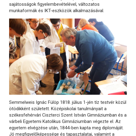
sajátosságok figyelembevételével, változatos
munkaformák és IKT-eszközök alkalmazásával.
Semmelweis Ignác Fülöp 1818. július 1-jén tíz testvér közül
ötödikként született. Középiskolai tanulmányait a
székesfehérvári Ciszterci Szent István Gimnáziumban és a
várbeli Egyetemi Katolikus Gimnáziumban végezte el. Az
egyetem elvégzése után, 1844-ben kapta meg diplomáját.
Jó megfigyelőképessége és tapasztalatai, valamint a