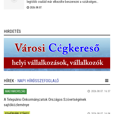
legtöbb család már elkezdte beszerezni a szükséges
tanszereket. A fehérvári papír-írószer üzletek már július eleje
2026.08.07.
óta készülnek a rohamra.
HIRDETÉS
HÍREK
- NAPI HÍRÖSSZEFOGLALÓ
MAGYARORSZÁG
2026.08.07. 16:37
A Települési Önkormányzatok Országos Szövetségének
sajtóközleménye
FEHÉRVÁRI SZÍNES
2026.08.07. 16:04