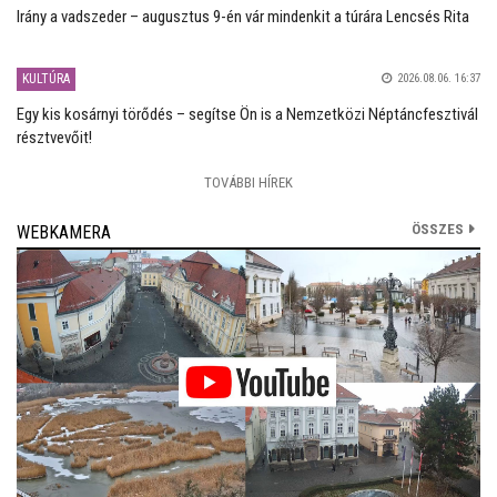
Irány a vadszeder – augusztus 9-én vár mindenkit a túrára Lencsés Rita
KULTÚRA
2026.08.06. 16:37
Egy kis kosárnyi törődés – segítse Ön is a Nemzetközi Néptáncfesztivál
résztvevőit!
TOVÁBBI HÍREK
ÖSSZES
WEBKAMERA