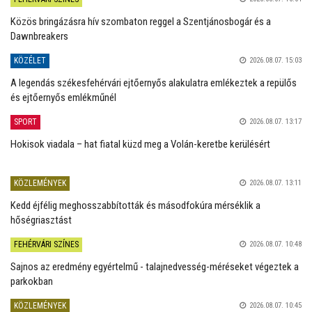
Közös bringázásra hív szombaton reggel a Szentjánosbogár és a
Dawnbreakers
KÖZÉLET
2026.08.07. 15:03
A legendás székesfehérvári ejtőernyős alakulatra emlékeztek a repülős
és ejtőernyős emlékműnél
SPORT
2026.08.07. 13:17
Hokisok viadala – hat fiatal küzd meg a Volán-keretbe kerülésért
KÖZLEMÉNYEK
2026.08.07. 13:11
Kedd éjfélig meghosszabbították és másodfokúra mérséklik a
hőségriasztást
FEHÉRVÁRI SZÍNES
2026.08.07. 10:48
Sajnos az eredmény egyértelmű - talajnedvesség-méréseket végeztek a
parkokban
KÖZLEMÉNYEK
2026.08.07. 10:45