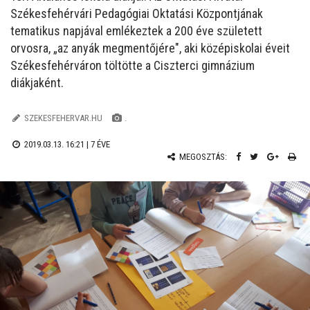
Székesfehérvári Pedagógiai Oktatási Központjának
tematikus napjával emlékeztek a 200 éve született
orvosra, „az anyák megmentőjére", aki középiskolai éveit
Székesfehérváron töltötte a Ciszterci gimnázium
diákjaként.
SZEKESFEHERVAR.HU
.
2019.03.13. 16:21 |
7 ÉVE
MEGOSZTÁS: