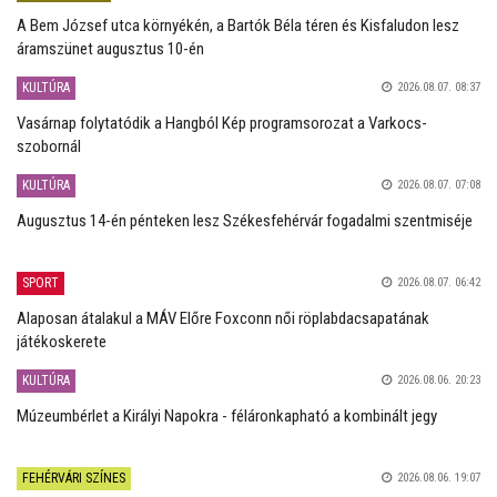
A Bem József utca környékén, a Bartók Béla téren és Kisfaludon lesz
áramszünet augusztus 10-én
KULTÚRA
2026.08.07. 08:37
Vasárnap folytatódik a Hangból Kép programsorozat a Varkocs-
szobornál
KULTÚRA
2026.08.07. 07:08
Augusztus 14-én pénteken lesz Székesfehérvár fogadalmi szentmiséje
SPORT
2026.08.07. 06:42
Alaposan átalakul a MÁV Előre Foxconn női röplabdacsapatának
játékoskerete
KULTÚRA
2026.08.06. 20:23
Múzeumbérlet a Királyi Napokra - féláronkapható a kombinált jegy
FEHÉRVÁRI SZÍNES
2026.08.06. 19:07