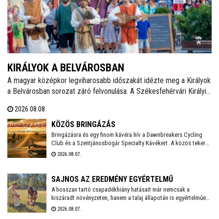
KIRÁLYOK A BELVÁROSBAN
A magyar középkor legviharosabb időszakát idézte meg a Királyok
a Belvárosban sorozat záró felvonulása. A Székesfehérvári Királyi
Napokat felvezető programsorozat utolsó eseményén Álmos
2026.08.08.
herceg, II. (Vak) Béla, Salamon király és III. András óriásbábjai
vonultak végig a Fő utcán.
KÖZÖS BRINGÁZÁS
Bringázásra és egy finom kávéra hív a Dawnbreakers Cycling
Club és a Szentjánosbogár Specialty Kávékert. A közös tekerés
augusztus 8-án, szombaton reggel 8.00 órakor indul a Liszt
2026.08.07.
Ferenc utcai vendéglátóhelytől, az ingyenes programhoz
bármilyen kerékpárral lehet csatlakozni.
SAJNOS AZ EREDMÉNY EGYÉRTELMŰ
A hosszan tartó csapadékhiány hatásait már nemcsak a
kiszáradt növényzeten, hanem a talaj állapotán is egyértelműen
mérni lehet. A Városgondnokság szakemberei talajnedvesség-
2026.08.07.
mérő műszerrel vizsgálták meg Székesfehérvár több parkjának