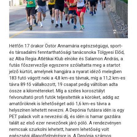
Hétfőn 17 órakor Östör Annamária egészségügyi, sport-
és társadalmi fenntarthatósági tanácsnoka Tölgyesi Előd,
az Alba Regia Atlétikai Klub elnöke és Salamon András, a
futás főszervezője egyszerre szólaltatta meg a startot
jelző kürtöt, amelynek hangjára a nyarat idéző melegben
183 futó vágott neki a 4,8 km-es távnak, míg a 11,2 km-es
távra 89 fő vállalkozott, 19 csapat pedig váltóban adta
össze a kilométereket. Míg a széles korosztályt
felvonultató profi futók teljesítették a köröket, addig az
amatőröknek is lehetőséget adó 1,6 km-es távra a
helyszínen lehetett nevezni. A Depónia futásra idén is egy
PET palack volt a nevezési díj, és idén is hamar gazdára
talált az első ezer nevezőnek járó póló. A rendezvényen
nemcsak szurkolni lehetett, hanem lehetőség volt
egészségi állapotfelmérésre is. A Depónia számos