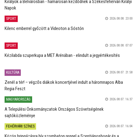
Királyok a Belvárosban - hamarosan kezdődnek a Székesfehérvári Királyi
Napok
SPORT
2026.08.08. 23:00
Kilenc emberrel győzött a Videoton a Sóstón
SPORT
2026.08.08. 07:07
Kézilabda szuperkupa a MET Arénában - elindult a jegyértékesítés
KULTÚRA
2026.08.07. 21:58
Zenél a tér! – végzős diákok koncertjével indult a háromnapos Alba
Regia Feszt
MAGYARORSZÁG
2026.08.07. 16:37
A Települési Önkormányzatok Országos Szövetségének
sajtóközleménye
FEHÉRVÁRI SZÍNES
2026.08.07. 16:04
Közös bringázásra hív szombaton reggel a Szentjánosbogár és a