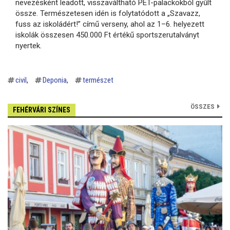
nevezésként leadott, visszaváltható PET-palackokból gyűlt
össze. Természetesen idén is folytatódott a „Szavazz,
fuss az iskoládért!” című verseny, ahol az 1–6. helyezett
iskolák összesen 450.000 Ft értékű sportszerutalványt
nyertek.
civil
Deponia
természet
ÖSSZES
FEHÉRVÁRI SZÍNES