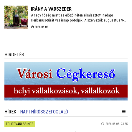
és zöldterületének talaját, hogy pontos képet kapjanak a
jelenlegi helyzetről.
IRÁNY A VADSZEDER
A nagy hőség miatt az előző héten elhalasztott nadapi
Herbarius-túrát vasárnap pótolják. A szervezők augusztus 9-én
várnak mindenkit, aki szívesen csatlakozna a programhoz, hogy
2026.08.06.
a vitaminokban és ásványi anyagokban gazdag vadszederből
gyűjtsön Lencsés Rita gyógynövényszakértő vezetésével. A túra
Nadapról indul, a részvételhez ezúttal is előzetes
bejelentkezést kérnek a szokásos elérhetőségeken.
HIRDETÉS
HÍREK
- NAPI HÍRÖSSZEFOGLALÓ
FEHÉRVÁRI SZÍNES
2026.08.08. 23:35