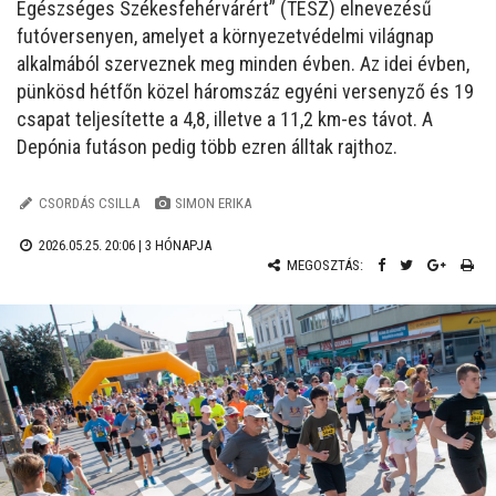
Egészséges Székesfehérvárért” (TESZ) elnevezésű
futóversenyen, amelyet a környezetvédelmi világnap
alkalmából szerveznek meg minden évben. Az idei évben,
pünkösd hétfőn közel háromszáz egyéni versenyző és 19
csapat teljesítette a 4,8, illetve a 11,2 km-es távot. A
Depónia futáson pedig több ezren álltak rajthoz.
CSORDÁS CSILLA
SIMON ERIKA
2026.05.25. 20:06 |
3 HÓNAPJA
MEGOSZTÁS: