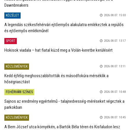
Dawnbreakers
KÖZÉLET
2026.08.07. 15:03
A legendás székesfehérvári ejtőernyős alakulatra emlékeztek a repülős
és ejtőernyős emlékműnél
SPORT
2026.08.07. 13:17
Hokisok viadala – hat fiatal küzd meg a Volán-keretbe kerülésért
KÖZLEMÉNYEK
2026.08.07. 13:11
Kedd éjfélig meghosszabbították és másodfokúra mérséklik a
hőségriasztást
FEHÉRVÁRI SZÍNES
2026.08.07. 10:48
Sajnos az eredmény egyértelmű - talajnedvesség-méréseket végeztek a
parkokban
KÖZLEMÉNYEK
2026.08.07. 10:45
A Bem József utca környékén, a Bartók Béla téren és Kisfaludon lesz