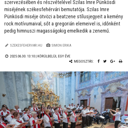
szervezésében és részvételével Szilas Imre Pünkösdi
miséjének székesfehérvári bemutatója. Szilas Imre
Pünkösdi miséje ötvözi a beatzene stílusjegyeit a kemény
rock motívumaival, sőt a gregorián elemeivel is, időnként
pedig himnuszi magasságokig emelkedik a zenemű.
SZEKESFEHERVAR.HU
SIMON ERIKA
2025.06.30. 13:10 |
KÖRÜLBELÜL EGY ÉVE
MEGOSZTÁS: