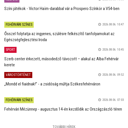
Színi játékok - Victor Haïm-darabbal vár a Prospero Színkör a V54-ben
FEHÉRVÁRI SZÍNES
2026.08.06. 10:47
Ősszel folytatja az ingyenes, szülésre felkészítő tanfolyamokat az
Egészségfejlesztési Iroda
SPORT
2026.08.06. 10:45
Szerb center érkezett, másodedző távozott – alakul az Alba Fehérvár
kerete
VÁROSTÖRTÉNET
2026.08.06. 09:52
„Mondd el fiaidnak!” - a zsidóság múltja Székesfehérváron
FEHÉRVÁRI SZÍNES
2026.08.06. 07:03
Fehérvári Mézünnep - augusztus 14-én kezdődik az Országzászló téren
TOVÁBBI HÍREK