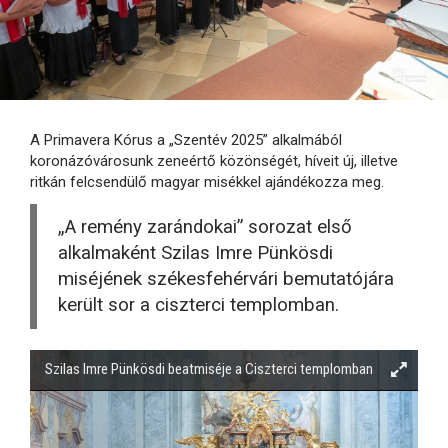
A Primavera Kórus a „Szentév 2025” alkalmából
koronázóvárosunk zeneértő közönségét, híveit új, illetve
ritkán felcsendülő magyar misékkel ajándékozza meg.
„A remény zarándokai” sorozat első
alkalmaként Szilas Imre Pünkösdi
miséjének székesfehérvári bemutatójára
került sor a ciszterci templomban.
Szilas Imre Pünkösdi beatmiséje a Ciszterci templomban