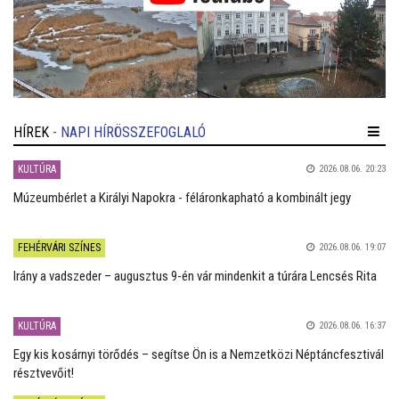
HÍREK
- NAPI HÍRÖSSZEFOGLALÓ
KULTÚRA
2026.08.06. 20:23
Múzeumbérlet a Királyi Napokra - féláronkapható a kombinált jegy
FEHÉRVÁRI SZÍNES
2026.08.06. 19:07
Irány a vadszeder – augusztus 9-én vár mindenkit a túrára Lencsés Rita
KULTÚRA
2026.08.06. 16:37
Egy kis kosárnyi törődés – segítse Ön is a Nemzetközi Néptáncfesztivál
résztvevőit!