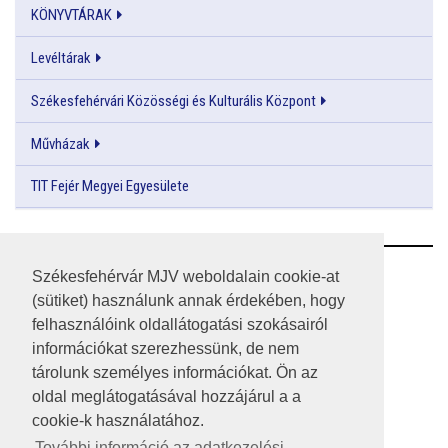
KÖNYVTÁRAK
Levéltárak
Székesfehérvári Közösségi és Kulturális Központ
Művházak
TIT Fejér Megyei Egyesülete
RSS
Székesfehérvár MJV weboldalain cookie-at
(sütiket) használunk annak érdekében, hogy
A HONLAP 2017.03.31-I ÁLLAPOTA
felhasználóink oldallátogatási szokásairól
információkat szerezhessünk, de nem
JOGI NYILATKOZAT
tárolunk személyes információkat. Ön az
IMPRESSZUM
oldal meglátogatásával hozzájárul a a
cookie-k használatához.
MÉDIAAJÁNLAT
További információ az adatkezelési