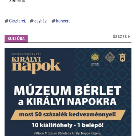
zenemű.
Ciszterci
egyház
koncert
ÖSSZES
KULTÚRA