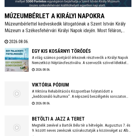
MÚZEUMBÉRLET A KIRÁLYI NAPOKRA
Múzeumbérlettel kedveskedik látogatóinak a Szent István Király
Múzeum a Székesfehérvári Királyi Napok idején. Most féláron,
5.300 forintért lehet megvenni a kombinált belépőt, mellyel az
2026.08.06.
összes fehérvári kiállítóhely látogatható lesz az ünnepi időszakban.
EGY KIS KOSÁRNYI TÖRŐDÉS
A világ számos pontjáról érkeznek résztvevők a Királyi Napok
Nemzetközi Néptáncfesztiválra. A szervezők szívvel-lélekkel
készülnek, saját maguk is főznek majd a vendégeknek igazi,
2026.08.06.
magyaros finomságokat. Zöldségekkel, gyümölcsökkel, egyéb
alapanyagokkal bárki hozzájárulhat a kezdeményezés
sikeréhez, a gyűjtés augusztus 10-én, hétfőn kezdődik a
VIKTÓRIA PÓDIUM
Táncházban.
A Viktória Rehabilitációs Központban folytatódott a
„keddcsináló kulturmix”. A népszerű beszélgetés sorozaton
ezúttal is kivételes vendégek tisztelték meg a Viktória Pódium
2026.08.06.
rendezvényét.
BETÖLTI A JAZZ A TERET
Megtelik zenével a Bartók Béla tér a hétvégén. Augusztus 7. és
9. között neves zenészek szórakoztatják a közönséget az Alba
Regia Feszten. Fellép többek között az Oláh Dezső Vibratone