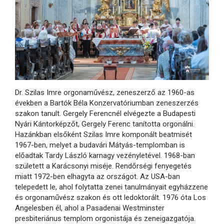
Dr. Szilas Imre orgonaművész, zeneszerző az 1960-as
években a Bartók Béla Konzervatóriumban zeneszerzés
szakon tanult. Gergely Ferencnél elvégezte a Budapesti
Nyári Kántorképzőt, Gergely Ferenc tanította orgonálni.
Hazánkban elsőként Szilas Imre komponált beatmisét
1967-ben, melyet a budavári Mátyás-templomban is
előadtak Tardy László karnagy vezényletével. 1968-ban
született a Karácsonyi miséje. Rendőrségi fenyegetés
miatt 1972-ben elhagyta az országot. Az USA-ban
telepedett le, ahol folytatta zenei tanulmányait egyházzene
és orgonaművész szakon és ott ledoktorált. 1976 óta Los
Angelesben él, ahol a Pasadenai Westminster
presbiteriánus templom orgonistája és zeneigazgatója.