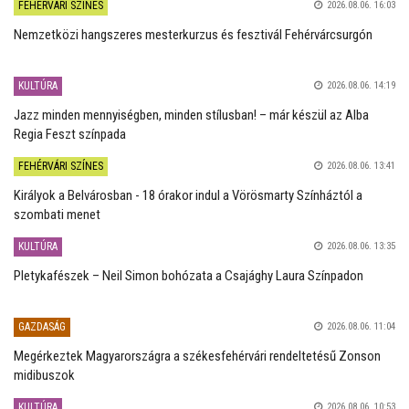
FEHÉRVÁRI SZÍNES
2026.08.06. 16:03
Nemzetközi hangszeres mesterkurzus és fesztivál Fehérvárcsurgón
KULTÚRA
2026.08.06. 14:19
Jazz minden mennyiségben, minden stílusban! – már készül az Alba
Regia Feszt színpada
FEHÉRVÁRI SZÍNES
2026.08.06. 13:41
Királyok a Belvárosban - 18 órakor indul a Vörösmarty Színháztól a
szombati menet
KULTÚRA
2026.08.06. 13:35
Pletykafészek – Neil Simon bohózata a Csajághy Laura Színpadon
GAZDASÁG
2026.08.06. 11:04
Megérkeztek Magyarországra a székesfehérvári rendeltetésű Zonson
midibuszok
KULTÚRA
2026.08.06. 10:53