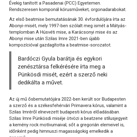
Évekig tanított a Pasadenai (PCC) Egyetemen.
Rendszeresen komponál kórusműveket, orgonadarabokat.
Az első beatmise bemutatásának 30. évfordulójára írta az
Abonyi-misét, mely 1997-ben szólalt meg ismét a Mátyás-
templomban A Húsvéti mise, a Karácsonyi mise és az
Abonyi mise után Szilas Imre 2021-ben újabb
kompozícióval gazdagította a beatmise-sorozatot.
Bardóczi Gyula barátja és egykori
zenésztársa felkérésére írta meg a
Pünkösdi misét, ezért a szerző neki
dedikálta a művet.
Az új mű ősbemutatójára 2022-ben került sor Budapesten
a szerző és a székesfehérvári Primavera kórus, valamint a
Szilas Imréről elnevezett budapesti kórus előadásában.
Szilas Imre Pünkösdi miséje ötvözi a beatzene stílusjegyeit
a kemény rock motívumaival, sőt a gregorián elemeivel is,
időnként pedig himnuszi magasságokig emelkedik a