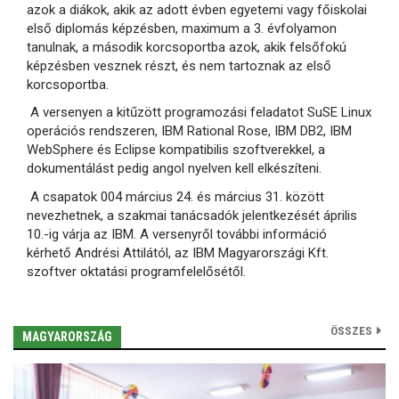
azok a diákok, akik az adott évben egyetemi vagy főiskolai
első diplomás képzésben, maximum a 3. évfolyamon
tanulnak, a második korcsoportba azok, akik felsőfokú
képzésben vesznek részt, és nem tartoznak az első
korcsoportba.
A versenyen a kitűzött programozási feladatot SuSE Linux
operációs rendszeren, IBM Rational Rose, IBM DB2, IBM
WebSphere és Eclipse kompatibilis szoftverekkel, a
dokumentálást pedig angol nyelven kell elkészíteni.
A csapatok 004 március 24. és március 31. között
nevezhetnek, a szakmai tanácsadók jelentkezését április
10.-ig várja az IBM. A versenyről további információ
kérhető Andrési Attilától, az IBM Magyarországi Kft.
szoftver oktatási programfelelősétől.
ÖSSZES
MAGYARORSZÁG