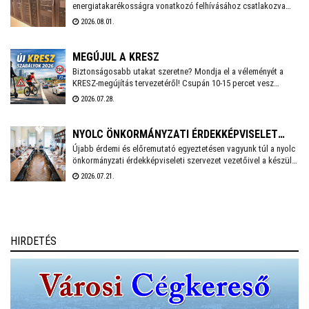
energiatakarékosságra vonatkozó felhívásához csatlakozva
több intézkedést vezet be a villamosenergia-felhasználás
2026.08.01.
csökkentése érdekében. A cél, hogy az önkormányzati
feladatellátás zavartalan biztosítása mellett mérséklődjön az
energiafelhasználás, és a munkavállalók számára is
MEGÚJUL A KRESZ
biztonságos munkakörnyezetet lehessen fenntartani.
Biztonságosabb utakat szeretne? Mondja el a véleményét a
KRESZ-megújítás tervezetéről! Csupán 10-15 percet vesz
igénybe a Közlekedési és Beruházási Minisztérium által
2026.07.28.
készített kérdőív kitöltése, amely többek között az elektromos
rollerek használatának kérdéskörét is érinti. A válaszadás
anonim és önkéntes.
NYOLC ÖNKORMÁNYZATI ÉRDEKKÉPVISELET
Újabb érdemi és előremutató egyeztetésen vagyunk túl a nyolc
KÖZÖSEN KÉSZÍT SZAKPOLITIKAI
önkormányzati érdekképviseleti szervezet vezetőivel a készülő
JAVASLATCSOMAGOT
közös, össz-szövetségi szakpolitikai javaslatcsomagunkról -
2026.07.21.
írta Facebook oldalán Cser-Palkovics András Székesfehérvár
polgármestere, aki június eleje óta a Megyei Jogú Városok
Szövetségének az elnöke.
HIRDETÉS