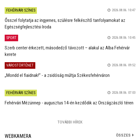
FEHÉRVÁRI SZÍNES
2026.08.06. 10:47
Ősszel folytatja az ingyenes, szülésre felkészítő tanfolyamokat az
Egészségfejlesztési Iroda
SPORT
2026.08.06. 10:45
Szerb center érkezett, másodedző távozott – alakul az Alba Fehérvár
kerete
VÁROSTÖRTÉNET
2026.08.06. 09:52
„Mondd el fiaidnak!” - a zsidóság múltja Székesfehérváron
FEHÉRVÁRI SZÍNES
2026.08.06. 07:03
Fehérvári Mézünnep - augusztus 14-én kezdődik az Országzászló téren
TOVÁBBI HÍREK
ÖSSZES
WEBKAMERA