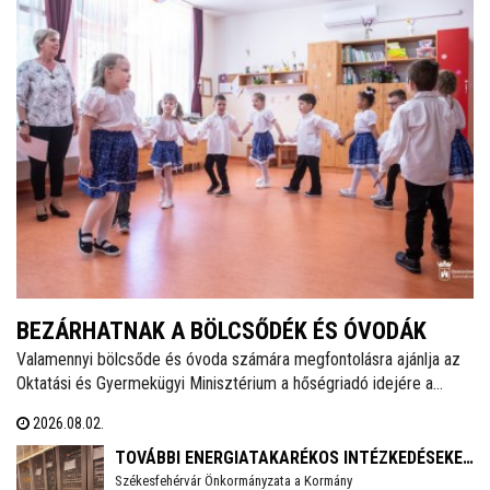
BEZÁRHATNAK A BÖLCSŐDÉK ÉS ÓVODÁK
Valamennyi bölcsőde és óvoda számára megfontolásra ajánlja az
Oktatási és Gyermekügyi Minisztérium a hőségriadó idejére a
zárvatartás lehetőségét, erről tájékoztatott Lannert Judit oktatási
2026.08.02.
és gyermekügyi miniszter Facebook-oldalán szombaton.
TOVÁBBI ENERGIATAKARÉKOS INTÉZKEDÉSEKET
Székesfehérvár Önkormányzata a Kormány
VEZET BE SZÉKESFEHÉRVÁR