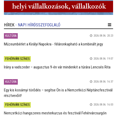
HÍREK
- NAPI HÍRÖSSZEFOGLALÓ
KULTÚRA
2026.08.06. 20:23
Múzeumbérlet a Királyi Napokra - féláronkapható a kombinált jegy
FEHÉRVÁRI SZÍNES
2026.08.06. 19:07
Irány a vadszeder – augusztus 9-én vár mindenkit a túrára Lencsés Rita
KULTÚRA
2026.08.06. 16:37
Egy kis kosárnyi törődés – segítse Ön is a Nemzetközi Néptáncfesztivál
résztvevőit!
FEHÉRVÁRI SZÍNES
2026.08.06. 16:03
Nemzetközi hangszeres mesterkurzus és fesztivál Fehérvárcsurgón