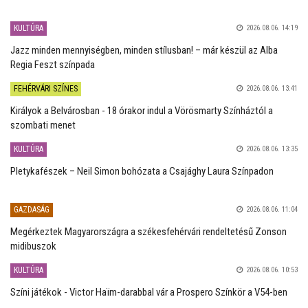
KULTÚRA
2026.08.06. 14:19
Jazz minden mennyiségben, minden stílusban! – már készül az Alba
Regia Feszt színpada
FEHÉRVÁRI SZÍNES
2026.08.06. 13:41
Királyok a Belvárosban - 18 órakor indul a Vörösmarty Színháztól a
szombati menet
KULTÚRA
2026.08.06. 13:35
Pletykafészek – Neil Simon bohózata a Csajághy Laura Színpadon
GAZDASÁG
2026.08.06. 11:04
Megérkeztek Magyarországra a székesfehérvári rendeltetésű Zonson
midibuszok
KULTÚRA
2026.08.06. 10:53
Színi játékok - Victor Haïm-darabbal vár a Prospero Színkör a V54-ben