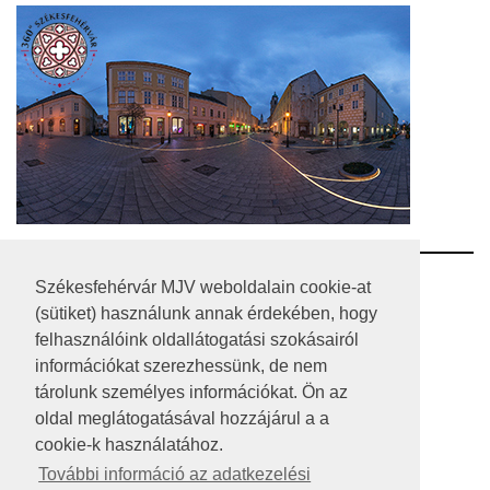
RSS
Székesfehérvár MJV weboldalain cookie-at
(sütiket) használunk annak érdekében, hogy
A HONLAP 2017.03.31-I ÁLLAPOTA
felhasználóink oldallátogatási szokásairól
információkat szerezhessünk, de nem
JOGI NYILATKOZAT
tárolunk személyes információkat. Ön az
IMPRESSZUM
oldal meglátogatásával hozzájárul a a
cookie-k használatához.
MÉDIAAJÁNLAT
További információ az adatkezelési