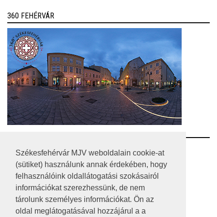
360 FEHÉRVÁR
RSS
Székesfehérvár MJV weboldalain cookie-at
(sütiket) használunk annak érdekében, hogy
A HONLAP 2017.03.31-I ÁLLAPOTA
felhasználóink oldallátogatási szokásairól
információkat szerezhessünk, de nem
JOGI NYILATKOZAT
tárolunk személyes információkat. Ön az
IMPRESSZUM
oldal meglátogatásával hozzájárul a a