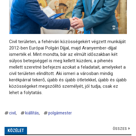
Civil területen, a fehérvári közösségekért végzett munkáját
2012-ben Európai Polgári Díjjal, majd Aranyember-díjjal
ismerték el. Mint mondta, bár az elmúlt időszakban két
súlyos betegséggel is meg kellett küzdeni, a pihenés
mellett szeretné befejezni azokat a feladatait, amelyeket a
civil területen elindított. Aki ismeri a városban mindig
kerékpárral tekerő, újabb és újabb ötletekkel, újabb és újabb
közösségeket megszólító személyét, jól tudja, csak ez
lehet a folytatás.
civil
kiállítás
polgármester
ÖSSZES
KÖZÉLET