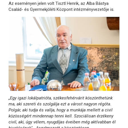
Az eseményen jelen volt Tisztl Henrik, az Alba Bástya
Család- és Gyermekjóléti Központ intézményvezetője is.
„Egy igazi lokálpatrióta, székesfehérvárit köszönthetünk
ma, aki szereti és szolgálja ezt a várost nagyon régóta.
Polgár, aki tudja és vallja, hogy a munkája mellett a civil
közösségért mindennap tenni kell. Szociálisan érzékeny
civil, aki, úgy vélem, nyugdíjas éveiben még aktívabban él
hivatásának"
- fogalmazott a köszöntésen