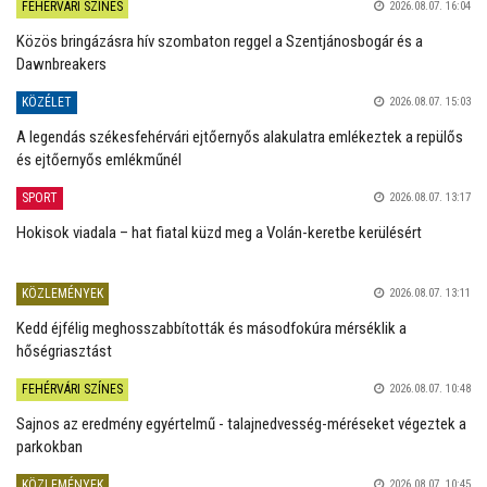
FEHÉRVÁRI SZÍNES
2026.08.07. 16:04
Közös bringázásra hív szombaton reggel a Szentjánosbogár és a
Dawnbreakers
KÖZÉLET
2026.08.07. 15:03
A legendás székesfehérvári ejtőernyős alakulatra emlékeztek a repülős
és ejtőernyős emlékműnél
SPORT
2026.08.07. 13:17
Hokisok viadala – hat fiatal küzd meg a Volán-keretbe kerülésért
KÖZLEMÉNYEK
2026.08.07. 13:11
Kedd éjfélig meghosszabbították és másodfokúra mérséklik a
hőségriasztást
FEHÉRVÁRI SZÍNES
2026.08.07. 10:48
Sajnos az eredmény egyértelmű - talajnedvesség-méréseket végeztek a
parkokban
KÖZLEMÉNYEK
2026.08.07. 10:45