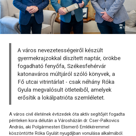
A város nevezetességeiről készült
gyermekrajzokkal díszített naptár, örökbe
fogadható fenyőfa, Székesfehérvár
katonaváros múltjáról szóló könyvek, a
Fő utcai vitrintárlat - csak néhány Róka
Gyula megvalósult ötleteiből, amelyek
erősítik a lokálpatrióta szemléletet.
A város civil életének évtizedek óta aktív segítőjét fogadta
pénteken kora délután a Városházán dr. Cser-Palkovics
András, aki Polgármesteri Elismerő Emlékéremmel
köszöntötte Róka Gyulát nyugdíjban vonulása alkalmából.