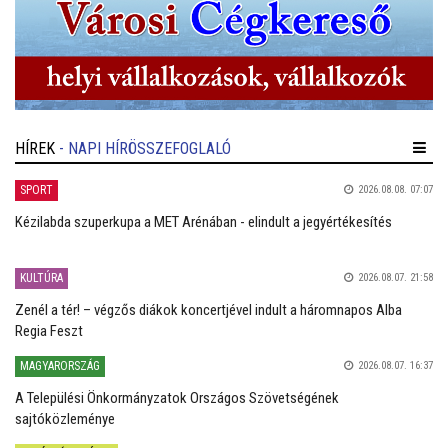
HÍREK
- NAPI HÍRÖSSZEFOGLALÓ
SPORT
2026.08.08. 07:07
Kézilabda szuperkupa a MET Arénában - elindult a jegyértékesítés
KULTÚRA
2026.08.07. 21:58
Zenél a tér! – végzős diákok koncertjével indult a háromnapos Alba
Regia Feszt
MAGYARORSZÁG
2026.08.07. 16:37
A Települési Önkormányzatok Országos Szövetségének
sajtóközleménye