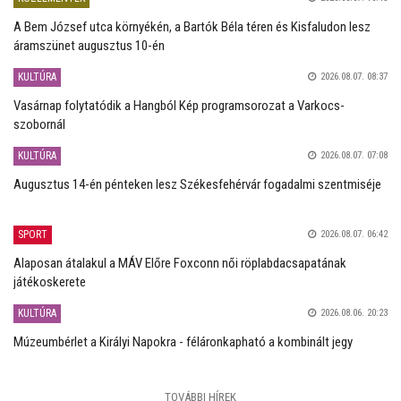
A Bem József utca környékén, a Bartók Béla téren és Kisfaludon lesz
áramszünet augusztus 10-én
KULTÚRA
2026.08.07. 08:37
Vasárnap folytatódik a Hangból Kép programsorozat a Varkocs-
szobornál
KULTÚRA
2026.08.07. 07:08
Augusztus 14-én pénteken lesz Székesfehérvár fogadalmi szentmiséje
SPORT
2026.08.07. 06:42
Alaposan átalakul a MÁV Előre Foxconn női röplabdacsapatának
játékoskerete
KULTÚRA
2026.08.06. 20:23
Múzeumbérlet a Királyi Napokra - féláronkapható a kombinált jegy
TOVÁBBI HÍREK