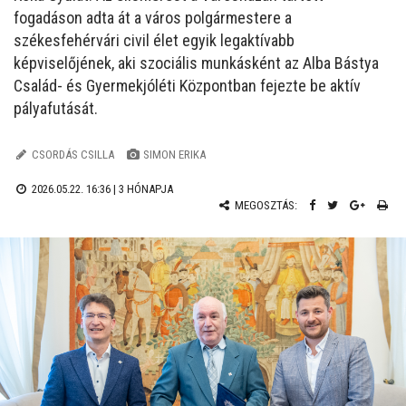
fogadáson adta át a város polgármestere a
székesfehérvári civil élet egyik legaktívabb
képviselőjének, aki szociális munkásként az Alba Bástya
Család- és Gyermekjóléti Központban fejezte be aktív
pályafutását.
CSORDÁS CSILLA
SIMON ERIKA
2026.05.22. 16:36 |
3 HÓNAPJA
MEGOSZTÁS: