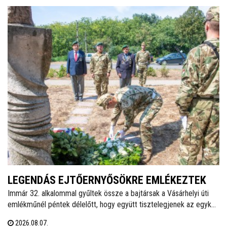
LEGENDÁS EJTŐERNYŐSÖKRE EMLÉKEZTEK
Immár 32. alkalommal gyűltek össze a bajtársak a Vásárhelyi úti
emlékműnél péntek délelőtt, hogy együtt tisztelegjenek az egykori
62. Önálló Ejtőernyős Zászlóalj előtt. A hagyományokat ápoló
2026.08.07.
Veterán Repülők és Ejtőernyősök Fejér Megyei Egyesülete ezzel a