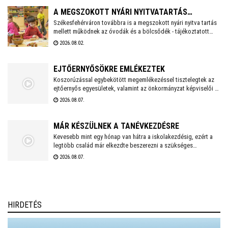
rendezvénnyel őrzi az a második világháború után újjászervezett,
A MEGSZOKOTT NYÁRI NYITVATARTÁS
1951-től 1954-ig Székesfehérváron ismertté vált ejtőernyős
Székesfehérváron továbbra is a megszokott nyári nyitva tartás
MELLETT MŰKÖDNEK A FEHÉRVÁRI ÓVODÁK ÉS
mellett működnek az óvodák és a bölcsődék - tájékoztatott
alakulat emlékét.
BÖLCSŐDÉK
közösségi oldalán a város polgármestere. Hétfőtől is tehát a
2026.08.02.
megszokott nyári nyitva tartással fogadják a piciket a
bölcsődék és az óvodák!
EJTŐERNYŐSÖKRE EMLÉKEZTEK
Koszorúzással egybekötött megemlékezéssel tisztelegtek az
ejtőernyős egyesületek, valamint az önkormányzat képviselői a
Repülős és Ejtőernyős Emlékműnél. A jelenlévők a 62. Önálló
2026.08.07.
Ejtőernyős Zászlóaljra emlékeztek.
MÁR KÉSZÜLNEK A TANÉVKEZDÉSRE
Kevesebb mint egy hónap van hátra a iskolakezdésig, ezért a
legtöbb család már elkezdte beszerezni a szükséges
tanszereket. A fehérvári papír-írószer üzletek már július eleje
2026.08.07.
óta készülnek a rohamra.
HIRDETÉS