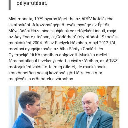
pályafutását.
Mint mondta, 1979 nyarán lépett be az ARÉV kötelékébe
lakatosként. A közösségépítő tevékenysége az Építők
Művelődési Háza pinceklubjának vezetőjeként indult, majd
az Ady Endre utcában, a „Gödörben” folytatódott. Szociális
munkásként 2004-től az Esélyek Házában, majd 2012-től
mostani nyugdíjazásáig az Alba Bástya Család- és
Gyermekjóléti Központban dolgozott. Munkája mellett
fáradhatatlanul tevékenykedett a civil szférában, az ARISZ
motorjaként valósította meg ötletét, de munkájának
köszönhetően sok új közösség jött létre és a már
meglévők is erősödtek a városban.