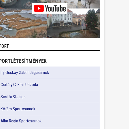
PORT
PORTLÉTESÍTMÉNYEK
Ifj. Ocskay Gábor Jégcsarnok
Csitáry G. Emil Uszoda
Sóstói Stadion
Köfém Sportcsarnok
Alba Regia Sportcsarnok