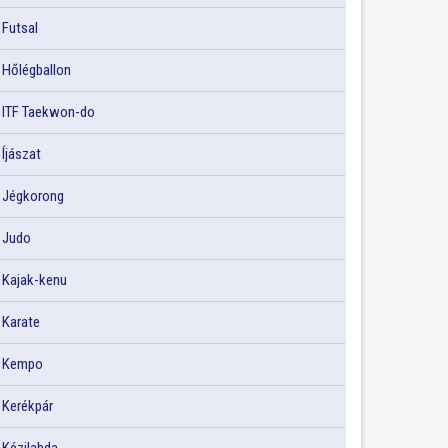
Futsal
Hőlégballon
ITF Taekwon-do
Íjászat
Jégkorong
Judo
Kajak-kenu
Karate
Kempo
Kerékpár