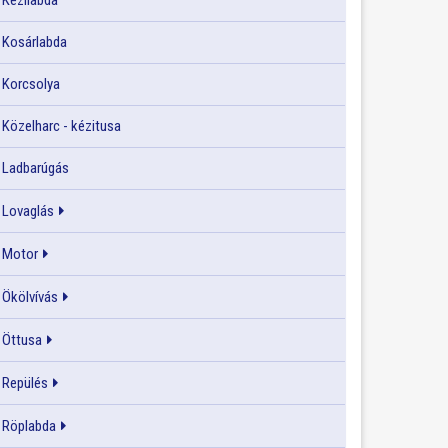
Kézilabda
Kosárlabda
Korcsolya
Közelharc - kézitusa
Ladbarúgás
Lovaglás
Motor
Ökölvívás
Öttusa
Repülés
Röplabda