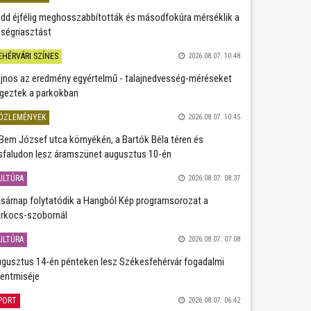
dd éjfélig meghosszabbították és másodfokúra mérséklik a
ségriasztást
EHÉRVÁRI SZÍNES
2026.08.07. 10:48
jnos az eredmény egyértelmű - talajnedvesség-méréseket
geztek a parkokban
ÖZLEMÉNYEK
2026.08.07. 10:45
Bem József utca környékén, a Bartók Béla téren és
sfaludon lesz áramszünet augusztus 10-én
ULTÚRA
2026.08.07. 08:37
sárnap folytatódik a Hangból Kép programsorozat a
rkocs-szobornál
ULTÚRA
2026.08.07. 07:08
gusztus 14-én pénteken lesz Székesfehérvár fogadalmi
entmiséje
PORT
2026.08.07. 06:42