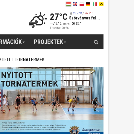
27°C
26.7°C
/
26.7°C
Szórványos fel...
5.12
32°
km/h
Frissítve: 20:56
Keresés
ORMÁCIÓK
PROJEKTEK
YITOTT TORNATERMEK