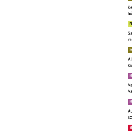
Ke
hő
F
Sa
vé
K
A 
Ki
K
Va
Va
K
Au
sz
S