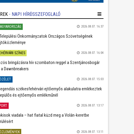
ÍREK
- NAPI HÍRÖSSZEFOGLALÓ
AGYARORSZÁG
2026.08.07. 16:37
Települési Önkormányzatok Országos Szövetségének
jtóközleménye
EHÉRVÁRI SZÍNES
2026.08.07. 16:04
zös bringázásra hív szombaton reggel a Szentjánosbogár
 a Dawnbreakers
ÖZÉLET
2026.08.07. 15:03
legendás székesfehérvári ejtőernyős alakulatra emlékeztek
repülős és ejtőernyős emlékműnél
PORT
2026.08.07. 13:17
kisok viadala – hat fiatal küzd meg a Volán-keretbe
rülésért
ÖZLEMÉNYEK
2026.08.07. 13:11