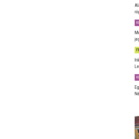
Al
rö
K
Mú
je
F
Ir
Le
K
Eg
Né