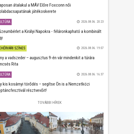
aposan átalakul a MÁV Előre Foxconn női
plabdacsapatának játékoskerete
ULTÚRA
2026.08.06. 20:23
zeumbérlet a Királyi Napokra - féláronkapható a kombinált
gy
EHÉRVÁRI SZÍNES
2026.08.06. 19:07
ány a vadszeder – augusztus 9-én vár mindenkit a túrára
ncsés Rita
ULTÚRA
2026.08.06. 16:37
y kis kosárnyi törődés – segítse Ön is a Nemzetközi
ptáncfesztivál résztvevőit!
TOVÁBBI HÍREK