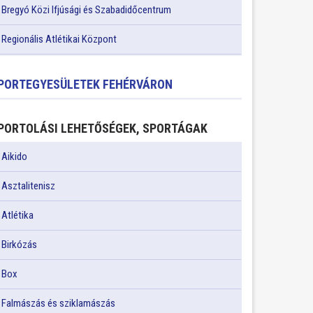
Bregyó Közi Ifjúsági és Szabadidőcentrum
Regionális Atlétikai Központ
PORTEGYESÜLETEK FEHÉRVÁRON
PORTOLÁSI LEHETŐSÉGEK, SPORTÁGAK
Aikido
Asztalitenisz
Atlétika
Birkózás
Box
Falmászás és sziklamászás