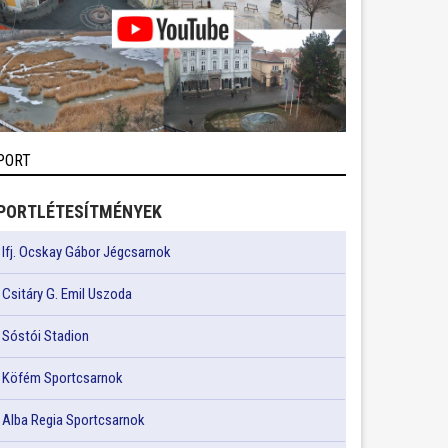
PORT
PORTLÉTESÍTMÉNYEK
Ifj. Ocskay Gábor Jégcsarnok
Csitáry G. Emil Uszoda
Sóstói Stadion
Köfém Sportcsarnok
Alba Regia Sportcsarnok