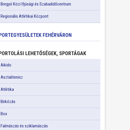
Bregyó Közi Ifjúsági és Szabadidőcentrum
Regionális Atlétikai Központ
PORTEGYESÜLETEK FEHÉRVÁRON
PORTOLÁSI LEHETŐSÉGEK, SPORTÁGAK
Aikido
Asztalitenisz
Atlétika
Birkózás
Box
Falmászás és sziklamászás