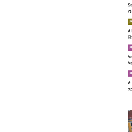
Sa
vé
K
A 
Ki
K
Va
Va
K
Au
sz