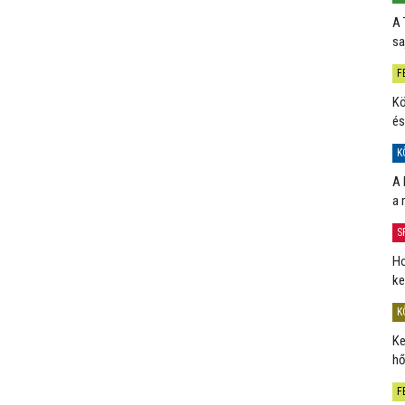
A 
sa
F
Kö
és
K
A 
a 
S
Ho
ke
K
Ke
hő
F