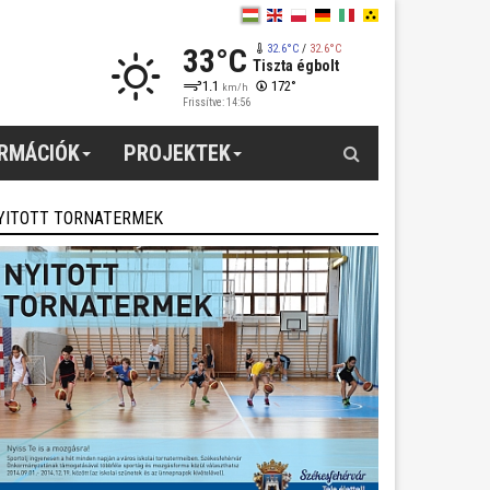
33°C
32.6°C
/
32.6°C
Tiszta égbolt
1.1
172°
km/h
Frissítve: 14:56
Keresés
ORMÁCIÓK
PROJEKTEK
YITOTT TORNATERMEK