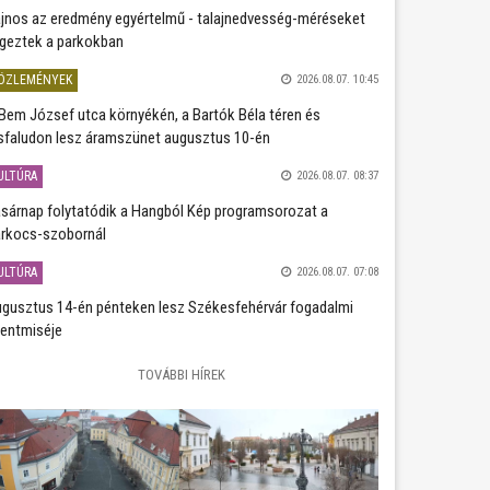
jnos az eredmény egyértelmű - talajnedvesség-méréseket
geztek a parkokban
ÖZLEMÉNYEK
2026.08.07. 10:45
Bem József utca környékén, a Bartók Béla téren és
sfaludon lesz áramszünet augusztus 10-én
ULTÚRA
2026.08.07. 08:37
sárnap folytatódik a Hangból Kép programsorozat a
rkocs-szobornál
ULTÚRA
2026.08.07. 07:08
gusztus 14-én pénteken lesz Székesfehérvár fogadalmi
entmiséje
TOVÁBBI HÍREK