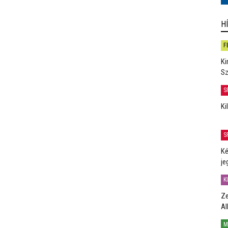
H
F
Ki
Sz
S
Ki
S
Ké
je
K
Ze
Al
M