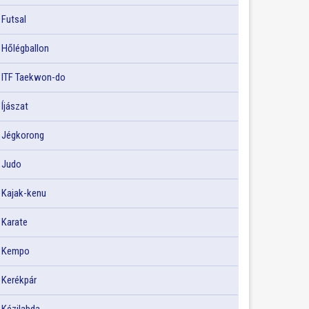
Futsal
Hőlégballon
ITF Taekwon-do
Íjászat
Jégkorong
Judo
Kajak-kenu
Karate
Kempo
Kerékpár