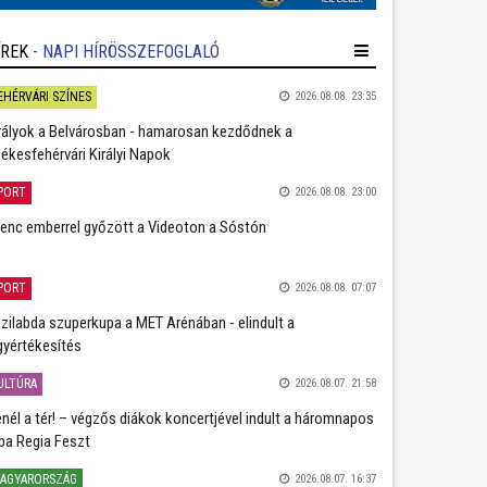
ÍREK
- NAPI HÍRÖSSZEFOGLALÓ
EHÉRVÁRI SZÍNES
2026.08.08. 23:35
rályok a Belvárosban - hamarosan kezdődnek a
ékesfehérvári Királyi Napok
PORT
2026.08.08. 23:00
lenc emberrel győzött a Videoton a Sóstón
PORT
2026.08.08. 07:07
zilabda szuperkupa a MET Arénában - elindult a
gyértékesítés
ULTÚRA
2026.08.07. 21:58
nél a tér! – végzős diákok koncertjével indult a háromnapos
ba Regia Feszt
AGYARORSZÁG
2026.08.07. 16:37