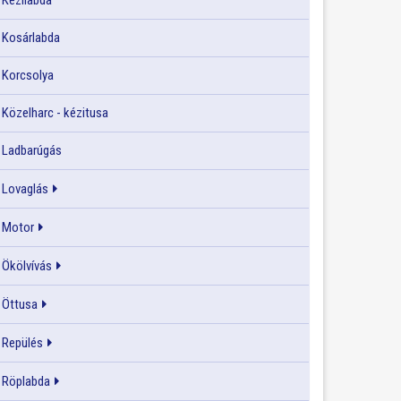
Kézilabda
Kosárlabda
Korcsolya
Közelharc - kézitusa
Ladbarúgás
Lovaglás
Motor
Ökölvívás
Öttusa
Repülés
Röplabda