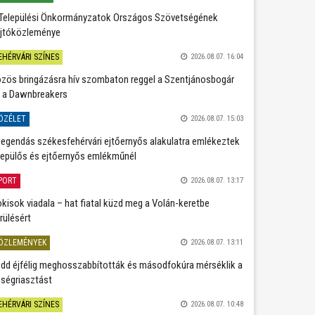
Települési Önkormányzatok Országos Szövetségének
jtóközleménye
EHÉRVÁRI SZÍNES
2026.08.07. 16:04
zös bringázásra hív szombaton reggel a Szentjánosbogár
 a Dawnbreakers
ÖZÉLET
2026.08.07. 15:03
legendás székesfehérvári ejtőernyős alakulatra emlékeztek
repülős és ejtőernyős emlékműnél
PORT
2026.08.07. 13:17
kisok viadala – hat fiatal küzd meg a Volán-keretbe
rülésért
ÖZLEMÉNYEK
2026.08.07. 13:11
dd éjfélig meghosszabbították és másodfokúra mérséklik a
ségriasztást
EHÉRVÁRI SZÍNES
2026.08.07. 10:48