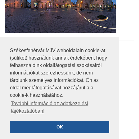
RSS
Székesfehérvár MJV weboldalain cookie-at
(sütiket) használunk annak érdekében, hogy
A HONLAP 2017.03.31-I ÁLLAPOTA
felhasználóink oldallátogatási szokásairól
információkat szerezhessünk, de nem
JOGI NYILATKOZAT
tárolunk személyes információkat. Ön az
IMPRESSZUM
oldal meglátogatásával hozzájárul a a
cookie-k használatához.
MÉDIAAJÁNLAT
További információ az adatkezelési
tájékoztatóban!
KÖZÉRDEKŰ ADATOK
ADATVÉDELEM
OK
©2023 SZÉKESFEHÉRVÁR MEGYEI JOGÚ VÁROS