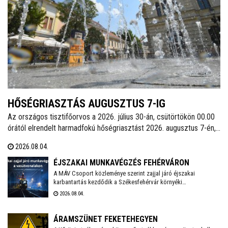
HŐSÉGRIASZTÁS AUGUSZTUS 7-IG
Az országos tisztifőorvos a 2026. július 30-án, csütörtökön 00.00
órától elrendelt harmadfokú hőségriasztást 2026. augusztus 7-én,
pénteken 24.00 óráig meghosszabbította. Székesfehérváron
2026.08.04.
továbbra is működnek az ivókutak, emellett klimatizált helyiségek
is várják a lakosságot a hőségben. A város polgármestere
ÉJSZAKAI MUNKAVÉGZÉS FEHÉRVÁRON
mindenkit arra kér, hogy figyeljünk egymásra, kiemelten a
A MÁV Csoport közleménye szerint zajjal járó éjszakai
karbantartás kezdődik a Székesfehérvár környéki
környezetünkben élő idős emberekre, valamint vigyázzunk a
vasútvonalakon augusztus 6-án. Székesfehérváron augusztus
háziállatainkra is.
2026.08.04.
17-18. között kell éjszaka zajterhelésre számítani.
ÁRAMSZÜNET FEKETEHEGYEN