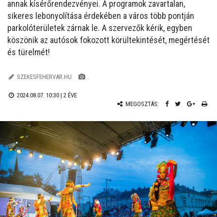
annak kísérőrendezvényei. A programok zavartalan,
sikeres lebonyolítása érdekében a város több pontján
parkolóterületek zárnak le. A szervezők kérik, egyben
köszönik az autósok fokozott körültekintését, megértését
és türelmét!
SZEKESFEHERVAR.HU
.
2024.08.07. 10:30 |
2 ÉVE
MEGOSZTÁS: