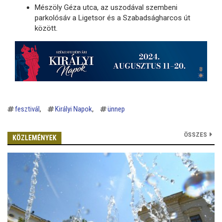
Mészöly Géza utca, az uszodával szembeni
parkolósáv a Ligetsor és a Szabadságharcos út
között.
fesztivál
Királyi Napok
ünnep
ÖSSZES
KÖZLEMÉNYEK