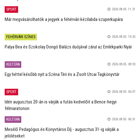
SPORT
2026.08.05. 11:21
Már megvásárolhatók a jegyek a fehérvári kézilabda szuperkupára
FEHÉRVÁRI SZÍNES
2026.08.05. 10:25
Palya Bea és Szokolay Dongó Balázs duójával zárul az Emlékparki Nyár
KULTÚRA
2026.08.05. 08:33
Egy héttel később nyit a Széna Téri és a Zsolt Utcai Tagkönyvtár
SPORT
2026.08.05. 06:47
Idén augusztus 20-án is várják a futás kedvelőit a Bence-hegyi
félmaratonon
KULTÚRA
2026.08.05. 06:31
Mesélő Pedagógus és Könyvtáros Díj - augusztus 31-ig várják a
jelöléseket