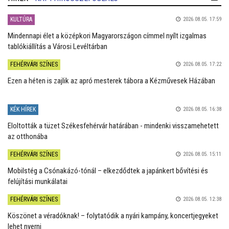
KULTÚRA
2026.08.05. 17:59
Mindennapi élet a középkori Magyarországon címmel nyílt izgalmas
tablókiállítás a Városi Levéltárban
FEHÉRVÁRI SZÍNES
2026.08.05. 17:22
Ezen a héten is zajlik az apró mesterek tábora a Kézművesek Házában
KÉK HÍREK
2026.08.05. 16:38
Eloltották a tüzet Székesfehérvár határában - mindenki visszamehetett
az otthonába
FEHÉRVÁRI SZÍNES
2026.08.05. 15:11
Mobilstég a Csónakázó-tónál – elkezdődtek a japánkert bővítési és
felújítási munkálatai
FEHÉRVÁRI SZÍNES
2026.08.05. 12:38
Köszönet a véradóknak! – folytatódik a nyári kampány, koncertjegyeket
lehet nyerni