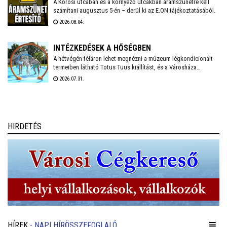
A Kőrösi utcában és a környező utcákban áramszünetre kell
számítani augusztus 5-én – derül ki az E.ON tájékoztatásából.
2026.08.04.
INTÉZKEDÉSEK A HŐSÉGBEN
A hétvégén féláron lehet megnézni a múzeum légkondicionált
termeiben látható Totus Tuus kiállítást, és a Városháza
temperált Díszterme is megnyílik hétfőn-kedden, ahol pedig
2026.07.31.
mesefilmekkel várják az arra járó családokat – számol be friss
bejegyzésében Székesfehérvár polgármestere.
HIRDETÉS
HÍREK
- NAPI HÍRÖSSZEFOGLALÓ