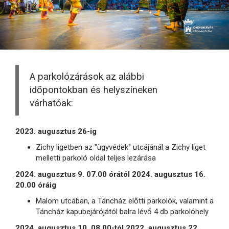
A parkolózárások az alábbi
időpontokban és helyszíneken
várhatóak:
2023. augusztus 26-ig
Zichy ligetben az "ügyvédek" utcájánál a Zichy liget
melletti parkoló oldal teljes lezárása
2024. augusztus 9. 07.00 órától 2024. augusztus 16.
20.00 óráig
Malom utcában, a Táncház előtti parkolók, valamint a
Táncház kapubejárójától balra lévő 4 db parkolóhely
2024. augusztus 10. 08.00-tól 2022. augusztus 22.