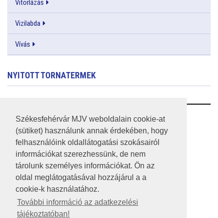
Vitorlázás
Vizilabda
Vívás
NYITOTT TORNATERMEK
RSS
Székesfehérvár MJV weboldalain cookie-at
(sütiket) használunk annak érdekében, hogy
A HONLAP 2017.03.31-I ÁLLAPOTA
felhasználóink oldallátogatási szokásairól
információkat szerezhessünk, de nem
JOGI NYILATKOZAT
tárolunk személyes információkat. Ön az
IMPRESSZUM
oldal meglátogatásával hozzájárul a a
cookie-k használatához.
MÉDIAAJÁNLAT
További információ az adatkezelési
tájékoztatóban!
KÖZÉRDEKŰ ADATOK