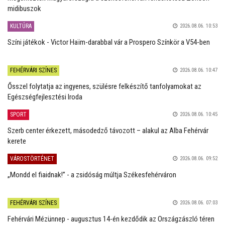
midibuszok
KULTÚRA
2026.08.06. 10:53
Színi játékok - Victor Haïm-darabbal vár a Prospero Színkör a V54-ben
FEHÉRVÁRI SZÍNES
2026.08.06. 10:47
Ősszel folytatja az ingyenes, szülésre felkészítő tanfolyamokat az
Egészségfejlesztési Iroda
SPORT
2026.08.06. 10:45
Szerb center érkezett, másodedző távozott – alakul az Alba Fehérvár
kerete
VÁROSTÖRTÉNET
2026.08.06. 09:52
„Mondd el fiaidnak!” - a zsidóság múltja Székesfehérváron
FEHÉRVÁRI SZÍNES
2026.08.06. 07:03
Fehérvári Mézünnep - augusztus 14-én kezdődik az Országzászló téren