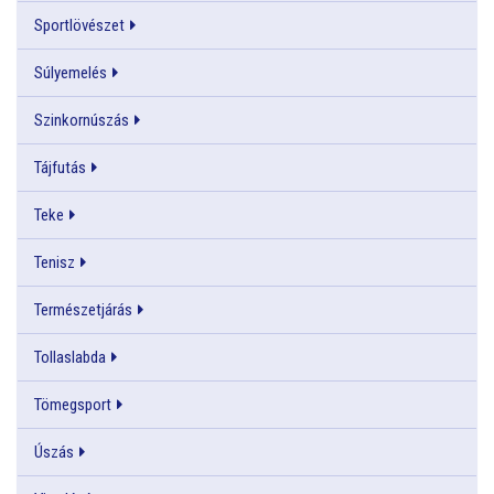
Sportlövészet
Súlyemelés
Szinkornúszás
Tájfutás
Teke
Tenisz
Természetjárás
Tollaslabda
Tömegsport
Úszás