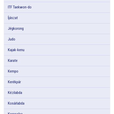
ITF Taekwon-do
Íjászat
Jégkorong
Judo
Kajak-kenu
Karate
Kempo
Kerékpár
Kézilabda
Kosárlabda
Korcsolya