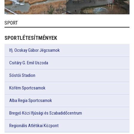
SPORT
SPORTLÉTESÍTMÉNYEK
Ifj. Ocskay Gábor Jégcsarnok
Csitáry G. Emil Uszoda
Sóstói Stadion
Köfém Sportcsarnok
Alba Regia Sportcsarnok
Bregyó Közi Ifjúsági és Szabadidőcentrum
Regionális Atlétikai Központ