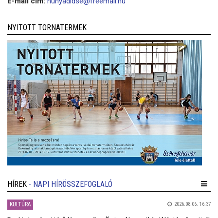
E-mail cím:
hunyadidse@freemail.hu
NYITOTT TORNATERMEK
HÍREK
- NAPI HÍRÖSSZEFOGLALÓ
KULTÚRA
2026.08.06. 16:37