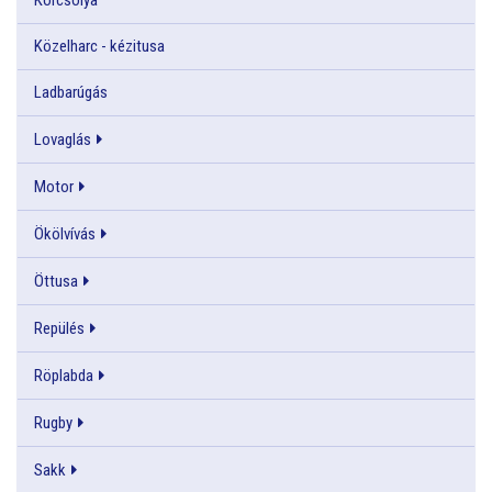
Közelharc - kézitusa
Ladbarúgás
Lovaglás
Motor
Ökölvívás
Öttusa
Repülés
Röplabda
Rugby
Sakk