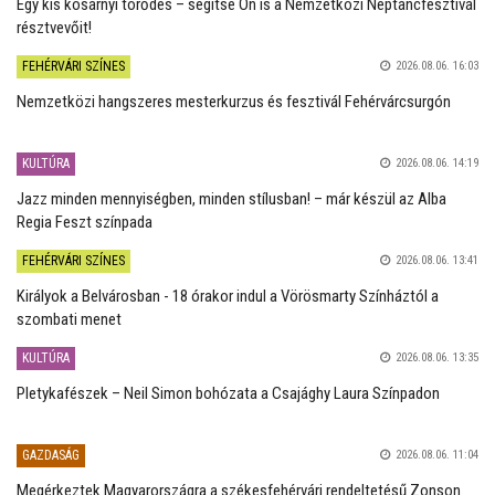
Egy kis kosárnyi törődés – segítse Ön is a Nemzetközi Néptáncfesztivál
résztvevőit!
FEHÉRVÁRI SZÍNES
2026.08.06. 16:03
Nemzetközi hangszeres mesterkurzus és fesztivál Fehérvárcsurgón
KULTÚRA
2026.08.06. 14:19
Jazz minden mennyiségben, minden stílusban! – már készül az Alba
Regia Feszt színpada
FEHÉRVÁRI SZÍNES
2026.08.06. 13:41
Királyok a Belvárosban - 18 órakor indul a Vörösmarty Színháztól a
szombati menet
KULTÚRA
2026.08.06. 13:35
Pletykafészek – Neil Simon bohózata a Csajághy Laura Színpadon
GAZDASÁG
2026.08.06. 11:04
Megérkeztek Magyarországra a székesfehérvári rendeltetésű Zonson