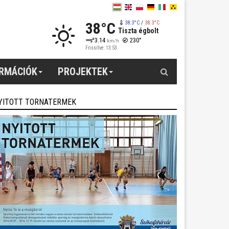
38°C
38.3°C
/
38.3°C
Tiszta égbolt
3.14
230°
km/h
Frissítve: 13:53
Keresés
ORMÁCIÓK
PROJEKTEK
YITOTT TORNATERMEK