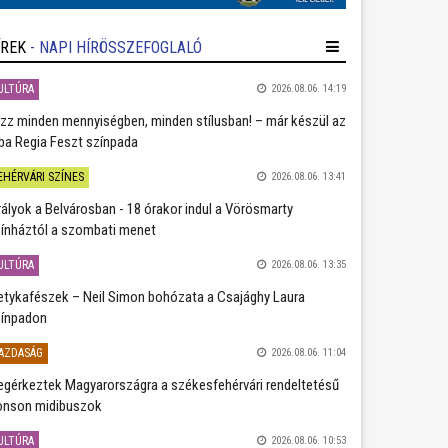
ÍREK
- NAPI HÍRÖSSZEFOGLALÓ
ULTÚRA
2026.08.06. 14:19
zz minden mennyiségben, minden stílusban! – már készül az
ba Regia Feszt színpada
EHÉRVÁRI SZÍNES
2026.08.06. 13:41
rályok a Belvárosban - 18 órakor indul a Vörösmarty
ínháztól a szombati menet
ULTÚRA
2026.08.06. 13:35
etykafészek – Neil Simon bohózata a Csajághy Laura
ínpadon
AZDASÁG
2026.08.06. 11:04
gérkeztek Magyarországra a székesfehérvári rendeltetésű
nson midibuszok
ULTÚRA
2026.08.06. 10:53