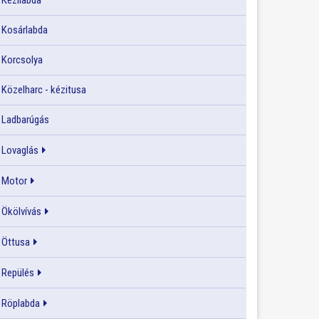
Kézilabda
Kosárlabda
Korcsolya
Közelharc - kézitusa
Ladbarúgás
Lovaglás
Motor
Ökölvívás
Öttusa
Repülés
Röplabda