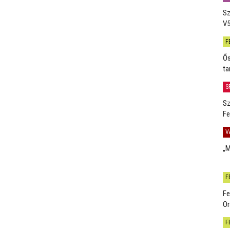
Sz
V5
F
Ős
ta
S
Sz
Fe
V
„M
F
Fe
Or
F