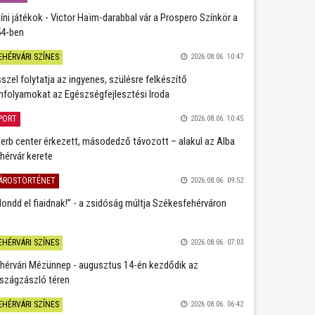
íni játékok - Victor Haïm-darabbal vár a Prospero Színkör a
4-ben
EHÉRVÁRI SZÍNES
2026.08.06. 10:47
szel folytatja az ingyenes, szülésre felkészítő
nfolyamokat az Egészségfejlesztési Iroda
PORT
2026.08.06. 10:45
erb center érkezett, másodedző távozott – alakul az Alba
hérvár kerete
ÁROSTÖRTÉNET
2026.08.06. 09:52
ondd el fiaidnak!” - a zsidóság múltja Székesfehérváron
EHÉRVÁRI SZÍNES
2026.08.06. 07:03
hérvári Mézünnep - augusztus 14-én kezdődik az
szágzászló téren
EHÉRVÁRI SZÍNES
2026.08.06. 06:42