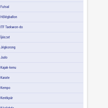
Futsal
Hőlégballon
ITF Taekwon-do
Íjászat
Jégkorong
Judo
Kajak-kenu
Karate
Kempo
Kerékpár