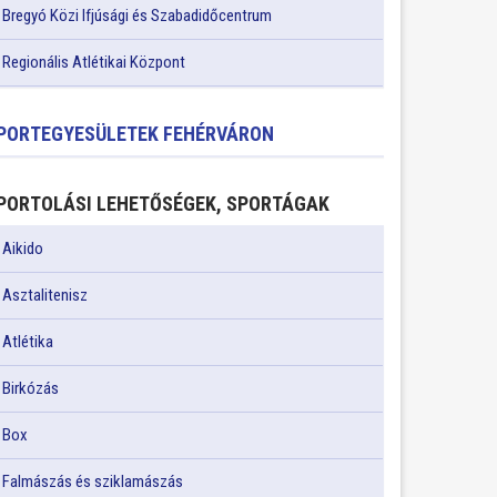
Bregyó Közi Ifjúsági és Szabadidőcentrum
Regionális Atlétikai Központ
PORTEGYESÜLETEK FEHÉRVÁRON
PORTOLÁSI LEHETŐSÉGEK, SPORTÁGAK
Aikido
Asztalitenisz
Atlétika
Birkózás
Box
Falmászás és sziklamászás