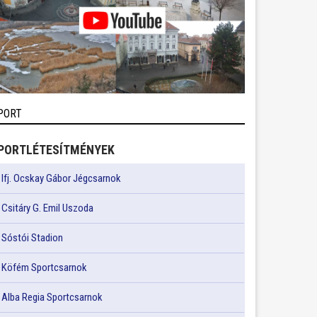
PORT
PORTLÉTESÍTMÉNYEK
Ifj. Ocskay Gábor Jégcsarnok
Csitáry G. Emil Uszoda
Sóstói Stadion
Köfém Sportcsarnok
Alba Regia Sportcsarnok