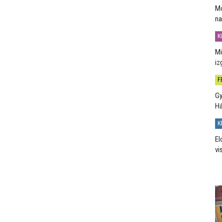
Mo
na
K
Mi
iz
F
Gy
H
K
El
vi