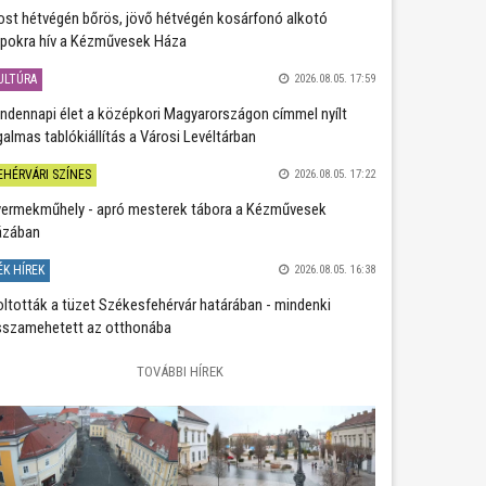
st hétvégén bőrös, jövő hétvégén kosárfonó alkotó
pokra hív a Kézművesek Háza
ULTÚRA
2026.08.05. 17:59
ndennapi élet a középkori Magyarországon címmel nyílt
galmas tablókiállítás a Városi Levéltárban
EHÉRVÁRI SZÍNES
2026.08.05. 17:22
ermekműhely - apró mesterek tábora a Kézművesek
ázában
ÉK HÍREK
2026.08.05. 16:38
oltották a tüzet Székesfehérvár határában - mindenki
sszamehetett az otthonába
TOVÁBBI HÍREK