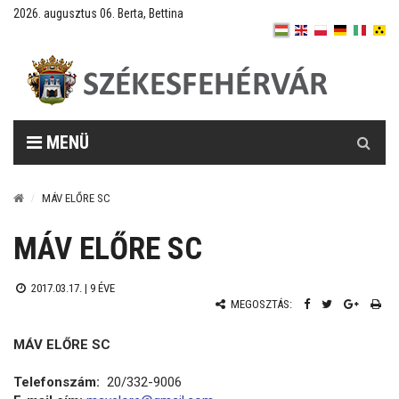
2026. augusztus 06. Berta, Bettina
Keresés
MENÜ
MÁV ELŐRE SC
MÁV ELŐRE SC
2017.03.17. |
9 ÉVE
MEGOSZTÁS:
MÁV ELŐRE SC
Telefonszám:
20/332-9006