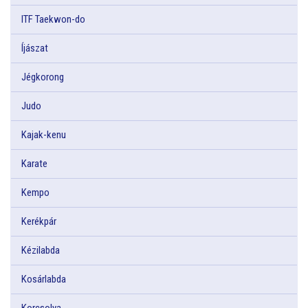
ITF Taekwon-do
Íjászat
Jégkorong
Judo
Kajak-kenu
Karate
Kempo
Kerékpár
Kézilabda
Kosárlabda
Korcsolya