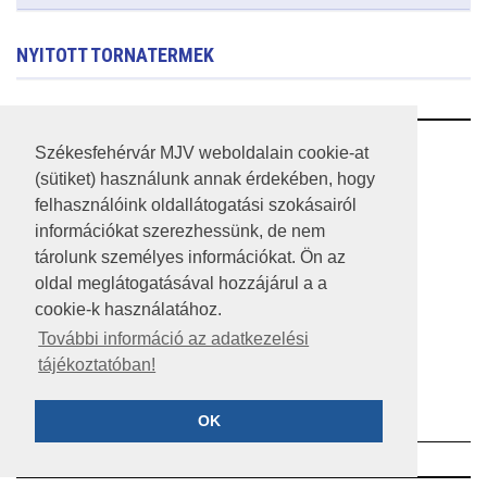
NYITOTT TORNATERMEK
RSS
Székesfehérvár MJV weboldalain cookie-at
(sütiket) használunk annak érdekében, hogy
A HONLAP 2017.03.31-I ÁLLAPOTA
felhasználóink oldallátogatási szokásairól
információkat szerezhessünk, de nem
JOGI NYILATKOZAT
tárolunk személyes információkat. Ön az
IMPRESSZUM
oldal meglátogatásával hozzájárul a a
cookie-k használatához.
MÉDIAAJÁNLAT
További információ az adatkezelési
tájékoztatóban!
KÖZÉRDEKŰ ADATOK
ADATVÉDELEM
OK
©2023 SZÉKESFEHÉRVÁR MEGYEI JOGÚ VÁROS