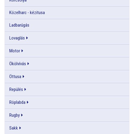
Közelharc - kézitusa
Ladbarúgás
Lovaglás
Motor
Ökölvívás
Öttusa
Repülés
Röplabda
Rugby
Sakk