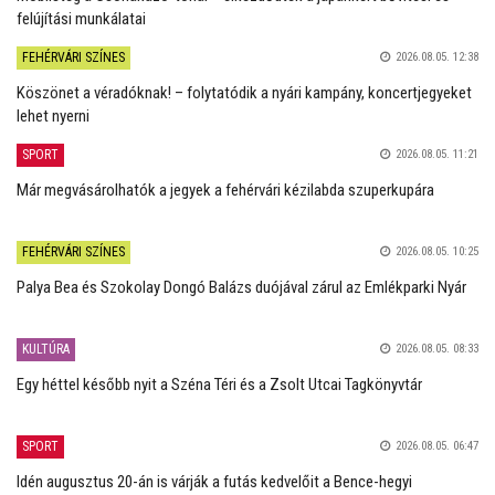
felújítási munkálatai
FEHÉRVÁRI SZÍNES
2026.08.05. 12:38
Köszönet a véradóknak! – folytatódik a nyári kampány, koncertjegyeket
lehet nyerni
SPORT
2026.08.05. 11:21
Már megvásárolhatók a jegyek a fehérvári kézilabda szuperkupára
FEHÉRVÁRI SZÍNES
2026.08.05. 10:25
Palya Bea és Szokolay Dongó Balázs duójával zárul az Emlékparki Nyár
KULTÚRA
2026.08.05. 08:33
Egy héttel később nyit a Széna Téri és a Zsolt Utcai Tagkönyvtár
SPORT
2026.08.05. 06:47
Idén augusztus 20-án is várják a futás kedvelőit a Bence-hegyi