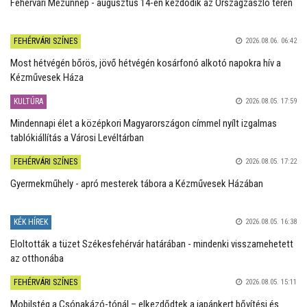
Fehérvári Mézünnep - augusztus 14-én kezdődik az Országzászló téren
FEHÉRVÁRI SZÍNES
2026.08.06. 06:42
Most hétvégén bőrös, jövő hétvégén kosárfonó alkotó napokra hív a
Kézművesek Háza
KULTÚRA
2026.08.05. 17:59
Mindennapi élet a középkori Magyarországon címmel nyílt izgalmas
tablókiállítás a Városi Levéltárban
FEHÉRVÁRI SZÍNES
2026.08.05. 17:22
Gyermekműhely - apró mesterek tábora a Kézművesek Házában
KÉK HÍREK
2026.08.05. 16:38
Eloltották a tüzet Székesfehérvár határában - mindenki visszamehetett
az otthonába
FEHÉRVÁRI SZÍNES
2026.08.05. 15:11
Mobilstég a Csónakázó-tónál – elkezdődtek a japánkert bővítési és