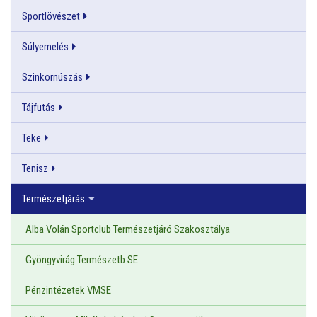
Sportlövészet
Súlyemelés
Szinkornúszás
Tájfutás
Teke
Tenisz
Természetjárás
Alba Volán Sportclub Természetjáró Szakosztálya
Gyöngyvirág Természetb SE
Pénzintézetek VMSE