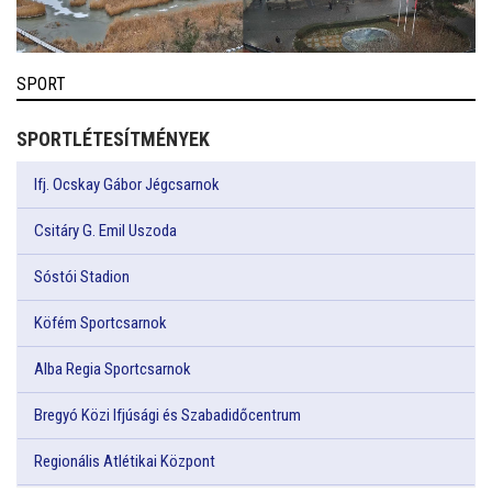
SPORT
SPORTLÉTESÍTMÉNYEK
Ifj. Ocskay Gábor Jégcsarnok
Csitáry G. Emil Uszoda
Sóstói Stadion
Köfém Sportcsarnok
Alba Regia Sportcsarnok
Bregyó Közi Ifjúsági és Szabadidőcentrum
Regionális Atlétikai Központ