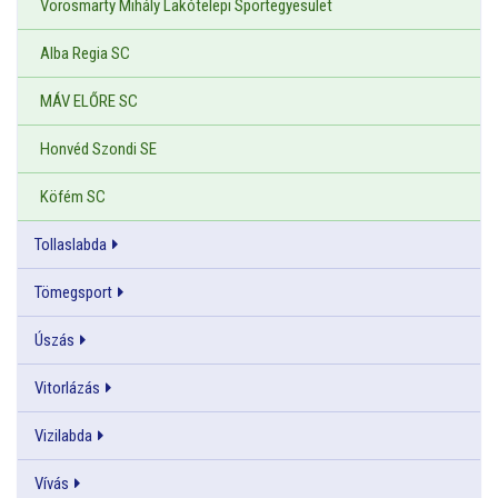
Vörösmarty Mihály Lakótelepi Sportegyesület
Alba Regia SC
MÁV ELŐRE SC
Honvéd Szondi SE
Köfém SC
Tollaslabda
Tömegsport
Úszás
Vitorlázás
Vizilabda
Vívás