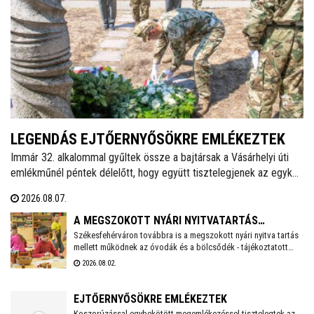
LEGENDÁS EJTŐERNYŐSÖKRE EMLÉKEZTEK
Immár 32. alkalommal gyűltek össze a bajtársak a Vásárhelyi úti
emlékműnél péntek délelőtt, hogy együtt tisztelegjenek az egykori
62. Önálló Ejtőernyős Zászlóalj előtt. A hagyományokat ápoló
2026.08.07.
Veterán Repülők és Ejtőernyősök Fejér Megyei Egyesülete ezzel a
rendezvénnyel őrzi az a második világháború után újjászervezett,
A MEGSZOKOTT NYÁRI NYITVATARTÁS
1951-től 1954-ig Székesfehérváron ismertté vált ejtőernyős
Székesfehérváron továbbra is a megszokott nyári nyitva tartás
MELLETT MŰKÖDNEK A FEHÉRVÁRI ÓVODÁK ÉS
mellett működnek az óvodák és a bölcsődék - tájékoztatott
alakulat emlékét.
BÖLCSŐDÉK
közösségi oldalán a város polgármestere. Hétfőtől is tehát a
2026.08.02.
megszokott nyári nyitva tartással fogadják a piciket a
bölcsődék és az óvodák!
EJTŐERNYŐSÖKRE EMLÉKEZTEK
Koszorúzással egybekötött megemlékezéssel tisztelegtek az