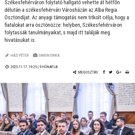
Székesfehérváron folytató hallgató vehette át hétfőn
délután a székesfehérvári Városházán az Alba Regia
Ösztöndíjat. Az anyagi támogatás nem titkolt célja, hogy a
fiatalokat arra ösztönözze: helyben, Székesfehérváron
folytassák tanulmányaikat, s majd itt találják meg
hivatásukat is.
HÁZI PÉTER
SIMON ERIKA
2025.11.17. 19:25 |
9 HÓNAPJA
MEGOSZTÁS: