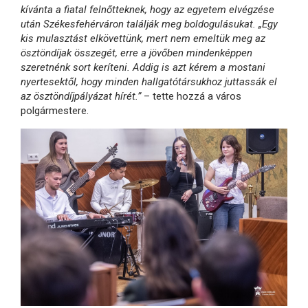
kívánta a fiatal felnőtteknek, hogy az egyetem elvégzése
után Székesfehérváron találják meg boldogulásukat. „Egy
kis mulasztást elkövettünk, mert nem emeltük meg az
ösztöndíjak összegét, erre a jövőben mindenképpen
szeretnénk sort keríteni. Addig is azt kérem a mostani
nyertesektől, hogy minden hallgatótársukhoz juttassák el
az ösztöndíjpályázat hírét.”
– tette hozzá a város
polgármestere.