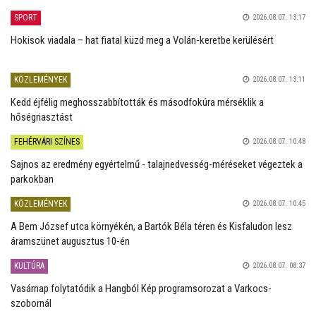
SPORT
2026.08.07. 13:17
Hokisok viadala – hat fiatal küzd meg a Volán-keretbe kerülésért
KÖZLEMÉNYEK
2026.08.07. 13:11
Kedd éjfélig meghosszabbították és másodfokúra mérséklik a
hőségriasztást
FEHÉRVÁRI SZÍNES
2026.08.07. 10:48
Sajnos az eredmény egyértelmű - talajnedvesség-méréseket végeztek a
parkokban
KÖZLEMÉNYEK
2026.08.07. 10:45
A Bem József utca környékén, a Bartók Béla téren és Kisfaludon lesz
áramszünet augusztus 10-én
KULTÚRA
2026.08.07. 08:37
Vasárnap folytatódik a Hangból Kép programsorozat a Varkocs-
szobornál