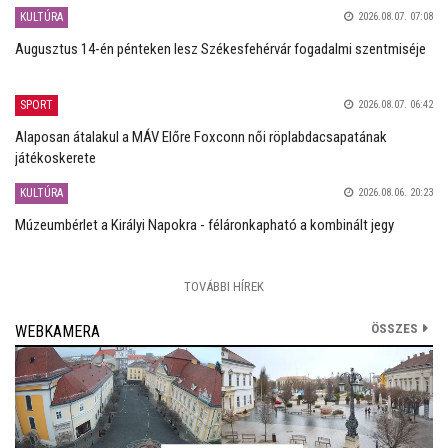
KULTÚRA
2026.08.07. 07:08
Augusztus 14-én pénteken lesz Székesfehérvár fogadalmi szentmiséje
SPORT
2026.08.07. 06:42
Alaposan átalakul a MÁV Előre Foxconn női röplabdacsapatának
játékoskerete
KULTÚRA
2026.08.06. 20:23
Múzeumbérlet a Királyi Napokra - féláronkapható a kombinált jegy
TOVÁBBI HÍREK
ÖSSZES
WEBKAMERA