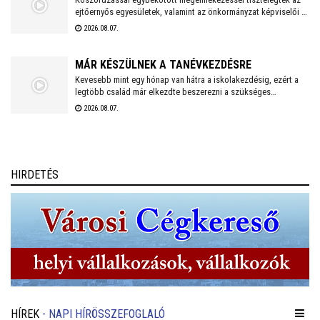
ejtőernyős egyesületek, valamint az önkormányzat képviselői a
Repülős és Ejtőernyős Emlékműnél. A jelenlévők a 62. Önálló
2026.08.07.
Ejtőernyős Zászlóaljra emlékeztek.
MÁR KÉSZÜLNEK A TANÉVKEZDÉSRE
Kevesebb mint egy hónap van hátra a iskolakezdésig, ezért a
legtöbb család már elkezdte beszerezni a szükséges
tanszereket. A fehérvári papír-írószer üzletek már július eleje
2026.08.07.
óta készülnek a rohamra.
HIRDETÉS
HÍREK
- NAPI HÍRÖSSZEFOGLALÓ