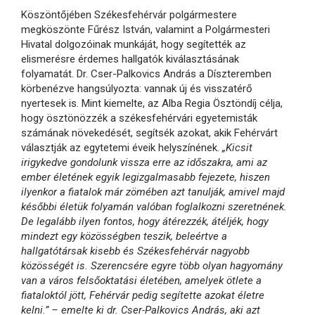
Köszöntőjében Székesfehérvár polgármestere
megköszönte Fűrész István, valamint a Polgármesteri
Hivatal dolgozóinak munkáját, hogy segítették az
elismerésre érdemes hallgatók kiválasztásának
folyamatát. Dr. Cser-Palkovics András a Díszteremben
körbenézve hangsúlyozta: vannak új és visszatérő
nyertesek is. Mint kiemelte, az Alba Regia Ösztöndíj célja,
hogy ösztönözzék a székesfehérvári egyetemisták
számának növekedését, segítsék azokat, akik Fehérvárt
választják az egytetemi éveik helyszínének.
„Kicsit
irigykedve gondolunk vissza erre az időszakra, ami az
ember életének egyik legizgalmasabb fejezete, hiszen
ilyenkor a fiatalok már zömében azt tanulják, amivel majd
későbbi életük folyamán valóban foglalkozni szeretnének.
De legalább ilyen fontos, hogy átérezzék, átéljék, hogy
mindezt egy közösségben teszik, beleértve a
hallgatótársak kisebb és Székesfehérvár nagyobb
közösségét is. Szerencsére egyre több olyan hagyomány
van a város felsőoktatási életében, amelyek ötlete a
fiataloktól jött, Fehérvár pedig segítette azokat életre
kelni.” – emelte ki dr. Cser-Palkovics András, aki azt