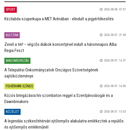
SPORT
2026.08.08. 07:07
Kézilabda szuperkupa a MET Arénában - elindult a jegyértékesítés
KULTÚRA
2026.08.07. 21:58
Zenél a tér! – végzős diákok koncertjével indult a háromnapos Alba
Regia Feszt
MAGYARORSZÁG
2026.08.07. 16:37
A Települési Önkormányzatok Országos Szövetségének
sajtóközleménye
FEHÉRVÁRI SZÍNES
2026.08.07. 16:04
Közös bringázásra hív szombaton reggel a Szentjánosbogár és a
Dawnbreakers
KÖZÉLET
2026.08.07. 15:03
A legendás székesfehérvári ejtőernyős alakulatra emlékeztek a repülős
és ejtőernyős emlékműnél