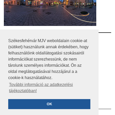
RSS
Székesfehérvár MJV weboldalain cookie-at
(sütiket) használunk annak érdekében, hogy
A HONLAP 2017.03.31-I ÁLLAPOTA
felhasználóink oldallátogatási szokásairól
információkat szerezhessünk, de nem
JOGI NYILATKOZAT
tárolunk személyes információkat. Ön az
IMPRESSZUM
oldal meglátogatásával hozzájárul a a
cookie-k használatához.
MÉDIAAJÁNLAT
További információ az adatkezelési
tájékoztatóban!
KÖZÉRDEKŰ ADATOK
ADATVÉDELEM
OK
©2023 SZÉKESFEHÉRVÁR MEGYEI JOGÚ VÁROS