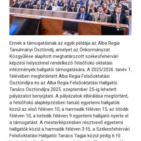
Ennek a támogatásnak az egyik példája az Alba Regia
Tanulmányi Ösztöndíj, amelyet az Önkormányzat
Közgyűlése alapított meghatározott székesfehérvári
képzési helyszínnel rendelkező felsőfokú oktatási
intézmények hallgatói támogatására. A 2025/2026. tanév 1.
félévében meghirdetett Alba Regia Felsőoktatási
Ösztöndíjra és az Alba Regia Felsőoktatási Hallgatói
Tanács Ösztöndíjra 2025. szeptember 25-ig lehetett
pályázatot benyújtani. A pályázatok elbírálása megtörtént,
a felsőfokú alapképzésben tanuló egyetemi hallgatók
közül az első féléven 10, a harmadik féléven 15, az ötödik
féléven 10, a hetedik féléven 9 egyetemi hallgató nyerte el
a támogatást. A mesterképzésben résztvevő egyetemi
hallgatók közül a harmadik féléven 3 fő, a Székesfehérvári
Felsőoktatási Hallgatói Tanács Tagjai közül pedig 6 fő