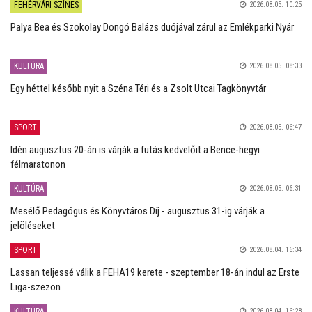
FEHÉRVÁRI SZÍNES
2026.08.05. 10:25
Palya Bea és Szokolay Dongó Balázs duójával zárul az Emlékparki Nyár
KULTÚRA
2026.08.05. 08:33
Egy héttel később nyit a Széna Téri és a Zsolt Utcai Tagkönyvtár
SPORT
2026.08.05. 06:47
Idén augusztus 20-án is várják a futás kedvelőit a Bence-hegyi
félmaratonon
KULTÚRA
2026.08.05. 06:31
Mesélő Pedagógus és Könyvtáros Díj - augusztus 31-ig várják a
jelöléseket
SPORT
2026.08.04. 16:34
Lassan teljessé válik a FEHA19 kerete - szeptember 18-án indul az Erste
Liga-szezon
KULTÚRA
2026.08.04. 16:28