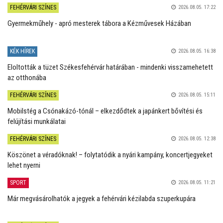
FEHÉRVÁRI SZÍNES
2026.08.05. 17:22
Gyermekműhely - apró mesterek tábora a Kézművesek Házában
KÉK HÍREK
2026.08.05. 16:38
Eloltották a tüzet Székesfehérvár határában - mindenki visszamehetett
az otthonába
FEHÉRVÁRI SZÍNES
2026.08.05. 15:11
Mobilstég a Csónakázó-tónál – elkezdődtek a japánkert bővítési és
felújítási munkálatai
FEHÉRVÁRI SZÍNES
2026.08.05. 12:38
Köszönet a véradóknak! – folytatódik a nyári kampány, koncertjegyeket
lehet nyerni
SPORT
2026.08.05. 11:21
Már megvásárolhatók a jegyek a fehérvári kézilabda szuperkupára