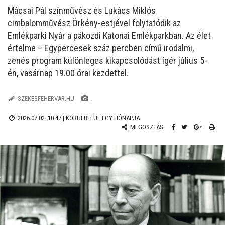
Mácsai Pál színművész és Lukács Miklós
cimbalomművész Örkény-estjével folytatódik az
Emlékparki Nyár a pákozdi Katonai Emlékparkban. Az élet
értelme – Egypercesek száz percben című irodalmi,
zenés program különleges kikapcsolódást ígér július 5-
én, vasárnap 19.00 órai kezdettel.
SZEKESFEHERVAR.HU
.
2026.07.02. 10:47 |
KÖRÜLBELÜL EGY HÓNAPJA
MEGOSZTÁS: