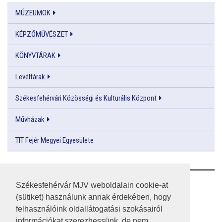
MÚZEUMOK
KÉPZŐMŰVÉSZET
KÖNYVTÁRAK
Levéltárak
Székesfehérvári Közösségi és Kulturális Központ
Művházak
TIT Fejér Megyei Egyesülete
RSS
Székesfehérvár MJV weboldalain cookie-at
(sütiket) használunk annak érdekében, hogy
A HONLAP 2017.03.31-I ÁLLAPOTA
felhasználóink oldallátogatási szokásairól
információkat szerezhessünk, de nem