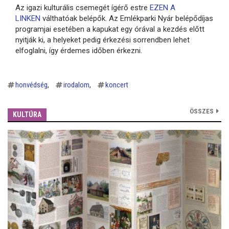
Az igazi kulturális csemegét ígérő estre
EZEN A
LINKEN
válthatóak belépők. Az Emlékparki Nyár belépődíjas
programjai esetében a kapukat egy órával a kezdés előtt
nyitják ki, a helyeket pedig érkezési sorrendben lehet
elfoglalni, így érdemes időben érkezni.
honvédség
irodalom
koncert
ÖSSZES
KULTÚRA