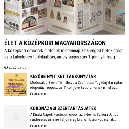
ÉLET A KÖZÉPKORI MAGYARORSZÁGON
A középkori emberek életének mindennapjaiba enged betekintést
az a különleges tablókiállítás, amely augusztus 1-jén nyílt meg
Székesfehérváron, a Városi Levéltár és Kutatóintézetben. A tárlat
2026.08.05.
bemutatja többek között az étkezési szokásokat, a lakótereket,
az oktatást, a szórakozást és számos egyéb fontos életteret és
KÉSŐBB NYIT KÉT TAGKÖNYVTÁR
szokást.
Módosult a Széna Téri, illetve a Zsolt Utcai Tagkönyvtár nyitási
időpontja: augusztus 11-től, jövő keddtől várják ismét az
olvasókat. A csütörtökre tervezett Zümmögő foglalkozás is
2026.08.05.
elmarad emiatt.
KORONÁZÁSI SZERTARTÁSJÁTÉK
A Királyi Napok keretében ebben az évben is Szikora János
rendezésében ismerhetjük meg királyaink uralkodásának
történetét. Idén újra a Nemzeti Emlékhely ad otthont a
2026.08.05.