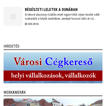
koronázásokról szóló előadásoknak.
RÉGÉSZETI LELETEK A DUNÁBAN
A rekord alacsony vízállás miatt egyre több olyan terület válik
szabaddá a folyók medrében, amelyet hosszú időn át víz
borított. A visszahúzódó Duna és más folyók sokszor nemcsak
2026.08.05.
a homokpadokat mutatják meg, hanem akár évszázadok óta
rejtőző régészeti emlékeket is.
HIRDETÉS
WEBKAMERÁK