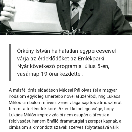
Örkény István halhatatlan egyperceseivel
várja az érdeklődőket az Emlékparki
Nyár következő programja július 5-én,
vasárnap 19 órai kezdettel.
A másfél órás előadáson Mácsai Pál olvas fel a magyar
irodalom egyik legismertebb novellafüzéréből, míg Lukács
Miklós cimbalomművész zenei világa sajátos atmoszférát
teremt a történetek köré. Az est különlegessége, hogy
Lukács Miklós improvizációi nem csupán aláfestik a
felolvasást, hanem önálló dramaturgiai szerepet kapnak, a
cimbalom a kimondott szavak szerves folytatásává válik.