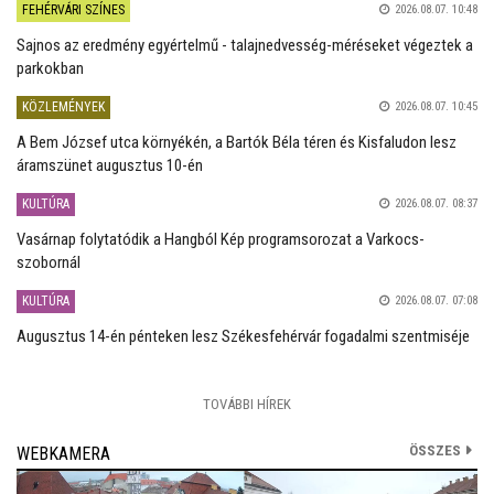
FEHÉRVÁRI SZÍNES
2026.08.07. 10:48
Sajnos az eredmény egyértelmű - talajnedvesség-méréseket végeztek a
parkokban
KÖZLEMÉNYEK
2026.08.07. 10:45
A Bem József utca környékén, a Bartók Béla téren és Kisfaludon lesz
áramszünet augusztus 10-én
KULTÚRA
2026.08.07. 08:37
Vasárnap folytatódik a Hangból Kép programsorozat a Varkocs-
szobornál
KULTÚRA
2026.08.07. 07:08
Augusztus 14-én pénteken lesz Székesfehérvár fogadalmi szentmiséje
TOVÁBBI HÍREK
ÖSSZES
WEBKAMERA