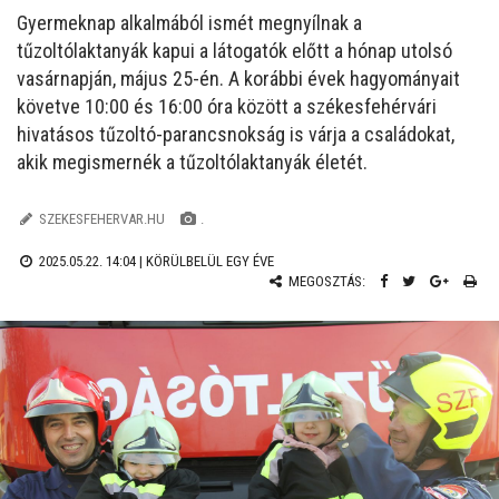
Gyermeknap alkalmából ismét megnyílnak a
tűzoltólaktanyák kapui a látogatók előtt a hónap utolsó
vasárnapján, május 25-én. A korábbi évek hagyományait
követve 10:00 és 16:00 óra között a székesfehérvári
hivatásos tűzoltó-parancsnokság is várja a családokat,
akik megismernék a tűzoltólaktanyák életét.
SZEKESFEHERVAR.HU
.
2025.05.22. 14:04 |
KÖRÜLBELÜL EGY ÉVE
MEGOSZTÁS: