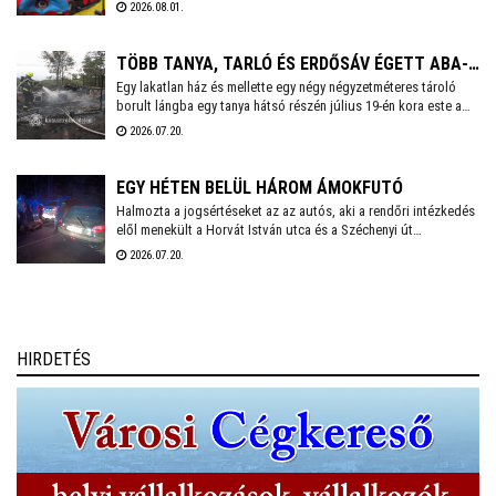
Mentőszolgálat. Életmentő kiképzés, élményprogram,
2026.08.01.
pályaorientáció – ez a Hősképzés Plusz! A Székesfehérvári
Mentőállomáson augusztus 3-án, hétfőn 14 órakor kezdődik a
program, amelyre előzetesen kell jelentkezni a
TÖBB TANYA, TARLÓ ÉS ERDŐSÁV ÉGETT ABA-
czako.attila@mentok.hu email címen.
Egy lakatlan ház és mellette egy négy négyzetméteres tároló
BELSŐBÁRÁNDNÁL
borult lángba egy tanya hátsó részén július 19-én kora este a
63-as főút mellett, Aba-Belsőbárándnál. Az erős szélben a tűz
2026.07.20.
nagyon gyorsan terjedt, és az ingatlan első felében lévő
lakóépület, valamint körülötte az aljnövényzet és az udvaron
tárolt lom is meggyulladt.
EGY HÉTEN BELÜL HÁROM ÁMOKFUTÓ
Halmozta a jogsértéseket az az autós, aki a rendőri intézkedés
elől menekült a Horvát István utca és a Széchenyi út
kereszteződésétől. Végül több rendőri egység összehangolt
2026.07.20.
fellépésének köszönhetően Balatonvilágos térségében
elfogták.
HIRDETÉS