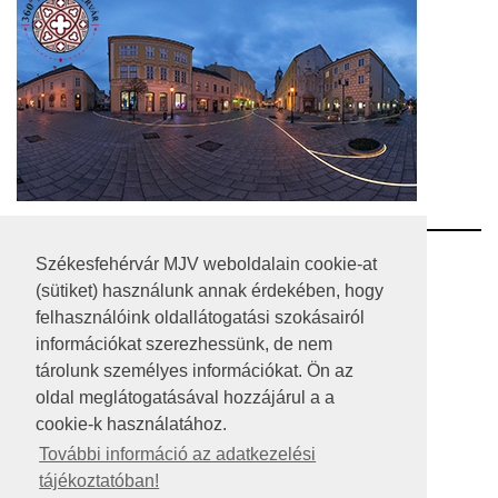
RSS
Székesfehérvár MJV weboldalain cookie-at
(sütiket) használunk annak érdekében, hogy
A HONLAP 2017.03.31-I ÁLLAPOTA
felhasználóink oldallátogatási szokásairól
információkat szerezhessünk, de nem
JOGI NYILATKOZAT
tárolunk személyes információkat. Ön az
IMPRESSZUM
oldal meglátogatásával hozzájárul a a
cookie-k használatához.
MÉDIAAJÁNLAT
További információ az adatkezelési
tájékoztatóban!
KÖZÉRDEKŰ ADATOK