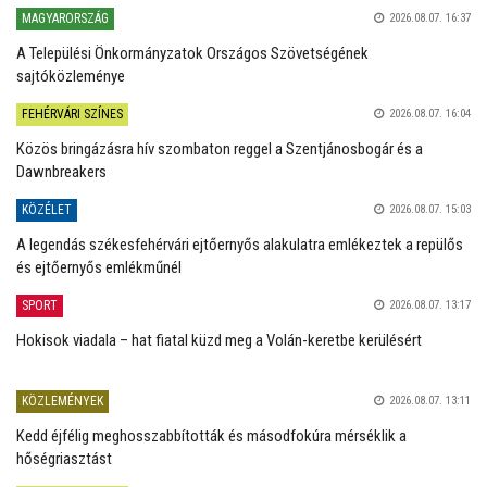
MAGYARORSZÁG
2026.08.07. 16:37
A Települési Önkormányzatok Országos Szövetségének
sajtóközleménye
FEHÉRVÁRI SZÍNES
2026.08.07. 16:04
Közös bringázásra hív szombaton reggel a Szentjánosbogár és a
Dawnbreakers
KÖZÉLET
2026.08.07. 15:03
A legendás székesfehérvári ejtőernyős alakulatra emlékeztek a repülős
és ejtőernyős emlékműnél
SPORT
2026.08.07. 13:17
Hokisok viadala – hat fiatal küzd meg a Volán-keretbe kerülésért
KÖZLEMÉNYEK
2026.08.07. 13:11
Kedd éjfélig meghosszabbították és másodfokúra mérséklik a
hőségriasztást