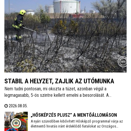
STABIL A HELYZET, ZAJLIK AZ UTÓMUNKA
Nem tudni pontosan, mi okozta a tüzet, azonban végül a
legmagasabb, 5-ös szintre kellett emelni a besorolását. A
zártkertek és lakóépületek mellett a MOL telepe is kiemelt
2026.08.05.
kockázatott jelentett - tájékoztatott közösségi oldalán dr. Cser-
Palkovics András polgármester. A környék két utcáiból hatvanegy
„HŐSKÉPZÉS PLUSZ” A MENTŐÁLLOMÁSON
embert menekítettek ki, őket már visszaengedték otthonukba.
A nyári szünidőben kibővített Hősképző programmal várja az
életmentő hivatás iránt érdeklődő fiatalokat az Országos