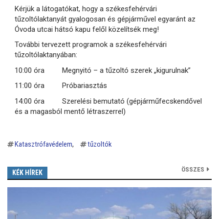
Kérjük a látogatókat, hogy a székesfehérvári
tűzoltólaktanyát gyalogosan és gépjárművel egyaránt az
Óvoda utcai hátsó kapu felől közelítsék meg!
További tervezett programok a székesfehérvári
tűzoltólaktanyában:
10:00 óra Megnyitó – a tűzoltó szerek „kigurulnak”
11:00 óra Próbariasztás
14:00 óra Szerelési bemutató (gépjárműfecskendővel
és a magasból mentő létraszerrel)
Katasztrófavédelem
tűzoltók
ÖSSZES
KÉK HÍREK