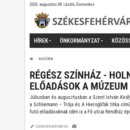
2026. augusztus 08. László, Domonkos
HÍREK
ÖNKORMÁNYZAT
KÖZÖS
KULTÚRA
RÉGÉSZ SZÍNHÁZ - HOL
ELŐADÁSOK A MÚZEUM
Júliusban és augusztusban a Szent István Kirá
a Schliemann – Trója és A Hieroglifák titka cí
futó előadásoknak idén is a Fő utcai Rendház ép
SZEKESFEHERVAR.HU
.