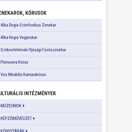
ENEKAROK, KÓRUSOK
Alba Regia Szimfonikus Zenekar
Alba Regia Vegyeskar
Székesfehérvári Ifjúsági Fúvószenekar
Primavera Kórus
Vox Mirabilis Kamarakórus
ULTURÁLIS INTÉZMÉNYEK
MÚZEUMOK
KÉPZŐMŰVÉSZET
KÖNYVTÁRAK