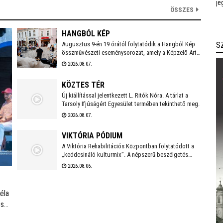
je
ÖSSZES
HANGBÓL KÉP
S
Augusztus 9-én 19 órától folytatódik a Hangból Kép
összművészeti eseménysorozat, amely a Képzelő Art
Gallery művészeti közösségéhez kapcsolódó
2026.08.07.
kezdeményezésként, Székesfehérvár Önkormányzata
támogatásával valósul meg a Belvárosban.
KÖZTES TÉR
Új kiállítással jelentkezett L. Ritók Nóra. A tárlat a
Tarsoly Ifjúságért Egyesület termében tekinthető meg.
2026.08.07.
VIKTÓRIA PÓDIUM
A Viktória Rehabilitációs Központban folytatódott a
„keddcsináló kulturmix”. A népszerű beszélgetés
sorozaton ezúttal is kivételes vendégek tisztelték
2026.08.06.
meg a Viktória Pódium rendezvényét.
éla
szt.