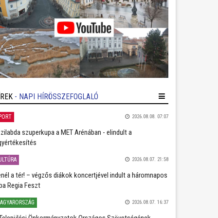
ÍREK
- NAPI HÍRÖSSZEFOGLALÓ
PORT
2026.08.08. 07:07
zilabda szuperkupa a MET Arénában - elindult a
gyértékesítés
ULTÚRA
2026.08.07. 21:58
nél a tér! – végzős diákok koncertjével indult a háromnapos
ba Regia Feszt
AGYARORSZÁG
2026.08.07. 16:37
Települési Önkormányzatok Országos Szövetségének