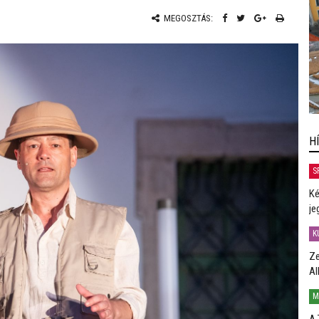
MEGOSZTÁS:
H
S
Ké
je
K
Ze
Al
M
A 