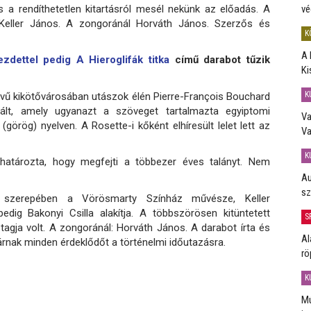
vé
s a rendíthetetlen kitartásról mesél nekünk az előadás. A
eller János. A zongoránál Horváth János. Szerzős és
K
A 
zdettel pedig A Hieroglifák titka
című darabot tűzik
Ki
K
evű kikötővárosában utászok élén Pierre-François Bouchard
ált, amely ugyanazt a szöveget tartalmazta egyiptomi
Va
(görög) nyelven. A Rosette-i kőként elhíresült lelet lett az
Va
K
lhatározta, hogy megfejti a többezer éves talányt. Nem
Au
sz
sz szerepében a Vörösmarty Színház művésze, Keller
edig Bakonyi Csilla alakítja. A többszörösen kitüntetett
S
gja volt. A zongoránál: Horváth János. A darabot írta és
Al
árnak minden érdeklődőt a történelmi időutazásra.
rö
K
Mú