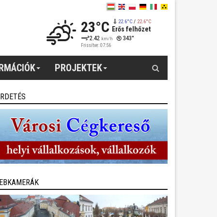
23°C
22.6°C
/
22.6°C
Erős felhőzet
2.42
343°
km/h
Frissítve: 07:56
Keresés
ORMÁCIÓK
PROJEKTEK
IRDETÉS
EBKAMERÁK