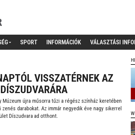
SÉG
SPORT
INFORMÁCIÓK
VÁLASZTÁSI INF
H
NAPTÓL VISSZATÉRNEK AZ
 DÍSZUDVARÁRA
ly Múzeum újra műsorra tűzi a régész színház keretében
mű zenés darabokat. Az immár negyedik éve nagy sikerrel
W
ület Díszudvara ad otthont.