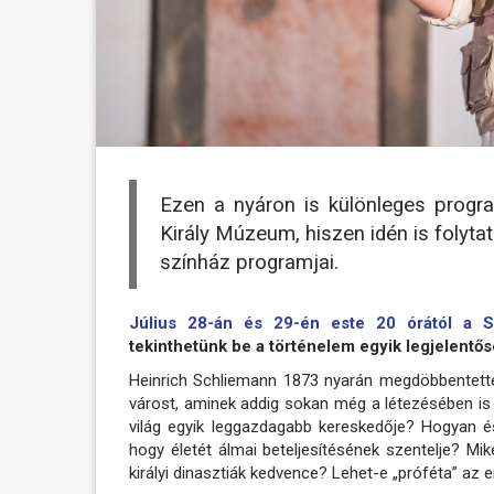
Ezen a nyáron is különleges progr
Király Múzeum, hiszen idén is folyta
színház programjai.
Július 28-án és 29-én este 20 órától a 
tekinthetünk be a történelem egyik legjelentő
Heinrich Schliemann 1873 nyarán megdöbbentette a
várost, aminek addig sokan még a létezésében is 
világ egyik leggazdagabb kereskedője? Hogyan é
hogy életét álmai beteljesítésének szentelje? Mik
királyi dinasztiák kedvence? Lehet-e „próféta” az