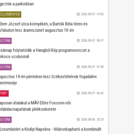
geztek a parkokban
ÖZLEMÉNYEK
2026.08.07. 10:45
Bem József utca környékén, a Bartók Béla téren és
sfaludon lesz áramszünet augusztus 10-én
ULTÚRA
2026.08.07. 08:37
sárnap folytatódik a Hangból Kép programsorozat a
rkocs-szobornál
ULTÚRA
2026.08.07. 07:08
gusztus 14-én pénteken lesz Székesfehérvár fogadalmi
entmiséje
PORT
2026.08.07. 06:42
aposan átalakul a MÁV Előre Foxconn női
plabdacsapatának játékoskerete
ULTÚRA
2026.08.06. 20:23
zeumbérlet a Királyi Napokra - féláronkapható a kombinált