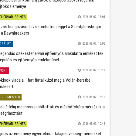
jtóközleménye
EHÉRVÁRI SZÍNES
2026.08.07. 16:04
zös bringázásra hív szombaton reggel a Szentjánosbogár
 a Dawnbreakers
ÖZÉLET
2026.08.07. 15:03
legendás székesfehérvári ejtőernyős alakulatra emlékeztek
repülős és ejtőernyős emlékműnél
PORT
2026.08.07. 13:17
kisok viadala – hat fiatal küzd meg a Volán-keretbe
rülésért
ÖZLEMÉNYEK
2026.08.07. 13:11
dd éjfélig meghosszabbították és másodfokúra mérséklik a
ségriasztást
EHÉRVÁRI SZÍNES
2026.08.07. 10:48
jnos az eredmény egyértelmű - talajnedvesség-méréseket