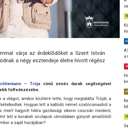
sa
F
Kö
és
K
A 
ammal várja az érdeklődőket a Szent István
a 
tódnak a négy esztendeje életre hívott régész
S
Ho
ke
Schliemann – Trója
című zenés darab segítségével
sebb felfedezésébe.
K
 világot, amikor közhírré tette, hogy megtalálta Tróját, a
Ke
kételkedtek. Hogyan lett a kallódó német szatócsinasból a
hő
s miért hagyott hátra gazdasági sikerei csúcsán mindent,
ént lett a korabeli vicclapok címoldalain gúnyolt amatőrből
F
 ember a saját hazájában?
Sa