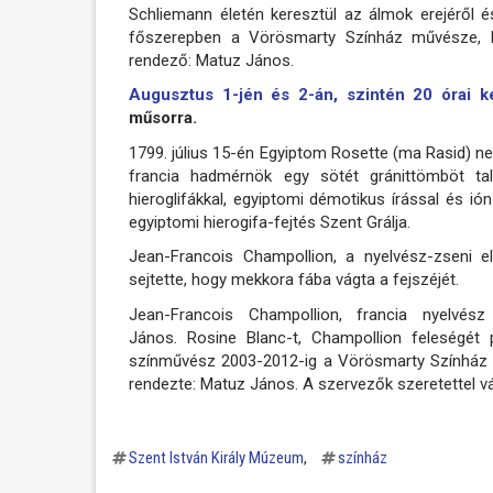
Schliemann életén keresztül az álmok erejéről é
főszerepben a Vörösmarty Színház művésze, K
rendező: Matuz János.
Augusztus 1-jén és 2-án, szintén 20 órai ke
műsorra.
1799. július 15-én Egyiptom Rosette (ma Rasid) n
francia hadmérnök egy sötét gránittömböt tal
hieroglifákkal, egyiptomi démotikus írással és ión 
egyiptomi hierogifa-fejtés Szent Grálja.
Jean-Francois Champollion, a nyelvész-zseni e
sejtette, hogy mekkora fába vágta a fejszéjét.
Jean-Francois Champollion, francia nyelvé
János. Rosine Blanc-t, Champollion feleségét p
színművész 2003-2012-ig a Vörösmarty Színház ta
rendezte: Matuz János. A szervezők szeretettel v
Szent István Király Múzeum
színház