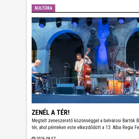
KULTÚRA
ZENÉL A TÉR!
Megtelt zeneszerető közönséggel a belvárosi Bartók B
tér, ahol pénteken este elkezdődött a 13. Alba Regia Fe
A jazz számos stílusát felvonultató zenei kavalkádot a
2026.08.07.